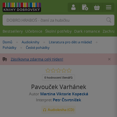
Vyhledávání
Bestsellery
Učebnice
Školní potřeby
Dark romance
Zachra
Nacházíte
Domů
Audioknihy
Literatura pro děti a mládež
»
»
»
se
Pohádky
České pohádky
»
zde:
Zásilkovna zdarma celý týden!
Za
0.0
z
5
0 hodnocení čtenářů
hvězdiček
Pavouček Varhánek
Autor
Martina Viktorie Kopecká
Interpret
Petr Čtvrtníček
Audiokniha (CD)