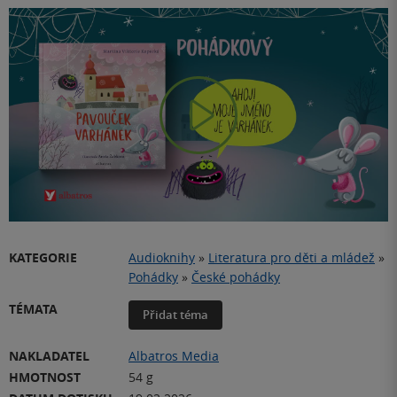
Play
Video
KATEGORIE
Audioknihy
»
Literatura pro děti a mládež
»
Pohádky
»
České pohádky
TÉMATA
Přidat téma
NAKLADATEL
Albatros Media
HMOTNOST
54 g