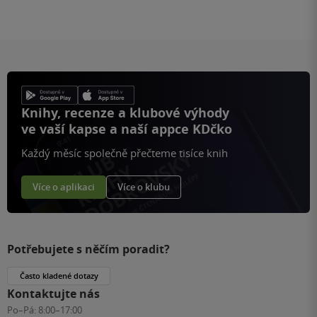
Knihy, recenze a klubové výhody
ve vaší kapse a naší appce KDčko
Každý měsíc společně přečteme tisíce knih
Více o aplikaci
Více o klubu
Potřebujete s něčím poradit?
Často kladené dotazy
Kontaktujte nás
Po–Pá:
8:00–17:00