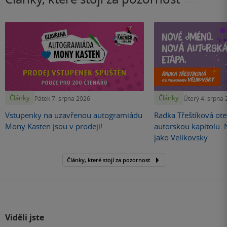
Články
Články
Pátek 7. srpna 2026
Úterý 4. srpna
Vstupenky na uzavřenou autogramiádu
Radka Třeštíková otev
Mony Kasten jsou v prodeji!
autorskou kapitolu.
jako Velikovsky
Články, které stojí za pozornost
Viděli jste