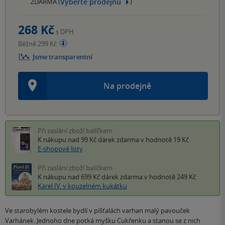
Vyberte prodejnu
ZDARMA (
)
268 Kč
s DPH
Běžně 299 Kč
Jsme transparentní
Na prodejně
Při zaslání zboží balíčkem
K nákupu nad 99 Kč
dárek zdarma
v hodnotě 19 Kč
E-shopové listy
Při zaslání zboží balíčkem
K nákupu nad 699 Kč
dárek zdarma
v hodnotě 249 Kč
Karel IV. v kouzelném kukátku
Ve starobylém kostele bydlí v píšťalách varhan malý pavouček
Varhánek. Jednoho dne potká myšku Cukřenku a stanou se z nich