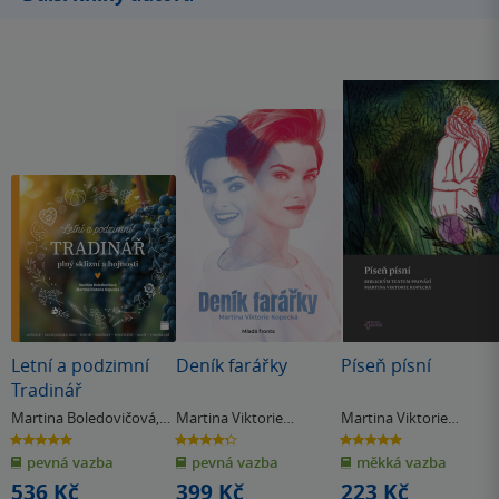
Letní a podzimní
Deník farářky
Píseň písní
Tradinář
Martina Boledovičová
,
Martina Viktorie
Martina Viktorie
Martina Viktorie
Kopecká
Kopecká
5.0
4.3
5.0
z
z
z
Kopecká
pevná vazba
pevná vazba
měkká vazba
5
5
5
hvězdiček
hvězdiček
hvězdiček
536 Kč
399 Kč
223 Kč