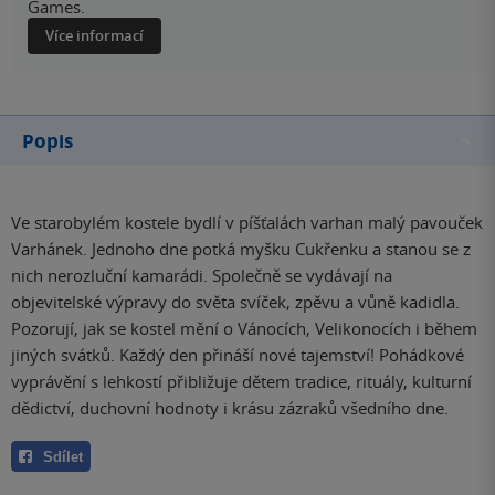
Games.
Více informací
Popis
Ve starobylém kostele bydlí v píšťalách varhan malý pavouček
Varhánek. Jednoho dne potká myšku Cukřenku a stanou se z
nich nerozluční kamarádi. Společně se vydávají na
objevitelské výpravy do světa svíček, zpěvu a vůně kadidla.
Pozorují, jak se kostel mění o Vánocích, Velikonocích i během
jiných svátků. Každý den přináší nové tajemství! Pohádkové
vyprávění s lehkostí přibližuje dětem tradice, rituály, kulturní
dědictví, duchovní hodnoty i krásu zázraků všedního dne.
Sdílet