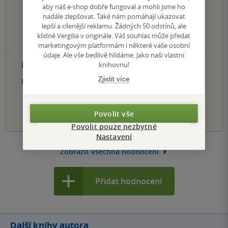
5 hvězdiček
aby náš e-shop dobře fungoval a mohli jsme ho
0×
4 hvězdičky
nadále zlepšovat. Také nám pomáhají ukazovat
0×
3 hvězdičky
lepší a cílenější reklamu. Žádných 50 odstínů, ale
0×
2 hvězdičky
klidně Vergilia v originále. Váš souhlas může předat
0×
1 hvezdička
marketingovým platformám i některé vaše osobní
údaje. Ale vše bedlivě hlídáme. Jako naši vlastní
PŘIDEJTE SVÉ HODNOCENÍ PRODUKTU
knihovnu!
Zjistit více
Hodnocení našich knihkupců: 0.0 z 5
1
2
3
4
5
Povolit vše
Povolit pouze nezbytné
Nastavení
Zobrazit všechna hodnocení
Přidat hodnocení
Další knihy autora