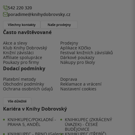
542 220 320
poradime@knihydobrovsky.cz
Všechny kontakty
Naše prodejny
Často navštěvované
Akce a slevy
Prodejny
Klub Knihy Dobrovský
Aplikace KDčko
Knižní závisláci
Festival knižních závisláků
Affiliate spolupráce
Dárkové poukazy
Poukazy pro firmy
Nákupy pro školy
Dodací podmínky
Platební metody
Doprava
Obchodní podmínky
Reklamace a vrácení
Ochrana osobních údajů
Nastavení cookies
Vše důležité
Kariéra v Knihy Dobrovský
KNIHKUPEC/POKLADNÍ -
KNIHKUPEC (ZKRÁCENÝ
PRAHA 5, ANDĚL
ÚVAZEK) - ČESKÉ
BUDĚJOVICE
KNIHKUPEC - BRNO (Galerie
KNIHKUPEC (TŘEBÍČ)