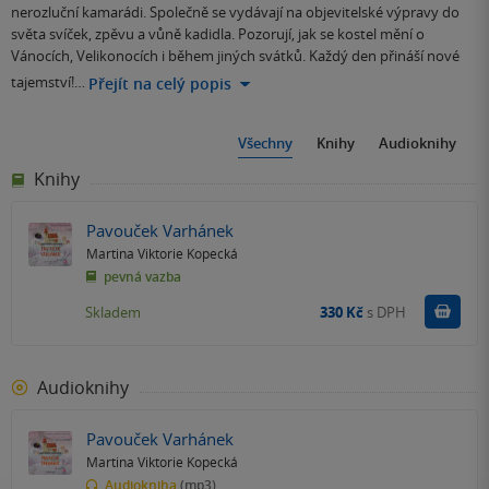
nerozluční kamarádi. Společně se vydávají na objevitelské výpravy do
světa svíček, zpěvu a vůně kadidla. Pozorují, jak se kostel mění o
Vánocích, Velikonocích i během jiných svátků. Každý den přináší nové
tajemství!…
Přejít na celý popis
Všechny
Knihy
Audioknihy
Knihy
Pavouček Varhánek
Martina Viktorie Kopecká
pevná vazba
Do k
Skladem
330 Kč
s DPH
Audioknihy
Pavouček Varhánek
Martina Viktorie Kopecká
Audiokniha
(mp3)