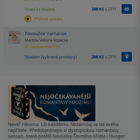
Koupit
Ihned ke stažení
369 Kč
s DPH
Přehrát ukázku
Pavouček Varhánek
Martina Viktorie Kopecká
Audiokniha
(CD)
Na p
Skladem (vybrané prodejny)
268 Kč
s DPH
Nevěř nikomu. Lži každému. Nezamiluj se do svého
nepřítele. Předobjednejte si dystopickou romantasy
senzaci, která potěší fanoušky Čtvrtého křídla i Hunger