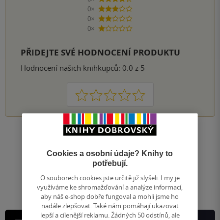
4 hvězdičky
0×
3 hvězdičky
0×
2 hvězdičky
0×
1 hvezdička
PŘIDEJTE SVÉ HODNOCENÍ PRODUKTU
Hodnocení našich knihkupců: 0.0 z 5
1
2
3
4
5
Nahoru
Zobrazeno 20 z 20
Cookies a osobní údaje? Knihy to
1
/ 1
potřebují.
Přejít
na
O souborech cookies jste určitě již slyšeli. I my je
stránku
využíváme ke shromažďování a analýze informací,
aby náš e-shop dobře fungoval a mohli jsme ho
nadále zlepšovat. Také nám pomáhají ukazovat
lepší a cílenější reklamu. Žádných 50 odstínů, ale