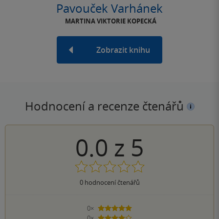
Pavouček Varhánek
MARTINA VIKTORIE KOPECKÁ
Zobrazit knihu
Hodnocení a recenze čtenářů
0.0
z
5
0
hodnocení čtenářů
0×
5 hvězdiček
0×