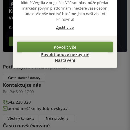
klidně Vergilia v originále. Váš souhlas může předat
marketingovým platformám i některé vaše osobní
Knihy, recenze a klubové výhody
údaje. Ale vše bedlivě hlídáme. Jako naši vlastní
ve vaší kapse a naší appce KDčko
knihovnu!
Každý měsíc společně přečteme tisíce knih
Zjistit více
Více o aplikaci
Více o klubu
Povolit vše
Povolit pouze nezbytné
Nastavení
Potřebujete s něčím poradit?
Často kladené dotazy
Kontaktujte nás
Po–Pá:
8:00–17:00
542 220 320
poradime@knihydobrovsky.cz
Všechny kontakty
Naše prodejny
Často navštěvované