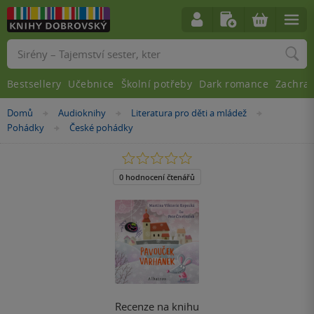
Vyhledávání
Bestsellery
Učebnice
Školní potřeby
Dark romance
Zachra
Nacházíte
Domů
Audioknihy
Literatura pro děti a mládež
»
»
»
se
Pohádky
České pohádky
»
zde:
0.0
z
5
0 hodnocení čtenářů
hvězdiček
Recenze na knihu