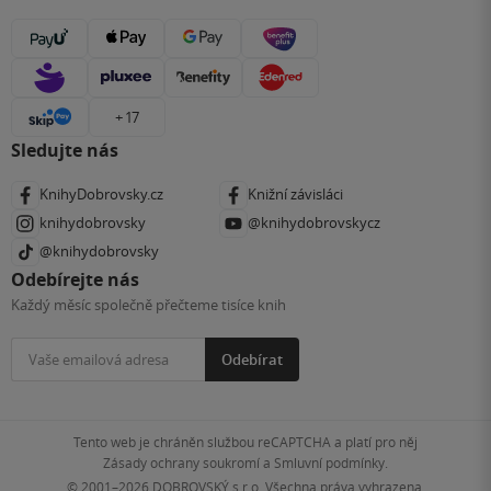
+ 17
Sledujte nás
KnihyDobrovsky.cz
Knižní závisláci
knihydobrovsky
@knihydobrovskycz
@knihydobrovsky
Odebírejte nás
Každý měsíc společně přečteme tisíce knih
Odebírat
Tento web je chráněn službou reCAPTCHA a platí pro něj
Zásady ochrany soukromí
a
Smluvní podmínky
.
© 2001–2026
DOBROVSKÝ s.r.o. Všechna práva vyhrazena.