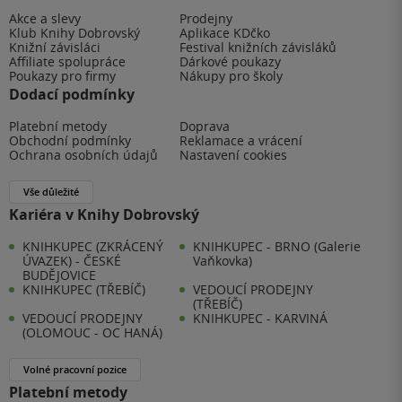
Akce a slevy
Prodejny
Klub Knihy Dobrovský
Aplikace KDčko
Knižní závisláci
Festival knižních závisláků
Affiliate spolupráce
Dárkové poukazy
Poukazy pro firmy
Nákupy pro školy
Dodací podmínky
Platební metody
Doprava
Obchodní podmínky
Reklamace a vrácení
Ochrana osobních údajů
Nastavení cookies
Vše důležité
Kariéra v Knihy Dobrovský
KNIHKUPEC (ZKRÁCENÝ
KNIHKUPEC - BRNO (Galerie
ÚVAZEK) - ČESKÉ
Vaňkovka)
BUDĚJOVICE
KNIHKUPEC (TŘEBÍČ)
VEDOUCÍ PRODEJNY
(TŘEBÍČ)
VEDOUCÍ PRODEJNY
KNIHKUPEC - KARVINÁ
(OLOMOUC - OC HANÁ)
Volné pracovní pozice
Platební metody