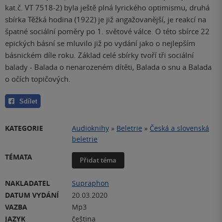
kat.č. VT 7518-2) byla ještě plná lyrického optimismu, druhá
sbírka Těžká hodina (1922) je již angažovanější, je reakcí na
špatné sociální poměry po 1. světové válce. O této sbírce 22
epických básní se mluvilo již po vydání jako o nejlepším
básnickém díle roku. Základ celé sbírky tvoří tři sociální
balady - Balada o nenarozeném dítěti, Balada o snu a Balada
o očích topičových.
Sdílet
KATEGORIE
Audioknihy
»
Beletrie
»
Česká a slovenská
beletrie
TÉMATA
Přidat téma
NAKLADATEL
Supraphon
DATUM VYDÁNÍ
20.03.2020
VAZBA
Mp3
JAZYK
čeština