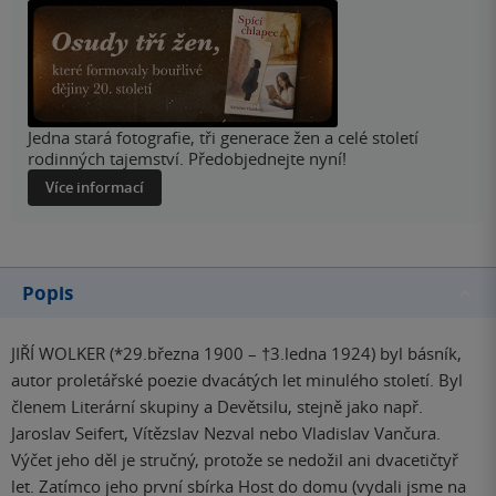
Jedna stará fotografie, tři generace žen a celé století
rodinných tajemství. Předobjednejte nyní!
Více informací
Popis
JIŘÍ WOLKER (*29.března 1900 – †3.ledna 1924) byl básník,
autor proletářské poezie dvacátých let minulého století. Byl
členem Literární skupiny a Devětsilu, stejně jako např.
Jaroslav Seifert, Vítězslav Nezval nebo Vladislav Vančura.
Výčet jeho děl je stručný, protože se nedožil ani dvacetičtyř
let. Zatímco jeho první sbírka Host do domu (vydali jsme na