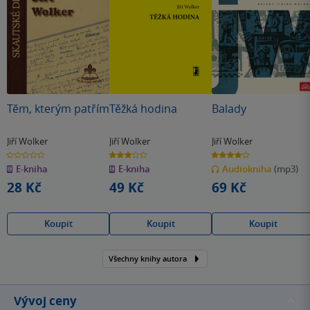
Těm, kterým patřím
Těžká hodina
Balady
Jiří Wolker
Jiří Wolker
Jiří Wolker
0.0
2.9
4.0
z
z
z
E-kniha
E-kniha
Audiokniha
(mp3)
5
5
5
hvězdiček
hvězdiček
hvězdiček
28 Kč
49 Kč
69 Kč
Koupit
Koupit
Koupit
Všechny knihy autora
Vývoj ceny