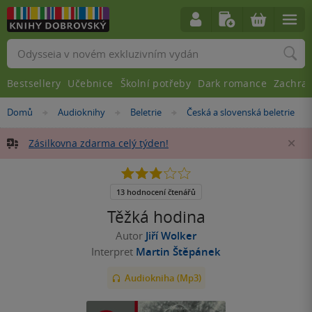
Vyhledávání
Bestsellery
Učebnice
Školní potřeby
Dark romance
Zachra
Nacházíte
Domů
Audioknihy
Beletrie
Česká a slovenská beletrie
»
»
»
se
zde:
Zásilkovna zdarma celý týden!
Za
2.9
z
5
13 hodnocení čtenářů
hvězdiček
Těžká hodina
Autor
Jiří Wolker
Interpret
Martin Štěpánek
Audiokniha (Mp3)