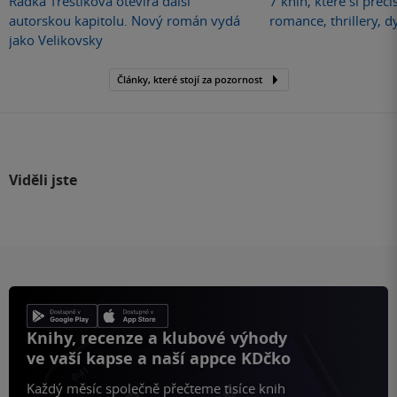
Radka Třeštíková otevírá další
7 knih, které si přečí
autorskou kapitolu. Nový román vydá
romance, thrillery, d
jako Velikovsky
Články, které stojí za pozornost
Viděli jste
Knihy, recenze a klubové výhody
ve vaší kapse a naší appce KDčko
Každý měsíc společně přečteme tisíce knih