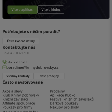
Více o aplikaci
Více o klubu
Potřebujete s něčím poradit?
Často kladené dotazy
Kontaktujte nás
Po–Pá:
8:00–17:00
542 220 320
poradime@knihydobrovsky.cz
Všechny kontakty
Naše prodejny
Často navštěvované
Akce a slevy
Prodejny
Klub Knihy Dobrovský
Aplikace KDčko
Knižní závisláci
Festival knižních závisláků
Affiliate spolupráce
Dárkové poukazy
Poukazy pro firmy
Nákupy pro školy