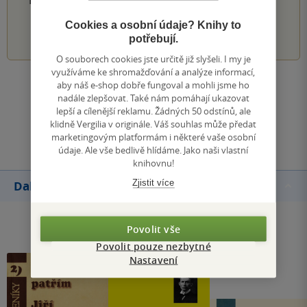
Cookies a osobní údaje? Knihy to
1
2
3
4
5
potřebují.
O souborech cookies jste určitě již slyšeli. I my je
využíváme ke shromažďování a analýze informací,
aby náš e-shop dobře fungoval a mohli jsme ho
Zobrazit všechna hodnocení
nadále zlepšovat. Také nám pomáhají ukazovat
lepší a cílenější reklamu. Žádných 50 odstínů, ale
klidně Vergilia v originále. Váš souhlas může předat
Přidat hodnocení
marketingovým platformám i některé vaše osobní
údaje. Ale vše bedlivě hlídáme. Jako naši vlastní
knihovnu!
Zjistit více
Další knihy autora
Povolit vše
Povolit pouze nezbytné
Nastavení