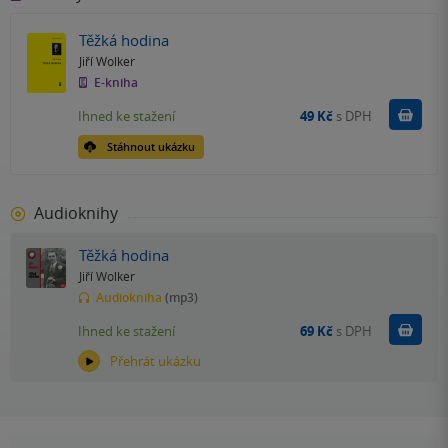
Těžká hodina
Jiří Wolker
E-kniha
Koupit
Ihned ke stažení
49 Kč
s DPH
Stáhnout ukázku
Audioknihy
Těžká hodina
Jiří Wolker
Audiokniha
(mp3)
Koupit
Ihned ke stažení
69 Kč
s DPH
Přehrát ukázku