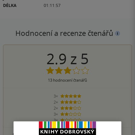
DÉLKA
01:11:57
Hodnocení a recenze čtenářů
2.9
z
5
13
hodnocení čtenářů
3×
5 hvězdiček
2×
4 hvězdičky
2×
3 hvězdičky
3×
2 hvězdičky
3×
1 hvezdička
PŘIDEJTE SVÉ HODNOCENÍ PRODUKTU