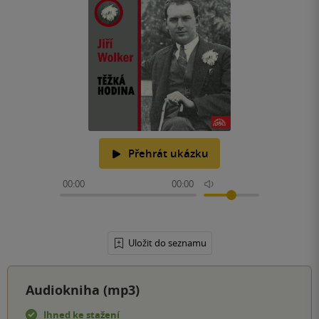
Přehrát ukázku
00:00
00:00
Uložit do seznamu
Audiokniha (mp3)
Ihned ke stažení