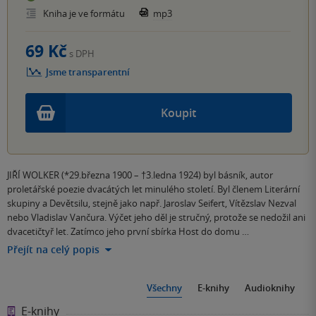
Kniha je ve formátu
mp3
69 Kč
s DPH
Jsme transparentní
Koupit
JIŘÍ WOLKER (*29.března 1900 – †3.ledna 1924) byl básník, autor
proletářské poezie dvacátých let minulého století. Byl členem Literární
skupiny a Devětsilu, stejně jako např. Jaroslav Seifert, Vítězslav Nezval
nebo Vladislav Vančura. Výčet jeho děl je stručný, protože se nedožil ani
dvacetičtyř let. Zatímco jeho první sbírka Host do domu …
Přejít na celý popis
Všechny
E-knihy
Audioknihy
E-knihy