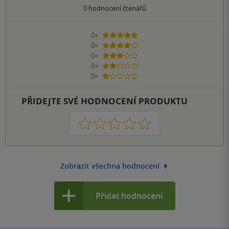
0
hodnocení čtenářů
0×
5 hvězdiček
0×
4 hvězdičky
0×
3 hvězdičky
0×
2 hvězdičky
0×
1 hvezdička
PŘIDEJTE SVÉ HODNOCENÍ PRODUKTU
1
2
3
4
5
Zobrazit všechna hodnocení
Přidat hodnocení