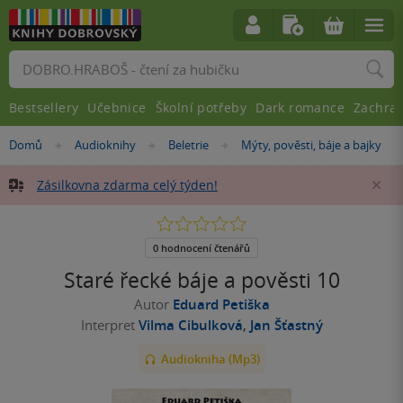
Vyhledávání
Bestsellery
Učebnice
Školní potřeby
Dark romance
Zachra
Nacházíte
Domů
Audioknihy
Beletrie
Mýty, pověsti, báje a bajky
»
»
»
se
zde:
Zásilkovna zdarma celý týden!
Za
0.0
z
5
0 hodnocení čtenářů
hvězdiček
Staré řecké báje a pověsti 10
Autor
Eduard Petiška
Interpret
Vilma Cibulková
,
Jan Šťastný
Audiokniha (Mp3)