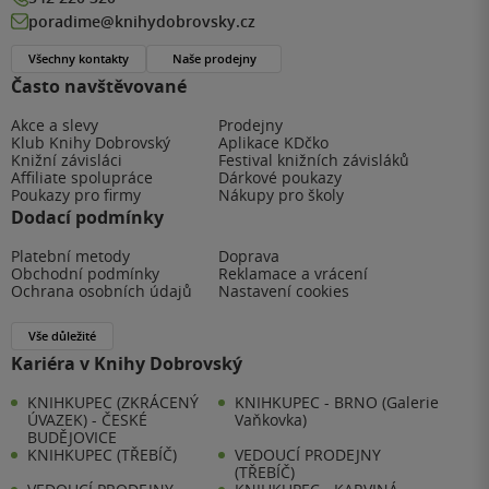
poradime@knihydobrovsky.cz
Všechny kontakty
Naše prodejny
Často navštěvované
Akce a slevy
Prodejny
Klub Knihy Dobrovský
Aplikace KDčko
Knižní závisláci
Festival knižních závisláků
Affiliate spolupráce
Dárkové poukazy
Poukazy pro firmy
Nákupy pro školy
Dodací podmínky
Platební metody
Doprava
Obchodní podmínky
Reklamace a vrácení
Ochrana osobních údajů
Nastavení cookies
Vše důležité
Kariéra v Knihy Dobrovský
KNIHKUPEC (ZKRÁCENÝ
KNIHKUPEC - BRNO (Galerie
ÚVAZEK) - ČESKÉ
Vaňkovka)
BUDĚJOVICE
KNIHKUPEC (TŘEBÍČ)
VEDOUCÍ PRODEJNY
(TŘEBÍČ)