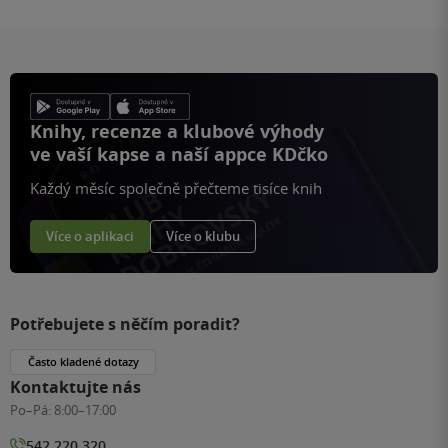
Knihy, recenze a klubové výhody
ve vaší kapse a naší appce KDčko
Každý měsíc společně přečteme tisíce knih
Více o aplikaci
Více o klubu
Potřebujete s něčím poradit?
Často kladené dotazy
Kontaktujte nás
Po–Pá:
8:00–17:00
542 220 320