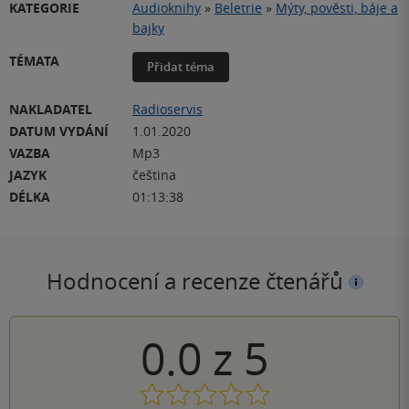
KATEGORIE
Audioknihy
»
Beletrie
»
Mýty, pověsti, báje a
bajky
TÉMATA
Přidat téma
NAKLADATEL
Radioservis
DATUM VYDÁNÍ
1.01.2020
VAZBA
Mp3
JAZYK
čeština
DÉLKA
01:13:38
Hodnocení a recenze čtenářů
0.0
z
5