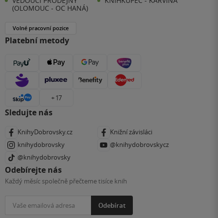
VEDOUCÍ PRODEJNY
KNIHKUPEC - KARVINÁ
(OLOMOUC - OC HANÁ)
Volné pracovní pozice
Platební metody
+ 17
Sledujte nás
KnihyDobrovsky.cz
Knižní závisláci
knihydobrovsky
@knihydobrovskycz
@knihydobrovsky
Odebírejte nás
Každý měsíc společně přečteme tisíce knih
Odebírat