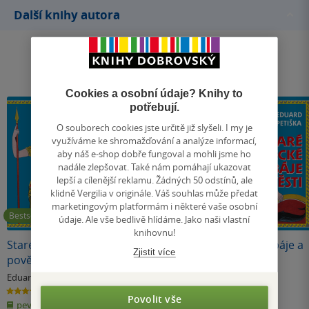
Další knihy autora
Cookies a osobní údaje? Knihy to
potřebují.
O souborech cookies jste určitě již slyšeli. I my je
využíváme ke shromažďování a analýze informací,
aby náš e-shop dobře fungoval a mohli jsme ho
nadále zlepšovat. Také nám pomáhají ukazovat
lepší a cílenější reklamu. Žádných 50 odstínů, ale
klidně Vergilia v originále. Váš souhlas může předat
marketingovým platformám i některé vaše osobní
Bestseller
údaje. Ale vše bedlivě hlídáme. Jako naši vlastní
knihovnu!
Staré řecké báje a
Báje a pověsti
Staré řecké báje a
Zjistit více
pověsti
starého Egypta a
pověsti
Mezopotámie
Eduard Petiška
Eduard Petiška
Eduard Petiška
4.5
5.0
4.5
Povolit vše
z
z
z
pevná vazba
pevná vazba
E-kniha
5
5
5