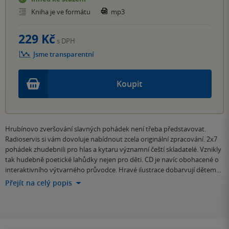
Kniha je ve formátu
mp3
229 Kč
s DPH
Jsme transparentní
Koupit
Hrubínovo zveršování slavných pohádek není třeba představovat.
Radioservis si vám dovoluje nabídnout zcela originální zpracování. 2x7
pohádek zhudebnili pro hlas a kytaru významní čeští skladatelé. Vznikly
tak hudebně poetické lahůdky nejen pro děti. CD je navíc obohacené o
interaktivního výtvarného průvodce. Hravé ilustrace dobarvují dětem…
Přejít na celý popis