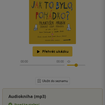
Přehrát ukázku
00:00
00:00
Uložit do seznamu
Audiokniha (mp3)
Ihned ke stažení