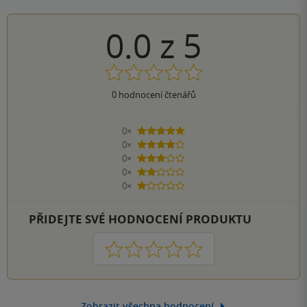
0.0
z
5
0
hodnocení čtenářů
0×
5 hvězdiček
0×
4 hvězdičky
0×
3 hvězdičky
0×
2 hvězdičky
0×
1 hvezdička
PŘIDEJTE SVÉ HODNOCENÍ PRODUKTU
1
2
3
4
5
Zobrazit všechna hodnocení