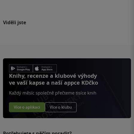
Viděli jste
Knihy, recenze a klubové výhody
ve vaší kapse a naší appce KDčko
Každý měsíc společně přečteme tisíce knih
Více o aplikaci
Více o klubu
Potřebujete s něčím poradit?