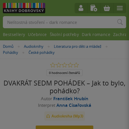
Vyhledávání
Bestsellery
Učebnice
Školní potřeby
Dark romance
Zachra
Nacházíte
Domů
Audioknihy
Literatura pro děti a mládež
»
»
»
se
Pohádky
České pohádky
»
zde:
0.0
z
5
0 hodnocení čtenářů
hvězdiček
DVAKRÁT SEDM POHÁDEK – Jak to bylo,
pohádko?
Autor
František Hrubín
Interpret
Anna Císařovská
Audiokniha (Mp3)