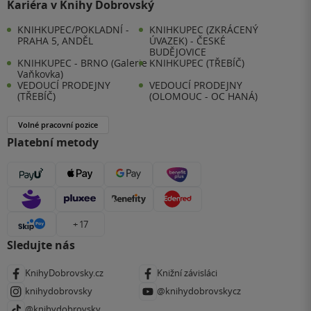
Kariéra v Knihy Dobrovský
KNIHKUPEC/POKLADNÍ -
KNIHKUPEC (ZKRÁCENÝ
PRAHA 5, ANDĚL
ÚVAZEK) - ČESKÉ
BUDĚJOVICE
KNIHKUPEC - BRNO (Galerie
KNIHKUPEC (TŘEBÍČ)
Vaňkovka)
VEDOUCÍ PRODEJNY
VEDOUCÍ PRODEJNY
(TŘEBÍČ)
(OLOMOUC - OC HANÁ)
Volné pracovní pozice
Platební metody
+ 17
Sledujte nás
KnihyDobrovsky.cz
Knižní závisláci
knihydobrovsky
@knihydobrovskycz
@knihydobrovsky