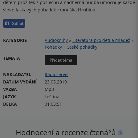
dětem prožitek z poslechu a nádherná hudba umocňuje každé
slovo laskavých pohádek Františka Hrubína.
Sdílet
KATEGORIE
Audioknihy
»
Literatura pro děti a mládež
»
Pohádky
»
České pohádky
TÉMATA
Přidat téma
NAKLADATEL
Radioservis
DATUM VYDÁNÍ
23.05.2019
VAZBA
Mp3
JAZYK
čeština
DÉLKA
01:03:51
Hodnocení a recenze čtenářů