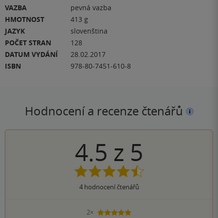
VAZBA
pevná vazba
HMOTNOST
413 g
JAZYK
slovenština
POČET STRAN
128
DATUM VYDÁNÍ
28.02.2017
ISBN
978-80-7451-610-8
Hodnocení a recenze čtenářů
4.5
z
5
4
hodnocení čtenářů
2×
5 hvězdiček