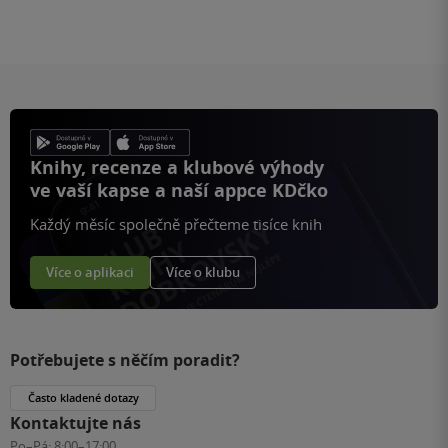
Knihy, recenze a klubové výhody
ve vaší kapse a naší appce KDčko
Každý měsíc společně přečteme tisíce knih
Více o aplikaci
Více o klubu
Potřebujete s něčím poradit?
Často kladené dotazy
Kontaktujte nás
Po–Pá:
8:00–17:00