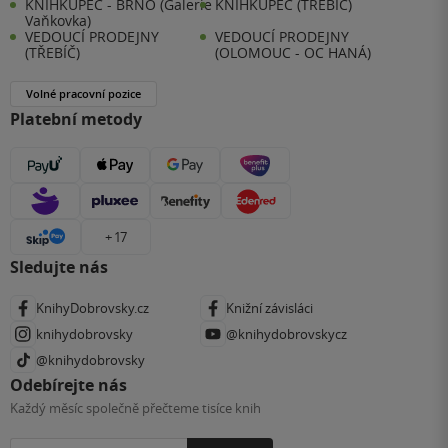
KNIHKUPEC - BRNO (Galerie
KNIHKUPEC (TŘEBÍČ)
Vaňkovka)
VEDOUCÍ PRODEJNY
VEDOUCÍ PRODEJNY
(TŘEBÍČ)
(OLOMOUC - OC HANÁ)
Volné pracovní pozice
Platební metody
+ 17
Sledujte nás
KnihyDobrovsky.cz
Knižní závisláci
knihydobrovsky
@knihydobrovskycz
@knihydobrovsky
Odebírejte nás
Každý měsíc společně přečteme tisíce knih