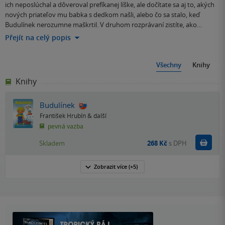
ich neposlúchal a dôveroval prefíkanej líške, ale dočítate sa aj to, akých
nových priateľov mu babka s dedkom našli, alebo čo sa stalo, keď
Budulínek nerozumne maškrtil. V druhom rozprávaní zistíte, ako…
Přejít na celý popis
Všechny
Knihy
Knihy
Budulínek
František Hrubín
& další
pevná vazba
Do k
Skladem
268 Kč
s DPH
Zobrazit
více
(+5)