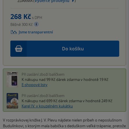
Vyberte prodejnu
ZDARMA (
)
268 Kč
s DPH
Běžně 300 Kč
Jsme transparentní
Do košíku
Při zaslání zboží balíčkem
K nákupu nad 99 Kč
dárek zdarma
v hodnotě 19 Kč
E-shopové listy
Při zaslání zboží balíčkem
K nákupu nad 699 Kč
dárek zdarma
v hodnotě 249 Kč
Karel IV. v kouzelném kukátku
V rozprávkovej knižke J. V. Plevu nájdete nielen príbeh o neposlušnom
Budulínkovi, s ktorým mala babička s deduškom veľké trápenie, pretože