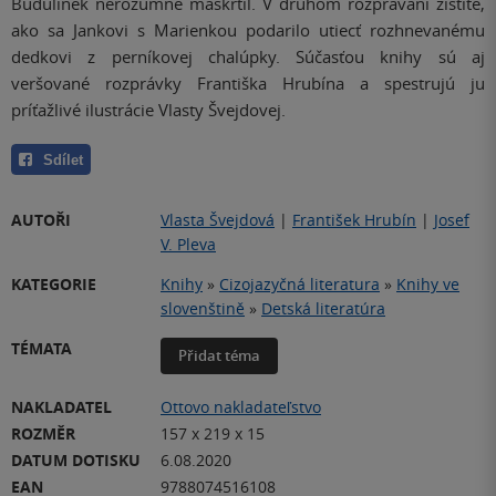
Budulínek nerozumne maškrtil. V druhom rozprávaní zistíte,
ako sa Jankovi s Marienkou podarilo utiecť rozhnevanému
dedkovi z perníkovej chalúpky. Súčasťou knihy sú aj
veršované rozprávky Františka Hrubína a spestrujú ju
príťažlivé ilustrácie Vlasty Švejdovej.
Sdílet
AUTOŘI
Vlasta Švejdová
|
František Hrubín
|
Josef
V. Pleva
KATEGORIE
Knihy
»
Cizojazyčná literatura
»
Knihy ve
slovenštině
»
Detská literatúra
TÉMATA
Přidat téma
NAKLADATEL
Ottovo nakladateľstvo
ROZMĚR
157 x 219 x 15
DATUM DOTISKU
6.08.2020
EAN
9788074516108