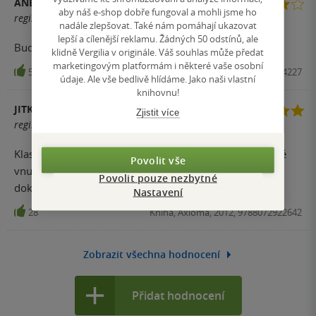
ANETA S.
aby náš e-shop dobře fungoval a mohli jsme ho
registrovaný uživatel
nadále zlepšovat. Také nám pomáhají ukazovat
lepší a cílenější reklamu. Žádných 50 odstínů, ale
Budulínka si pamatuji moc dobře z dětství.
klidně Vergilia v originále. Váš souhlas může předat
marketingovým platformám i některé vaše osobní
50
Audiokniha, Sony Music, 2012, 8595112004227
údaje. Ale vše bedlivě hlídáme. Jako naši vlastní
knihovnu!
JITKA FOLBEROVÁ
Zjistit více
registrovaný uživatel
Klasická pohádka v provedení pro malé děti. Mé čtyřleté
Povolit vše
vnučce se moc líbí a musíme si to číst a prohlížet pořád
Povolit pouze nezbytné
dokola.
Nastavení
28
Kniha, Axióma, 2012, 9788072922642
Zobrazit všechna hodnocení
Přidat hodnocení