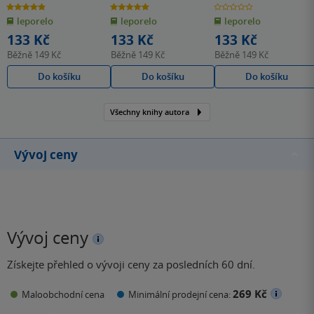
4.9
5.0
0.0
z
z
z
leporelo
leporelo
leporelo
5
5
5
hvězdiček
hvězdiček
hvězdiček
133 Kč
133 Kč
133 Kč
Běžně
149 Kč
Běžně
149 Kč
Běžně
149 Kč
Do košíku
Do košíku
Do košíku
Všechny knihy autora
Vývoj ceny
Vývoj ceny
Získejte přehled o vývoji ceny za posledních 60 dní.
269 Kč
Maloobchodní cena
Minimální prodejní cena: