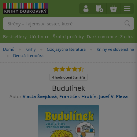
Vyhledávání
Bestsellery
Učebnice
Školní potřeby
Dark romance
Zachra
Nacházíte
Domů
Knihy
Cizojazyčná literatura
Knihy ve slovenštině
»
»
»
se
Detská literatúra
»
zde:
4.5
z
5
4 hodnocení čtenářů
hvězdiček
Budulínek
Autor
Vlasta Švejdová
,
František Hrubín
,
Josef V. Pleva