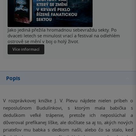
Jako jediná přežila hromadnou sebevraždu sekty. Po
dvaceti letech se minulost vrací a festival na odlehlém
ostrově se mění v boj o holý život.
Více informací
Popis
V rozprávkovej knižke J. V. Plevu nájdete nielen príbeh o
neposlušnom Budulínkovi, s ktorým mala babička s
deduškom veľké trápenie, pretože ich neposlúchal a
dôveroval prefíkanej líške, ale dočítate sa aj to, akých nových
priateľov mu babka s dedkom našli, alebo čo sa stalo, keď