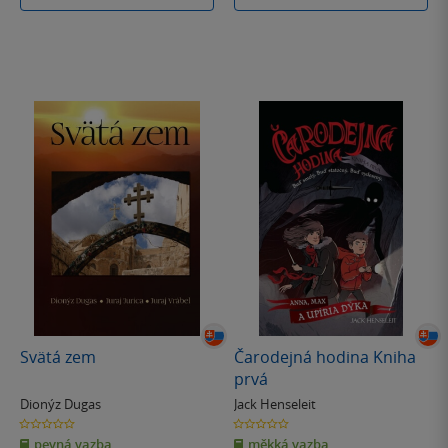
Svätá zem
Čarodejná hodina Kniha
prvá
Dionýz Dugas
Jack Henseleit
0.0
0.0
z
z
pevná vazba
měkká vazba
5
5