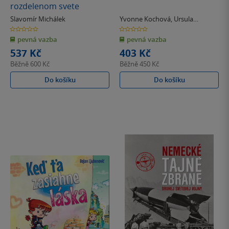
rozdelenom svete
Slavomír Michálek
Yvonne Kochová
,
Ursula
Stumpfová
0.0
0.0
z
z
pevná vazba
pevná vazba
5
5
hvězdiček
hvězdiček
537 Kč
403 Kč
Běžně
600 Kč
Běžně
450 Kč
Do košíku
Do košíku