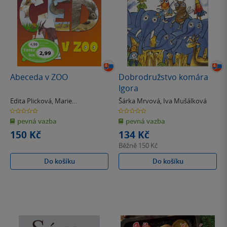
Abeceda v ZOO
Dobrodružstvo komára
Igora
Edita Plicková
,
Marie
Šárka Mrvová
,
Iva Mušálková
Adamovská
0.0
0.0
z
z
pevná vazba
pevná vazba
5
5
hvězdiček
hvězdiček
150 Kč
134 Kč
Běžně
150 Kč
Do košíku
Do košíku