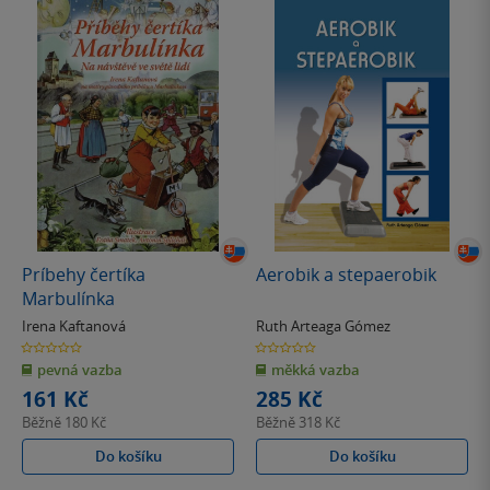
Príbehy čertíka
Aerobik a stepaerobik
Marbulínka
Irena Kaftanová
Ruth Arteaga Gómez
0.0
0.0
z
z
pevná vazba
měkká vazba
5
5
hvězdiček
hvězdiček
161 Kč
285 Kč
Běžně
180 Kč
Běžně
318 Kč
Do košíku
Do košíku