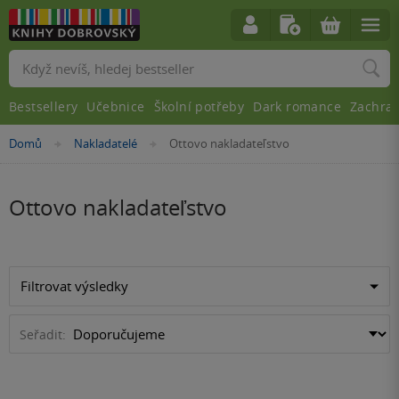
Vyhledávání
Bestsellery
Učebnice
Školní potřeby
Dark romance
Zachra
Nacházíte
Domů
Nakladatelé
Ottovo nakladateľstvo
»
»
se
zde:
Ottovo nakladateľstvo
Filtrovat výsledky
Seřadit: