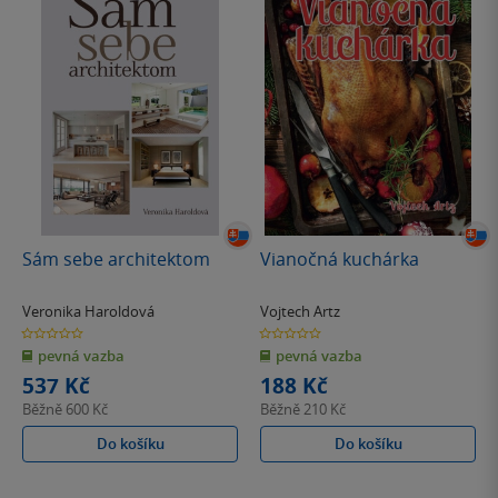
Sám sebe architektom
Vianočná kuchárka
Veronika Haroldová
Vojtech Artz
0.0
0.0
z
z
pevná vazba
pevná vazba
5
5
hvězdiček
hvězdiček
537 Kč
188 Kč
Běžně
600 Kč
Běžně
210 Kč
Do košíku
Do košíku