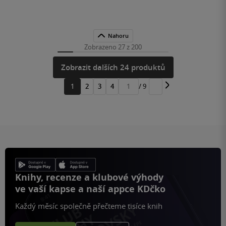
Nahoru
Zobrazeno 27 z 200
Zobrazit dalších 24 produktů
1
2
3
4
/ 9
Přejít
na
stránku
Knihy, recenze a klubové výhody
ve vaší kapse a naší appce KDčko
Každý měsíc společně přečteme tisíce knih