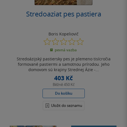
Stredoaziat pes pastiera
Boris Kopeliovič
0.0
z
pevná vazba
5
hvězdiček
Stredoázijský pastiersky pes je plemeno tisícročia
formované pastiermi a samotnou prírodou. Jeho
domovom sú krajiny Strednej Ázie -...
403 Kč
Běžně
450 Kč
Do košíku
Uložit do seznamu