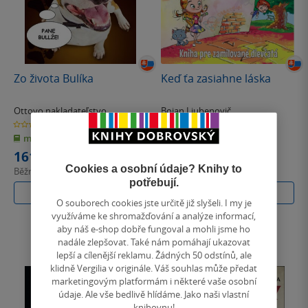
Zo života Bulíka
Keď ťa zasiahne láska
Ottovo nakladateľstvo
Bojan Ljubenovič
0.0
0.0
z
z
měkká vazba
pevná vazba
5
5
hvězdiček
hvězdiček
161 Kč
403 Kč
Cookies a osobní údaje? Knihy to
Běžně
180 Kč
Běžně
450 Kč
potřebují.
Do košíku
Do košíku
O souborech cookies jste určitě již slyšeli. I my je
využíváme ke shromažďování a analýze informací,
aby náš e-shop dobře fungoval a mohli jsme ho
nadále zlepšovat. Také nám pomáhají ukazovat
lepší a cílenější reklamu. Žádných 50 odstínů, ale
klidně Vergilia v originále. Váš souhlas může předat
marketingovým platformám i některé vaše osobní
údaje. Ale vše bedlivě hlídáme. Jako naši vlastní
knihovnu!