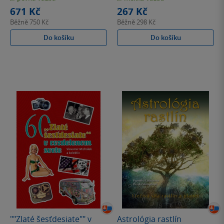
hvězdiček
hvězdiček
671 Kč
267 Kč
Běžně
750 Kč
Běžně
298 Kč
Do košíku
Do košíku
""Zlaté šesťdesiate"" v
Astrológia rastlín