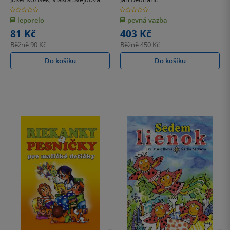
0.0
0.0
z
z
leporelo
pevná vazba
5
5
hvězdiček
hvězdiček
81 Kč
403 Kč
Běžně
90 Kč
Běžně
450 Kč
Do košíku
Do košíku