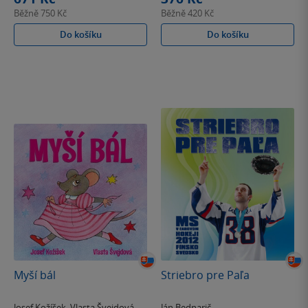
Běžně
750 Kč
Běžně
420 Kč
Do košíku
Do košíku
Myší bál
Striebro pre Paľa
Josef Kožíšek
,
Vlasta Švejdová
Ján Bednarič