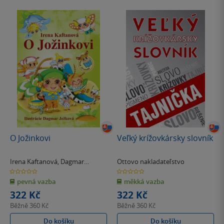
O Jožinkovi
Veľký krížovkársky slovník
Irena Kaftanová
,
Dagmar
Ottovo nakladateľstvo
Ježková
0.0
0.0
z
z
pevná vazba
měkká vazba
5
5
hvězdiček
hvězdiček
322 Kč
322 Kč
Běžně
360 Kč
Běžně
360 Kč
Do košíku
Do košíku