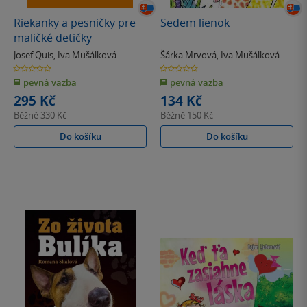
Riekanky a pesničky pre
Sedem lienok
maličké detičky
Josef Quis
,
Iva Mušálková
Šárka Mrvová
,
Iva Mušálková
0.0
0.0
z
z
pevná vazba
pevná vazba
5
5
hvězdiček
hvězdiček
295 Kč
134 Kč
Běžně
330 Kč
Běžně
150 Kč
Do košíku
Do košíku