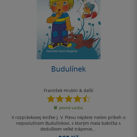
Budulínek
František Hrubín
& další
4.5
z
pevná vazba
5
hvězdiček
V rozprávkovej knižke J. V. Plevu nájdete nielen príbeh o
neposlušnom Budulínkovi, s ktorým mala babička s
deduškom veľké trápenie,...