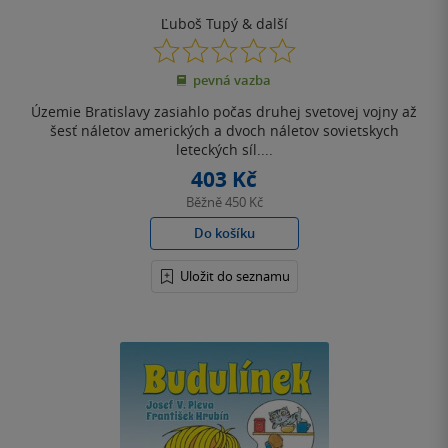
Ľuboš Tupý
& další
0.0
z
pevná vazba
5
hvězdiček
Územie Bratislavy zasiahlo počas druhej svetovej vojny až
šesť náletov amerických a dvoch náletov sovietskych
leteckých síl....
403 Kč
Běžně
450 Kč
Do košíku
Uložit do seznamu