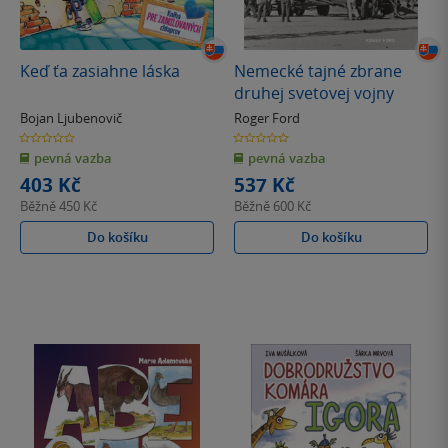
Keď ťa zasiahne láska
Nemecké tajné zbrane
druhej svetovej vojny
Bojan Ljubenovič
Roger Ford
0.0
0.0
z
z
pevná vazba
pevná vazba
5
5
hvězdiček
hvězdiček
403 Kč
537 Kč
Běžně
450 Kč
Běžně
600 Kč
Do košíku
Do košíku