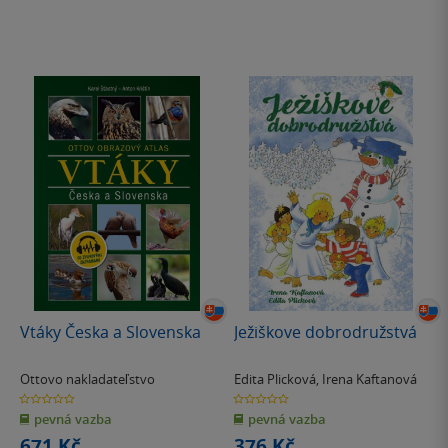
Vtáky Česka a Slovenska
Ježiškove dobrodružstvá
Ottovo nakladateľstvo
Edita Plicková
,
Irena Kaftanová
0.0
0.0
z
z
pevná vazba
pevná vazba
5
5
hvězdiček
hvězdiček
671 Kč
376 Kč