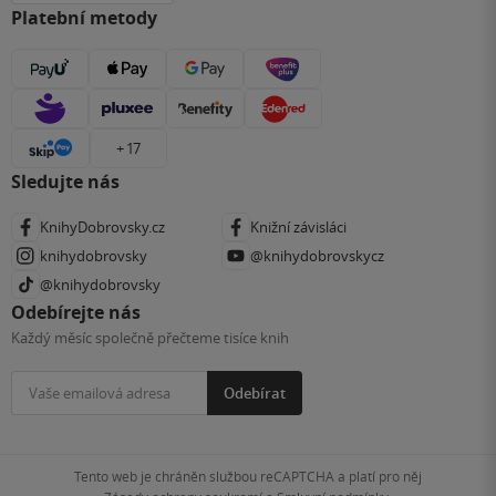
Platební metody
+ 17
Sledujte nás
KnihyDobrovsky.cz
Knižní závisláci
knihydobrovsky
@knihydobrovskycz
@knihydobrovsky
Odebírejte nás
Každý měsíc společně přečteme tisíce knih
Odebírat
Tento web je chráněn službou reCAPTCHA a platí pro něj