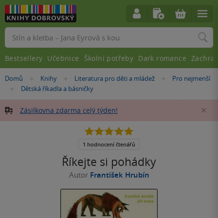
Vyhledávání
Bestsellery
Učebnice
Školní potřeby
Dark romance
Zachra
Nacházíte
Domů
Knihy
Literatura pro děti a mládež
Pro nejmenší
»
»
»
se
Dětská říkadla a básničky
»
zde:
Zásilkovna zdarma celý týden!
Za
5.0
z
5
1 hodnocení čtenářů
hvězdiček
Říkejte si pohádky
Autor
František Hrubín