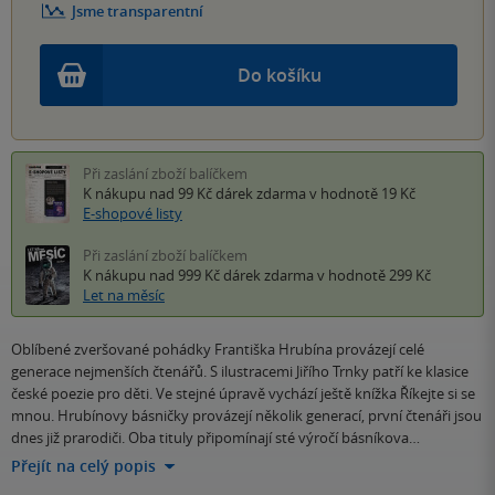
Jsme transparentní
Do košíku
Při zaslání zboží balíčkem
K nákupu nad 99 Kč
dárek zdarma
v hodnotě 19 Kč
E-shopové listy
Při zaslání zboží balíčkem
K nákupu nad 999 Kč
dárek zdarma
v hodnotě 299 Kč
Let na měsíc
Oblíbené zveršované pohádky Františka Hrubína provázejí celé
generace nejmenších čtenářů. S ilustracemi Jiřího Trnky patří ke klasice
české poezie pro děti. Ve stejné úpravě vychází ještě knížka Říkejte si se
mnou. Hrubínovy básničky provázejí několik generací, první čtenáři jsou
dnes již prarodiči. Oba tituly připomínají sté výročí básníkova…
Přejít na celý popis