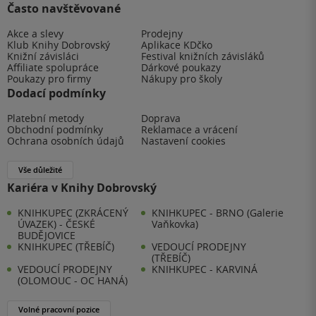
Často navštěvované
Akce a slevy
Prodejny
Klub Knihy Dobrovský
Aplikace KDčko
Knižní závisláci
Festival knižních závisláků
Affiliate spolupráce
Dárkové poukazy
Poukazy pro firmy
Nákupy pro školy
Dodací podmínky
Platební metody
Doprava
Obchodní podmínky
Reklamace a vrácení
Ochrana osobních údajů
Nastavení cookies
Vše důležité
Kariéra v Knihy Dobrovský
KNIHKUPEC (ZKRÁCENÝ
KNIHKUPEC - BRNO (Galerie
ÚVAZEK) - ČESKÉ
Vaňkovka)
BUDĚJOVICE
KNIHKUPEC (TŘEBÍČ)
VEDOUCÍ PRODEJNY
(TŘEBÍČ)
VEDOUCÍ PRODEJNY
KNIHKUPEC - KARVINÁ
(OLOMOUC - OC HANÁ)
Volné pracovní pozice