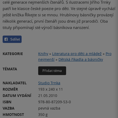
celé generace nejmenších čtenářů. S ilustracemi Jiřího Trnky
patří ke klasice české poezie pro děti. Ve stejné úpravě vychází
ještě knížka Říkejte si se mnou. Hrubínovy básničky provázejí
několik generací, první čtenáři jsou dnes již prarodiči. Oba
tituly připomínají sté výročí básníkova narození.
Sdílet
KATEGORIE
Knihy
»
Literatura pro děti a mládež
»
Pro
nejmenší
»
Dětská říkadla a básničky
TÉMATA
Přidat téma
NAKLADATEL
Studio Trnka
ROZMĚR
193 x 240 x 11
DATUM VYDÁNÍ
21.05.2010
ISBN
978-80-87209-53-0
VAZBA
pevná vazba
HMOTNOST
350 g