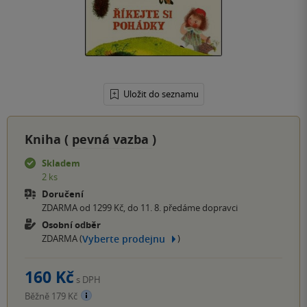
Uložit do seznamu
Kniha (
pevná vazba
)
Skladem
2 ks
Doručení
ZDARMA od 1299 Kč, do 11. 8. předáme dopravci
Osobní odběr
Vyberte prodejnu
ZDARMA (
)
160 Kč
s DPH
Běžně 179 Kč