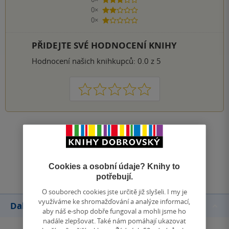
3 hvězdičky
0×
2 hvězdičky
0×
1 hvezdička
PŘIDEJTE SVÉ HODNOCENÍ KNIHY
Hodnocení našich knihkupců: 0.0 z 5
1
2
3
4
5
Zobrazit všechna hodnocení
Přidat hodnocení
Cookies a osobní údaje? Knihy to
potřebují.
O souborech cookies jste určitě již slyšeli. I my je
využíváme ke shromažďování a analýze informací,
Další knihy autora
aby náš e-shop dobře fungoval a mohli jsme ho
nadále zlepšovat. Také nám pomáhají ukazovat