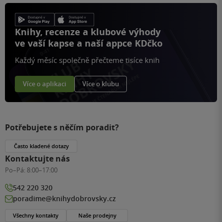
Knihy, recenze a klubové výhody
ve vaší kapse a naší appce KDčko
Každý měsíc společně přečteme tisíce knih
Více o aplikaci
Více o klubu
Potřebujete s něčím poradit?
Často kladené dotazy
Kontaktujte nás
Po–Pá:
8:00–17:00
542 220 320
poradime@knihydobrovsky.cz
Všechny kontakty
Naše prodejny