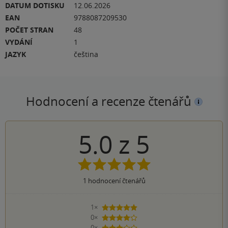
DATUM DOTISKU
12.06.2026
EAN
9788087209530
POČET STRAN
48
VYDÁNÍ
1
JAZYK
čeština
Hodnocení a recenze čtenářů
5.0
z
5
1
hodnocení čtenářů
1×
5 hvězdiček
0×
4 hvězdičky
0×