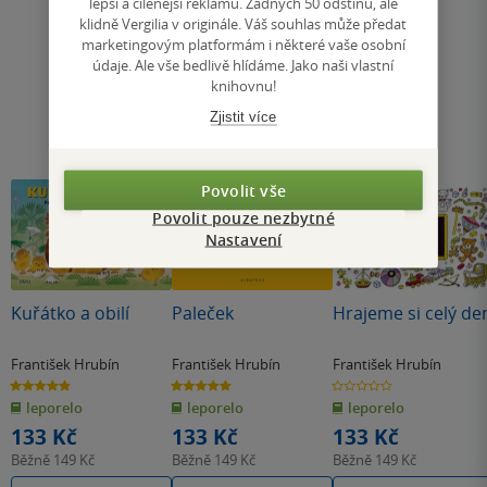
lepší a cílenější reklamu. Žádných 50 odstínů, ale
klidně Vergilia v originále. Váš souhlas může předat
marketingovým platformám i některé vaše osobní
údaje. Ale vše bedlivě hlídáme. Jako naši vlastní
knihovnu!
Zjistit více
Povolit vše
Povolit pouze nezbytné
Nastavení
Kuřátko a obilí
Paleček
Hrajeme si celý de
František Hrubín
František Hrubín
František Hrubín
4.9
5.0
0.0
z
z
z
leporelo
leporelo
leporelo
5
5
5
hvězdiček
hvězdiček
hvězdiček
133 Kč
133 Kč
133 Kč
Běžně
149 Kč
Běžně
149 Kč
Běžně
149 Kč