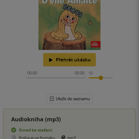
Přehrát ukázku
00:00
00:00
Uložit do seznamu
Audiokniha (mp3)
Ihned ke stažení
Kniha je ve formátu
mp3