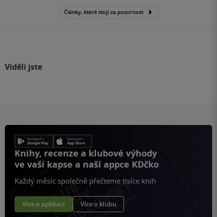
Články, které stojí za pozornost
Viděli jste
Knihy, recenze a klubové výhody
ve vaší kapse a naší appce KDčko
Každý měsíc společně přečteme tisíce knih
Více o aplikaci
Více o klubu