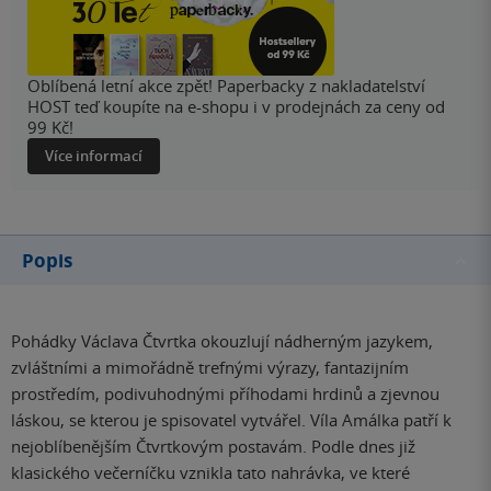
Oblíbená letní akce zpět! Paperbacky z nakladatelství
HOST teď koupíte na e-shopu i v prodejnách za ceny od
99 Kč!
Více informací
Popis
Pohádky Václava Čtvrtka okouzlují nádherným jazykem,
zvláštními a mimořádně trefnými výrazy, fantazijním
prostředím, podivuhodnými příhodami hrdinů a zjevnou
láskou, se kterou je spisovatel vytvářel. Víla Amálka patří k
nejoblíbenějším Čtvrtkovým postavám. Podle dnes již
klasického večerníčku vznikla tato nahrávka, ve které