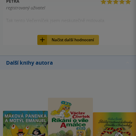
PETRA
registrovaný uživatel
Tak tento Večerníček jsem neskutečně milovala.
43
Film, NORTH VIDEO, 2014, 8594007301359
Načíst další hodnocení
Další knihy autora