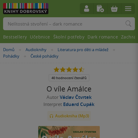
Vyhledávání
Bestsellery
Učebnice
Školní potřeby
Dark romance
Zachra
Nacházíte
Domů
Audioknihy
Literatura pro děti a mládež
»
»
»
se
Pohádky
České pohádky
»
zde:
4.5
z
5
40 hodnocení čtenářů
hvězdiček
O víle Amálce
Autor
Václav Čtvrtek
Interpret
Eduard Cupák
Audiokniha (Mp3)