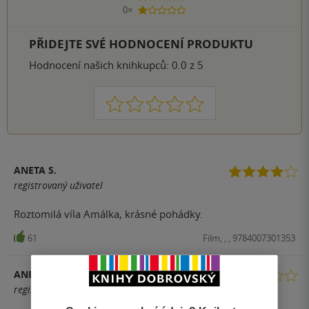
0×
1 hvezdička
PŘIDEJTE SVÉ HODNOCENÍ PRODUKTU
Hodnocení našich knihkupců: 0.0 z 5
1
2
3
4
5
ANETA S.
registrovaný uživatel
Roztomilá víla Amálka, krásné pohádky.
61
Film, , , 9784007301353
ANETA S.
registrovaný uživatel