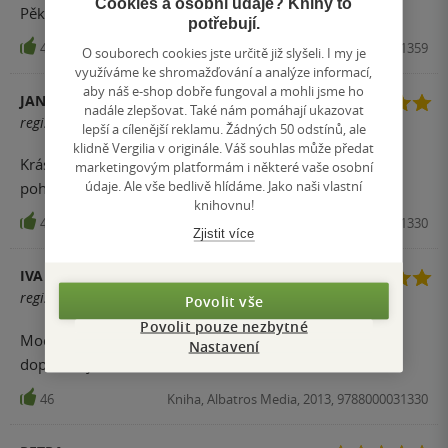
Cookies a osobní údaje? Knihy to
Pěkné. Ideální pohádky pro děti před spaním.
potřebují.
48
Film, NORTH VIDEO, 2014, 8594007301359
O souborech cookies jste určitě již slyšeli. I my je
využíváme ke shromažďování a analýze informací,
aby náš e-shop dobře fungoval a mohli jsme ho
JANA H.
nadále zlepšovat. Také nám pomáhají ukazovat
registrovaný uživatel
lepší a cílenější reklamu. Žádných 50 odstínů, ale
klidně Vergilia v originále. Váš souhlas může předat
Krásná knížka o víle Amálce .Určitě doporučuji .Příběhy
marketingovým platformám i některé vaše osobní
údaje. Ale vše bedlivě hlídáme. Jako naši vlastní
pohladí a jsou hezky vyprávěné.
knihovnu!
47
Kniha, Albatros Media, 2013, 9788000031330
Zjistit více
IVA BURDOVÁ
registrovaný uživatel
Povolit vše
Povolit pouze nezbytné
Moc krásná pohádka o malé víle jménem Amálka :)
Nastavení
doporučuji!!!
46
Kniha, Albatros Media, 2013, 9788000031330