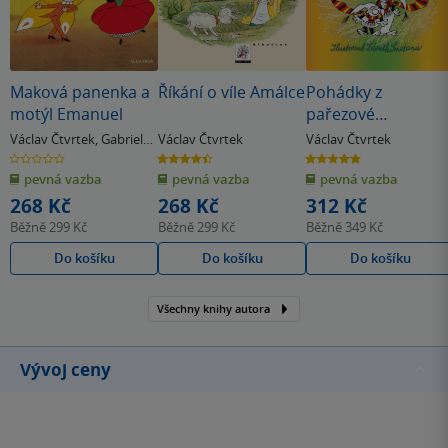
Maková panenka a
Říkání o víle Amálce
Pohádky z
motýl Emanuel
pařezové
chaloupky
Václav Čtvrtek
,
Gabriela
Václav Čtvrtek
Václav Čtvrtek
Dubská
0.0
4.5
4.9
z
z
z
pevná vazba
pevná vazba
pevná vazba
5
5
5
hvězdiček
hvězdiček
hvězdiček
268 Kč
268 Kč
312 Kč
Běžně
299 Kč
Běžně
299 Kč
Běžně
349 Kč
Do košíku
Do košíku
Do košíku
Všechny knihy autora
Vývoj ceny