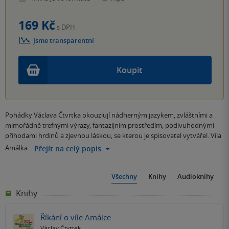
169 Kč
s DPH
Jsme transparentní
Koupit
Pohádky Václava Čtvrtka okouzlují nádherným jazykem, zvláštními a
mimořádně trefnými výrazy, fantazijním prostředím, podivuhodnými
příhodami hrdinů a zjevnou láskou, se kterou je spisovatel vytvářel. Víla
Amálka…
Přejít na celý popis
Všechny
Knihy
Audioknihy
Knihy
Říkání o víle Amálce
Václav Čtvrtek