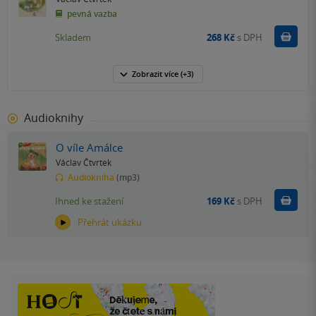
pevná vazba
Do k
Skladem
268 Kč
s DPH
Zobrazit
více
(+3)
Audioknihy
O víle Amálce
Václav Čtvrtek
Audiokniha
(mp3)
Koupit
Ihned ke stažení
169 Kč
s DPH
Přehrát ukázku