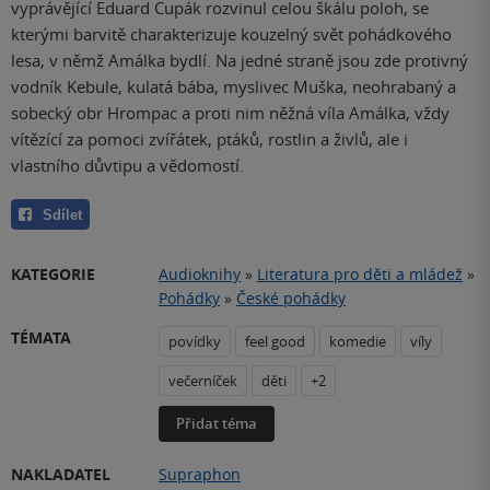
vyprávějící Eduard Cupák rozvinul celou škálu poloh, se
kterými barvitě charakterizuje kouzelný svět pohádkového
lesa, v němž Amálka bydlí. Na jedné straně jsou zde protivný
vodník Kebule, kulatá bába, myslivec Muška, neohrabaný a
sobecký obr Hrompac a proti nim něžná víla Amálka, vždy
vítězící za pomoci zvířátek, ptáků, rostlin a živlů, ale i
vlastního důvtipu a vědomostí.
Sdílet
KATEGORIE
Audioknihy
»
Literatura pro děti a mládež
»
Pohádky
»
České pohádky
TÉMATA
povídky
feel good
komedie
víly
večerníček
děti
+2
Přidat téma
NAKLADATEL
Supraphon