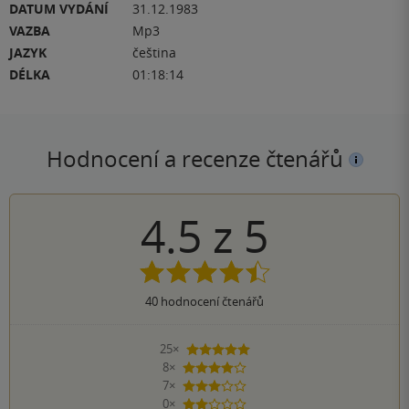
DATUM VYDÁNÍ
31.12.1983
VAZBA
Mp3
JAZYK
čeština
DÉLKA
01:18:14
Hodnocení a recenze čtenářů
4.5
z
5
40
hodnocení čtenářů
25×
5 hvězdiček
8×
4 hvězdičky
7×
3 hvězdičky
0×
2 hvězdičky