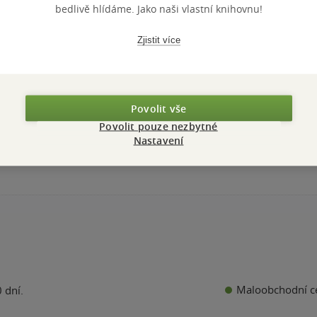
bedlivě hlídáme. Jako naši vlastní knihovnu!
Povídání o pejs
kočičce
Zjistit více
Josef Čapek
4.8
z
pevná vazba
5
hvězdiček
159 Kč
Povolit vše
Běžně
199 Kč
Povolit pouze nezbytné
Nastavení
Do košíku
Maloobchodní c
 dní.