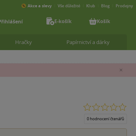
Akce a slevy
Vše důležité
Klub
Blog
Prodejny
E-košík
Košík
Přihlášení
Hračky
Papírnictví a dárky
Zav
0.0
z
5
0 hodnocení čtenářů
hvěz