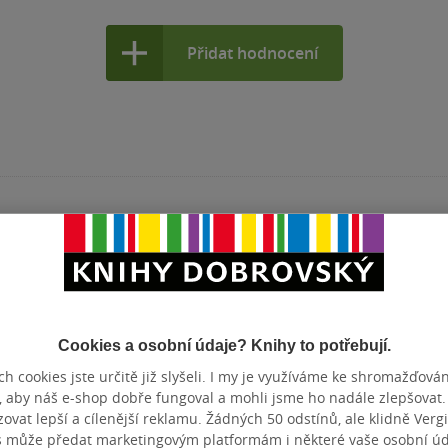
Přidat hodnocení
ziválečný básník, malíř, grafik, ilustrátor a
Čapka. Je znám především svou esejistikou a
toho byl také literárním teoretikem,
Cookies a osobní údaje? Knihy to potřebují.
h cookies jste určitě již slyšeli. I my je využíváme ke shromažďován
, aby náš e-shop dobře fungoval a mohli jsme ho nadále zlepšovat
vat lepší a cílenější reklamu. Žádných 50 odstínů, ale klidně Vergil
s může předat marketingovým platformám i některé vaše osobní úda