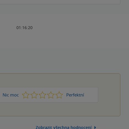
01:16:20
1
2
3
4
5
Nic moc
Perfektní
Zobrazit všechna hodnocení