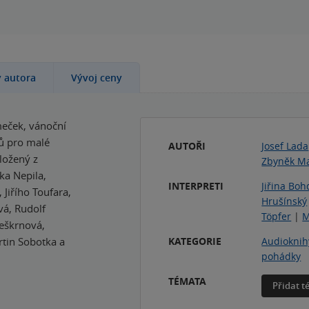
y autora
Vývoj ceny
meček, vánoční
ků pro malé
AUTOŘI
Josef Lada
složený z
Zbyněk Ma
ka Nepila,
INTERPRETI
Jiřina Boh
 Jiřího Toufara,
Hrušínský
vá, Rudolf
Töpfer
|
M
eškrnová,
rtin Sobotka a
KATEGORIE
Audioknih
pohádky
TÉMATA
Přidat 