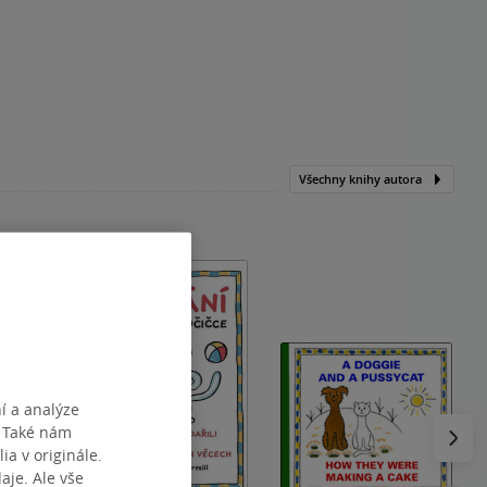
Všechny knihy autora
í a analýze
Následu
. Také nám
ia v originále.
je. Ale vše