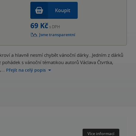
Koupit
69 Kč
s DPH
Jsme transparentní
kroví a hlavně nesmí chybět vánoční dárky...Jedním z dárků
 z pohádek s vánoční tématikou autorů Václava Čtvrtka,
a,…
Přejít na celý popis
Více informací