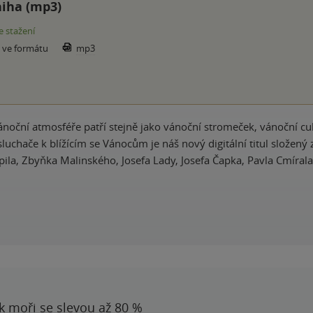
iha (mp3)
e stažení
e ve formátu
mp3
noční atmosféře patří stejně jako vánoční stromeček, vánoční cu
luchače k blížícím se Vánocům je náš nový digitální titul složený
pila, Zbyňka Malinského, Josefa Lady, Josefa Čapka, Pavla Cmíral
 k moři se slevou až 80 %