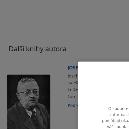
Další knihy autora
JOSEF ČAPEK
Josef Čapek byl slavný český me
starší bratr spisovatele Karla 
knižní tvorbou pro děti, kromě 
žurnalistou a kritikem.…
Podrobnosti
O souborec
informací
pomáhají ukazo
Váš souhla