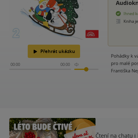
Audiokn
Ihned k
Kniha j
Přehrát ukázku
Pohádky k vá
pro malé pos
00:00
00:00
Františka Ne
Čtení na chatu i