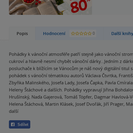
0
Popis
Hodnocení
Další knih
Pohádky k vánoční atmosféře patří stejně jako vánoční stro
cukroví a hlavně nesmí chybět vánoční dárky...Jedním z dár
posluchače k blížícím se Vánocům je náš nový digitální titul 
pohádek s vánoční tématikou autorů Václava Čtvrtka, Františ
Zbyňka Malinského, Josefa Lady, Josefa Čapka, Pavla Cmírala,
Heleny Štáchové a dalších. Pohádky vypravují Jiřina Bohdalo
Hrušínský, Naďa Gajerová, Tomáš Töpfer, Dagmar Havlová-V
Helena Štáchová, Martin Klásek, Josef Dvořák, Jiří Prager, Ma
další
Sdílet