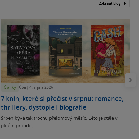
Zobrazit blog
N
p
Násled
Články
Úterý 4. srpna 2026
7 knih, které si přečíst v srpnu: romance,
thrillery, dystopie i biografie
Srpen bývá tak trochu přelomový měsíc. Léto je stále v
plném proudu,...