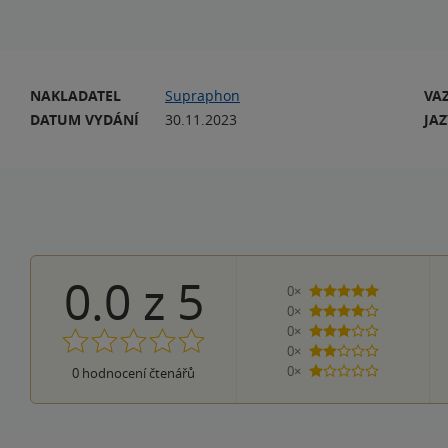
NAKLADATEL
Supraphon
VA
DATUM VYDÁNÍ
30.11.2023
JA
0.0
z
5
0×
5 hvězdiček
0×
4 hvězdičky
0×
3 hvězdičky
0×
2 hvězdičky
0×
0
hodnocení čtenářů
1 hvezdička