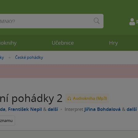
ioknihy
Učebnice
Hry
ky
České pohádky
»
ní pohádky 2
Audiokniha (Mp3)
ada
,
František Nepil
&
další
Interpret
Jiřina Bohdalová
&
další
seznamu