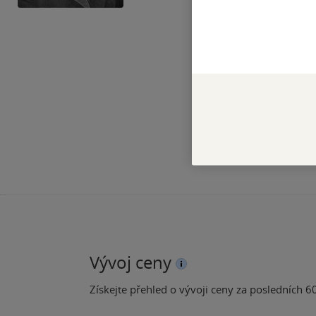
Vývoj ceny
Získejte přehled o vývoji ceny za posledních 60