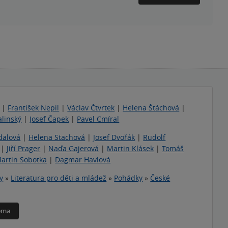
|
František Nepil
|
Václav Čtvrtek
|
Helena Štáchová
|
linský
|
Josef Čapek
|
Pavel Cmíral
dalová
|
Helena Stachová
|
Josef Dvořák
|
Rudolf
|
Jiří Prager
|
Naďa Gajerová
|
Martin Klásek
|
Tomáš
artin Sobotka
|
Dagmar Havlová
y
»
Literatura pro děti a mládež
»
Pohádky
»
České
téma