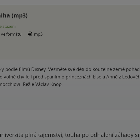
iha (mp3)
e stažení
e ve formátu
mp3
 podle filmů Disney. Vezměte své děti do kouzelné země pohádek 
o volné chvíle i před spaním o princeznách Else a Anně z Ledovéh
nocchiovi. Režie Václav Knop.
 univerzita plná tajemství, touha po odhalení záhady 