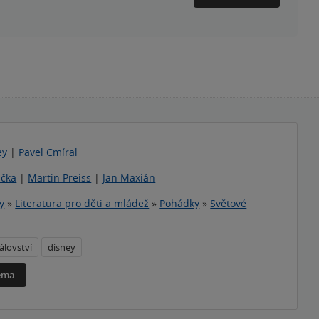
ey
|
Pavel Cmíral
ička
|
Martin Preiss
|
Jan Maxián
y
»
Literatura pro děti a mládež
»
Pohádky
»
Světové
álovství
disney
téma