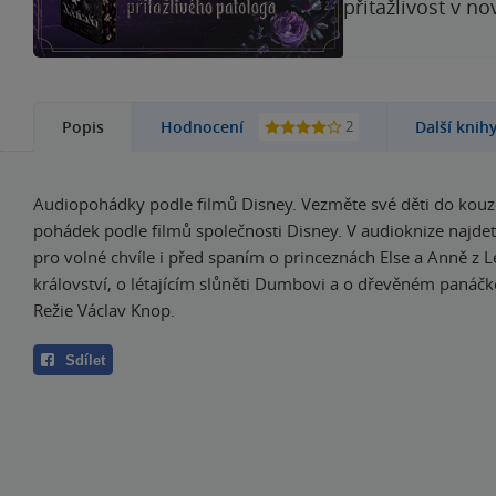
přitažlivost v n
2
Popis
Hodnocení
Další knih
Audiopohádky podle filmů Disney. Vezměte své děti do kou
pohádek podle filmů společnosti Disney. V audioknize najdet
pro volné chvíle i před spaním o princeznách Else a Anně z
království, o létajícím slůněti Dumbovi a o dřevěném panáčk
Režie Václav Knop.
Sdílet