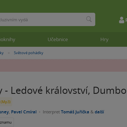
ioknihy
Učebnice
Hry
ky
Světové pohádky
»
 - Ledové království, Dumbo
 (Mp3)
sney
,
Pavel Cmíral
Interpret
Tomáš Juřička
&
další
seznamu