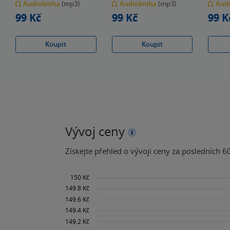
Audiokniha
(mp3)
Audiokniha
(mp3)
Aud
5
5
5
hvězdiček
hvězdiček
hvězdiče
99 Kč
99 Kč
99 K
Koupit
Koupit
Vývoj ceny
Získejte přehled o vývoji ceny za posledních 60