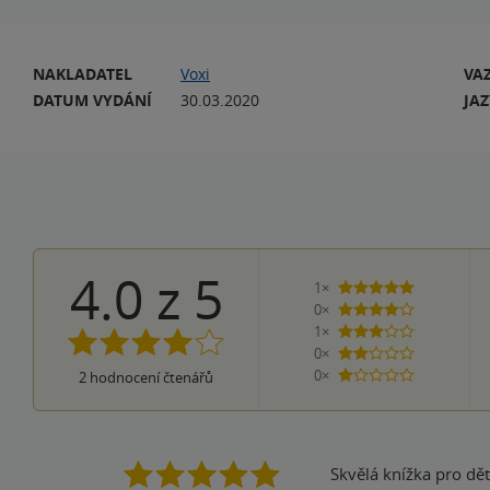
NAKLADATEL
Voxi
VA
DATUM VYDÁNÍ
30.03.2020
JA
4.0
z
5
1×
5 hvězdiček
0×
4 hvězdičky
1×
3 hvězdičky
0×
2 hvězdičky
0×
2
hodnocení čtenářů
1 hvezdička
Skvělá knížka pro dě