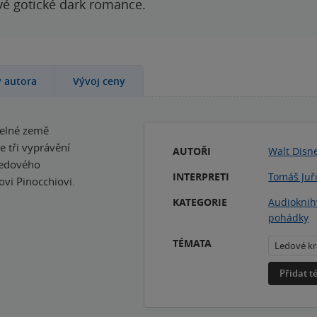
ové gotické dark romance.
y autora
Vývoj ceny
zelné země
e tři vyprávění
AUTOŘI
Walt Disn
 Ledového
INTERPRETI
Tomáš Juř
ovi Pinocchiovi.
KATEGORIE
Audioknih
pohádky
TÉMATA
Ledové kr
Přidat 