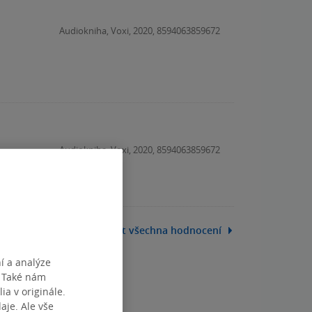
Audiokniha, Voxi, 2020, 8594063859672
Audiokniha, Voxi, 2020, 8594063859672
Zobrazit všechna hodnocení
í a analýze
. Také nám
ia v originále.
je. Ale vše