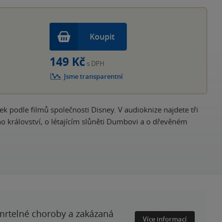
hvěz
Koupit
149 Kč
s DPH
Jsme transparentní
podle filmů společnosti Disney. V audioknize najdete tři
o království, o létajícím slůněti Dumbovi a o dřevěném
smrtelné choroby a zakázaná
Více informací