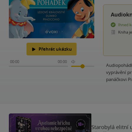
Audiokn
Ihned k
Kniha j
Přehrát ukázku
00:00
00:00
Audiopohádky
vyprávění pr
panáčkovi Pi
Starobylá elitní