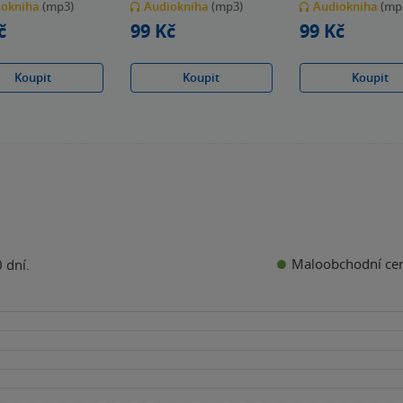
iokniha
(mp3)
Audiokniha
(mp3)
Audiokniha
(mp
5
5
k
hvězdiček
hvězdiček
č
99 Kč
99 Kč
Koupit
Koupit
Koupit
Maloobchodní ce
 dní.