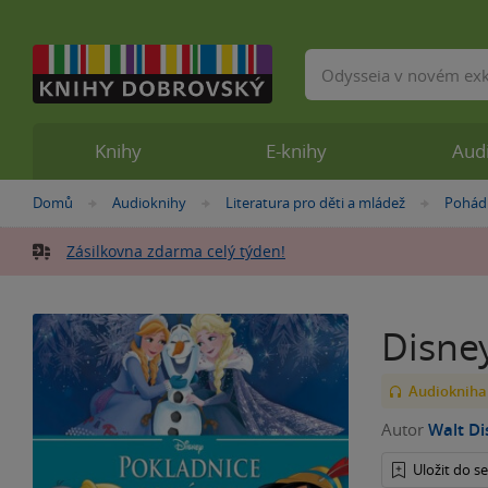
Vyhledávání
Knihy
E-knihy
Aud
Nacházíte
Domů
Audioknihy
Literatura pro děti a mládež
Pohád
»
»
»
se
zde:
Zásilkovna zdarma celý týden!
Disney
Audiokniha
Autor
Walt Di
Uložit do 