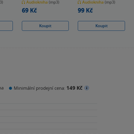
3)
Audiokniha
(mp3)
Audiokniha
(mp3)
5
5
hvězdiček
hvězdiček
69 Kč
99 Kč
Koupit
Koupit
149 Kč
na
Minimální prodejní cena: