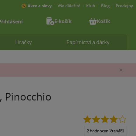
Akce a slevy
Vše důležité
Klub
Blog
Prodejny
E-košík
Košík
Přihlášení
Hračky
Papírnictví a dárky
Zav
, Pinocchio
4.0
z
5
2 hodnocení čtenářů