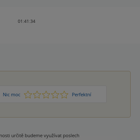
01:41:34
1
2
3
4
5
Nic moc
Perfektní
nosti určitě budeme využívat poslech