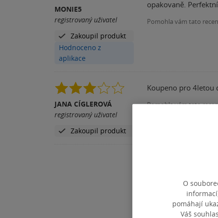
opakovaně. Perfektní
MONIE5
registrovaný uživatel
Pomohla vám tato rece
Zakoupil produkt
Hodnoceno z
aplikace
Koupeno pro 4letou d
JANA CÍGLEROVÁ
Pomohla vám tato rece
registrovaný uživatel
Zakoupil produkt
O souborec
informací
pomáhají ukazo
Váš souhla