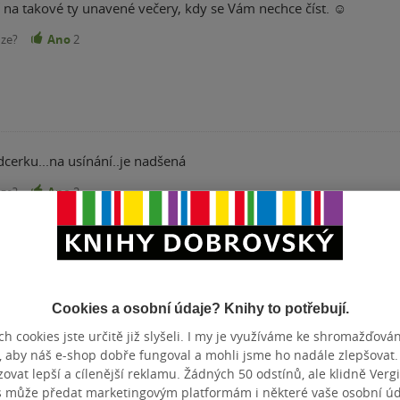
 na takové ty unavené večery, kdy se Vám nechce číst. ☺️
nze?
Ano
2
cerku...na usínání..je nadšená
nze?
Ano
2
Cookies a osobní údaje? Knihy to potřebují.
h cookies jste určitě již slyšeli. I my je využíváme ke shromažďován
Přidat hodnocení
, aby náš e-shop dobře fungoval a mohli jsme ho nadále zlepšovat
vat lepší a cílenější reklamu. Žádných 50 odstínů, ale klidně Vergil
s může předat marketingovým platformám i některé vaše osobní úda