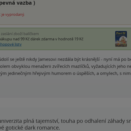
pevná vazba
)
 je vyprodaný.
i zaslání zboží balíčkem
nákupu nad 99 Kč
dárek zdarma
v hodnotě 19 Kč
shopové listy
údolí se ještě nikdy Jamesovi nezdála být krásnější - nyní má p
kolem obvyklou menažerii zvířecích mazlíčků, vyžadujících jeho 
svým jedinečným hřejivým humorem o úspěších, a omylech, s nim
 univerzita plná tajemství, touha po odhalení záhady 
ové gotické dark romance.