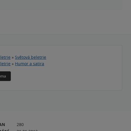
letrie
»
Světová beletrie
letrie
»
Humor a satira
téma
RAN
280