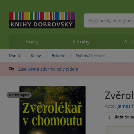
Vyhledávání
Knihy
E-knihy
Aud
Nacházíte
Domů
Knihy
Beletrie
Světová beletrie
»
»
»
se
zde:
Zásilkovna zdarma celý týden!
Zvěro
Nedostupné
Autor
James H
Uložit do 