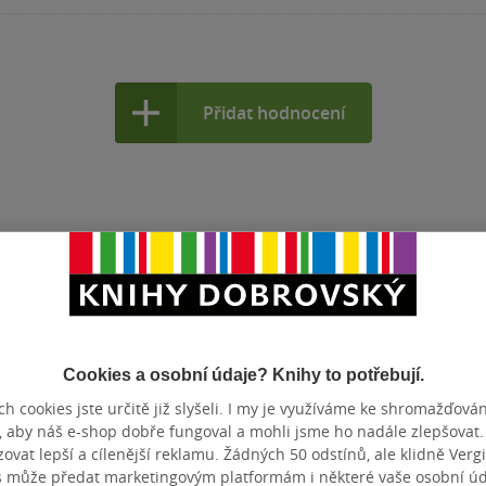
Přidat hodnocení
Cookies a osobní údaje? Knihy to potřebují.
h cookies jste určitě již slyšeli. I my je využíváme ke shromažďován
, aby náš e-shop dobře fungoval a mohli jsme ho nadále zlepšovat
vat lepší a cílenější reklamu. Žádných 50 odstínů, ale klidně Vergil
s může předat marketingovým platformám i některé vaše osobní úda