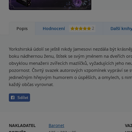
2
Popis
Hodnocení
Další knih
Yorkshirská údolí se ještě nikdy Jamesovi nezdála být krásněj
boku nádhernou ženu, štítek se svým jménem na dveřích or
obvyklou menažerii zvířecích mazlíčků, vyžadujících jeho ne
pozornost. Čtvrtý svazek autorových vzpomínek vypráví se 
jedinečným hřejivým humorem o úspěších, a omylech, s nim
každý občas vyrovnat.
Sdílet
NAKLADATEL
Baronet
VA