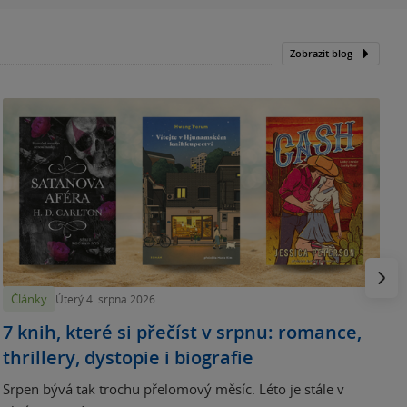
Zobrazit blog
N
p
Násled
Články
Úterý 4. srpna 2026
7 knih, které si přečíst v srpnu: romance,
thrillery, dystopie i biografie
Srpen bývá tak trochu přelomový měsíc. Léto je stále v