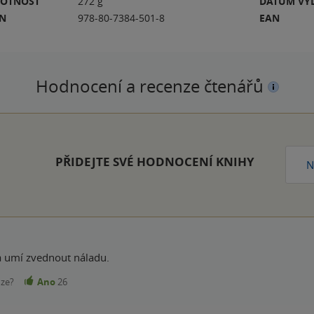
OTNOST
272 g
DATUM VY
BN
978-80-7384-501-8
EAN
Hodnocení a recenze čtenářů
PŘIDEJTE SVÉ HODNOCENÍ KNIHY
N
 a umí zvednout náladu.
nze?
Ano
26