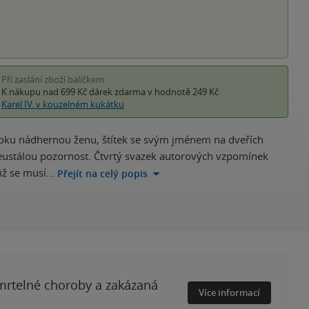
Při zaslání zboží balíčkem
K nákupu nad 699 Kč
dárek zdarma
v hodnotě 249 Kč
Karel IV. v kouzelném kukátku
o boku nádhernou ženu, štítek se svým jménem na dveřích
neustálou pozornost. Čtvrtý svazek autorových vzpomínek
iž se musí…
Přejít na celý popis
smrtelné choroby a zakázaná
Více informací