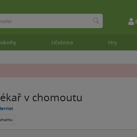
ioknihy
Učebnice
Hry
lékař v chomoutu
erriot
seznamu