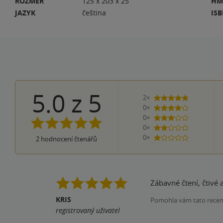
ROZMĚR
125 x 203 x 25
HM
JAZYK
čeština
IS
5.0
z
5
2×
5 hvězdiček
0×
4 hvězdičky
0×
3 hvězdičky
0×
2 hvězdičky
0×
2
hodnocení čtenářů
1 hvezdička
Zábavné čtení, čtivé
KRIS
Pomohla vám tato rece
registrovaný uživatel