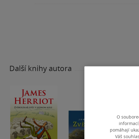
Další knihy autora
O souborec
informací
pomáhají ukazo
Váš souhla