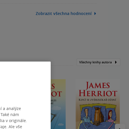
Zobrazit všechna hodnocení
Všechny knihy autora
í a analýze
. Také nám
ia v originále.
je. Ale vše
Následu