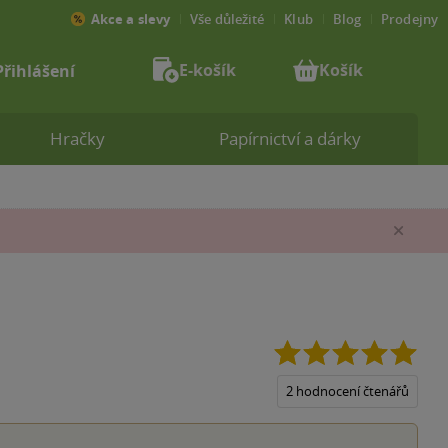
Akce a slevy
Vše důležité
Klub
Blog
Prodejny
E-košík
Košík
Přihlášení
Hračky
Papírnictví a dárky
Zav
5.0
z
5
2 hodnocení čtenářů
hvěz