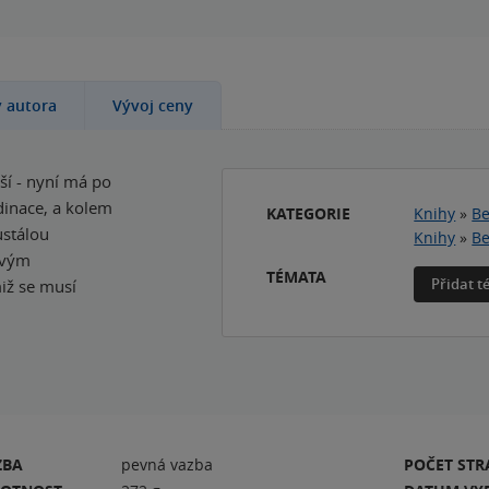
y autora
Vývoj ceny
ší - nyní má po
dinace, a kolem
KATEGORIE
Knihy
»
Be
ustálou
Knihy
»
Be
svým
TÉMATA
Přidat 
iž se musí
ZBA
pevná vazba
POČET ST