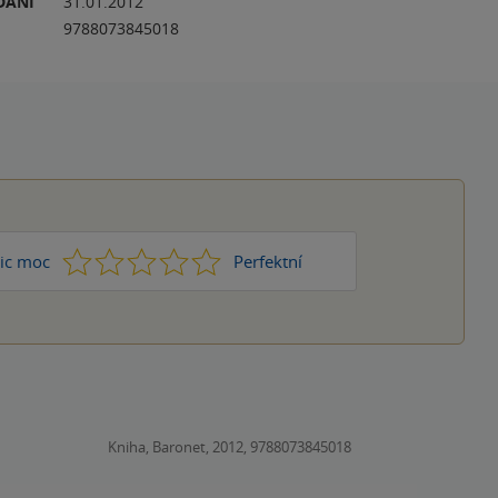
DÁNÍ
31.01.2012
9788073845018
1
2
3
4
5
ic moc
Perfektní
Kniha, Baronet, 2012, 9788073845018