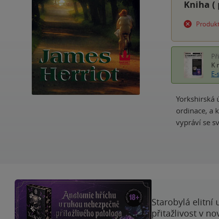
Kniha (
Produkt
Př
K 
E-
Yorkshirská 
ordinace, a 
vypráví se 
Starobylá elitní
přitažlivost v n