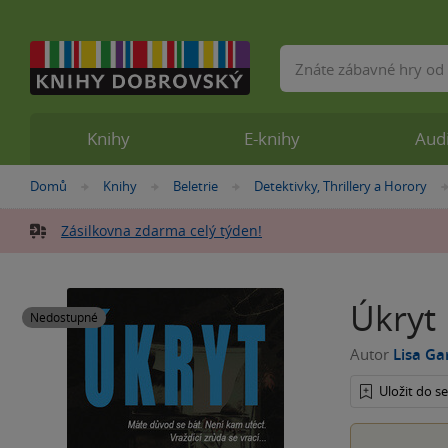
Vyhledávání
Knihy
E-knihy
Aud
Nacházíte
Domů
Knihy
Beletrie
Detektivky, Thrillery a Horory
»
»
»
se
zde:
Zásilkovna zdarma celý týden!
Úkryt
Nedostupné
Autor
Lisa G
Uložit do 