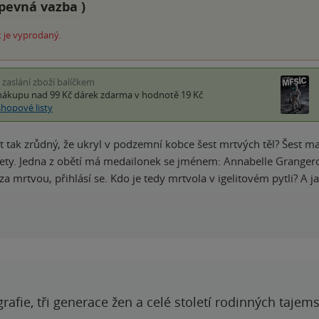
pevná vazba
)
 je vyprodaný.
i zaslání zboží balíčkem
nákupu nad 99 Kč
dárek zdarma
v hodnotě 19 Kč
shopové listy
 tak zrůdný, že ukryl v podzemní kobce šest mrtvých těl? Šest m
lety. Jedna z obětí má medailonek se jménem: Annabelle Grangerová.
a mrtvou, přihlásí se. Kdo je tedy mrtvola v igelitovém pytli? A j
grafie, tři generace žen a celé století rodinných tajem