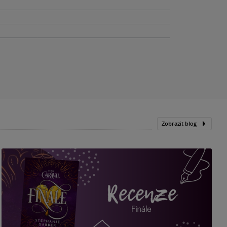
Zobrazit blog
„
p
H