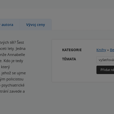
y autora
Vývoj ceny
vých těl? Šest
eti lety. Jedna
KATEGORIE
Knihy
»
Be
enže Annabelle
TÉMATA
vyšetřová
se. Kdo je tedy
 který
Přidat 
, jehož se ujme
ým policistou
psychiatrické
trání zavede a