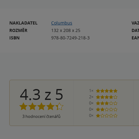
NAKLADATEL
Columbus
VA
ROZMĚR
132 x 208 x 25
DA
ISBN
978-80-7249-218-3
EA
4.3
z
5
1×
5 hvězdiček
2×
4 hvězdičky
0×
3 hvězdičky
0×
2 hvězdičky
0×
3
hodnocení čtenářů
1 hvezdička