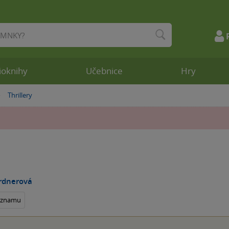
ioknihy
Učebnice
Hry
Thrillery
»
ardnerová
seznamu