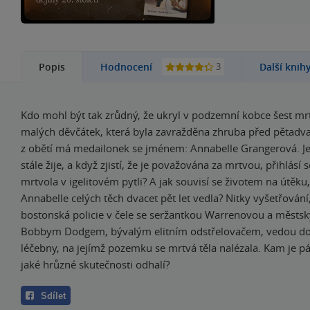
3
Popis
Hodnocení
Další knih
Kdo mohl být tak zrůdný, že ukryl v podzemní kobce šest mrt
malých děvčátek, která byla zavražděna zhruba před pětadvac
z obětí má medailonek se jménem: Annabelle Grangerová. J
stále žije, a když zjistí, že je považována za mrtvou, přihlásí 
mrtvola v igelitovém pytli? A jak souvisí se životem na útěku,
Annabelle celých těch dvacet pět let vedla? Nitky vyšetřování
bostonská policie v čele se seržantkou Warrenovou a městsk
Bobbym Dodgem, bývalým elitním odstřelovačem, vedou do 
léčebny, na jejímž pozemku se mrtvá těla nalézala. Kam je pá
jaké hrůzné skutečnosti odhalí?
Sdílet