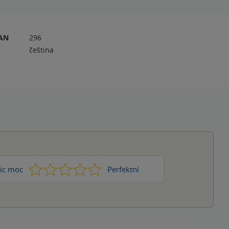
RAN
296
čeština
1
2
3
4
5
ic moc
Perfektní