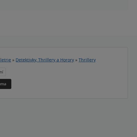
letrie
»
Detektivky, Thrillery a Horory
»
Thrillery
ní
téma