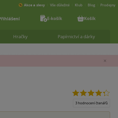
Akce a slevy
Vše důležité
Klub
Blog
Prodejny
E-košík
Košík
Přihlášení
Hračky
Papírnictví a dárky
Zav
4.3
z
5
3 hodnocení čtenářů
hvěz