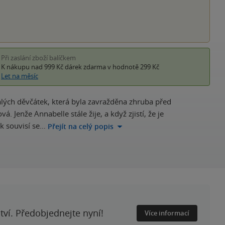
Při zaslání zboží balíčkem
K nákupu nad 999 Kč
dárek zdarma
v hodnotě 299 Kč
Let na měsíc
alých děvčátek, která byla zavražděna zhruba před
 Jenže Annabelle stále žije, a když zjistí, že je
ak souvisí se…
Přejít na celý popis
ství. Předobjednejte nyní!
Více informací