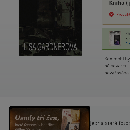
Kniha (
Produkt
Př
K 
E-
Kdo mohl být
pětadvaceti 
považována z
Jedna stará foto