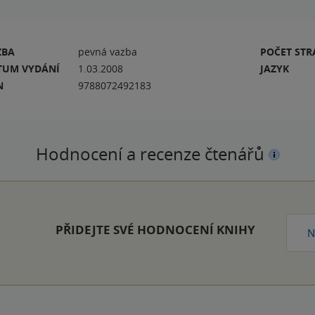
ZBA
pevná vazba
POČET ST
TUM VYDÁNÍ
1.03.2008
JAZYK
N
9788072492183
Hodnocení a recenze čtenářů
PŘIDEJTE SVÉ HODNOCENÍ KNIHY
N