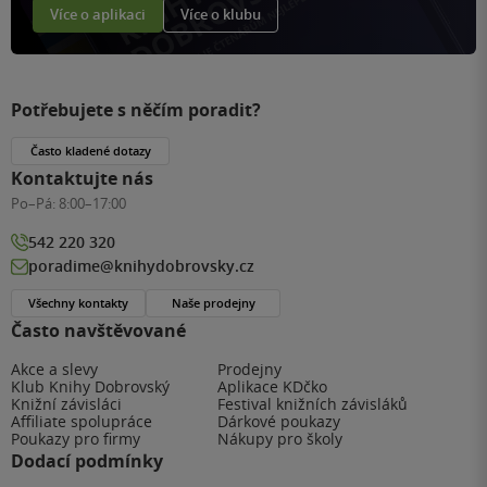
Více o aplikaci
Více o klubu
Potřebujete s něčím poradit?
Často kladené dotazy
Kontaktujte nás
Po–Pá:
8:00–17:00
542 220 320
poradime@knihydobrovsky.cz
Všechny kontakty
Naše prodejny
Často navštěvované
Akce a slevy
Prodejny
Klub Knihy Dobrovský
Aplikace KDčko
Knižní závisláci
Festival knižních závisláků
Affiliate spolupráce
Dárkové poukazy
Poukazy pro firmy
Nákupy pro školy
Dodací podmínky