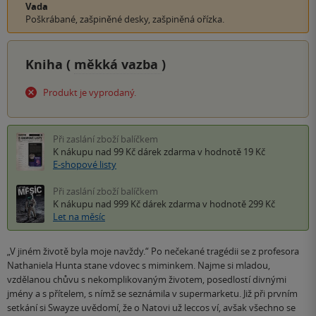
Vada
Poškrábané, zašpiněné desky, zašpiněná ořízka.
Kniha (
měkká vazba
)
Produkt je vyprodaný.
Při zaslání zboží balíčkem
K nákupu nad 99 Kč
dárek zdarma
v hodnotě 19 Kč
E-shopové listy
Při zaslání zboží balíčkem
K nákupu nad 999 Kč
dárek zdarma
v hodnotě 299 Kč
Let na měsíc
„V jiném životě byla moje navždy.“ Po nečekané tragédii se z profesora
Nathaniela Hunta stane vdovec s miminkem. Najme si mladou,
vzdělanou chůvu s nekomplikovaným životem, posedlostí divnými
jmény a s přítelem, s nímž se seznámila v supermarketu. Již při prvním
setkání si Swayze uvědomí, že o Natovi už leccos ví, avšak všechno se