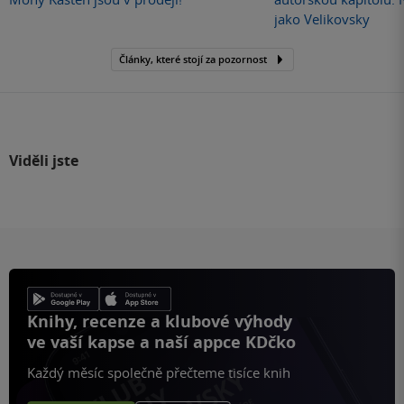
jako Velikovsky
Články, které stojí za pozornost
Viděli jste
Knihy, recenze a klubové výhody
ve vaší kapse a naší appce KDčko
Každý měsíc společně přečteme tisíce knih