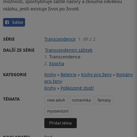
možnosti, zpochybňuje zažité názory a zkoumá odvěkou
otázku, jestli existuje život po životě.
Sdílet
SÉRIE
Transcendence
1. díl z 2
DALŠÍ ZE SÉRIE
Transcendentní zážitek
1.
Transcendence
2.
Epocha
KATEGORIE
Knihy
»
Beletrie
»
Knihy pro ženy
»
Romány
pro ženy
Knihy
»
Poškozené zboží
TÉMATA
new adult
romantika
fantasy
mysteriózní
Přidat téma