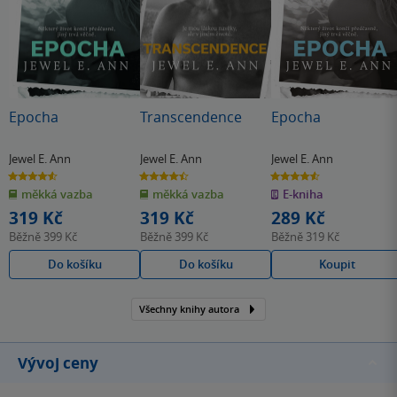
smutná, zvědavá, zmatená, frustrovaná i zamilovaná.
Stejně jako Swayze, Nate nebo Griffin. Knihu bych
doporučila všem melancholickým duším nebo těm, kdo
hledají neobvykle příběhy.
Epocha
Transcendence
Epocha
Jewel E. Ann
Jewel E. Ann
Jewel E. Ann
4.6
4.5
4.6
z
z
z
měkká vazba
měkká vazba
E-kniha
5
5
5
hvězdiček
hvězdiček
hvězdiček
319 Kč
319 Kč
289 Kč
Běžně
399 Kč
Běžně
399 Kč
Běžně
319 Kč
Do košíku
Do košíku
Koupit
Všechny knihy autora
Vývoj ceny