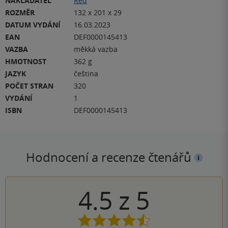
NAKLADATEL
Red
ROZMĚR
132 x 201 x 29
DATUM VYDÁNÍ
16.03.2023
EAN
DEF0000145413
VAZBA
měkká vazba
HMOTNOST
362 g
JAZYK
čeština
POČET STRAN
320
VYDÁNÍ
1
ISBN
DEF0000145413
Hodnocení a recenze čtenářů
4.5
z
5