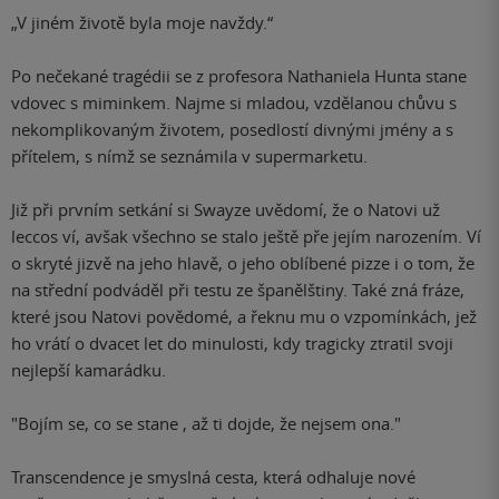
„V jiném životě byla moje navždy.“
Po nečekané tragédii se z profesora Nathaniela Hunta stane
vdovec s miminkem. Najme si mladou, vzdělanou chůvu s
nekomplikovaným životem, posedlostí divnými jmény a s
přítelem, s nímž se seznámila v supermarketu.
Již při prvním setkání si Swayze uvědomí, že o Natovi už
leccos ví, avšak všechno se stalo ještě pře jejím narozením. Ví
o skryté jizvě na jeho hlavě, o jeho oblíbené pizze i o tom, že
na střední podváděl při testu ze španělštiny. Také zná fráze,
které jsou Natovi povědomé, a řeknu mu o vzpomínkách, jež
ho vrátí o dvacet let do minulosti, kdy tragicky ztratil svoji
nejlepší kamarádku.
"Bojím se, co se stane , až ti dojde, že nejsem ona."
Transcendence je smyslná cesta, která odhaluje nové