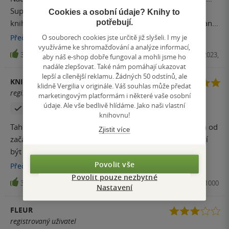
Super, doporucuji precist.. Dekuji knihydobrovsky.cz za
Cookies a osobní údaje? Knihy to
potřebují.
knihu, samozrejme jsem si musela vzit i dalsi pokracovani
Epocha, jinak bych nemela klid a nelituji, bylo to krasne.
O souborech cookies jste určitě již slyšeli. I my je
Přečíst
více
využíváme ke shromažďování a analýze informací,
30
E-kniha, Red, 2023,
aby náš e-shop dobře fungoval a mohli jsme ho
nadále zlepšovat. Také nám pomáhají ukazovat
lepší a cílenější reklamu. Žádných 50 odstínů, ale
KNIHOMOLKA_Z_HOR
klidně Vergilia v originále. Váš souhlas může předat
registrovaný uživatel
marketingovým platformám i některé vaše osobní
údaje. Ale vše bedlivě hlídáme. Jako naši vlastní
Zakoupil produkt
knihovnu!
Tahle knížka vážně klame svojí obálkou. Swayze mi byla od
Zjistit více
začátku velmi sympatická. Energická žena, která se snaží
být tu pro lidi, na kterých jí záleží. Líbilo se mi, jak
přistupuje k malé Morgan, bylo vidět, že ji má velmi ráda,
Povolit vše
Přečíst
více
ale nehraje si na její maminku. Nate mě moc bavil, jeho
Povolit pouze nezbytné
30
Kniha, Red, 2023, 9788027711000
Nastavení
humor mě několikrát rozesmál. Jsem zvědavá, kam se
jejich vztah posune v dalších dílech. Jediná postava, která
FLEUR
mě trochu štvala byl Grif, ale jen asi první třetinu knihy.
registrovaný uživatel
Sexy, krásný, hodný, vnímavý, chápavý, prostě absolutně