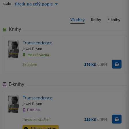
stalo…
Přejít na celý popis
Všechny
Knihy
E-knihy
Knihy
Transcendence
Jewel E. Ann
měkká vazba
Do k
Skladem
319 Kč
s DPH
E-knihy
Transcendence
Jewel E. Ann
E-kniha
Koupit
Ihned ke stažení
289 Kč
s DPH
Stáhnout ukázku