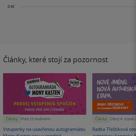
Články, které stojí za pozornost
Články
Články
Před 23 hodinami
Úterý 4. srpna
Vstupenky na uzavřenou autogramiádu
Radka Třeštíková otev
Mony Kasten jsou v prodeji!
autorskou kapitolu.