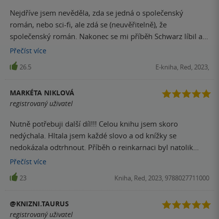
dokonalý Swayzin přítel. Naštěstí se poté projevil jako
Nejdříve jsem nevěděla, zda se jedná o společenský
člověk a dál už to byl normální muž z masa a kostí. Příběh
román, nebo sci-fi, ale zdá se (neuvěřitelně), že
mě opravdu bavil, je čtivě napsaný a líbilo se mi spojení
společenský román. Nakonec se mi příběh Schwarz líbil a
romantické linky s prvky tajemna a paranormálna. To jsem
jelikož skončil parádním cliff-hangerem, těším se na
Přečíst
více
snad u žádné knížky ještě neviděla a vážně to bylo skvělé
pokračování.
čtení. Na konci samozřejmě přišel obrovský WOW
26.5
E-kniha, Red, 2023,
moment, takže doufám, že druhý díl vyjde brzy a my se
dozvíme jak je to s tímto trojlístkem hlavních postav dál.
MARKÉTA NIKLOVÁ
registrovaný uživatel
Nutně potřebuji další díl!!! Celou knihu jsem skoro
nedýchala. Hltala jsem každé slovo a od knížky se
nedokázala odtrhnout. Příběh o reinkarnaci byl natolik
zajímavý, že mě štve, že jsem nepočkala až budou všechny
Přečíst
více
díly. Ten konec... Prostě jedním slovem BOMBA!
23
Kniha, Red, 2023, 9788027711000
@KNIZNI.TAURUS
registrovaný uživatel