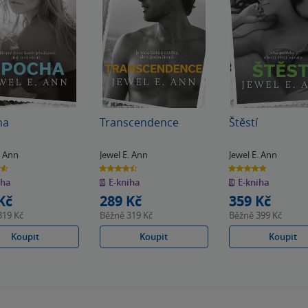
ha
Transcendence
Štěstí
. Ann
Jewel E. Ann
Jewel E. Ann
4.5
4.8
z
z
iha
E-kniha
E-kniha
5
5
k
hvězdiček
hvězdiček
Kč
289 Kč
359 Kč
319 Kč
Běžně
319 Kč
Běžně
399 Kč
Koupit
Koupit
Koupit