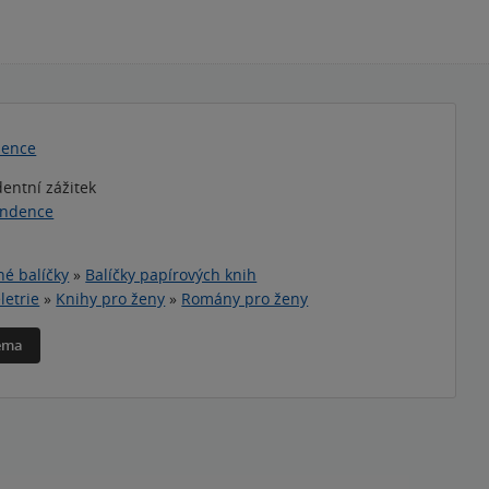
dence
entní zážitek
endence
é balíčky
»
Balíčky papírových knih
letrie
»
Knihy pro ženy
»
Romány pro ženy
téma