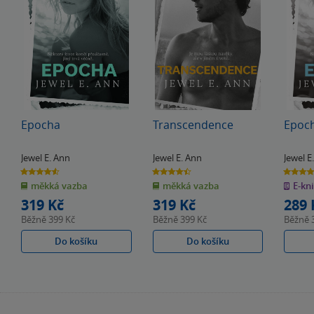
Epocha
Transcendence
Epoc
Jewel E. Ann
Jewel E. Ann
Jewel E
4.6
4.5
4.6
z
z
z
měkká vazba
měkká vazba
E-kn
5
5
5
hvězdiček
hvězdiček
hvězdiče
319 Kč
319 Kč
289 
Běžně
399 Kč
Běžně
399 Kč
Běžně
Do košíku
Do košíku