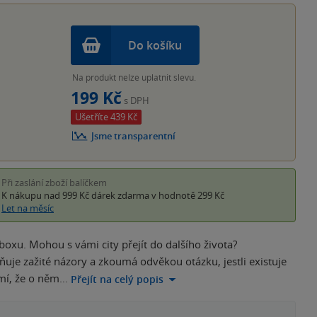
Do košíku
Na produkt nelze uplatnit slevu.
199 Kč
s DPH
Ušetříte 439 Kč
Jsme transparentní
Při zaslání zboží balíčkem
K nákupu nad 999 Kč
dárek zdarma
v hodnotě 299 Kč
Let na měsíc
boxu. Mohou s vámi city přejít do dalšího života?
e zažité názory a zkoumá odvěkou otázku, jestli existuje
omí, že o něm…
Přejít na celý popis