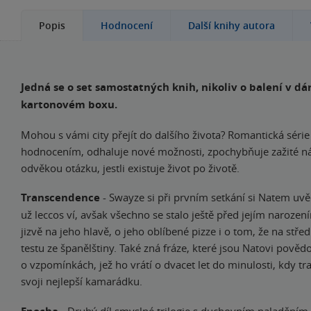
Popis
Hodnocení
Další knihy autora
Jedná se o set samostatných knih, nikoliv o balení v d
kartonovém boxu.
Mohou s vámi city přejít do dalšího života? Romantická séri
hodnocením, odhaluje nové možnosti, zpochybňuje zažité n
odvěkou otázku, jestli existuje život po životě.
Transcendence
- Swayze si při prvním setkání si Natem uv
už leccos ví, avšak všechno se stalo ještě před jejím narození
jizvě na jeho hlavě, o jeho oblíbené pizze i o tom, že na stře
testu ze španělštiny. Také zná fráze, které jsou Natovi pově
o vzpomínkách, jež ho vrátí o dvacet let do minulosti, kdy trag
svoji nejlepší kamarádku.