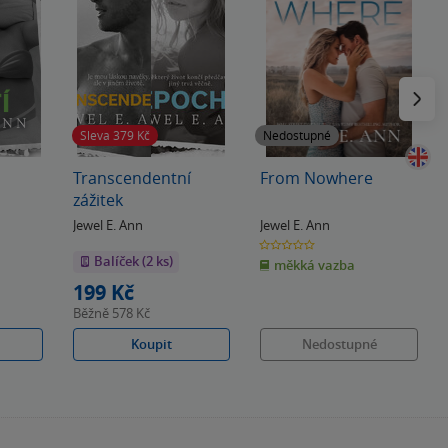
Následu
Sleva 379
Kč
Nedostupné
Transcendentní
From Nowhere
zážitek
Jewel E. Ann
Jewel E. Ann
0.0
z
Balíček (2 ks)
měkká vazba
5
hvězdiček
199 Kč
Běžně
578 Kč
Koupit
Nedostupné