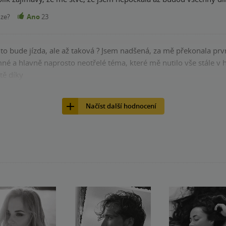
nze?
Ano
23
 to bude jízda, ale až taková ? Jsem nadšená, za mě překonala pr
né a hlavně naprosto neotřelé téma, které mě nutilo vše stále v 
tě díky
nze?
Ano
21
Načíst další hodnocení