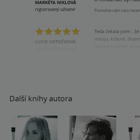
MARKÉTA NIKLOVÁ
registrovaný uživatel
Pomohla vám tato rece
Teda čekala jsem , že
miluju, krásné, dojem
LUCIE VOTOČKOVÁ
láska a prožitek, pros
registrovaný uživatel
Pomohla vám tato rece
Další knihy autora