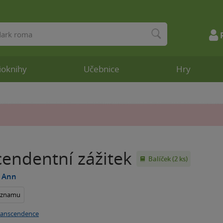
ioknihy
Učebnice
Hry
cendentní zážitek
Balíček (2 ks)
. Ann
seznamu
ranscendence