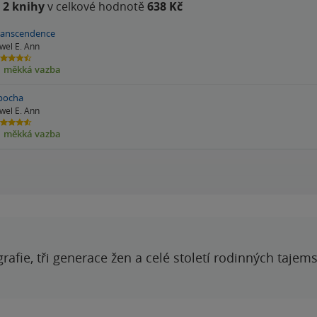
e
2 knihy
v celkové hodnotě
638 Kč
ranscendence
ewel E. Ann
5
měkká vazba
ězdiček
pocha
ewel E. Ann
6
měkká vazba
ězdiček
grafie, tři generace žen a celé století rodinných tajem