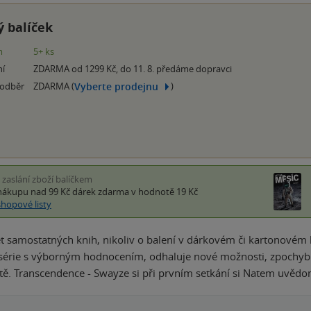
 balíček
m
5+ ks
ní
ZDARMA od 1299 Kč, do 11. 8. předáme dopravci
Vyberte prodejnu
 odběr
ZDARMA (
)
i zaslání zboží balíčkem
nákupu nad 99 Kč
dárek zdarma
v hodnotě 19 Kč
shopové listy
et samostatných knih, nikoliv o balení v dárkovém či kartonovém 
érie s výborným hodnocením, odhaluje nové možnosti, zpochybňuj
otě. Transcendence - Swayze si při prvním setkání si Natem uvěd