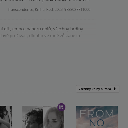
Transcendence, Kniha, Red, 2023, 9788027711000
vní díl , emoce nahoru dolů, všechny hrdiny
hlavě prožívat , dlouho ve mně zůstane ta
Epocha, Kniha, Red, 2023, 9788027711017
Všechny knihy autora