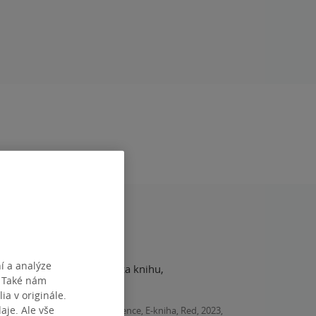
í a analýze
. Také nám
ituji, bylo to krasne.
ia v originále.
je. Ale vše
Transcendence, E-kniha, Red, 2023,