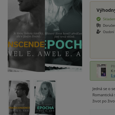
Výhodný
Sklade
Doruče
Osobní
Př
K 
E-
Jedná se o s
Romantická s
život po živ