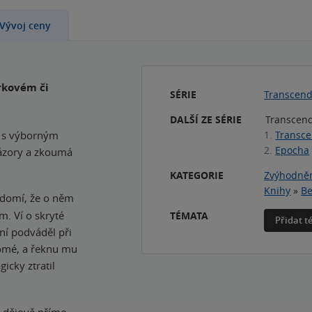
Vývoj ceny
árkovém či
SÉRIE
Transcen
DALŠÍ ZE SÉRIE
Transcend
e s výborným
1.
Transc
2.
Epocha
ázory a zkoumá
KATEGORIE
Zvýhodněn
Knihy
»
Be
ědomí, že o něm
m. Ví o skryté
TÉMATA
Přidat 
dní podváděl při
domé, a řeknu mu
icky ztratil