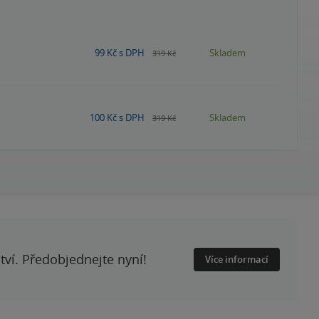
99 Kč
s DPH
Skladem
319 Kč
100 Kč
s DPH
Skladem
319 Kč
ství. Předobjednejte nyní!
Více informací