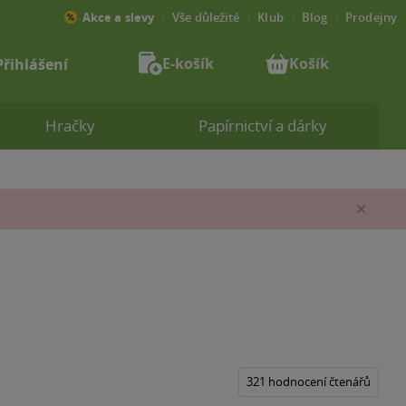
Akce a slevy
Vše důležité
Klub
Blog
Prodejny
E-košík
Košík
Přihlášení
Hračky
Papírnictví a dárky
Zav
321 hodnocení čtenářů