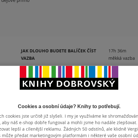
, dějově přímo
JAK DLOUHO BUDETE BALÍČEK ČÍST
17h 36m
VAZBA
měkká vazba
Hodnocení a recenze čtenářů
Cookies a osobní údaje? Knihy to potřebují.
h cookies jste určitě již slyšeli. I my je využíváme ke shromažďován
 slzy, smich... Super, doporucuji precist.. Dekuji knihydobrovsky.cz za knihu,
, aby náš e-shop dobře fungoval a mohli jsme ho nadále zlepšovat
sela vzit i dalsi pokracovani Epocha, jinak bych nemela klid a nel
vat lepší a cílenější reklamu. Žádných 50 odstínů, ale klidně Vergil
s může předat marketingovým platformám i některé vaše osobní úda
nze?
Ano
30