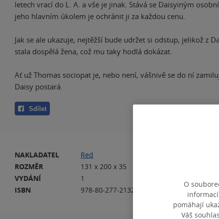
letech vrací do L. A. a vše je jinak. Stává se Daisyiným osob
jeho hlavním úkolem je ochránit ji za každou cenu.
Jak se ale ukazuje, nejtěžší bude udržet si odstup, jelikož z 
stala dospělá žena, což mu taky hodlá dokázat.
Ať už Thomas sociopat je, nebo není, vášnivě se do ní zamiluj
Daisy postará.
Sdílet
NAKLADATEL
Red
VA
ROZMĚR
131 x 200 x 35
HM
VYDÁNÍ
1
DA
O souborec
ISBN
978-80-277-2132-0
EA
informací
pomáhají ukazo
Váš souhla