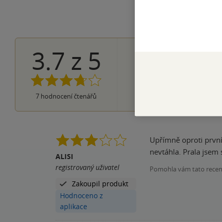
3.7
z
5
1×
5 hvězdiček
3×
4 hvězdičky
3×
3 hvězdičky
0×
2 hvězdičky
0×
7
hodnocení čtenářů
1 hvezdička
Upřímně oproti první
nevtáhla. Prala jsem 
ALISI
registrovaný uživatel
Pomohla vám tato rece
Zakoupil produkt
Hodnoceno z
aplikace