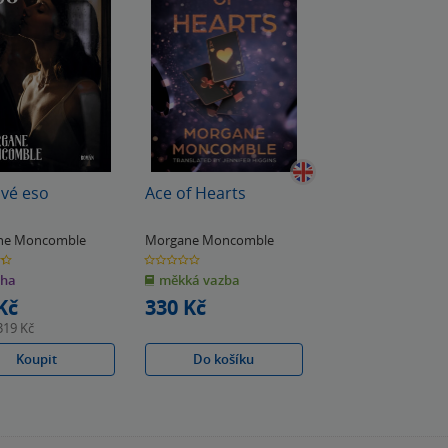
vé eso
Ace of Hearts
ne Moncomble
Morgane Moncomble
0.0
z
iha
měkká vazba
5
k
hvězdiček
Kč
330 Kč
319 Kč
Koupit
Do košíku