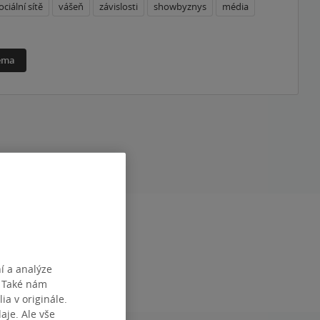
ociální sítě
vášeň
závislosti
showbyznys
média
téma
RAN
400
NÁZEV
L'as de pique
čeština
í a analýze
. Také nám
ia v originále.
je. Ale vše