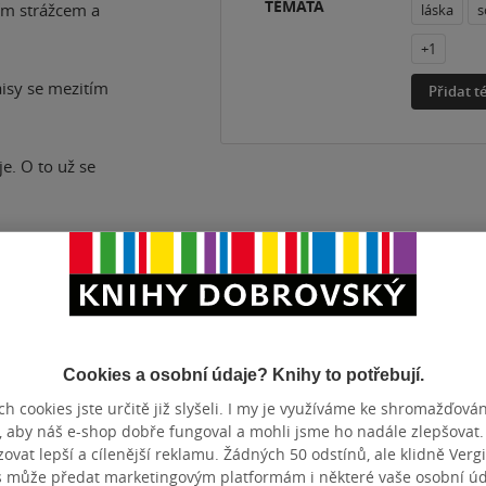
TÉMATA
ním strážcem a
láska
s
+1
Daisy se mezitím
Přidat 
e. O to už se
ZBA
měkká vazba
POČET ST
OTNOST
386 g
PŮVODNÍ 
Cookies a osobní údaje? Knihy to potřebují.
TUM VYDÁNÍ
28.01.2025
JAZYK
h cookies jste určitě již slyšeli. I my je využíváme ke shromažďován
N
9788027721320
, aby náš e-shop dobře fungoval a mohli jsme ho nadále zlepšovat
vat lepší a cílenější reklamu. Žádných 50 odstínů, ale klidně Vergil
s může předat marketingovým platformám i některé vaše osobní úda