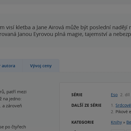
 visí kletba a Jane Airová může být poslední nadějí n
rovaná Janou Eyrovou plná magie, tajemství a nebezp
y autora
Vývoj ceny
ů, patří mezi
SÉRIE
Eso
2. díl
ž na jedno:
DALŠÍ ZE SÉRIE
1.
Srdcové
… a zároveň
2.
Pikové 
KATEGORIE
Knihy
»
Be
se po čtyřech