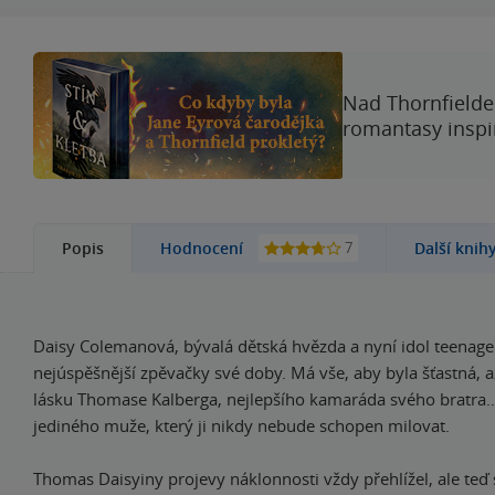
Nad Thornfieldem
romantasy inspi
7
Popis
Hodnocení
Další knih
Daisy Colemanová, bývalá dětská hvězda a nyní idol teenager
nejúspěšnější zpěvačky své doby. Má vše, aby byla šťastná, a
lásku Thomase Kalberga, nejlepšího kamaráda svého bratra
jediného muže, který ji nikdy nebude schopen milovat.
Thomas Daisyiny projevy náklonnosti vždy přehlížel, ale teď 