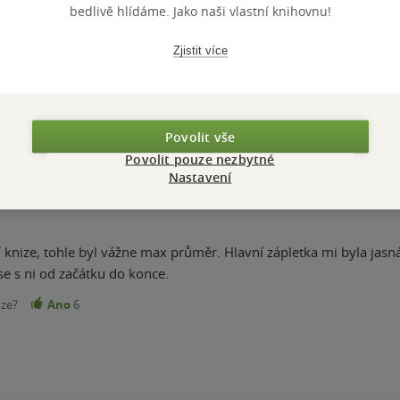
bedlivě hlídáme. Jako naši vlastní knihovnu!
Hodnocení a recenze čtenářů
Zjistit více
PŘIDEJTE SVÉ HODNOCENÍ KNIHY
N
Povolit vše
Hodnocení našich knihkupců: 0.0 z 5
Povolit pouze nezbytné
Nastavení
 knize, tohle byl vážne max průměr. Hlavní zápletka mi byla ja
se s ni od začátku do konce.
nze?
Ano
6