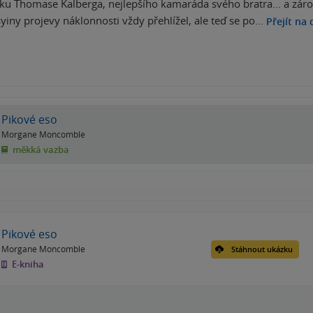
sku Thomase Kalberga, nejlepšího kamaráda svého bratra… a záro
iny projevy náklonnosti vždy přehlížel, ale teď se po…
Přejít na 
Pikové eso
Morgane Moncomble
měkká vazba
Pikové eso
Morgane Moncomble
Stáhnout ukázku
E-kniha