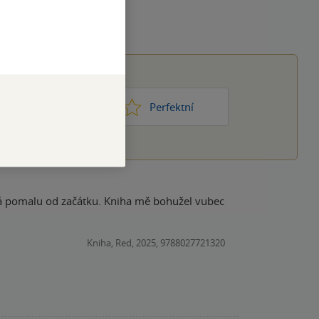
1
2
3
4
5
ic moc
Perfektní
sná pomalu od začátku. Kniha mě bohužel vubec
Kniha, Red, 2025, 9788027721320