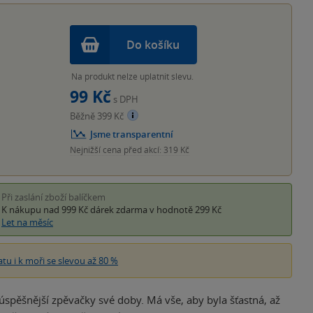
Do košíku
Na produkt nelze uplatnit slevu.
99 Kč
s DPH
Běžně 399 Kč
Jsme transparentní
Nejnižší cena před akcí: 319 Kč
Při zaslání zboží balíčkem
K nákupu nad 999 Kč
dárek zdarma
v hodnotě 299 Kč
Let na měsíc
atu i k moři se slevou až 80 %
úspěšnější zpěvačky své doby. Má vše, aby byla šťastná, až