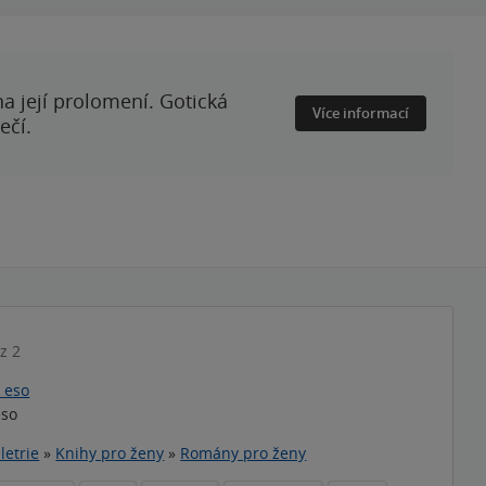
a její prolomení. Gotická
Více informací
ečí.
 z 2
 eso
eso
letrie
»
Knihy pro ženy
»
Romány pro ženy