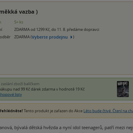
měkká vazba
)
m
5+ ks
ní
ZDARMA od 1299 Kč, do 11. 8. předáme dopravci
Vyberte prodejnu
 odběr
ZDARMA (
)
i zaslání zboží balíčkem
nákupu nad 99 Kč
dárek zdarma
v hodnotě 19 Kč
shopové listy
řehlédněte!
Tento produkt je zařazen do Akce
Léto bude čtivé. Čtení na ch
nová, bývalá dětská hvězda a nyní idol teenagerů, patří mezi nej