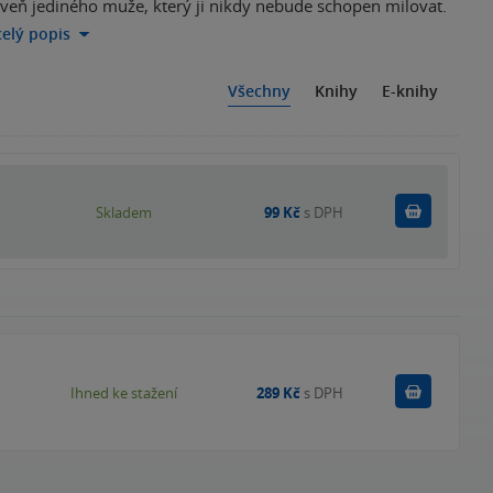
veň jediného muže, který ji nikdy nebude schopen milovat.
celý popis
Všechny
Knihy
E-knihy
Do košík
Skladem
99 Kč
s DPH
Koupit
Ihned ke stažení
289 Kč
s DPH