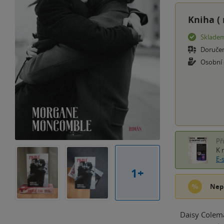
Kniha (
Sklade
Doruče
Osobní
Př
K 
E-
1+
Nep
Daisy Colema