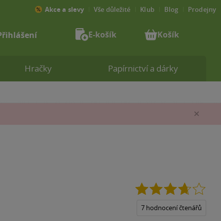
Akce a slevy
Vše důležité
Klub
Blog
Prodejny
E-košík
Košík
Přihlášení
Hračky
Papírnictví a dárky
Zav
3.7
z
5
7 hodnocení čtenářů
hvěz