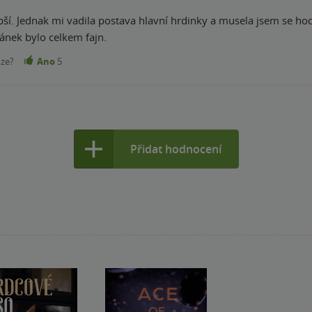
pší. Jednak mi vadila postava hlavní hrdinky a musela jsem se ho
ránek bylo celkem fajn.
nze?
Ano
5
Přidat hodnocení