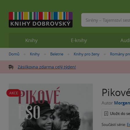
Vyhledávání
Knihy
E-knihy
Aud
Nacházíte
Domů
Knihy
Beletrie
Knihy pro ženy
Romány pr
»
»
»
»
se
zde:
Zásilkovna zdarma celý týden!
Pikov
AKCE
Autor
Morgan
Uložit do 
Součástí série:
E