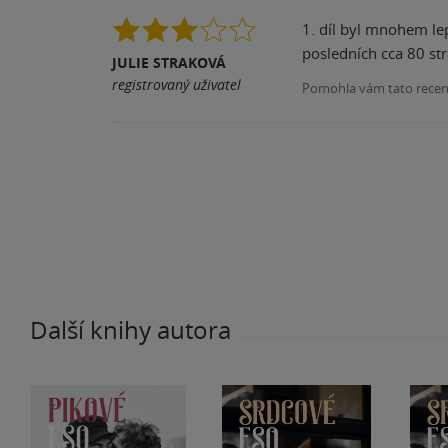
1. díl byl mnohem le
posledních cca 80 st
JULIE STRAKOVÁ
registrovaný uživatel
Pomohla vám tato rece
Další knihy autora