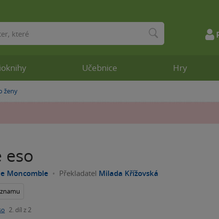
ioknihy
Učebnice
Hry
o ženy
é eso
e Moncomble
Překladatel
Milada Křížovská
seznamu
so
2. díl z 2