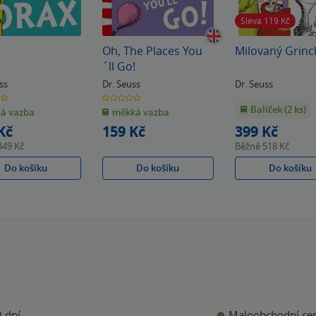
Sleva 119
Kč
Oh, The Places You
Milovaný Grinc
´ll Go!
ss
Dr. Seuss
Dr. Seuss
0.0
z
Balíček (2 ks)
á vazba
měkká vazba
5
k
hvězdiček
Kč
159 Kč
399 Kč
349 Kč
Běžně
518 Kč
Do košíku
Do košíku
Do košíku
Maloobchodní ce
 dní.