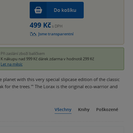
Do košíku
499 Kč
s DPH
Jsme transparentní
Při zaslání zboží balíčkem
K nákupu nad 999 Kč
dárek zdarma
v hodnotě 299 Kč
Let na měsíc
planet with this very special slipcase edition of the classic
k for the trees.'" The Lorax is the original eco-warrior and
Všechny
Knihy
Poškozené