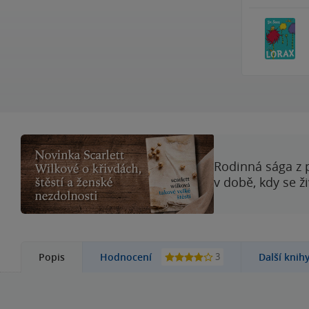
Rodinná sága z 
v době, kdy se ž
3
Popis
Hodnocení
Další knih