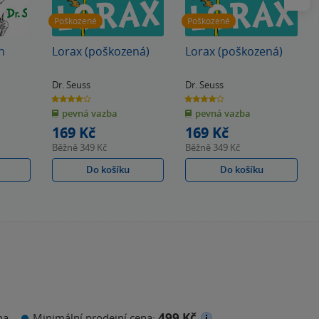
Poškozené
Poškozené
h
Lorax (poškozená)
Lorax (poškozená)
Dr. Seuss
Dr. Seuss
4.0
4.0
z
z
pevná vazba
pevná vazba
5
5
hvězdiček
hvězdiček
169 Kč
169 Kč
Běžně
349 Kč
Běžně
349 Kč
Do košíku
Do košíku
499 Kč
na
Minimální prodejní cena: