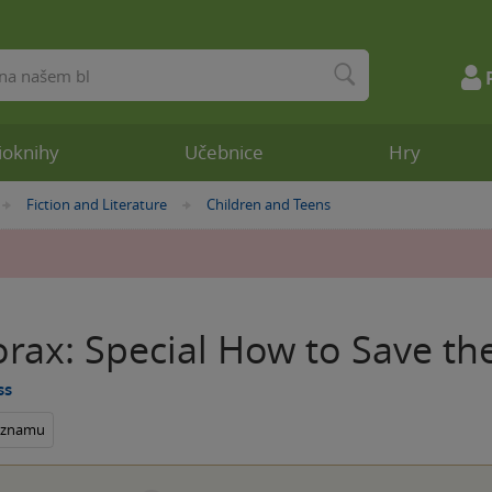
ioknihy
Učebnice
Hry
Fiction and Literature
Children and Teens
»
»
rax: Special How to Save the
ss
seznamu