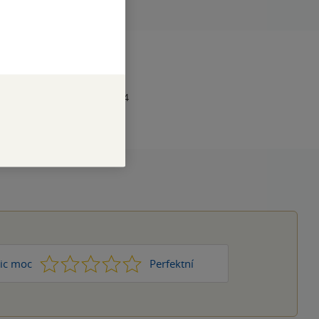
RAN
64
1
978-0-00-746874-4
1
2
3
4
5
ic moc
Perfektní