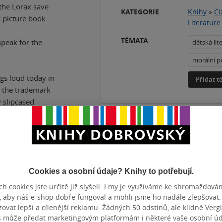
 the Lorax save
KATEGORIE
Knihy
»
Ci
c picture book.
Literature
TÉMATA
speak for the
dětská lit
morální p
ngs loud today in
Přidat 
in the trademark
y slipcased
 easy tips to
es and riotous
elping them
Cookies a osobní údaje? Knihy to potřebují.
anarchic Cat in
n's authors, Dr.
h cookies jste určitě již slyšeli. I my je využíváme ke shromažďován
old worldwide.
, aby náš e-shop dobře fungoval a mohli jsme ho nadále zlepšovat
vat lepší a cílenější reklamu. Žádných 50 odstínů, ale klidně Vergil
s může předat marketingovým platformám i některé vaše osobní úda