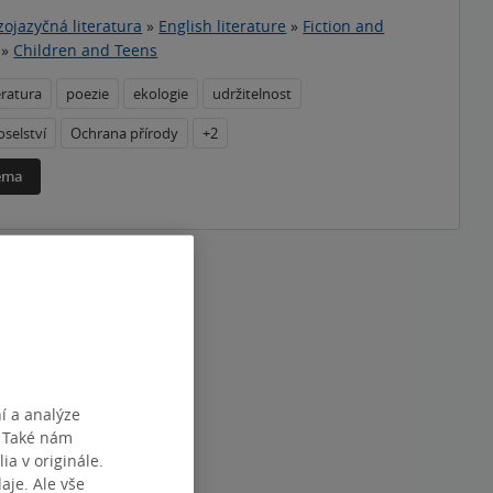
zojazyčná literatura
»
English literature
»
Fiction and
»
Children and Teens
eratura
poezie
ekologie
udržitelnost
oselství
Ochrana přírody
+2
téma
í a analýze
. Také nám
ia v originále.
je. Ale vše