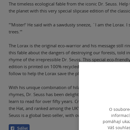
The timeless ecological fable from the iconic Dr. Seuss. Help
the planet with this very special slipcase edition of the classi
"'Mister!' He said with a sawdusty sneeze, `I am the Lorax. I 
trees.'"
The Lorax is the original eco-warrior and his message still ri
this fable about the dangers of destroying our forests, told 
rhyme of the irrepressible Dr. Seuss. This special eco-friendl
edition is printed on 100% recycled paper, and contains some
follow to help the Lorax save the planet.
With his unique combination of hilarious stories, zany pictur
rhymes, Dr. Seuss has been delighting young children and h
learn to read for over fifty years. Creator of the wonderfully 
the Hat, and ranked among the UK's top ten favourite childre
O souborec
Seuss is a global best-seller, with over half a billion books s
informací
pomáhají ukazo
Váš souhla
Sdílet