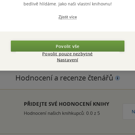
bedlivě hlídáme. Jako naši vlastní knihovnu!
Zjistit více
ZBA
pevná vazba
POČET ST
OTNOST
770 g
VYDÁNÍ
ZYK
angličtina
ISBN
Povolit vše
Povolit pouze nezbytné
Nastavení
Hodnocení a recenze čtenářů
PŘIDEJTE SVÉ HODNOCENÍ KNIHY
N
Hodnocení našich knihkupců: 0.0 z 5