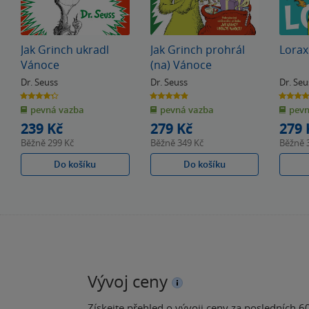
Jak Grinch ukradl
Jak Grinch prohrál
Lorax
Vánoce
(na) Vánoce
Dr. Seuss
Dr. Seuss
Dr. Seu
4.3
4.9
4.0
z
z
z
pevná vazba
pevná vazba
pevn
5
5
5
hvězdiček
hvězdiček
hvězdiče
239 Kč
279 Kč
279 
Běžně
299 Kč
Běžně
349 Kč
Běžně
Do košíku
Do košíku
Vývoj ceny
Získejte přehled o vývoji ceny za posledních 60