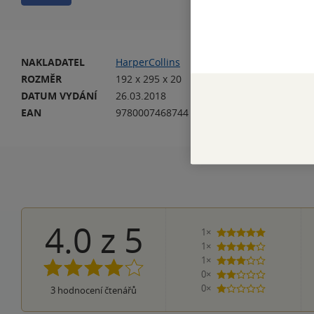
NAKLADATEL
HarperCollins
VA
ROZMĚR
192 x 295 x 20
HM
DATUM VYDÁNÍ
26.03.2018
JA
EAN
9780007468744
4.0
z
5
1×
5 hvězdiček
1×
4 hvězdičky
1×
3 hvězdičky
0×
2 hvězdičky
0×
3
hodnocení čtenářů
1 hvezdička