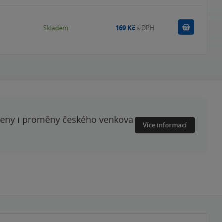
Do košík
Skladem
169 Kč
s DPH
ženy i proměny českého venkova
Více informací