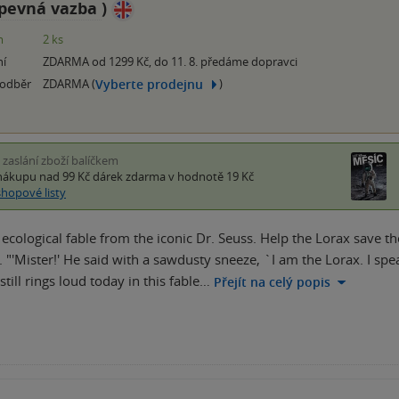
pevná vazba
)
m
2 ks
ní
ZDARMA od 1299 Kč, do 11. 8. předáme dopravci
Vyberte prodejnu
 odběr
ZDARMA (
)
i zaslání zboží balíčkem
nákupu nad 99 Kč
dárek zdarma
v hodnotě 19 Kč
shopové listy
ecological fable from the iconic Dr. Seuss. Help the Lorax save the 
 "'Mister!' He said with a sawdusty sneeze, `I am the Lorax. I spea
till rings loud today in this fable…
Přejít na celý popis