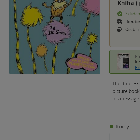
Kniha (
Sklade
Doruče
Osobní
Př
K 
E-
The timeless 
picture book.
his message s
Knihy