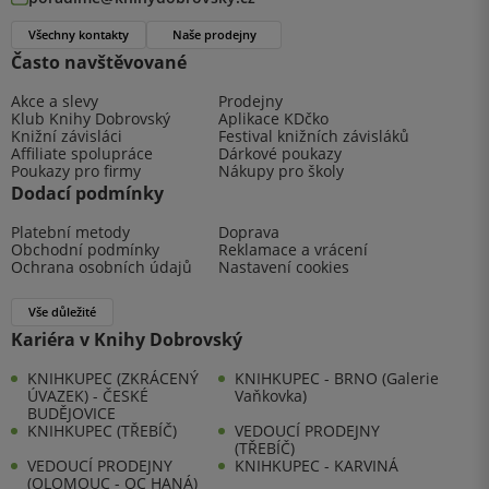
Všechny kontakty
Naše prodejny
Často navštěvované
Akce a slevy
Prodejny
Klub Knihy Dobrovský
Aplikace KDčko
Knižní závisláci
Festival knižních závisláků
Affiliate spolupráce
Dárkové poukazy
Poukazy pro firmy
Nákupy pro školy
Dodací podmínky
Platební metody
Doprava
Obchodní podmínky
Reklamace a vrácení
Ochrana osobních údajů
Nastavení cookies
Vše důležité
Kariéra v Knihy Dobrovský
KNIHKUPEC (ZKRÁCENÝ
KNIHKUPEC - BRNO (Galerie
ÚVAZEK) - ČESKÉ
Vaňkovka)
BUDĚJOVICE
KNIHKUPEC (TŘEBÍČ)
VEDOUCÍ PRODEJNY
(TŘEBÍČ)
VEDOUCÍ PRODEJNY
KNIHKUPEC - KARVINÁ
(OLOMOUC - OC HANÁ)