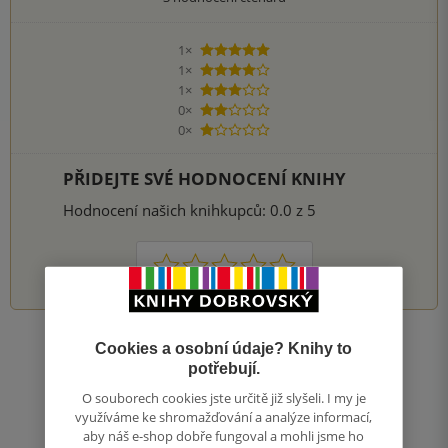
1×
5 hvězdiček
1×
4 hvězdičky
1×
3 hvězdičky
0×
2 hvězdičky
0×
1 hvezdička
PŘIDEJTE SVÉ HODNOCENÍ KNIHY
Hodnocení našich knihkupců: 0.0 z 5
1
2
3
4
5
Cookies a osobní údaje? Knihy to
Nahoru
potřebují.
Zobrazeno 20 z 20
O souborech cookies jste určitě již slyšeli. I my je
1
/ 1
Přejít
využíváme ke shromažďování a analýze informací,
na
aby náš e-shop dobře fungoval a mohli jsme ho