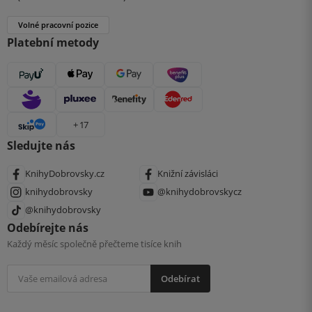
Volné pracovní pozice
Platební metody
+ 17
Sledujte nás
KnihyDobrovsky.cz
Knižní závisláci
knihydobrovsky
@knihydobrovskycz
@knihydobrovsky
Odebírejte nás
Každý měsíc společně přečteme tisíce knih
Odebírat