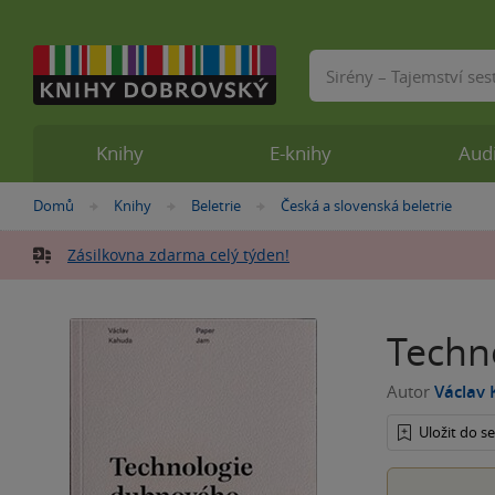
Vyhledávání
Knihy
E-knihy
Aud
Nacházíte
Domů
Knihy
Beletrie
Česká a slovenská beletrie
»
»
»
se
zde:
Zásilkovna zdarma celý týden!
Techn
Autor
Václav
Uložit do 