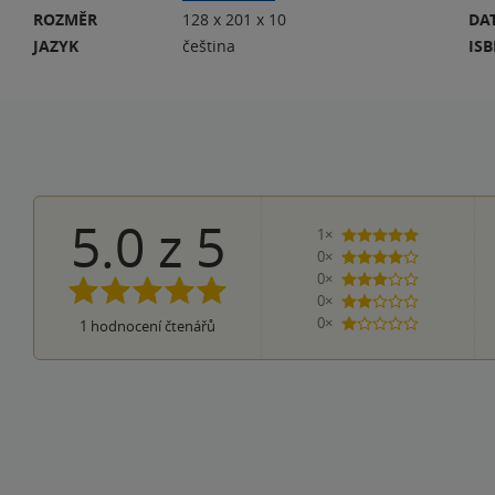
ROZMĚR
128 x 201 x 10
DA
JAZYK
čeština
IS
5.0
z
5
1×
5 hvězdiček
0×
4 hvězdičky
0×
3 hvězdičky
0×
2 hvězdičky
0×
1
hodnocení čtenářů
1 hvezdička