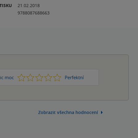
TISKU
21.02.2018
9788087688663
1
2
3
4
5
ic moc
Perfektní
Zobrazit všechna hodnocení