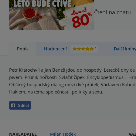
Čtení na chatu i
1
Popis
Hodnocení
Další knih
Petr Kratochvíl a Jan Beneš jdou do hospody. Letecké dny du
pivem. Průnik hořkosti. Svlažit čípek. Encyklopedismus… Hr
Obšírný hospodský dialog mezi dvě přáteli, Václavem Kahu
Haklem, na téma společnosti, politiky a sexu.
Sdílet
NAKLADATEL
Milan Hodek
VA