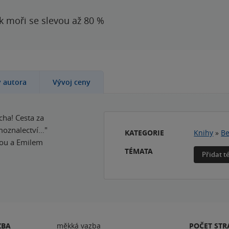
 k moři se slevou až 80 %
y autora
Vývoj ceny
cha! Cesta za
moznalectví…"
KATEGORIE
Knihy
»
Be
dou a Emilem
TÉMATA
Přidat 
ZBA
měkká vazba
POČET ST