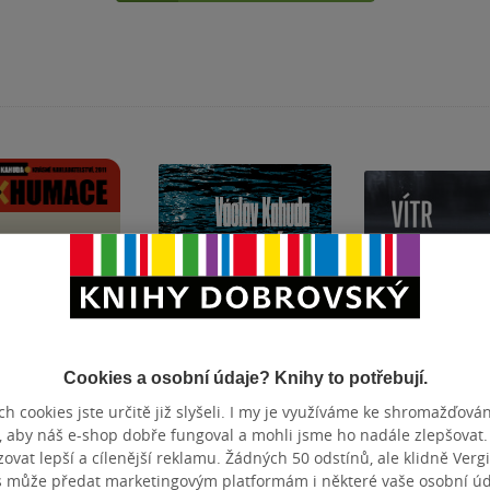
Cookies a osobní údaje? Knihy to potřebují.
Poškozené
h cookies jste určitě již slyšeli. I my je využíváme ke shromažďován
, aby náš e-shop dobře fungoval a mohli jsme ho nadále zlepšovat
mace
Prám
Vítr, tma,
vat lepší a cílenější reklamu. Žádných 50 odstínů, ale klidně Vergil
přítomnost
s může předat marketingovým platformám i některé vaše osobní úda
(poškozená)