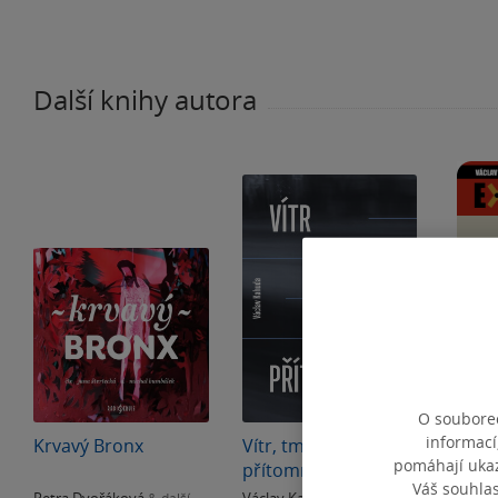
Další knihy autora
O souborec
informací
Krvavý Bronx
Vítr, tma a
Exhu
pomáhají ukazo
přítomnost
Váš souhla