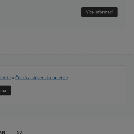
Více informací
letrie
»
Česká a slovenská beletrie
téma
RAN
90