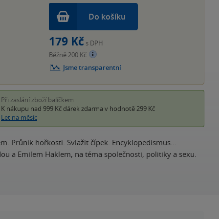
Do košíku
179 Kč
s DPH
Běžně 200 Kč
Jsme transparentní
Při zaslání zboží balíčkem
K nákupu nad 999 Kč
dárek zdarma
v hodnotě 299 Kč
Let na měsíc
em. Průnik hořkosti. Svlažit čípek. Encyklopedismus…
u a Emilem Haklem, na téma společnosti, politiky a sexu.