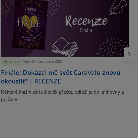
„
p
H
e
Násled
Recenze
Pátek 31. července 2026
Finále: Dokázal mě svět Caravalu znovu
okouzlit? | RECENZE
Některé knižní série člověk přečte, odloží je do knihovny a
po čase...