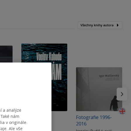
Všechny knihy autora
Následu
í a analýze
. Také nám
Prám
Fotografie 1996-
ia v originále.
2016
je. Ale vše