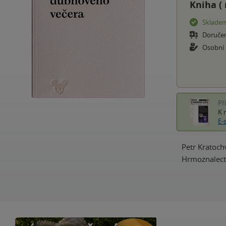
Kniha (
Sklade
Doruče
Osobní
Př
K 
E-
Petr Kratoch
Hrmoznalectv