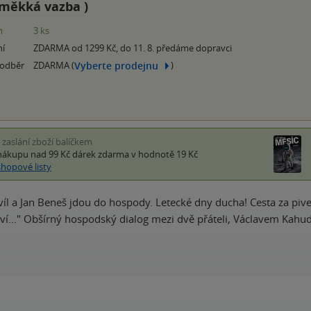
měkká vazba
)
m
3 ks
ní
ZDARMA od 1299 Kč, do 11. 8. předáme dopravci
Vyberte prodejnu
 odběr
ZDARMA (
)
i zaslání zboží balíčkem
nákupu nad 99 Kč
dárek zdarma
v hodnotě 19 Kč
shopové listy
víl a Jan Beneš jdou do hospody. Letecké dny ducha! Cesta za piv
í…" Obšírný hospodský dialog mezi dvě přáteli, Václavem Kahudo