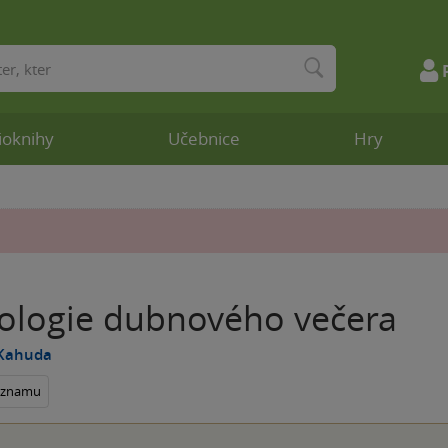
ioknihy
Učebnice
Hry
ologie dubnového večera
 Kahuda
seznamu