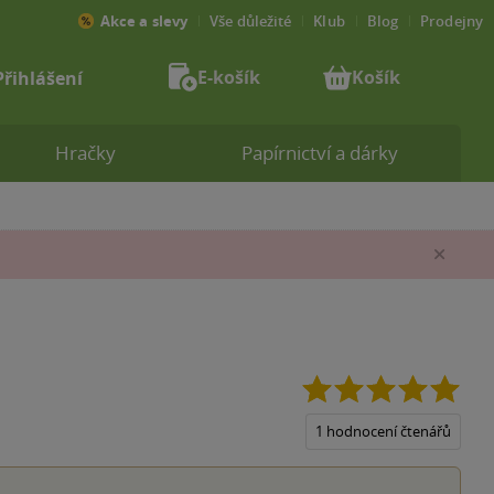
Akce a slevy
Vše důležité
Klub
Blog
Prodejny
E-košík
Košík
Přihlášení
Hračky
Papírnictví a dárky
Zav
5.0
z
5
1 hodnocení čtenářů
hvěz