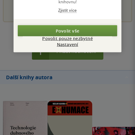
knihovnu!
1
2
3
4
5
Zjistit více
Povolit vše
Zobrazit všechna hodnocení
Povolit pouze nezbytné
Nastavení
Přidat hodnocení
Další knihy autora