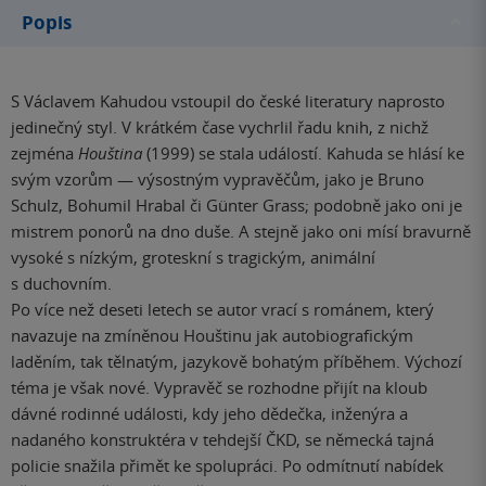
Popis
S Václavem Kahudou vstoupil do české literatury naprosto
jedinečný styl. V krátkém čase vychrlil řadu knih, z nichž
zejména
Houština
(1999) se stala událostí. Kahuda se hlásí ke
svým vzorům — výsostným vypravěčům, jako je Bruno
Schulz, Bohumil Hrabal či Günter Grass; podobně jako oni je
mistrem ponorů na dno duše. A stejně jako oni mísí bravurně
vysoké s nízkým, groteskní s tragickým, animální
s duchovním.
Po více než deseti letech se autor vrací s románem, který
navazuje na zmíněnou Houštinu jak autobiografickým
laděním, tak tělnatým, jazykově bohatým příběhem. Výchozí
téma je však nové. Vypravěč se rozhodne přijít na kloub
dávné rodinné události, kdy jeho dědečka, inženýra a
nadaného konstruktéra v tehdejší ČKD, se německá tajná
policie snažila přimět ke spolupráci. Po odmítnutí nabídek