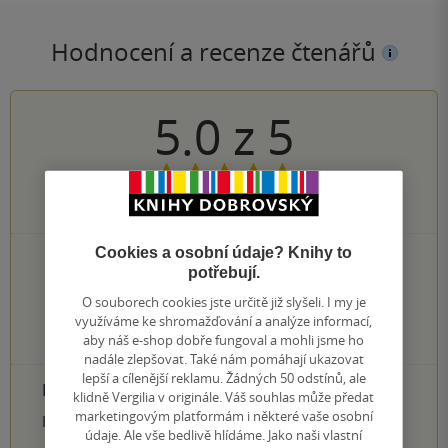
Hodnocení a recenze čtenářů
5.0
z
5
2
hodnocení čtenářů
Cookies a osobní údaje? Knihy to
2×
5 hvězdiček
potřebují.
0×
4 hvězdičky
0×
O souborech cookies jste určitě již slyšeli. I my je
3 hvězdičky
využíváme ke shromažďování a analýze informací,
0×
2 hvězdičky
aby náš e-shop dobře fungoval a mohli jsme ho
0×
1 hvezdička
nadále zlepšovat. Také nám pomáhají ukazovat
lepší a cílenější reklamu. Žádných 50 odstínů, ale
PŘIDEJTE SVÉ HODNOCENÍ PRODUKTU
klidně Vergilia v originále. Váš souhlas může předat
marketingovým platformám i některé vaše osobní
Hodnocení našich knihkupců: 0.0 z 5
údaje. Ale vše bedlivě hlídáme. Jako naši vlastní