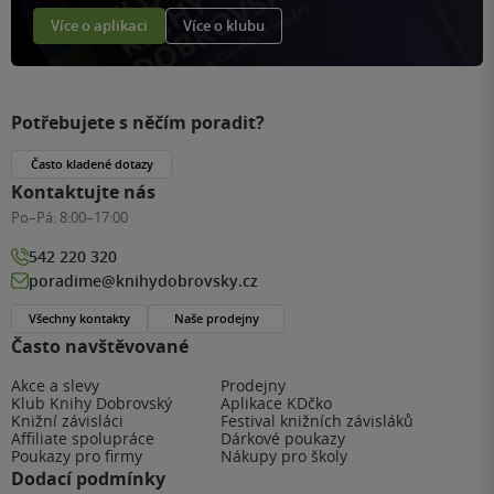
Více o aplikaci
Více o klubu
Potřebujete s něčím poradit?
Často kladené dotazy
Kontaktujte nás
Po–Pá:
8:00–17:00
542 220 320
poradime@knihydobrovsky.cz
Všechny kontakty
Naše prodejny
Často navštěvované
Akce a slevy
Prodejny
Klub Knihy Dobrovský
Aplikace KDčko
Knižní závisláci
Festival knižních závisláků
Affiliate spolupráce
Dárkové poukazy
Poukazy pro firmy
Nákupy pro školy
Dodací podmínky