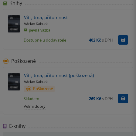
Knihy
Vítr, tma, přítomnost
Václav Kahuda
pevná vazba
Do k
Dostupné u dodavatele
402 Kč
s DPH
Poškozené
Vítr, tma, přítomnost (poškozená)
Václav Kahuda
Poškozené
Do k
Skladem
269 Kč
s DPH
Velmi dobrý
E-knihy