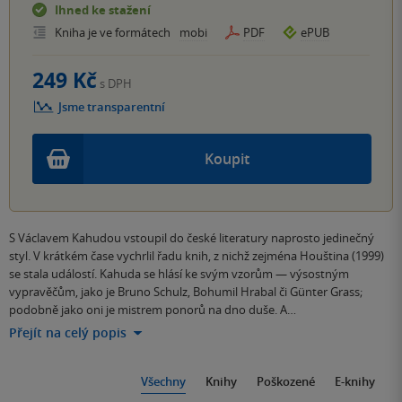
Ihned ke stažení
Kniha je ve formátech
mobi
PDF
ePUB
249 Kč
s DPH
Jsme transparentní
Koupit
S Václavem Kahudou vstoupil do české literatury naprosto jedinečný
styl. V krátkém čase vychrlil řadu knih, z nichž zejména Houština (1999)
se stala událostí. Kahuda se hlásí ke svým vzorům — výsostným
vypravěčům, jako je Bruno Schulz, Bohumil Hrabal či Günter Grass;
podobně jako oni je mistrem ponorů na dno duše. A…
Přejít na celý popis
Všechny
Knihy
Poškozené
E-knihy