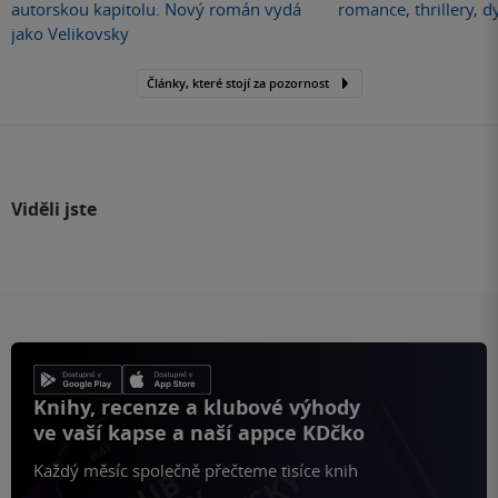
autorskou kapitolu. Nový román vydá
romance, thrillery, d
jako Velikovsky
Články, které stojí za pozornost
Viděli jste
Knihy, recenze a klubové výhody
ve vaší kapse a naší appce KDčko
Každý měsíc společně přečteme tisíce knih