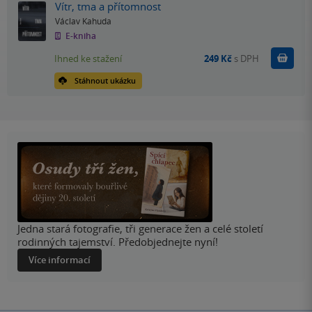
Vítr, tma a přítomnost
Václav Kahuda
E-kniha
Koupit
Ihned ke stažení
249 Kč
s DPH
Stáhnout ukázku
Jedna stará fotografie, tři generace žen a celé století
rodinných tajemství. Předobjednejte nyní!
Více informací