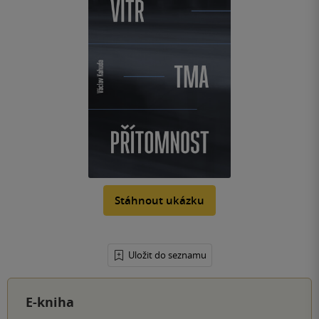
Stáhnout ukázku
Uložit do seznamu
E-kniha