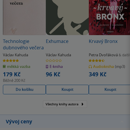
Technologie
Exhumace
Krvavý Bronx
dubnového večera
Václav Kahuda
Václav Kahuda
Petra Dvořáková
& další
5.0
0.0
4.4
z
z
z
měkká vazba
E-kniha
Audiokniha
(mp3)
5
5
5
hvězdiček
hvězdiček
hvězdiček
179 Kč
96 Kč
349 Kč
Běžně
200 Kč
Do košíku
Koupit
Koupit
Všechny knihy autora
Vývoj ceny