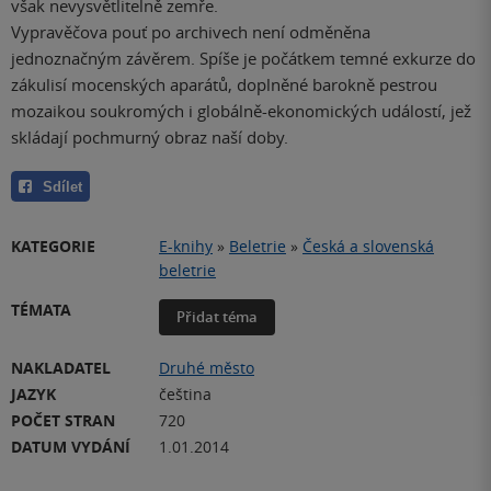
však nevysvětlitelně zemře.
Vypravěčova pouť po archivech není odměněna
jednoznačným závěrem. Spíše je počátkem temné exkurze do
zákulisí mocenských aparátů, doplněné barokně pestrou
mozaikou soukromých i globálně-ekonomických událostí, jež
skládají pochmurný obraz naší doby.
Sdílet
KATEGORIE
E-knihy
»
Beletrie
»
Česká a slovenská
beletrie
TÉMATA
Přidat téma
NAKLADATEL
Druhé město
JAZYK
čeština
POČET STRAN
720
DATUM VYDÁNÍ
1.01.2014