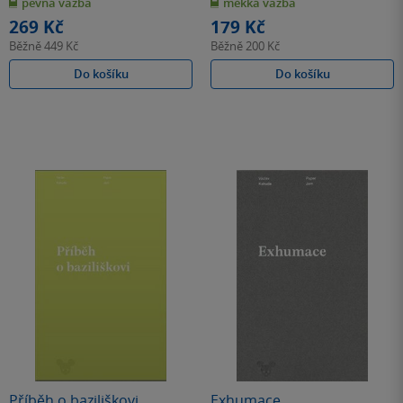
pevná vazba
měkká vazba
5
5
hvězdiček
hvězdiček
269 Kč
179 Kč
Běžně
449 Kč
Běžně
200 Kč
Do košíku
Do košíku
Příběh o baziliškovi
Exhumace