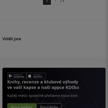
1
/ 1
Přejít
na
stránku
Viděli jste
Knihy, recenze a klubové výhody
ve vaší kapse a naší appce KDčko
Každý měsíc společně přečteme tisíce knih
Více o aplikaci
Více o klubu