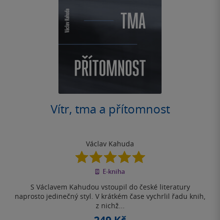
Vítr, tma a přítomnost
Václav Kahuda
5.0
z
E-kniha
5
hvězdiček
S Václavem Kahudou vstoupil do české literatury
naprosto jedinečný styl. V krátkém čase vychrlil řadu knih,
z nichž...