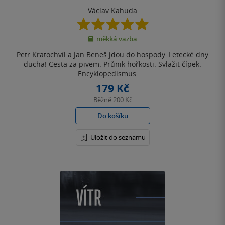
Václav Kahuda
5.0
z
měkká vazba
5
hvězdiček
Petr Kratochvíl a Jan Beneš jdou do hospody. Letecké dny
ducha! Cesta za pivem. Průnik hořkosti. Svlažit čípek.
Encyklopedismus…...
179 Kč
Běžně
200 Kč
Do košíku
Uložit do seznamu