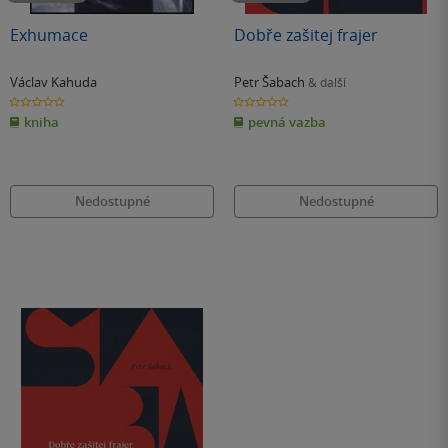
Exhumace
Dobře zašitej frajer
Václav Kahuda
Petr Šabach
& další
0.0
0.0
z
z
kniha
pevná vazba
5
5
hvězdiček
hvězdiček
Nedostupné
Nedostupné