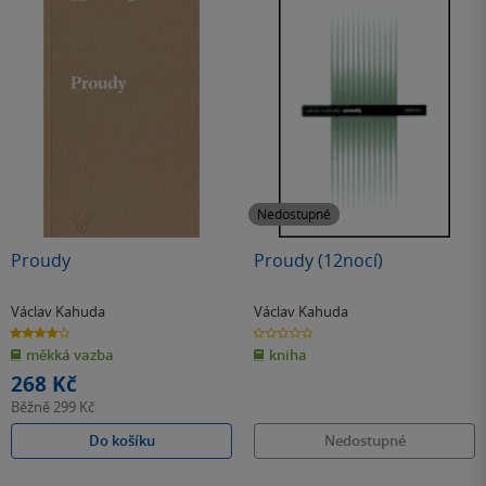
Nedostupné
Proudy
Proudy (12nocí)
Václav Kahuda
Václav Kahuda
4.0
0.0
z
z
měkká vazba
kniha
5
5
hvězdiček
hvězdiček
268 Kč
Běžně
299 Kč
Do košíku
Nedostupné