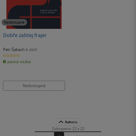
Nedostupné
Dobře zašitej frajer
Petr Šabach
& další
0.0
z
pevná vazba
5
hvězdiček
Nedostupné
Nahoru
Zobrazeno 22 z 22