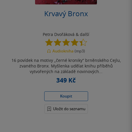
Krvavý Bronx
Petra Dvořáková
& další
4.4
z
Audiokniha
(mp3)
5
hvězdiček
16 povídek na motivy „černé kroniky“ brněnského Cejlu,
zvaného Bronx. Myšlenka udělat knihu příběhů
vytvořených na základě novinových...
349 Kč
Koupit
Uložit do seznamu