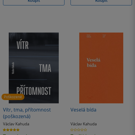
Koupit
Koupit
Poškozené
Vítr, tma, přítomnost
Veselá bída
(poškozená)
Václav Kahuda
Václav Kahuda
5.0
0.0
z
z