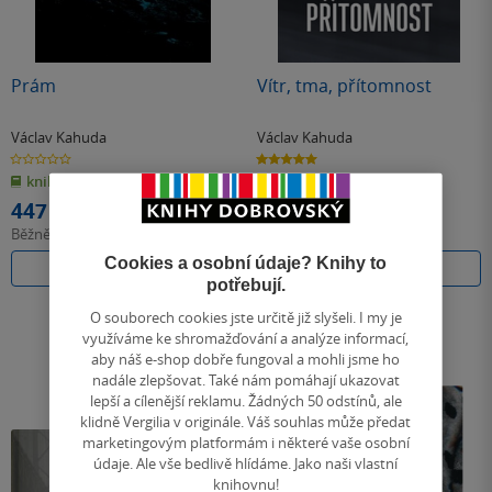
Prám
Vítr, tma, přítomnost
Václav Kahuda
Václav Kahuda
0.0
5.0
z
z
kniha
pevná vazba
5
5
hvězdiček
hvězdiček
447 Kč
402 Kč
Běžně
499 Kč
Běžně
449 Kč
Cookies a osobní údaje? Knihy to
Do košíku
Do košíku
potřebují.
O souborech cookies jste určitě již slyšeli. I my je
využíváme ke shromažďování a analýze informací,
aby náš e-shop dobře fungoval a mohli jsme ho
nadále zlepšovat. Také nám pomáhají ukazovat
lepší a cílenější reklamu. Žádných 50 odstínů, ale
klidně Vergilia v originále. Váš souhlas může předat
marketingovým platformám i některé vaše osobní
údaje. Ale vše bedlivě hlídáme. Jako naši vlastní
knihovnu!