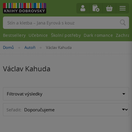
Vyhledávání
Bestsellery
Učebnice
Školní potřeby
Dark romance
Zachra
Nacházíte
Domů
Autoři
Václav Kahuda
»
»
se
zde:
Václav Kahuda
Filtrovat výsledky
Seřadit: