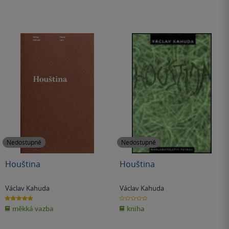
Nedostupné
Nedostupné
Houština
Houština
Václav Kahuda
Václav Kahuda
5.0
0.0
z
z
měkká vazba
kniha
5
5
hvězdiček
hvězdiček