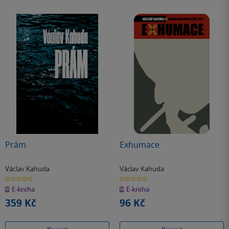
Prám
Exhumace
Václav Kahuda
Václav Kahuda
0.0
0.0
z
z
E-kniha
E-kniha
5
5
hvězdiček
hvězdiček
359 Kč
96 Kč