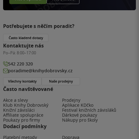
Potřebujete s něčím poradit?
Často kladené dotazy
Kontaktujte nás
Po–Pá:
8:00–17:00
542 220 320
poradime@knihydobrovsky.cz
Všechny kontakty
Naše prodejny
Často navštěvované
Akce a slevy
Prodejny
Klub Knihy Dobrovský
Aplikace KDčko
Knižní závisláci
Festival knižních závisláků
Affiliate spolupráce
Dárkové poukazy
Poukazy pro firmy
Nákupy pro školy
Dodací podmínky
Platební metody
Doprava