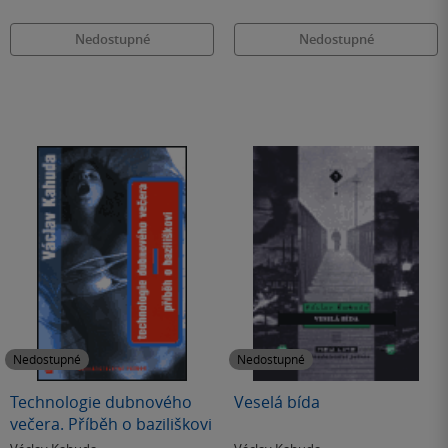
Nedostupné
Nedostupné
Nedostupné
Nedostupné
Technologie dubnového
Veselá bída
večera. Příběh o baziliškovi