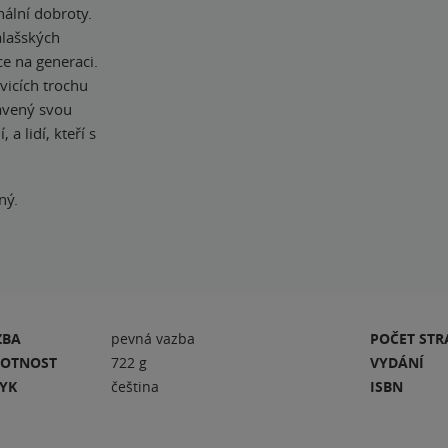
nální dobroty.
alašských
e na generaci.
vicích trochu
lavený svou
a lidí, kteří s
ný.
ZBA
pevná vazba
POČET ST
OTNOST
722 g
VYDÁNÍ
ZYK
čeština
ISBN