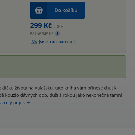
Do košíku
299 Kč
s DPH
Běžně 349 Kč
Jsme transparentní
okličku života na Valašsku, tato kniha vám přinese chuť k
 sobě kouzlo dávných dob, duši širokou jako nekonečné tamní
na celý popis