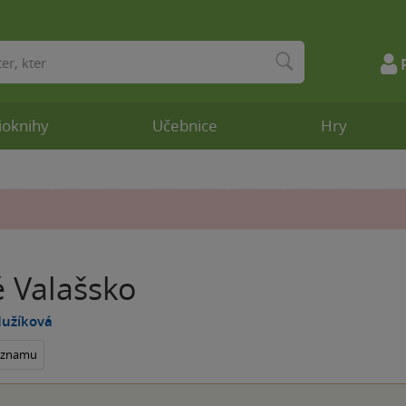
ioknihy
Učebnice
Hry
é Valašsko
Mužíková
seznamu