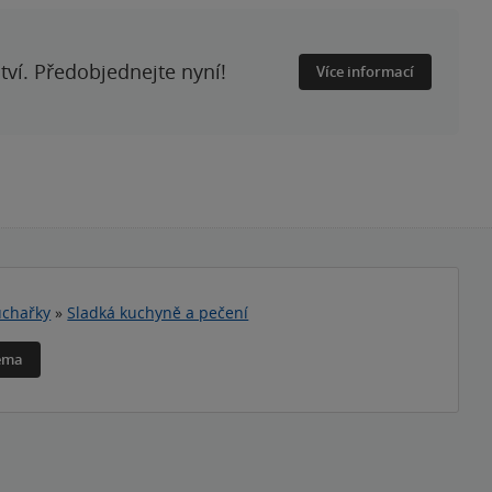
ství. Předobjednejte nyní!
Více informací
chařky
»
Sladká kuchyně a pečení
téma