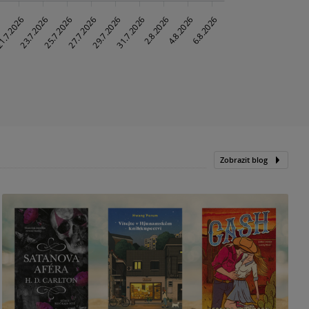
Zobrazit blog
N
p