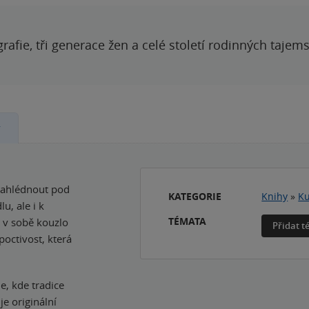
grafie, tři generace žen a celé století rodinných tajem
y
 nahlédnout pod
KATEGORIE
Knihy
»
Ku
u, ale i k
TÉMATA
 v sobě kouzlo
Přidat 
octivost, která
e, kde tradice
e originální