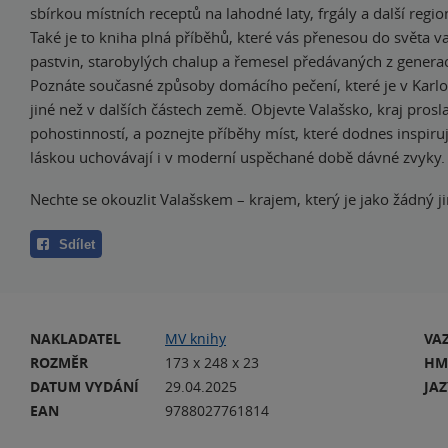
sbírkou místních receptů na lahodné laty, frgály a další regio
Také je to kniha plná příběhů, které vás přenesou do světa v
pastvin, starobylých chalup a řemesel předávaných z generac
Poznáte současné způsoby domácího pečení, které je v Karlo
jiné než v dalších částech země. Objevte Valašsko, kraj pros
pohostinností, a poznejte příběhy míst, které dodnes inspirují, 
láskou uchovávají i v moderní uspěchané době dávné zvyky.
Nechte se okouzlit Valašskem – krajem, který je jako žádný ji
Sdílet
NAKLADATEL
MV knihy
VA
ROZMĚR
173 x 248 x 23
HM
DATUM VYDÁNÍ
29.04.2025
JA
EAN
9788027761814