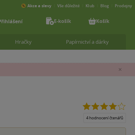
Akce a slevy
Vše důležité
Klub
Blog
Prodejny
E-košík
Košík
Přihlášení
Hračky
Papírnictví a dárky
Zav
4.0
z
5
4 hodnocení čtenářů
hvěz