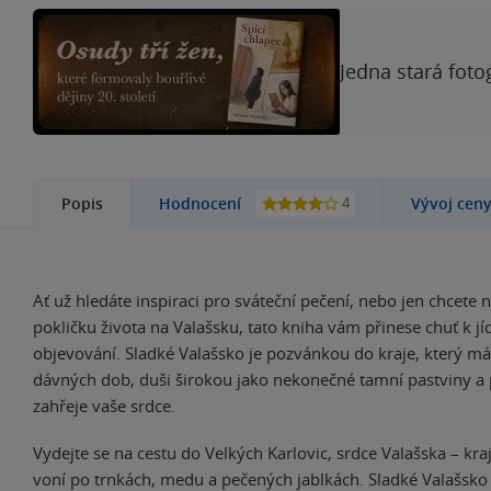
Jedna stará foto
4
Popis
Hodnocení
Vývoj cen
Ať už hledáte inspiraci pro sváteční pečení, nebo jen chcete
pokličku života na Valašsku, tato kniha vám přinese chuť k jídl
objevování. Sladké Valašsko je pozvánkou do kraje, který má
dávných dob, duši širokou jako nekonečné tamní pastviny a p
zahřeje vaše srdce.
Vydejte se na cestu do Velkých Karlovic, srdce Valašska – kraj
voní po trnkách, medu a pečených jablkách. Sladké Valašsko j