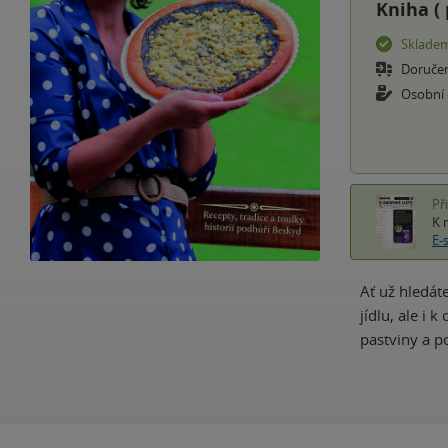
Kniha (
Sklade
Doruče
Osobní
Př
K 
E-
Ať už hledát
jídlu, ale i
pastviny a p