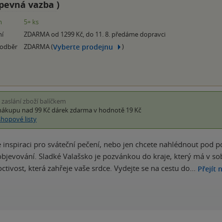
pevná vazba
)
m
5+ ks
ní
ZDARMA od 1299 Kč, do 11. 8. předáme dopravci
Vyberte prodejnu
 odběr
ZDARMA (
)
i zaslání zboží balíčkem
nákupu nad 99 Kč
dárek zdarma
v hodnotě 19 Kč
shopové listy
e inspiraci pro sváteční pečení, nebo jen chcete nahlédnout pod p
 k objevování. Sladké Valašsko je pozvánkou do kraje, který má v
octivost, která zahřeje vaše srdce. Vydejte se na cestu do…
Přejít 