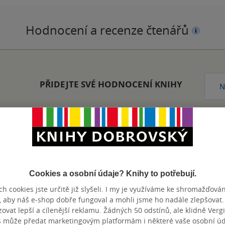
Hodnocení a recenze čtenářů
PŘIDEJTE SVÉ HODNOCENÍ KNIHY
N
pila. Recepty jsou srozumitelně napsané, mají šmrnc a jsou ověřen
gál. Líbilo se mi také propojení s valašskou tradicí a textové bon
Cookies a osobní údaje? Knihy to potřebují.
okou rodinu a díky téhle knížce mám nové nápady, které doma op
pečení.
h cookies jste určitě již slyšeli. I my je využíváme ke shromažďován
, aby náš e-shop dobře fungoval a mohli jsme ho nadále zlepšovat
nze?
Ano
8
vat lepší a cílenější reklamu. Žádných 50 odstínů, ale klidně Vergil
s může předat marketingovým platformám i některé vaše osobní úda