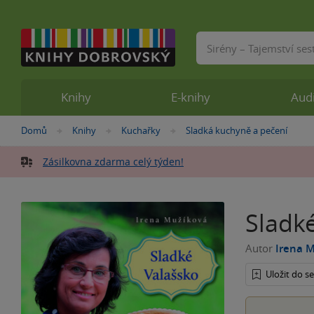
Vyhledávání
Knihy
E-knihy
Aud
Nacházíte
Domů
Knihy
Kuchařky
Sladká kuchyně a pečení
»
»
»
se
zde:
Zásilkovna zdarma celý týden!
Sladk
Autor
Irena 
Uložit do 