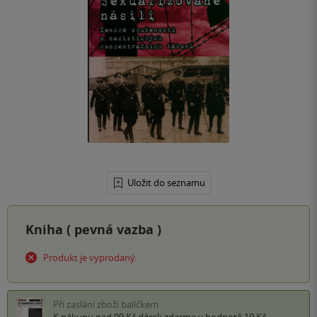
Uložit do seznamu
Kniha (
pevná vazba
)
Produkt je vyprodaný.
Při zaslání zboží balíčkem
K nákupu nad 99 Kč
dárek zdarma
v hodnotě 19 Kč