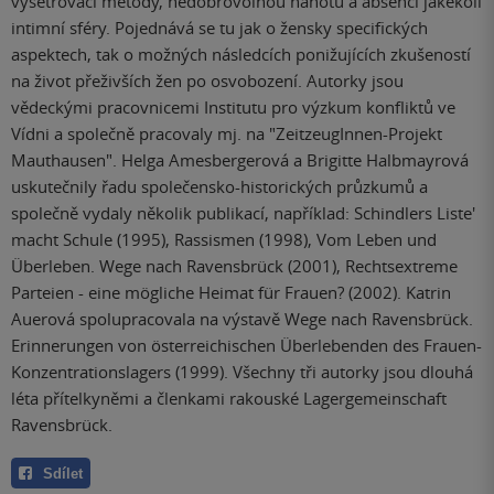
vyšetřovací metody, nedobrovolnou nahotu a absenci jakékoli
intimní sféry. Pojednává se tu jak o žensky specifických
aspektech, tak o možných následcích ponižujících zkušeností
na život přeživších žen po osvobození. Autorky jsou
vědeckými pracovnicemi Institutu pro výzkum konfliktů ve
Vídni a společně pracovaly mj. na "ZeitzeugInnen-Projekt
Mauthausen". Helga Amesbergerová a Brigitte Halbmayrová
uskutečnily řadu společensko-historických průzkumů a
společně vydaly několik publikací, například: Schindlers Liste'
macht Schule (1995), Rassismen (1998), Vom Leben und
Überleben. Wege nach Ravensbrück (2001), Rechtsextreme
Parteien - eine mögliche Heimat für Frauen? (2002). Katrin
Auerová spolupracovala na výstavě Wege nach Ravensbrück.
Erinnerungen von österreichischen Überlebenden des Frauen-
Konzentrationslagers (1999). Všechny tři autorky jsou dlouhá
léta přítelkyněmi a členkami rakouské Lagergemeinschaft
Ravensbrück.
Sdílet