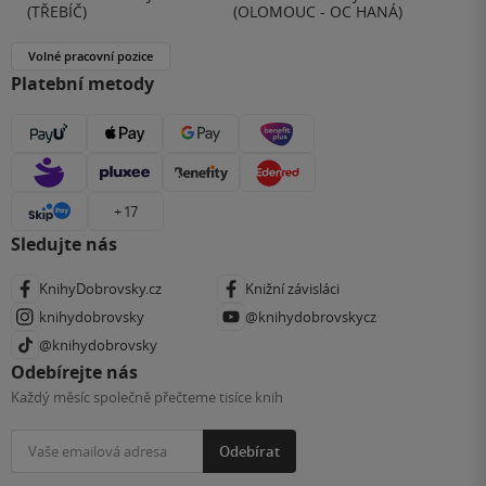
(TŘEBÍČ)
(OLOMOUC - OC HANÁ)
Volné pracovní pozice
Platební metody
+ 17
Sledujte nás
KnihyDobrovsky.cz
Knižní závisláci
knihydobrovsky
@knihydobrovskycz
@knihydobrovsky
Odebírejte nás
Každý měsíc společně přečteme tisíce knih
Odebírat