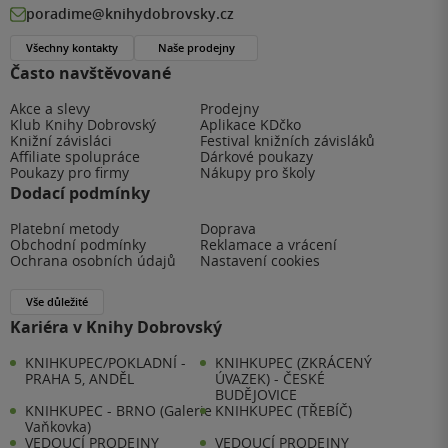
poradime@knihydobrovsky.cz
Všechny kontakty
Naše prodejny
Často navštěvované
Akce a slevy
Prodejny
Klub Knihy Dobrovský
Aplikace KDčko
Knižní závisláci
Festival knižních závisláků
Affiliate spolupráce
Dárkové poukazy
Poukazy pro firmy
Nákupy pro školy
Dodací podmínky
Platební metody
Doprava
Obchodní podmínky
Reklamace a vrácení
Ochrana osobních údajů
Nastavení cookies
Vše důležité
Kariéra v Knihy Dobrovský
KNIHKUPEC/POKLADNÍ -
KNIHKUPEC (ZKRÁCENÝ
PRAHA 5, ANDĚL
ÚVAZEK) - ČESKÉ
BUDĚJOVICE
KNIHKUPEC - BRNO (Galerie
KNIHKUPEC (TŘEBÍČ)
Vaňkovka)
VEDOUCÍ PRODEJNY
VEDOUCÍ PRODEJNY