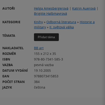
AUTOŘI
Helga Amesbergerová
|
Katrin Auerová
|
Brigitte Halbmayrová
KATEGORIE
Knihy
»
Odborná literatura
»
Historie a
military
»
II. světová válka
TÉMATA
Přidat téma
NAKLADATEL
BB art
ROZMĚR
155 x 212 x 35
ISBN
978-80-7341-585-3
VAZBA
pevná vazba
DATUM VYDÁNÍ
19.10.2005
EAN
9788073415853
POČET STRAN
384
JAZYK
čeština