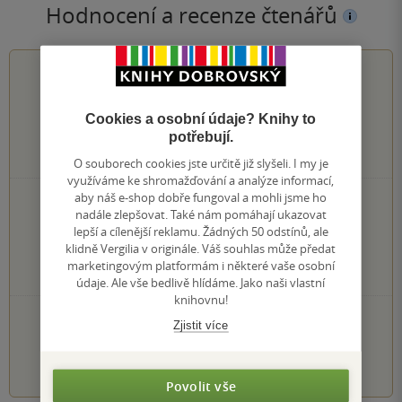
Hodnocení a recenze čtenářů
0.0
z
5
Cookies a osobní údaje? Knihy to
potřebují.
0
hodnocení čtenářů
O souborech cookies jste určitě již slyšeli. I my je
využíváme ke shromažďování a analýze informací,
aby náš e-shop dobře fungoval a mohli jsme ho
0×
5 hvězdiček
nadále zlepšovat. Také nám pomáhají ukazovat
0×
4 hvězdičky
lepší a cílenější reklamu. Žádných 50 odstínů, ale
0×
3 hvězdičky
klidně Vergilia v originále. Váš souhlas může předat
0×
2 hvězdičky
marketingovým platformám i některé vaše osobní
0×
1 hvezdička
údaje. Ale vše bedlivě hlídáme. Jako naši vlastní
knihovnu!
PŘIDEJTE SVÉ HODNOCENÍ KNIHY
Zjistit více
1
2
3
4
5
Povolit vše