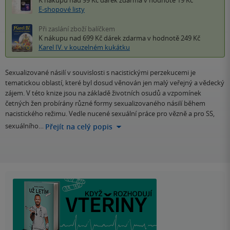
E-shopové listy
Při zaslání zboží balíčkem
K nákupu nad 699 Kč
dárek zdarma
v hodnotě 249 Kč
Karel IV. v kouzelném kukátku
Sexualizované násilí v souvislosti s nacistickými perzekucemi je
tematickou oblastí, které byl dosud věnován jen malý veřejný a vědecký
zájem. V této knize jsou na základě životních osudů a vzpomínek
četných žen probírány různé formy sexualizovaného násilí během
nacistického režimu. Vedle nucené sexuální práce pro vězně a pro SS,
sexuálního…
Přejít na celý popis