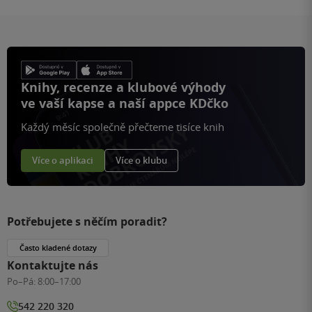
Knihy, recenze a klubové výhody
ve vaší kapse a naší appce KDčko
Každý měsíc společně přečteme tisíce knih
Více o aplikaci
Více o klubu
Potřebujete s něčím poradit?
Často kladené dotazy
Kontaktujte nás
Po–Pá:
8:00–17:00
542 220 320