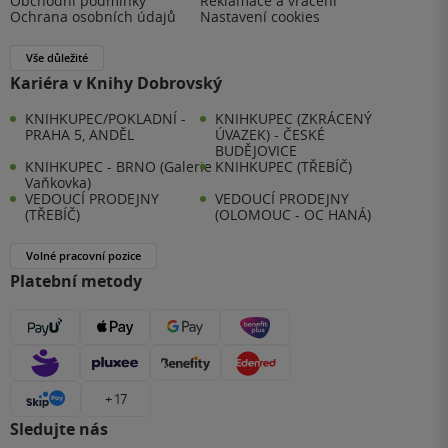
Obchodní podmínky
Reklamace a vrácení
Ochrana osobních údajů
Nastavení cookies
Vše důležité
Kariéra v Knihy Dobrovský
KNIHKUPEC/POKLADNÍ -
KNIHKUPEC (ZKRÁCENÝ
PRAHA 5, ANDĚL
ÚVAZEK) - ČESKÉ
BUDĚJOVICE
KNIHKUPEC - BRNO (Galerie
KNIHKUPEC (TŘEBÍČ)
Vaňkovka)
VEDOUCÍ PRODEJNY
VEDOUCÍ PRODEJNY
(TŘEBÍČ)
(OLOMOUC - OC HANÁ)
Volné pracovní pozice
Platební metody
+ 17
Sledujte nás