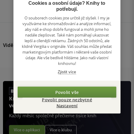
Přejít
Cookies a osobní údaje? Knihy to
na
potřebují.
stránku
O souborech cookies jste určitě již slyšeli. I my je
využíváme ke shromažďování a analýze informací,
aby náš e-shop dobře fungoval a mohli jsme ho
nadále zlepšovat. Také nám pomáhají ukazovat
lepší a cílenější reklamu. Žádných 50 odstínů, ale
Viděli jste
klidně Vergilia v originále. Váš souhlas může předat
marketingovým platformám i některé vaše osobní
údaje. Ale vše bedlivě hlídáme. Jako naši vlastní
knihovnu!
Zjistit více
Povolit vše
Knihy, recenze a klubové výhody
Povolit pouze nezbytné
ve vaší kapse a naší appce KDčko
Nastavení
Každý měsíc společně přečteme tisíce knih
Více o aplikaci
Více o klubu