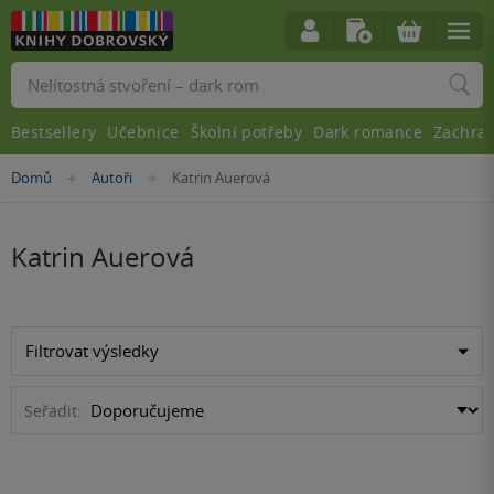
Vyhledávání
Bestsellery
Učebnice
Školní potřeby
Dark romance
Zachra
Nacházíte
Domů
Autoři
Katrin Auerová
»
»
se
zde:
Katrin Auerová
Filtrovat výsledky
Seřadit: