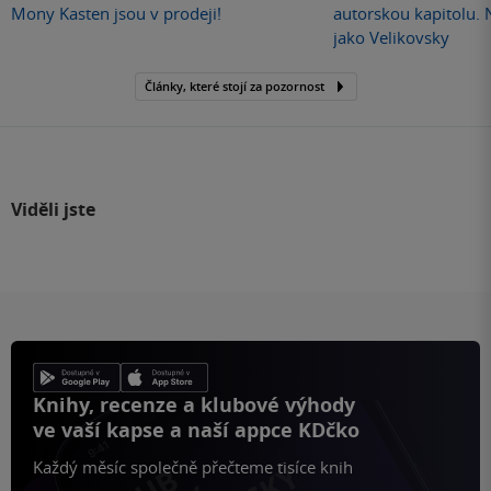
Mony Kasten jsou v prodeji!
autorskou kapitolu.
jako Velikovsky
Články, které stojí za pozornost
Viděli jste
Knihy, recenze a klubové výhody
ve vaší kapse a naší appce KDčko
Každý měsíc společně přečteme tisíce knih