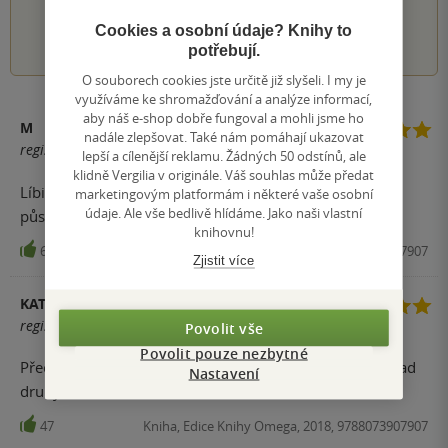
1
2
3
4
5
Cookies a osobní údaje? Knihy to
potřebují.
O souborech cookies jste určitě již slyšeli. I my je
využíváme ke shromažďování a analýze informací,
aby náš e-shop dobře fungoval a mohli jsme ho
M
nadále zlepšovat. Také nám pomáhají ukazovat
registrovaný uživatel
lepší a cílenější reklamu. Žádných 50 odstínů, ale
klidně Vergilia v originále. Váš souhlas může předat
Líbila :-) Hlavně pak pasáže s italskou mafií a jejím
marketingovým platformám i některé vaše osobní
údaje. Ale vše bedlivě hlídáme. Jako naši vlastní
působení ve Státech :-)
knihovnu!
65
Kniha, Edice Knihy Omega, 2018, 9788073907907
Zjistit více
KATHIA
registrovaný uživatel
Povolit vše
Povolit pouze nezbytné
Přečteno během 4 dni...neslo ji dát z ruky...sháním případ
Nastavení
druhy
47
Kniha, Edice Knihy Omega, 2018, 9788073907907