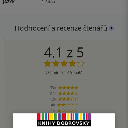
JAZYK
čeština
Hodnocení a recenze čtenářů
4.1
z
5
78
hodnocení čtenářů
33×
5 hvězdiček
27×
4 hvězdičky
13×
3 hvězdičky
4×
2 hvězdičky
1×
1 hvezdička
PŘIDEJTE SVÉ HODNOCENÍ KNIHY