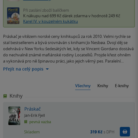
Při zaslání zboží balíčkem
K nákupu nad 699 Kč
dárek zdarma
v hodnotě 249 Kč
Karel IV. v kouzelném kukátku
Práskač je vítězem norské ceny knihkupců za rok 2010. Velmi rychle se
stal bestsellerem a bývá srovnáván s knihami Jo Nesbøa. Dvojí děj se
odehrává v New Yorku šedesátých let, kdy se Vincent Giordano dostává
do nechvalně známé mafiánské rodiny Locatelliů. Projde křest ohněm
a vykonává pro ně špinavou práci, jako jejich věrný pes. Paralelní…
Přejít na celý popis
Všechny
Knihy
E-knihy
Knihy
Práskač
Jan-Erik Fjell
pevná vazba
Do k
Skladem
319 Kč
s DPH