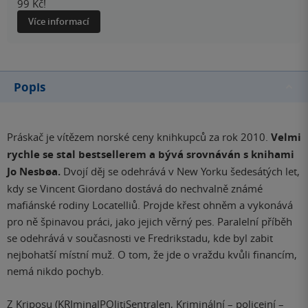
99 Kč!
Více informací
Popis
Práskač je vítězem norské ceny knihkupců za rok 2010.
Velmi
rychle se stal bestsellerem a bývá srovnáván s knihami
Jo Nesbøa.
Dvojí děj se odehrává v New Yorku šedesátých let,
kdy se Vincent Giordano dostává do nechvalně známé
mafiánské rodiny Locatelliů. Projde křest ohněm a vykonává
pro ně špinavou práci, jako jejich věrný pes. Paralelní příběh
se odehrává v současnosti ve Fredrikstadu, kde byl zabit
nejbohatší místní muž. O tom, že jde o vraždu kvůli financím,
nemá nikdo pochyb.
Z Kriposu (KRIminalPOlitiSentralen, Kriminální – policejní –