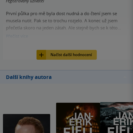
registrovaný uživatel
První půlka pro mě byla dost nudná a do čtení jsem se
musela nutit. Pak se to trochu rozjelo. A konec už jsem
přečetla skoro na jeden zátah. Ale stejně bych se k této
knize už víc nevracela.
Přečíst
více
15
Kniha, Edice Knihy Omega, 2018, 9788073907907
Načíst další hodnocení
Další knihy autora