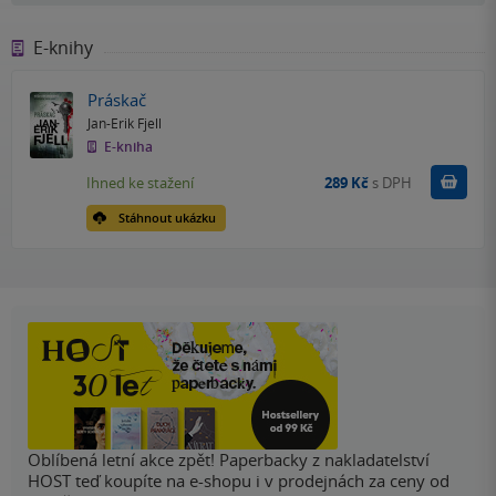
E-knihy
Práskač
Jan-Erik Fjell
E-kniha
Koupit
Ihned ke stažení
289 Kč
s DPH
Stáhnout ukázku
Oblíbená letní akce zpět! Paperbacky z nakladatelství
HOST teď koupíte na e-shopu i v prodejnách za ceny od