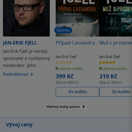
Novinka
JAN-ERIK FJELL
Případ Cassandra
Muž s prsten
Jan-Erik Fjell je norský
Jan-Erik Fjell
Jan-Erik Fjell
spisovatel a rozhlasový
0.0
5.0
moderátor. Jeho
z
z
pevná vazba
pevná vazba
5
5
hvězdiček
hvězdiček
detektivní prvotina
Podrobnosti
399 Kč
319 Kč
Práskač sklízí velký
Běžně
499 Kč
Běžně
399 Kč
úspěch. Díky ní se stal
Do košíku
Do košíku
nejmladším držitelem
Ceny knihkupců za rok
Všechny knihy autora
2010.
Vývoj ceny