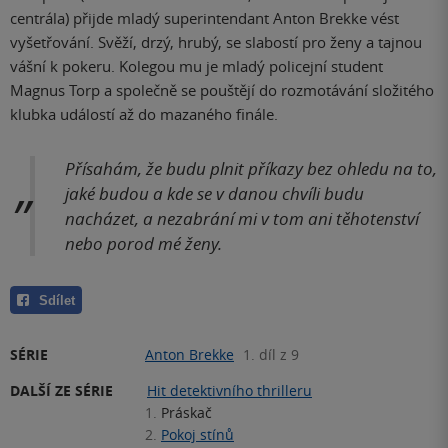
centrála) přijde mladý superintendant Anton Brekke vést
vyšetřování. Svěží, drzý, hrubý, se slabostí pro ženy a tajnou
vášní k pokeru. Kolegou mu je mladý policejní student
Magnus Torp a společně se pouštějí do rozmotávání složitého
klubka událostí až do mazaného finále.
Přísahám, že budu plnit příkazy bez ohledu na to,
jaké budou a kde se v danou chvíli budu
nacházet, a nezabrání mi v tom ani těhotenství
nebo porod mé ženy.
Sdílet
SÉRIE
Anton Brekke
1. díl z 9
DALŠÍ ZE SÉRIE
Hit detektivního thrilleru
1.
Práskač
2.
Pokoj stínů