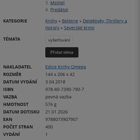
3.
Mstitel
4.
Predátor
KATEGORIE
Knihy
»
Beletrie
»
Detektivky, Thrillery a
Horory
»
Severské krimi
TÉMATA
vyšetřování
Přidat téma
NAKLADATEL
Edice Knihy Omega
ROZMĚR
144 x 206 x 42
DATUM VYDÁNÍ
3.04.2018
ISBN
978-80-7390-790-7
VAZBA
pevná vazba
HMOTNOST
576 g
DATUM DOTISKU
21.01.2026
EAN
9788073907907
POČET STRAN
400
VYDÁNÍ
1