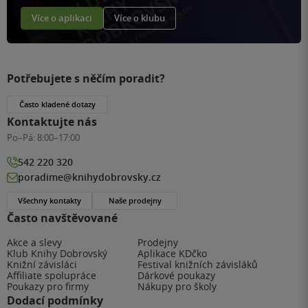
Více o aplikaci
Více o klubu
Potřebujete s něčím poradit?
Často kladené dotazy
Kontaktujte nás
Po–Pá:
8:00–17:00
542 220 320
poradime@knihydobrovsky.cz
Všechny kontakty
Naše prodejny
Často navštěvované
Akce a slevy
Prodejny
Klub Knihy Dobrovský
Aplikace KDčko
Knižní závisláci
Festival knižních závisláků
Affiliate spolupráce
Dárkové poukazy
Poukazy pro firmy
Nákupy pro školy
Dodací podmínky