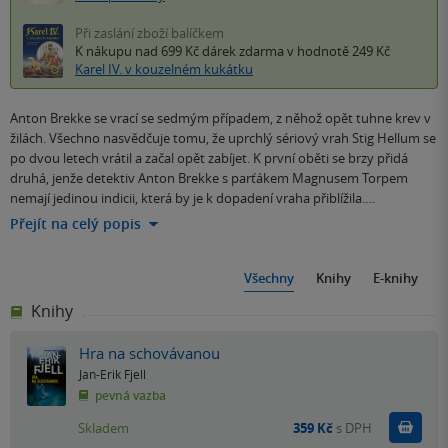
Při zaslání zboží balíčkem
K nákupu nad 699 Kč
dárek zdarma
v hodnotě 249 Kč
Karel IV. v kouzelném kukátku
Anton Brekke se vrací se sedmým případem, z něhož opět tuhne krev v
žilách. Všechno nasvědčuje tomu, že uprchlý sériový vrah Stig Hellum se
po dvou letech vrátil a začal opět zabíjet. K první oběti se brzy přidá
druhá, jenže detektiv Anton Brekke s parťákem Magnusem Torpem
nemají jedinou indicii, která by je k dopadení vraha přiblížila.…
Přejít na celý popis
Všechny
Knihy
E-knihy
Knihy
Hra na schovávanou
Jan-Erik Fjell
pevná vazba
Do k
Skladem
359 Kč
s DPH