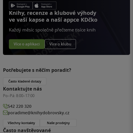
Knihy, recenze a klubové výhody
ve vaší kapse a naší appce KDčko
Každý měsíc společně přečteme tisíce knih
Více o aplikaci
Více o klubu
Potřebujete s něčím poradit?
Často kladené dotazy
Kontaktujte nás
Po–Pá:
8:00–17:00
542 220 320
poradime@knihydobrovsky.cz
Všechny kontakty
Naše prodejny
Často navštěvované