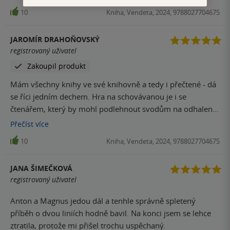
Škoda, přesto dávám 4 hvězdy, protože když autor chce,
10
Kniha, Vendeta, 2024, 9788027704675
psát umí a čte se jedním dechem.
JAROMÍR DRAHOŇOVSKÝ
registrovaný uživatel
Zakoupil produkt
Mám všechny knihy ve své knihovně a tedy i přečtené - dá
se říci jedním dechem. Hra na schovávanou je i se
čtenářem, který by mohl podlehnout svodům na odhalení
"aktéra" - hybnou silou všech událostí. Závěr je ovšem /
Přečíst
více
alespoň pro mne byl/ překvapivý. Doporučuji, je fakt
10
Kniha, Vendeta, 2024, 9788027704675
dobrá.
JANA ŠIMEČKOVÁ
registrovaný uživatel
Anton a Magnus jedou dál a tenhle správně spletený
příběh o dvou liniích hodně bavil. Na konci jsem se lehce
ztratila, protože mi přišel trochu uspěchaný.