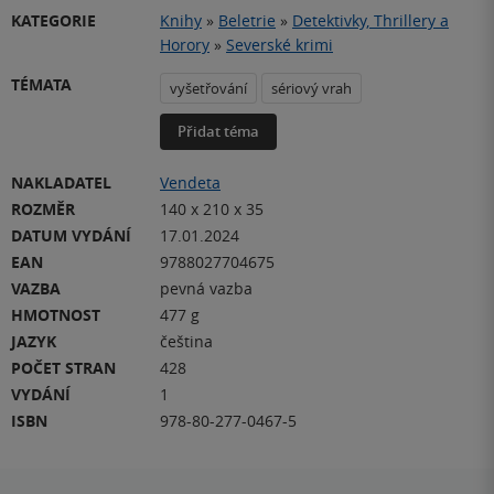
KATEGORIE
Knihy
»
Beletrie
»
Detektivky, Thrillery a
Horory
»
Severské krimi
TÉMATA
vyšetřování
sériový vrah
Přidat téma
NAKLADATEL
Vendeta
ROZMĚR
140 x 210 x 35
DATUM VYDÁNÍ
17.01.2024
EAN
9788027704675
VAZBA
pevná vazba
HMOTNOST
477 g
JAZYK
čeština
POČET STRAN
428
VYDÁNÍ
1
ISBN
978-80-277-0467-5