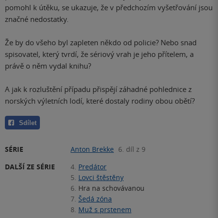
pomohl k útěku, se ukazuje, že v předchozím vyšetřování jsou
značné nedostatky.
Že by do všeho byl zapleten někdo od policie? Nebo snad
spisovatel, který tvrdí, že sériový vrah je jeho přítelem, a
právě o něm vydal knihu?
A jak k rozluštění případu přispějí záhadné pohlednice z
norských výletních lodí, které dostaly rodiny obou obětí?
Sdílet
SÉRIE
Anton Brekke
6. díl z 9
DALŠÍ ZE SÉRIE
4.
Predátor
5.
Lovci štěstěny
6.
Hra na schovávanou
7.
Šedá zóna
8.
Muž s prstenem