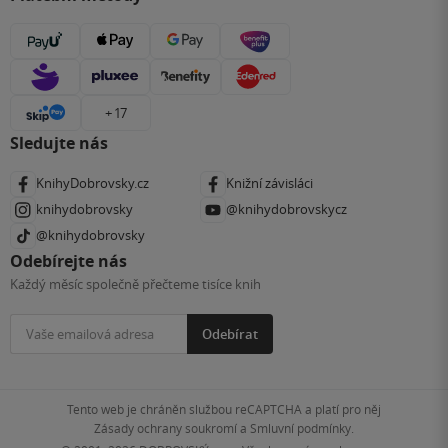
+ 17
Sledujte nás
KnihyDobrovsky.cz
Knižní závisláci
knihydobrovsky
@knihydobrovskycz
@knihydobrovsky
Odebírejte nás
Každý měsíc společně přečteme tisíce knih
Odebírat
Tento web je chráněn službou reCAPTCHA a platí pro něj
Zásady ochrany soukromí
a
Smluvní podmínky
.