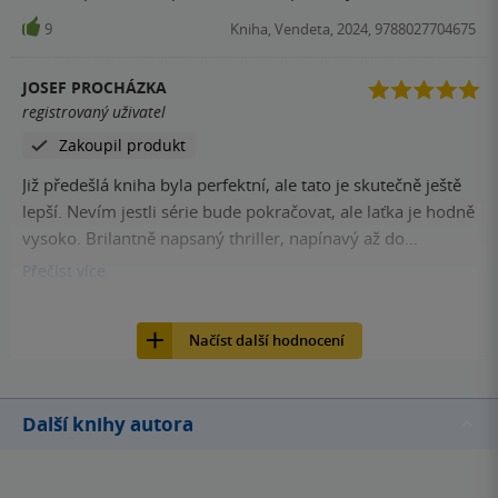
9
Kniha, Vendeta, 2024, 9788027704675
JOSEF PROCHÁZKA
registrovaný uživatel
Zakoupil produkt
Již předešlá kniha byla perfektní, ale tato je skutečně ještě
lepší. Nevím jestli série bude pokračovat, ale laťka je hodně
vysoko. Brilantně napsaný thriller, napínavý až do
překvapivého konce. Vřele doporučuji.
Přečíst
více
7
Kniha, Vendeta, 2024, 9788027704675
Načíst další hodnocení
Další knihy autora