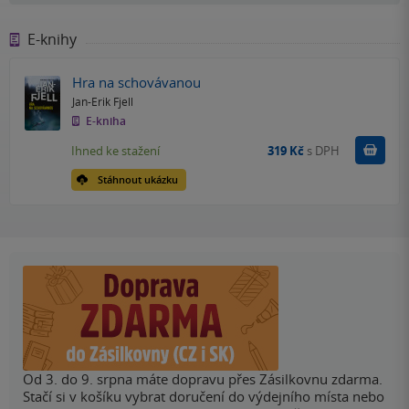
E-knihy
Hra na schovávanou
Jan-Erik Fjell
E-kniha
Koupit
Ihned ke stažení
319 Kč
s DPH
Stáhnout ukázku
Od 3. do 9. srpna máte dopravu přes Zásilkovnu zdarma.
Stačí si v košíku vybrat doručení do výdejního místa nebo