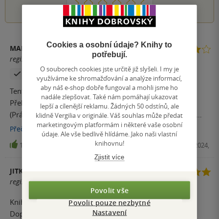
1
2
3
4
5
Cookies a osobní údaje? Knihy to
MARTIN
potřebují.
registrovaný uživatel
O souborech cookies jste určitě již slyšeli. I my je
Zakoupil produkt
využíváme ke shromažďování a analýze informací,
aby náš e-shop dobře fungoval a mohli jsme ho
Tento díl ze série mi přišel překvapivě dost ukecaný.
nadále zlepšovat. Také nám pomáhají ukazovat
Překvapivě proto, že dva další, které jsem doposud četl
lepší a cílenější reklamu. Žádných 50 odstínů, ale
(Práskač a Lovci štěstěny), mi naopak velice vyhovovaly
klidně Vergilia v originále. Váš souhlas může předat
marketingovým platformám i některé vaše osobní
svou přímočarostí a držení se linie příběhu, což mám v
Přečíst
více
údaje. Ale vše bedlivě hlídáme. Jako naši vlastní
krimi žánru rád a tento autor vypadal, že přesně tak píše.
knihovnu!
11
E-kniha, Vendeta, 2024,
Chváli jsem to i nedávno v recenzích, načež se ukázalo, že
Zjistit více
šesté volné pokračování je toho opakem. Tam to spíš
JITKA ELIÁŠOVÁ
vypadá jako v telenovele, kde hlavní linie příběhu jen sem
registrovaný uživatel
tam problikne, ale gró spočívá v úplně zbytečných
Povolit vše
odbočkách a nepodstatných vycpávkách, kterými se čtenář
Kniha perfektní, poutavá, napínavá. Předčila očekávání.
Povolit pouze nezbytné
musí prokousávat, aby se hnuly ledy a příběh se posunul.
Nastavení
Doporučuji.