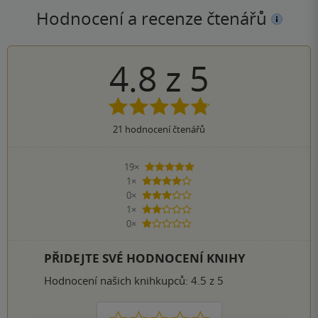
Hodnocení a recenze čtenářů
4.8
z
5
21
hodnocení čtenářů
19×
5 hvězdiček
1×
4 hvězdičky
0×
3 hvězdičky
1×
2 hvězdičky
0×
1 hvezdička
PŘIDEJTE SVÉ HODNOCENÍ KNIHY
Hodnocení našich knihkupců: 4.5 z 5