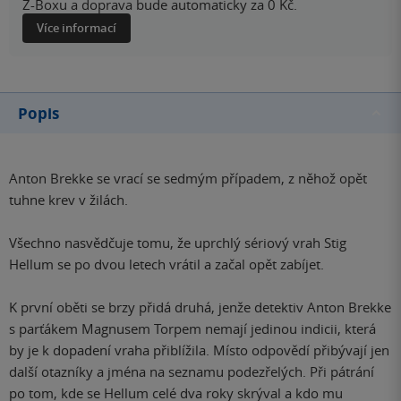
Z-Boxu a doprava bude automaticky za 0 Kč.
Více informací
Popis
Anton Brekke se vrací se sedmým případem, z něhož opět
tuhne krev v žilách.
Všechno nasvědčuje tomu, že uprchlý sériový vrah Stig
Hellum se po dvou letech vrátil a začal opět zabíjet.
K první oběti se brzy přidá druhá, jenže detektiv Anton Brekke
s parťákem Magnusem Torpem nemají jedinou indicii, která
by je k dopadení vraha přiblížila. Místo odpovědí přibývají jen
další otazníky a jména na seznamu podezřelých. Při pátrání
po tom, kde se Hellum celé dva roky skrýval a kdo mu