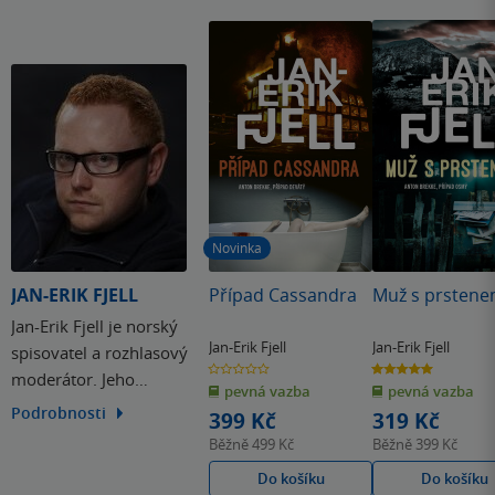
Novinka
JAN-ERIK FJELL
Případ Cassandra
Muž s prsten
Jan-Erik Fjell je norský
Jan-Erik Fjell
Jan-Erik Fjell
spisovatel a rozhlasový
0.0
5.0
moderátor. Jeho
z
z
pevná vazba
pevná vazba
5
5
hvězdiček
hvězdiček
detektivní prvotina
Podrobnosti
399 Kč
319 Kč
Práskač sklízí velký
Běžně
499 Kč
Běžně
399 Kč
úspěch. Díky ní se stal
Do košíku
Do košíku
nejmladším držitelem