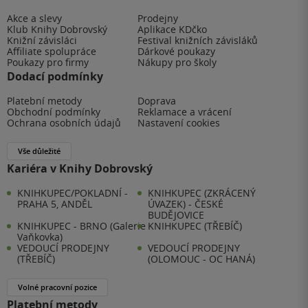
Akce a slevy
Prodejny
Klub Knihy Dobrovský
Aplikace KDčko
Knižní závisláci
Festival knižních závisláků
Affiliate spolupráce
Dárkové poukazy
Poukazy pro firmy
Nákupy pro školy
Dodací podmínky
Platební metody
Doprava
Obchodní podmínky
Reklamace a vrácení
Ochrana osobních údajů
Nastavení cookies
Vše důležité
Kariéra v Knihy Dobrovský
KNIHKUPEC/POKLADNÍ -
KNIHKUPEC (ZKRÁCENÝ
PRAHA 5, ANDĚL
ÚVAZEK) - ČESKÉ
BUDĚJOVICE
KNIHKUPEC - BRNO (Galerie
KNIHKUPEC (TŘEBÍČ)
Vaňkovka)
VEDOUCÍ PRODEJNY
VEDOUCÍ PRODEJNY
(TŘEBÍČ)
(OLOMOUC - OC HANÁ)
Volné pracovní pozice
Platební metody