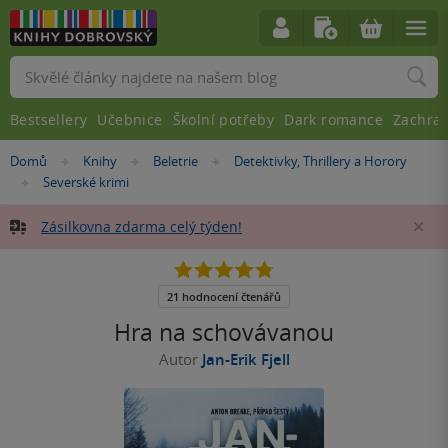
Vyhledávání
Bestsellery
Učebnice
Školní potřeby
Dark romance
Zachra
Nacházíte
Domů
Knihy
Beletrie
Detektivky, Thrillery a Horory
»
»
»
se
Severské krimi
»
zde:
Zásilkovna zdarma celý týden!
Za
4.8
z
5
21 hodnocení čtenářů
hvězdiček
Hra na schovávanou
Autor
Jan-Erik Fjell