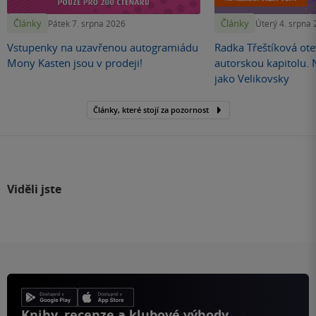
Články
Články
Pátek 7. srpna 2026
Úterý 4. srpna
Vstupenky na uzavřenou autogramiádu
Radka Třeštíková otev
Mony Kasten jsou v prodeji!
autorskou kapitolu.
jako Velikovsky
Články, které stojí za pozornost
Viděli jste
Knihy, recenze a klubové výhody