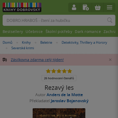
Vyhledávání
Bestsellery
Učebnice
Školní potřeby
Dark romance
Zachra
Nacházíte
Domů
Knihy
Beletrie
Detektivky, Thrillery a Horory
»
»
»
se
Severské krimi
»
zde:
Zásilkovna zdarma celý týden!
Za
4.8
z
5
26 hodnocení čtenářů
hvězdiček
Rezavý les
Autor
Anders de la Motte
Překladatel
Jaroslav Bojanovský