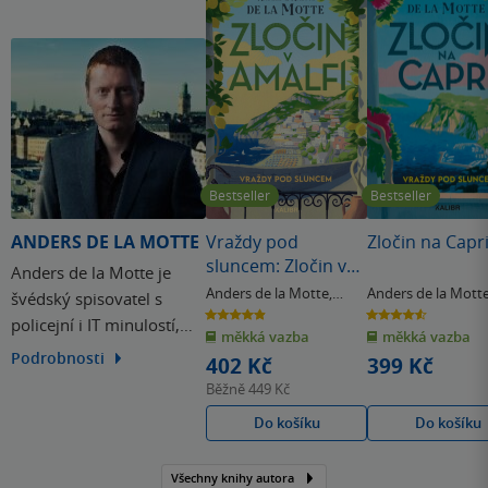
Bestseller
Bestseller
ANDERS DE LA MOTTE
Vraždy pod
Zločin na Capr
sluncem: Zločin v
Anders de la Motte je
Amalfi
Anders de la Motte
,
Anders de la Mott
švédský spisovatel s
Anette de la Motte
Anette de la Motte
4.9
4.6
policejní i IT minulostí,
z
z
měkká vazba
měkká vazba
5
5
hvězdiček
hvězdiček
které zužitkoval ve svém
Podrobnosti
402 Kč
399 Kč
díle. Debutoval úspěšným
Běžně
449 Kč
dílem Game (2010) ze
Do košíku
Do košíku
stejnojmenné trilogie, kde
tematizuje zneužívání
Všechny knihy autora
moderních technologií a