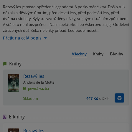
Rezavý les je místo opředené legendami. A poskvrněné krví. Došlo tu k
několika děsivým úmrtím, před deseti lety, před padesáti lety, před
dvěma tisíci lety. Byly tu zavražděny dívky, stejným rituálním způsobem.
A stále tu není bezpečno… Na inspektorku Leo Askerovou a její Oddělení
ztracených duší čeká nelehký případ. Leo bude muset…
Přejít na celý popis
Všechny
Knihy
E-knihy
Knihy
Rezavý les
Anders de la Motte
pevná vazba
Do k
Skladem
447 Kč
s DPH
E-knihy
Rezavý les