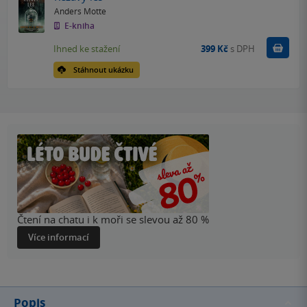
Anders Motte
E-kniha
Koupit
Ihned ke stažení
399 Kč
s DPH
Stáhnout ukázku
Čtení na chatu i k moři se slevou až 80 %
Více informací
Popis