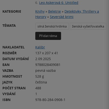
6.
Leo Askerová 6: Untitled
KATEGORIE
Knihy
»
Beletrie
»
Detektivky, Thrillery a
Horory
»
Severské krimi
TÉMATA
silná ženská hrdinka
ženská vyšetřovatelka
Přidat téma
NAKLADATEL
Kalibr
ROZMĚR
137 x 207 x 41
DATUM VYDÁNÍ
2.09.2025
EAN
9788028409081
VAZBA
pevná vazba
HMOTNOST
528 g
JAZYK
čeština
POČET STRAN
488
VYDÁNÍ
1
ISBN
978-80-284-0908-1