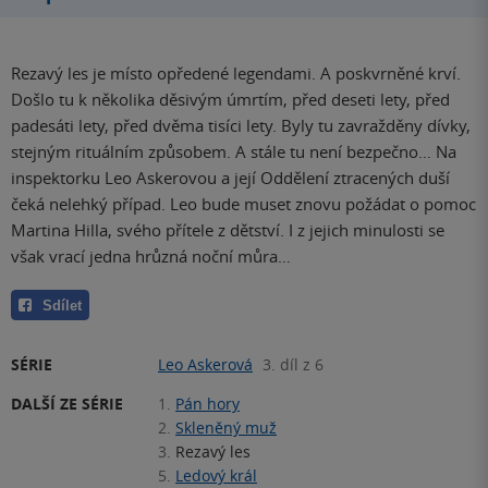
Rezavý les je místo opředené legendami. A poskvrněné krví.
Došlo tu k několika děsivým úmrtím, před deseti lety, před
padesáti lety, před dvěma tisíci lety. Byly tu zavražděny dívky,
stejným rituálním způsobem. A stále tu není bezpečno… Na
inspektorku Leo Askerovou a její Oddělení ztracených duší
čeká nelehký případ. Leo bude muset znovu požádat o pomoc
Martina Hilla, svého přítele z dětství. I z jejich minulosti se
však vrací jedna hrůzná noční můra…
Sdílet
SÉRIE
Leo Askerová
3. díl z 6
DALŠÍ ZE SÉRIE
1.
Pán hory
2.
Skleněný muž
3.
Rezavý les
5.
Ledový král