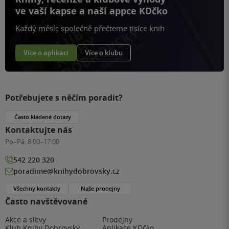
ve vaší kapse a naší appce KDčko
Každý měsíc společně přečteme tisíce knih
Více o aplikaci
Více o klubu
Potřebujete s něčím poradit?
Často kladené dotazy
Kontaktujte nás
Po–Pá:
8:00–17:00
542 220 320
poradime@knihydobrovsky.cz
Všechny kontakty
Naše prodejny
Často navštěvované
Akce a slevy
Prodejny
Klub Knihy Dobrovský
Aplikace KDčko