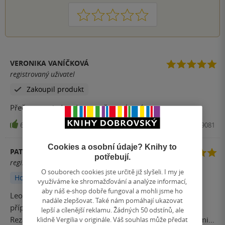
1
2
3
4
5
VERONIKA VANÍČKOVÁ
registrovaný uživatel
Zakoupil produkt
Přečteno za jeden den....opět napínavé...
6
Kniha, Kalibr, 2025, 9788028409081
Cookies a osobní údaje? Knihy to
PATRIOT51
potřebují.
registrovaný uživatel
O souborech cookies jste určitě již slyšeli. I my je
Hodnoceno z aplikace
využíváme ke shromažďování a analýze informací,
aby náš e-shop dobře fungoval a mohli jsme ho
Leo Askerová a její tým z Oddělení zdrojů řeší odložený
nadále zlepšovat. Také nám pomáhají ukazovat
případ - vraždu ženy, spáchanou před deseti lety v
lepší a cílenější reklamu. Žádných 50 odstínů, ale
Rezavém lese. Na místě opředeném dávnými tajemstvími,
klidně Vergilia v originále. Váš souhlas může předat