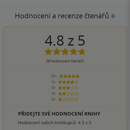
Hodnocení a recenze čtenářů
4.8
z
5
26
hodnocení čtenářů
20×
5 hvězdiček
6×
4 hvězdičky
0×
3 hvězdičky
0×
2 hvězdičky
0×
1 hvezdička
PŘIDEJTE SVÉ HODNOCENÍ KNIHY
Hodnocení našich knihkupců: 4.5 z 5