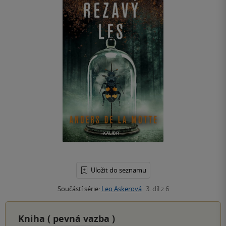
Uložit do seznamu
Součástí série:
Leo Askerová
3. díl z 6
Kniha (
pevná vazba
)