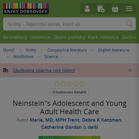
Vyhledávání
Bestsellery
Učebnice
Školní potřeby
Dark romance
Zachra
Nacházíte
Domů
Knihy
Cizojazyčná literatura
English literature
»
»
»
se
Nonfiction
Science
»
»
zde:
Zásilkovna zdarma celý týden!
Za
0.0
z
5
0 hodnocení čtenářů
hvězdiček
Neinstein''s Adolescent and Young
Adult Health Care
Autor
Maria, MD, MPH Trent
,
Debra K Katzman
,
Catherine Gordon
&
další