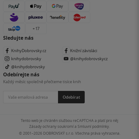
+ 17
Sledujte nás
KnihyDobrovsky.cz
Knižní závisláci
knihydobrovsky
@knihydobrovskycz
@knihydobrovsky
Odebírejte nás
Každý měsíc společně přečteme tisíce knih
Odebírat
Tento web je chráněn službou reCAPTCHA a platí pro něj
Zásady ochrany soukromí
a
Smluvní podmínky
.
© 2001–2026
DOBROVSKÝ s.r.o. Všechna práva vyhrazena.