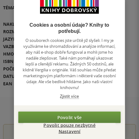
TÉMATA
Přidat téma
NAKLADATEL
Wolters Kluwer Health
Cookies a osobní údaje? Knihy to
potřebují.
ROZMĚR
224 x 287 x 38
JAZYK
angličtina
O souborech cookies jste určitě již slyšeli. I my je
využíváme ke shromažďování a analýze informací,
VAZBA
pevná vazba
aby náš e-shop dobře fungoval a mohli jsme ho
HMOTNOST
2146 g
nadále zlepšovat. Také nám pomáhají ukazovat
ISBN
978-1-975160-29-6
lepší a cílenější reklamu. Žádných 50 odstínů, ale
POČET STRAN
816
klidně Vergilia v originále. Váš souhlas může předat
marketingovým platformám i některé vaše osobní
DATUM VYDÁNÍ
11.03.2023
údaje. Ale vše bedlivě hlídáme. Jako naši vlastní
EAN
9781975160296
knihovnu!
Zjistit více
Hodnocení a recenze čtenářů
Povolit vše
Povolit pouze nezbytné
Nastavení
0.0
z
5