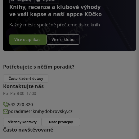
Knihy, recenze a klubové výhody
ve vaší kapse a naší appce KDčko
Každý měsíc společně přečteme tisíce knih
Více o aplikaci
Více o klubu
Potřebujete s něčím poradit?
Často kladené dotazy
Kontaktujte nás
Po–Pá:
8:00–17:00
542 220 320
poradime@knihydobrovsky.cz
Všechny kontakty
Naše prodejny
Často navštěvované