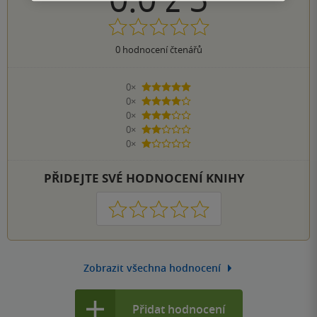
0
hodnocení čtenářů
0×
5 hvězdiček
0×
4 hvězdičky
0×
3 hvězdičky
0×
2 hvězdičky
0×
1 hvezdička
PŘIDEJTE SVÉ HODNOCENÍ KNIHY
1
2
3
4
5
Zobrazit všechna hodnocení
Přidat hodnocení