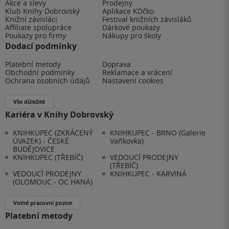
Akce a slevy
Prodejny
Klub Knihy Dobrovský
Aplikace KDčko
Knižní závisláci
Festival knižních závisláků
Affiliate spolupráce
Dárkové poukazy
Poukazy pro firmy
Nákupy pro školy
Dodací podmínky
Platební metody
Doprava
Obchodní podmínky
Reklamace a vrácení
Ochrana osobních údajů
Nastavení cookies
Vše důležité
Kariéra v Knihy Dobrovský
KNIHKUPEC (ZKRÁCENÝ
KNIHKUPEC - BRNO (Galerie
ÚVAZEK) - ČESKÉ
Vaňkovka)
BUDĚJOVICE
KNIHKUPEC (TŘEBÍČ)
VEDOUCÍ PRODEJNY
(TŘEBÍČ)
VEDOUCÍ PRODEJNY
KNIHKUPEC - KARVINÁ
(OLOMOUC - OC HANÁ)
Volné pracovní pozice
Platební metody