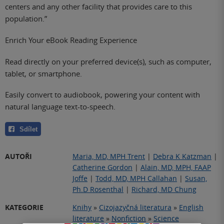
centers and any other facility that provides care to this
population.”
Enrich Your eBook Reading Experience
Read directly on your preferred device(s), such as computer,
tablet, or smartphone.
Easily convert to audiobook, powering your content with
natural language text-to-speech.
Sdílet
AUTOŘI
Maria, MD, MPH Trent
|
Debra K Katzman
|
Catherine Gordon
|
Alain, MD, MPH, FAAP
Joffe
|
Todd, MD, MPH Callahan
|
Susan,
Ph.D Rosenthal
|
Richard, MD Chung
KATEGORIE
Knihy
»
Cizojazyčná literatura
»
English
literature
»
Nonfiction
»
Science