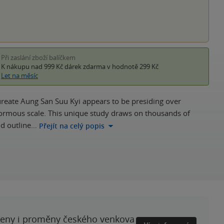
Při zaslání zboží balíčkem
K nákupu nad 999 Kč
dárek zdarma
v hodnotě 299 Kč
Let na měsíc
reate Aung San Suu Kyi appears to be presiding over
enormous scale. This unique study draws on thousands of
nd outline…
Přejít na celý popis
ženy i proměny českého venkova