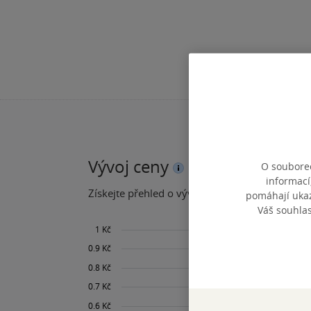
Vývoj ceny
O souborec
informací
Získejte přehled o vývoji ceny za posledních 60
pomáhají ukazo
Váš souhla