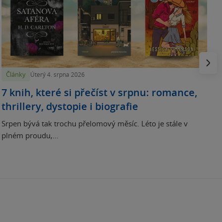
N
p
Násled
Články
Úterý 4. srpna 2026
7 knih, které si přečíst v srpnu: romance,
thrillery, dystopie i biografie
Srpen bývá tak trochu přelomový měsíc. Léto je stále v
plném proudu,...