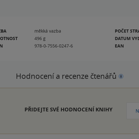
ZBA
měkká vazba
POČET ST
OTNOST
496 g
DATUM VY
BN
978-0-7556-0247-6
EAN
Hodnocení a recenze čtenářů
PŘIDEJTE SVÉ HODNOCENÍ KNIHY
N