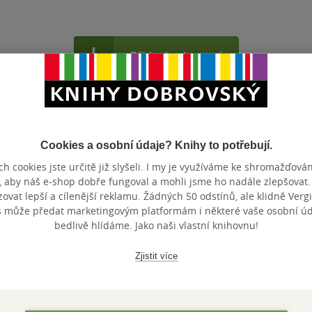
Přidat hodnocení
Cookies a osobní údaje? Knihy to potřebují.
h cookies jste určitě již slyšeli. I my je využíváme ke shromažďován
, aby náš e-shop dobře fungoval a mohli jsme ho nadále zlepšovat
Maloobchodní 
 dní.
vat lepší a cílenější reklamu. Žádných 50 odstínů, ale klidně Vergil
s může předat marketingovým platformám i některé vaše osobní úda
bedlivě hlídáme. Jako naši vlastní knihovnu!
Zjistit více