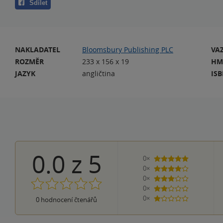
Sdílet
NAKLADATEL
Bloomsbury Publishing PLC
VA
ROZMĚR
233 x 156 x 19
HM
JAZYK
angličtina
IS
0.0
z
5
0×
5 hvězdiček
0×
4 hvězdičky
0×
3 hvězdičky
0×
2 hvězdičky
0×
0
hodnocení čtenářů
1 hvezdička