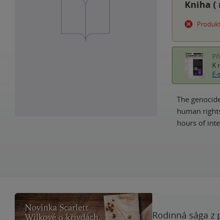
Kniha (
Produkt
Př
K 
E-
The genocide
human rights
hours of int
Rodinná sága z 