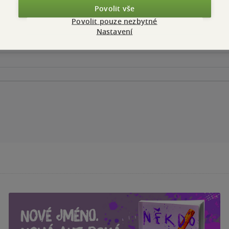
Povolit vše
Povolit pouze nezbytné
Nastavení