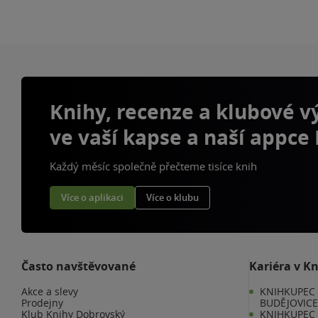
Knihy, recenze a klubové 
ve vaší kapse a naší appce
Každý měsíc společně přečteme tisíce knih
Více o aplikaci
Více o klubu
Často navštěvované
Kariéra v K
Akce a slevy
KNIHKUPEC 
Prodejny
BUDĚJOVIC
Klub Knihy Dobrovský
KNIHKUPEC -