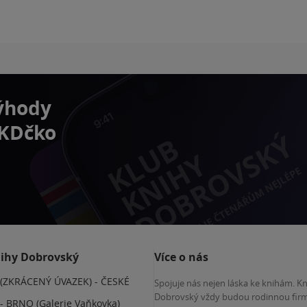
výhody
 KDčko
nihy Dobrovský
Více o nás
(ZKRÁCENÝ ÚVAZEK) - ČESKÉ
Spojuje nás nejen láska ke knihám. K
E
Dobrovský vždy budou rodinnou firm
 BRNO (Galerie Vaňkovka)