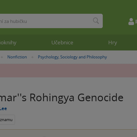
ioknihy
Učebnice
Hry
Nonfiction
Psychology, Sociology and Philosophy
»
»
ar''s Rohingya Genocide
Lee
seznamu