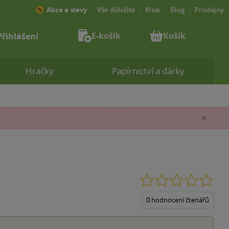
Akce a slevy
Vše důležité
Klub
Blog
Prodejny
E-košík
Košík
Přihlášení
Hračky
Papírnictví a dárky
Zav
0.0
z
5
0 hodnocení čtenářů
hvěz