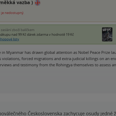
měkká vazba
)
 je nedostupný.
i zaslání zboží balíčkem
nákupu nad 99 Kč
dárek zdarma
v hodnotě 19 Kč
shopové listy
 in Myanmar has drawn global attention as Nobel Peace Prize lau
 violations, forced migrations and extra-judicial killings on an 
erviews and testimony from the Rohingya themselves to assess a
poválečného Československa zachycuje osudy jedné 