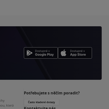
Potřebujete s něčím poradit?
nihy
Často kladené dotazy
ou, která
Kontaktujte nás