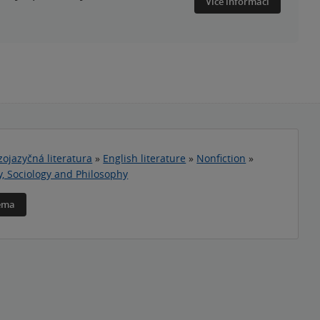
Více informací
zojazyčná literatura
»
English literature
»
Nonfiction
»
y, Sociology and Philosophy
téma