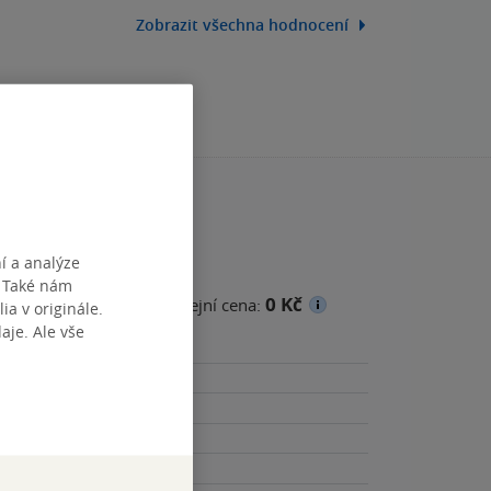
Zobrazit všechna hodnocení
í a analýze
. Také nám
0 Kč
cena
Minimální prodejní cena:
ia v originále.
je. Ale vše