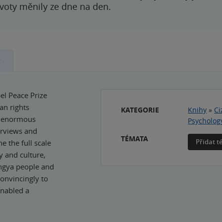
ivoty měnily ze dne na den.
y
el Peace Prize
an rights
KATEGORIE
Knihy
»
Ci
an enormous
Psycholog
erviews and
TÉMATA
Přidat 
 the full scale
y and culture,
hingya people and
convincingly to
enabled a