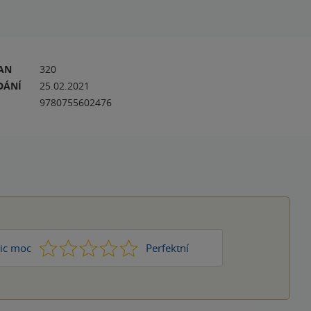
RAN
320
DÁNÍ
25.02.2021
9780755602476
1
2
3
4
5
ic moc
Perfektní