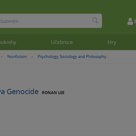
ioknihy
Učebnice
Hry
Nonfiction
Psychology, Sociology and Philosophy
»
»
a Genocide
RONAN LEE