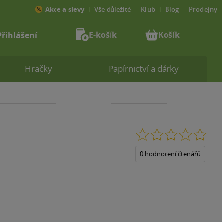
Akce a slevy
Vše důležité
Klub
Blog
Prodejny
E-košík
Košík
Přihlášení
Hračky
Papírnictví a dárky
0.0
z
5
0 hodnocení čtenářů
hvězdiček