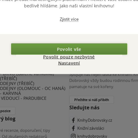
 KDčko
bedlivě hlídáme. Jako naši vlastní knihovnu!
Zjistit více
Povolit vše
Povolit pouze nezbytné
nihy Dobrovský
Více o nás
Nastavení
 BRNO (Galerie Vaňkovka)
Spojuje nás nejen láska ke knihám. K
(TŘEBÍČ)
Dobrovský vždy budou rodinnou firm
ODEJNY (TŘEBÍČ)
pamatuje na své kořeny.
ODEJNY (OLOMOUC - OC HANÁ)
- KARVINÁ
VEDOUCÍ - PARDUBICE
Přečtěte si náš příběh
Sledujte nás
 pozice
ý blog
KnihyDobrovsky.cz
Knižní závisláci
é recenze, doporučení, tipy
knihydobrovsky
ky. Od zkušených redaktorů