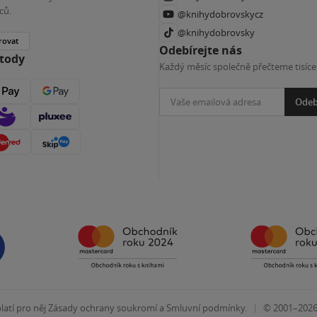
ců.
@knihydobrovskycz
@knihydobrovsky
rovat
Odebírejte nás
etody
Každý měsíc společně přečteme tisíce
Odeb
|
atí pro něj
Zásady ochrany soukromí
a
Smluvní podmínky
.
© 2001–202