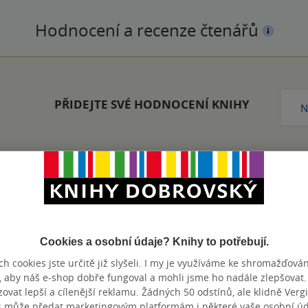
Hodnocení a recenze čtenářů
PŘIDEJTE SVÉ HODNOCENÍ KNIHY
N
Zobrazeno 20 z 20
Cookies a osobní údaje? Knihy to potřebují.
h cookies jste určitě již slyšeli. I my je využíváme ke shromažďován
, aby náš e-shop dobře fungoval a mohli jsme ho nadále zlepšovat
vat lepší a cílenější reklamu. Žádných 50 odstínů, ale klidně Vergil
výhody
s může předat marketingovým platformám i některé vaše osobní úda