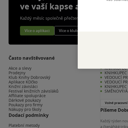
ve vaší kapse a naší appce
Každý měsíc společně přečteme tisíce knih
Více o aplikaci
Více o klubu
Často navštěvované
Kariéra v K
Akce a slevy
KNIHKUPEC -
Prodejny
KNIHKUPEC 
Klub Knihy Dobrovský
VEDOUCÍ PR
Aplikace KDčko
VEDOUCÍ PR
Knižní závisláci
KNIHKUPEC 
Festival knižních závisláků
SMĚNOVÝ/Á 
Affiliate spolupráce
Dárkové poukazy
Volné pracovní
Poukazy pro firmy
Nákupy pro školy
Píšeme Dobr
Dodací podmínky
Každý týden nov
Platební metody
a čtenářské tri