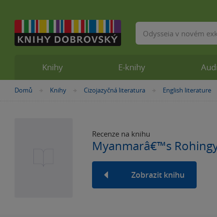
Vyhledávání
Knihy
E-knihy
Aud
Nacházíte
Domů
Knihy
Cizojazyčná literatura
English literature
»
»
»
se
zde:
Recenze na knihu
Myanmarâ€™s Rohingy
Zobrazit knihu