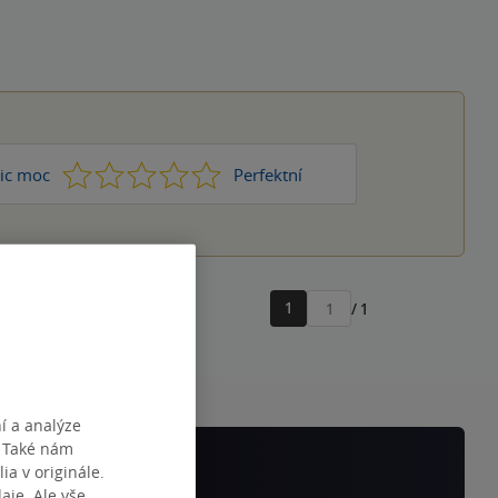
1
2
3
4
5
ic moc
Perfektní
1
/ 1
Přejít
na
stránku
í a analýze
. Také nám
ia v originále.
je. Ale vše