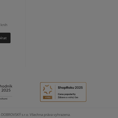
 knih
írat
6
DOBROVSKÝ s.r.o. Všechna práva vyhrazena.