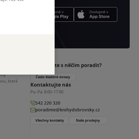
Potřebujete s něčím poradit?
nihy
Často kladené dotazy
ou, která
Kontaktujte nás
Po–Pá:
8:00–17:00
542 220 320
poradime@knihydobrovsky.cz
Všechny kontakty
Naše prodejny