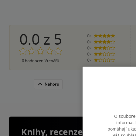
0.0
z
5
0×
5 hvězdiček
0×
4 hvězdičky
0×
3 hvězdičky
0×
2 hvězdičky
0×
0
hodnocení čtenářů
1 hvezdička
Nahoru
O souborec
informací
pomáhají ukazo
Knihy, recenze a klubové 
Váš souhla