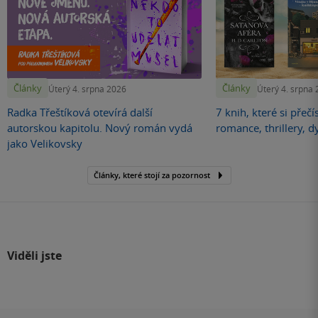
Články
Články
Úterý 4. srpna 2026
Úterý 4. srpna
Radka Třeštíková otevírá další
7 knih, které si přečí
autorskou kapitolu. Nový román vydá
romance, thrillery, d
jako Velikovsky
Články, které stojí za pozornost
Viděli jste