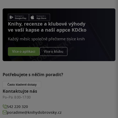
Knihy, recenze a klubové výhody
ve vaší kapse a naší appce KDčko
Každý měsíc společně přečteme tisíce knih
Více o aplikaci
Více o klubu
Potřebujete s něčím poradit?
Často kladené dotazy
Kontaktujte nás
Po–Pá:
8:00–17:00
542 220 320
poradime@knihydobrovsky.cz