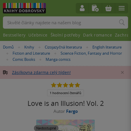
Vyhledávání
Bestsellery
Učebnice
Školní potřeby
Dark romance
Zachra
Nacházíte
Domů
Knihy
Cizojazyčná literatura
English literature
»
»
»
se
Fiction and Literature
Science Fiction, Fantasy and Horror
»
»
zde:
Comic Books
Manga comics
»
»
Zásilkovna zdarma celý týden!
Za
5.0
z
5
1 hodnocení čtenářů
hvězdiček
Love is an Illusion! Vol. 2
Autor
Fargo
Nedostupné