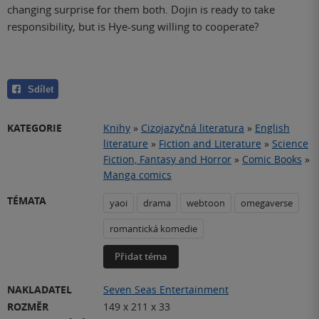
changing surprise for them both. Dojin is ready to take
responsibility, but is Hye-sung willing to cooperate?
Sdílet
KATEGORIE
Knihy
»
Cizojazyčná literatura
»
English
literature
»
Fiction and Literature
»
Science
Fiction, Fantasy and Horror
»
Comic Books
»
Manga comics
TÉMATA
yaoi
drama
webtoon
omegaverse
romantická komedie
Přidat téma
NAKLADATEL
Seven Seas Entertainment
ROZMĚR
149 x 211 x 33