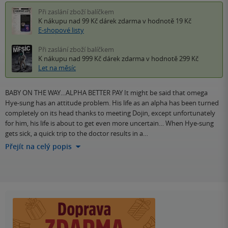
Při zaslání zboží balíčkem
K nákupu nad 99 Kč
dárek zdarma
v hodnotě 19 Kč
E-shopové listy
Při zaslání zboží balíčkem
K nákupu nad 999 Kč
dárek zdarma
v hodnotě 299 Kč
Let na měsíc
BABY ON THE WAY…ALPHA BETTER PAY It might be said that omega
Hye-sung has an attitude problem. His life as an alpha has been turned
completely on its head thanks to meeting Dojin, except unfortunately
for him, his life is about to get even more uncertain… When Hye-sung
gets sick, a quick trip to the doctor results in a…
Přejít na celý popis