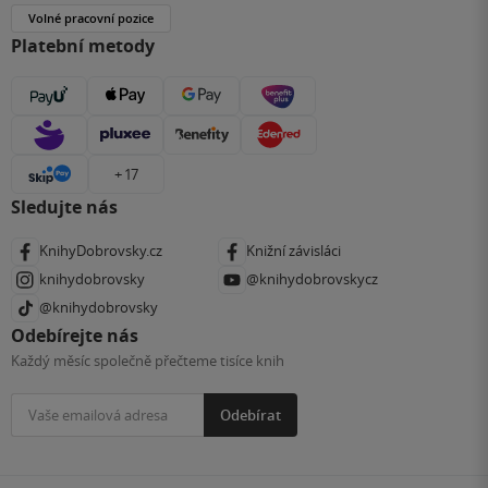
Volné pracovní pozice
Platební metody
+ 17
Sledujte nás
KnihyDobrovsky.cz
Knižní závisláci
knihydobrovsky
@knihydobrovskycz
@knihydobrovsky
Odebírejte nás
Každý měsíc společně přečteme tisíce knih
Odebírat