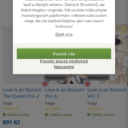
lepší a cílenější reklamu. Žádných 50 odstínů, ale
klidně Vergilia v originále. Váš souhlas může předat
marketingovým platformám i některé vaše osobní
údaje. Ale vše bedlivě hlídáme. Jako naši vlastní
knihovnu!
Zjistit více
Povolit vše
Povolit pouze nezbytné
Nastavení
Nedostupné
Nedostupné
Love is an Illusion! -
Love is an Illusion!
Love is an Illusion!
The Queen Vol. 2
Vol. 6
Vol. 3
Fargo
Fargo
Fargo
0.0
0.0
0.0
z
z
z
měkká vazba
měkká vazba
měkká vazba
5
5
5
hvězdiček
hvězdiček
hvězdiček
891 Kč