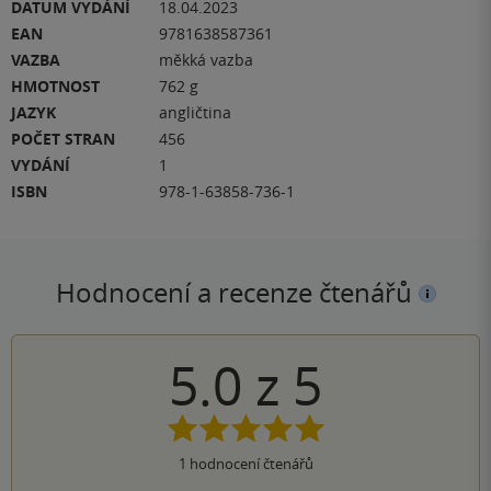
DATUM VYDÁNÍ
18.04.2023
EAN
9781638587361
VAZBA
měkká vazba
HMOTNOST
762 g
JAZYK
angličtina
POČET STRAN
456
VYDÁNÍ
1
ISBN
978-1-63858-736-1
Hodnocení a recenze čtenářů
5.0
z
5
1
hodnocení čtenářů