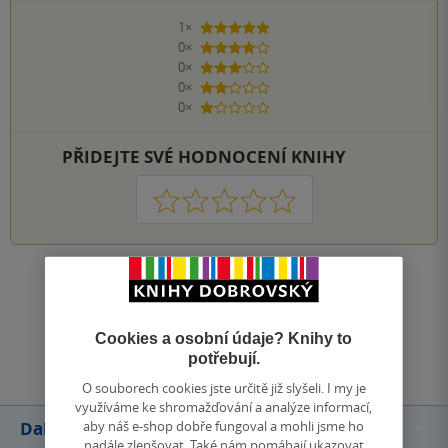
1×
5 hvězdiček
0×
4 hvězdičky
0×
3 hvězdičky
0×
2 hvězdičky
0×
1 hvezdička
PŘIDEJTE SVÉ HODNOCENÍ KNIHY
1
2
3
4
5
Zobrazit všechna hodnocení
Cookies a osobní údaje? Knihy to
Přidat hodnocení
potřebují.
O souborech cookies jste určitě již slyšeli. I my je
využíváme ke shromažďování a analýze informací,
aby náš e-shop dobře fungoval a mohli jsme ho
Další knihy autora
nadále zlepšovat. Také nám pomáhají ukazovat