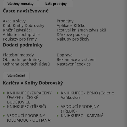
Všechny kontakty
Naše prodejny
Často navštěvované
Akce a slevy
Prodejny
Klub Knihy Dobrovský
Aplikace KDčko
Knižní závisláci
Festival knižních závisláků
Affiliate spolupráce
Dárkové poukazy
Poukazy pro firmy
Nákupy pro školy
Dodací podmínky
Platební metody
Doprava
Obchodní podmínky
Reklamace a vrácení
Ochrana osobních údajů
Nastavení cookies
Vše důležité
Kariéra v Knihy Dobrovský
KNIHKUPEC (ZKRÁCENÝ
KNIHKUPEC - BRNO (Galerie
ÚVAZEK) - ČESKÉ
Vaňkovka)
BUDĚJOVICE
KNIHKUPEC (TŘEBÍČ)
VEDOUCÍ PRODEJNY
(TŘEBÍČ)
VEDOUCÍ PRODEJNY
KNIHKUPEC - KARVINÁ
(OLOMOUC - OC HANÁ)