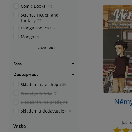
Comic Books
(27)
Science Fiction and
Fantasy
(27)
Manga comics
(16)
Manga
(7)
+ Ukázat více
Stav
Dostupnost
Skladem na e-shopu
(9)
Předobjednávka
(0)
Němý
K odebrání na prodejně
Skladem u dodavatele
(13)
Jošit
Vazba