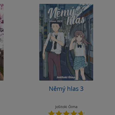
Němý hlas 3
Jošitoki Óima
4.7