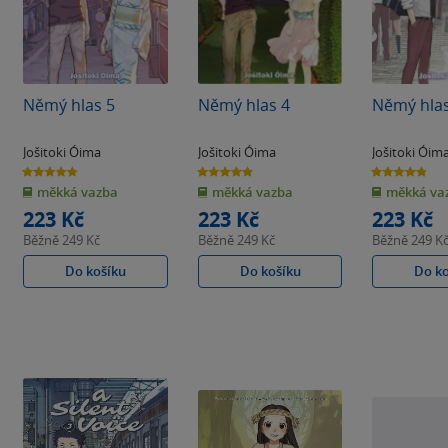
Němý hlas 5
Němý hlas 4
Němý hlas
Jošitoki Óima
Jošitoki Óima
Jošitoki Óim
4.8
4.9
4.9
z
z
z
měkká vazba
měkká vazba
měkká va
5
5
5
hvězdiček
hvězdiček
hvězdiček
223 Kč
223 Kč
223 Kč
Běžně
249 Kč
Běžně
249 Kč
Běžně
249 K
Do košíku
Do košíku
Do k