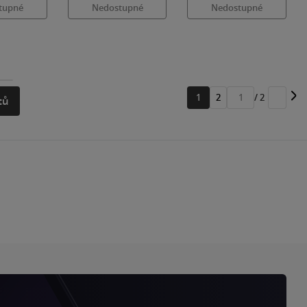
tupné
Nedostupné
Nedostupné
1
2
/ 2
tů
Přejít
na
stránku