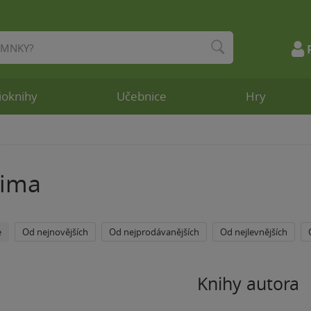
ioknihy
Učebnice
Hry
Óima
e
Od nejnovějších
Od nejprodávanějších
Od nejlevnějších
Knihy autora