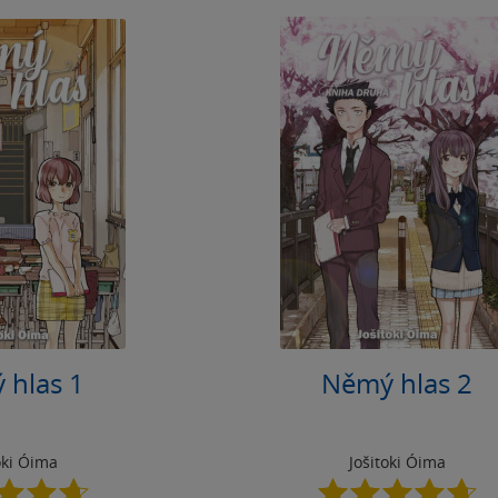
 hlas 1
Němý hlas 2
oki Óima
Jošitoki Óima
4.7
4.7