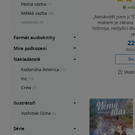
Pevná vazba
(1)
měk
Měkká vazba
(35)
„Nenáviděl jsem ji.”Š
Leporelo
mottem je zábava 
(0)
Nišimija, neslyšící dí
je
Formát audioknihy
22
Míra poškození
Běž
Nakladatelé
Do 
Kodansha America
(21)
Uloži
Inc
(18)
Crew
(7)
Ilustrátoři
Yoshitoki Oima
(6)
Série