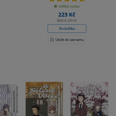
z
měkká vazba
5
hvězdiček
223 Kč
Běžně
249 Kč
Do košíku
Uložit do seznamu