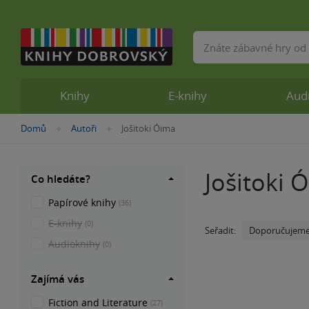
Vyhledávání
Knihy
E-knihy
Aud
Nacházíte
Domů
Autoři
Jošitoki Óima
»
»
se
zde:
Jošitoki 
Co hledáte?
Papírové knihy
(36)
E-knihy
(0)
Doporučujem
Seřadit:
Audioknihy
(0)
Zajímá vás
Fiction and Literature
(27)