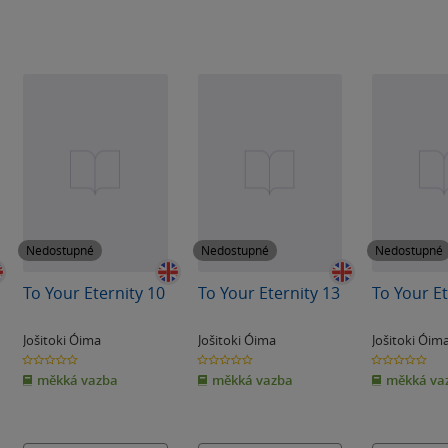
Nedostupné
Nedostupné
Nedostupné
To Your Eternity 10
To Your Eternity 13
To Your Et
Jošitoki Óima
Jošitoki Óima
Jošitoki Óim
0.0
0.0
0.0
z
z
z
měkká vazba
měkká vazba
měkká va
5
5
5
hvězdiček
hvězdiček
hvězdiček