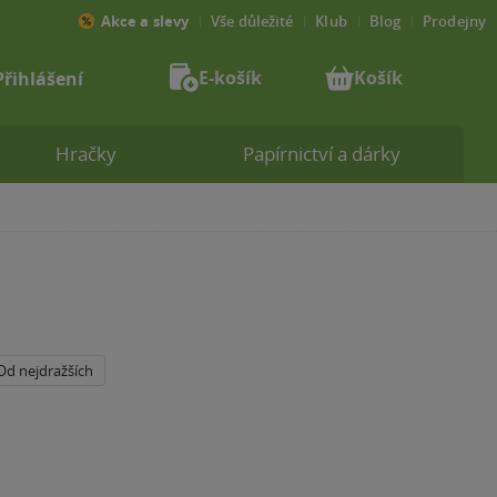
Akce a slevy
Vše důležité
Klub
Blog
Prodejny
E-košík
Košík
Přihlášení
Hračky
Papírnictví a dárky
Od nejdražších