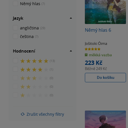
Němý hlas
(7)
Jazyk
angličtina
(29)
Němý hlas 6
čeština
(7)
Jošitoki Óima
4.8
Hodnocení
z
měkká vazba
5
hvězdiček
5
(13)
223 Kč
z
Běžně
249 Kč
4
(1)
5
z
hvězdiček
3
Do košíku
(0)
5
z
hvězdiček
2
(0)
5
z
hvězdiček
1
(0)
5
z
hvězdiček
5
hvězdiček
Zrušit všechny filtry