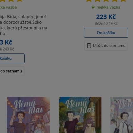
z
z
ká vazba
měkká vazba
5
5
hvězdiček
hvězdiček
223 Kč
ója Išida, chlapec, jehož
a dobrodružství.Šóko
Běžně
249 Kč
vka, která přestoupila na
Do košíku
ho...
3 Kč
Uložit do seznamu
ně
249 Kč
košíku
t do seznamu