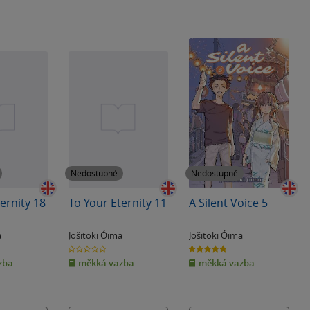
Nedostupné
Nedostupné
ernity 18
To Your Eternity 11
A Silent Voice 5
a
Jošitoki Óima
Jošitoki Óima
0.0
5.0
z
z
zba
měkká vazba
měkká vazba
5
5
hvězdiček
hvězdiček