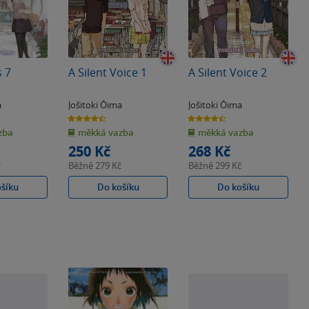
 7
A Silent Voice 1
A Silent Voice 2
a
Jošitoki Óima
Jošitoki Óima
4.5
4.5
z
z
zba
měkká vazba
měkká vazba
5
5
hvězdiček
hvězdiček
250 Kč
268 Kč
č
Běžně
279 Kč
Běžně
299 Kč
ošíku
Do košíku
Do košíku