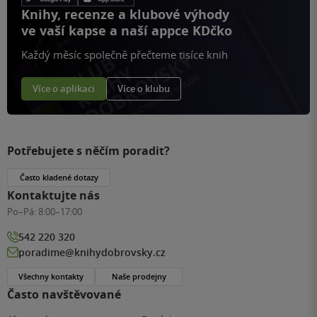
Knihy, recenze a klubové výhody
ve vaší kapse a naší appce KDčko
Každý měsíc společně přečteme tisíce knih
Více o aplikaci
Více o klubu
Potřebujete s něčím poradit?
Často kladené dotazy
Kontaktujte nás
Po–Pá:
8:00–17:00
542 220 320
poradime@knihydobrovsky.cz
Všechny kontakty
Naše prodejny
Často navštěvované