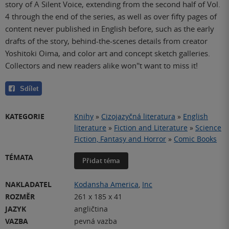
story of A Silent Voice, extending from the second half of Vol.
4 through the end of the series, as well as over fifty pages of
content never published in English before, such as the early
drafts of the story, behind-the-scenes details from creator
Yoshitoki Oima, and color art and concept sketch galleries.
Collectors and new readers alike won''t want to miss it!
Sdílet
KATEGORIE
Knihy
»
Cizojazyčná literatura
»
English
literature
»
Fiction and Literature
»
Science
Fiction, Fantasy and Horror
»
Comic Books
TÉMATA
Přidat téma
NAKLADATEL
Kodansha America
,
Inc
ROZMĚR
261 x 185 x 41
JAZYK
angličtina
VAZBA
pevná vazba