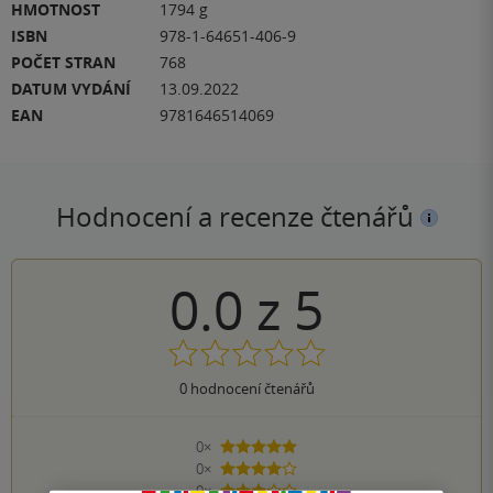
HMOTNOST
1794 g
ISBN
978-1-64651-406-9
POČET STRAN
768
DATUM VYDÁNÍ
13.09.2022
EAN
9781646514069
Hodnocení a recenze čtenářů
0.0
z
5
0
hodnocení čtenářů
0×
5 hvězdiček
0×
4 hvězdičky
0×