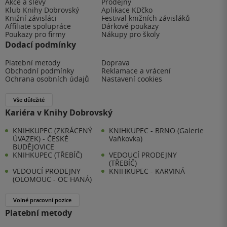
Akce a slevy
Prodejny
Klub Knihy Dobrovský
Aplikace KDčko
Knižní závisláci
Festival knižních závisláků
Affiliate spolupráce
Dárkové poukazy
Poukazy pro firmy
Nákupy pro školy
Dodací podmínky
Platební metody
Doprava
Obchodní podmínky
Reklamace a vrácení
Ochrana osobních údajů
Nastavení cookies
Vše důležité
Kariéra v Knihy Dobrovský
KNIHKUPEC (ZKRÁCENÝ
KNIHKUPEC - BRNO (Galerie
ÚVAZEK) - ČESKÉ
Vaňkovka)
BUDĚJOVICE
KNIHKUPEC (TŘEBÍČ)
VEDOUCÍ PRODEJNY
(TŘEBÍČ)
VEDOUCÍ PRODEJNY
KNIHKUPEC - KARVINÁ
(OLOMOUC - OC HANÁ)
Volné pracovní pozice
Platební metody