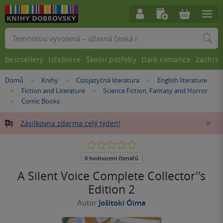
Vyhledávání
Bestsellery
Učebnice
Školní potřeby
Dark romance
Zachra
Nacházíte
Domů
Knihy
Cizojazyčná literatura
English literature
»
»
»
se
Fiction and Literature
Science Fiction, Fantasy and Horror
»
»
zde:
Comic Books
»
Zásilkovna zdarma celý týden!
Za
0.0
z
5
0 hodnocení čtenářů
hvězdiček
A Silent Voice Complete Collector''s
Edition 2
Autor
Jošitoki Óima