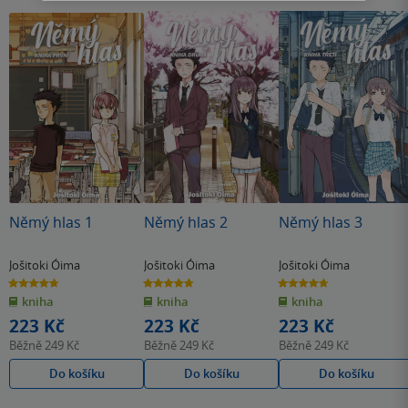
Němý hlas 1
Němý hlas 2
Němý hlas 3
Jošitoki Óima
Jošitoki Óima
Jošitoki Óima
4.7
4.7
4.7
z
z
z
kniha
kniha
kniha
5
5
5
hvězdiček
hvězdiček
hvězdiček
223 Kč
223 Kč
223 Kč
Běžně
249 Kč
Běžně
249 Kč
Běžně
249 Kč
Do košíku
Do košíku
Do košíku