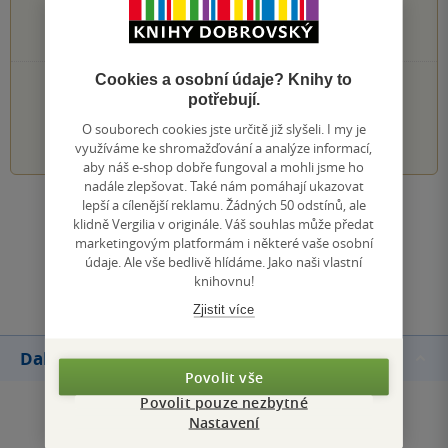
3 hvězdičky
0×
2 hvězdičky
0×
1 hvezdička
Cookies a osobní údaje? Knihy to
PŘIDEJTE SVÉ HODNOCENÍ KNIHY
potřebují.
1
2
3
4
5
O souborech cookies jste určitě již slyšeli. I my je
využíváme ke shromažďování a analýze informací,
aby náš e-shop dobře fungoval a mohli jsme ho
nadále zlepšovat. Také nám pomáhají ukazovat
lepší a cílenější reklamu. Žádných 50 odstínů, ale
Zobrazit všechna hodnocení
klidně Vergilia v originále. Váš souhlas může předat
marketingovým platformám i některé vaše osobní
údaje. Ale vše bedlivě hlídáme. Jako naši vlastní
Přidat hodnocení
knihovnu!
Zjistit více
Další knihy autora
Povolit vše
Povolit pouze nezbytné
Nastavení