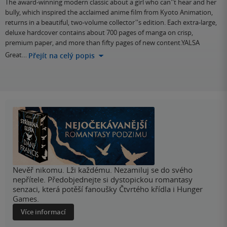
The award-winning modern classic about a girl who can''t hear and her
bully, which inspired the acclaimed anime film from Kyoto Animation,
returns in a beautiful, two-volume collector''s edition. Each extra-large,
deluxe hardcover contains about 700 pages of manga on crisp,
premium paper, and more than fifty pages of new content.YALSA
Great…
Přejít na celý popis
Nevěř nikomu. Lži každému. Nezamiluj se do svého
nepřítele. Předobjednejte si dystopickou romantasy
senzaci, která potěší fanoušky Čtvrtého křídla i Hunger
Games.
Více informací