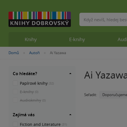
Vyhledávání
Knihy
E-knihy
Aud
Nacházíte
Domů
Autoři
Ai Yazawa
»
»
se
zde:
Ai Yazaw
Co hledáte?
Papírové knihy
(32)
E-knihy
(0)
Doporučujem
Seřadit:
Audioknihy
(0)
Zajímá vás
Fiction and Literature
(31)