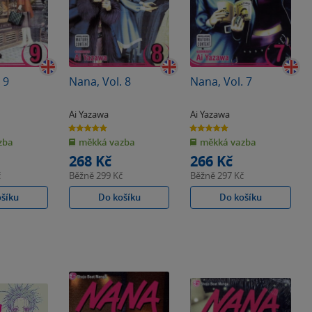
 9
Nana, Vol. 8
Nana, Vol. 7
Ai Yazawa
Ai Yazawa
5.0
5.0
z
z
zba
měkká vazba
měkká vazba
5
5
hvězdiček
hvězdiček
268 Kč
266 Kč
č
Běžně
299 Kč
Běžně
297 Kč
ošíku
Do košíku
Do košíku