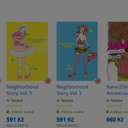
Neighborhood
Neighborhood
Nana 25t
Story, Vol. 3
Story, Vol. 2
Anniversa
Edition, Vo
Ai Yazawa
Ai Yazawa
Ai Yazawa
0.0
0.0
0.0
z
z
z
měkká vazba
měkká vazba
měkká va
5
5
5
hvězdiček
hvězdiček
hvězdiček
591 Kč
591 Kč
660 Kč
Běžně
660 Kč
Běžně
660 Kč