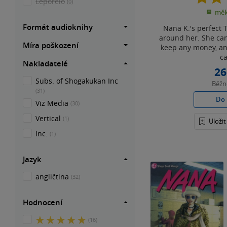
Leporelo
(0)
měk
Formát audioknihy
Nana K.'s perfect T
around her. She can'
Míra poškození
keep any money, and
ca
Nakladatelé
26
Subs. of Shogakukan Inc
Běž
(31)
Do 
Viz Media
(30)
Vertical
(1)
Uloži
Inc.
(1)
Jazyk
angličtina
(32)
Hodnocení
5
(16)