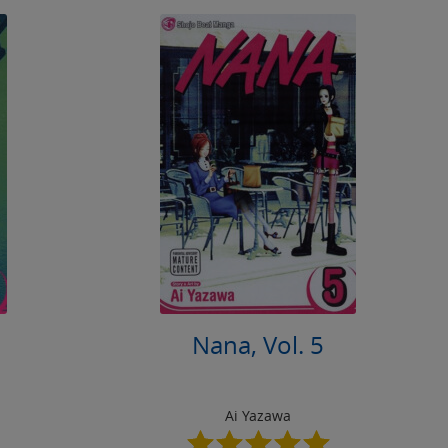
Nana, Vol. 5
Ai Yazawa
5.0