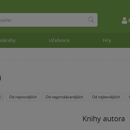
ioknihy
Učebnice
Hry
a
e
Od nejnovějších
Od nejprodávanějších
Od nejlevnějších
Knihy autora