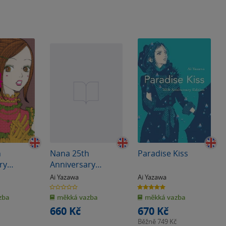
h
Nana 25th
Paradise Kiss
ry
Anniversary
l. 3
Edition, Vol. 4
Ai Yazawa
Ai Yazawa
0.0
5.0
z
z
zba
měkká vazba
měkká vazba
5
5
hvězdiček
hvězdiček
660 Kč
670 Kč
Běžně
749 Kč