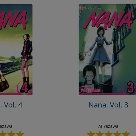
 Vol. 4
Nana, Vol. 3
Yazawa
Ai Yazawa
5.0
5.0