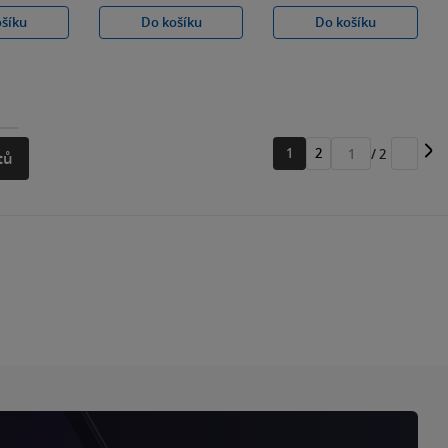
ošíku
Do košíku
Do košíku
1
2
/ 2
tů
Přejít
na
stránku