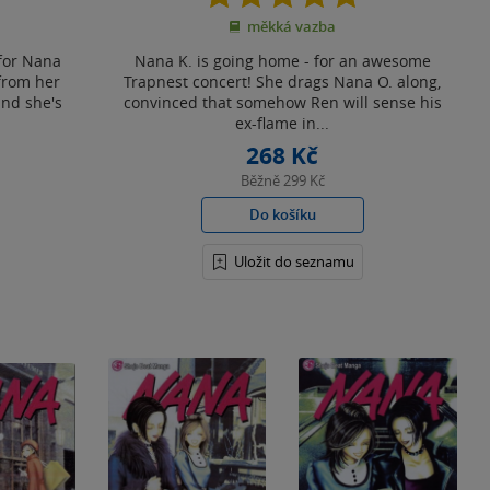
z
měkká vazba
5
hvězdiček
 for Nana
Nana K. is going home - for an awesome
from her
Trapnest concert! She drags Nana O. along,
and she's
convinced that somehow Ren will sense his
ex-flame in...
268 Kč
Běžně
299 Kč
Do košíku
Uložit do seznamu