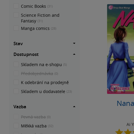
Comic Books
(31)
Science Fiction and
Fantasy
(31)
Manga comics
(28)
Stav
Dostupnost
Skladem na e-shopu
(5)
Předobjednávka
(0)
K odebrání na prodejně
Skladem u dodavatele
(23)
Nana,
Vazba
Pevná vazba
(0)
Ai 
Měkká vazba
(32)