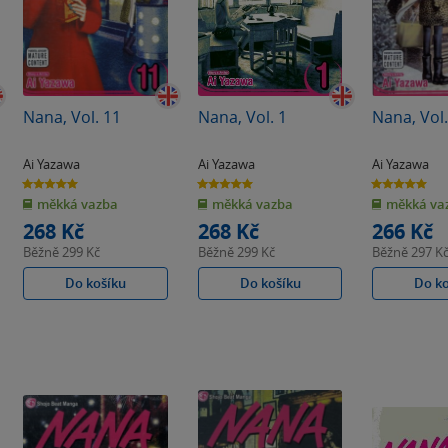
Nana, Vol. 11
Nana, Vol. 1
Nana, Vol.
Ai Yazawa
Ai Yazawa
Ai Yazawa
5.0
5.0
5.0
z
z
z
měkká vazba
měkká vazba
měkká va
5
5
5
hvězdiček
hvězdiček
hvězdiček
268 Kč
268 Kč
266 Kč
Běžně
299 Kč
Běžně
299 Kč
Běžně
297 K
Do košíku
Do košíku
Do k