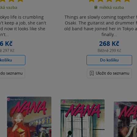
z
z
ká vazba
měkká vazba
5
5
hvězdiček
hvězdiček
okyo life is crumbling
Things are slowly coming together
t keep a job, she can't
Osaki. The guitarist and drummer 
 now it looks like she
old band have joined her in Tokyo 
n't...
finally...
6 Kč
268 Kč
ně
297 Kč
Běžně
299 Kč
košíku
Do košíku
t do seznamu
Uložit do seznamu