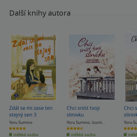
Další knihy autora
Zdál se mi zase ten
Chci sníst tvoji
Chci s
stejný sen 3
slinivku
sliniv
Yoru Sumino
Yoru Sumino
,
Izumi
Yoru S
Kirihara
4.7
4.5
4.0
z
z
z
měkká vazba
měkká vazba
měkk
5
5
5