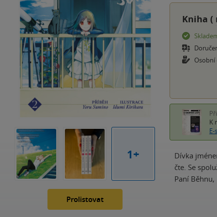
Kniha (
Sklade
Doruče
Osobní
Př
K 
E-
1+
Dívka jménem
čte. Se spol
Paní Běhnu, 
Prolistovat