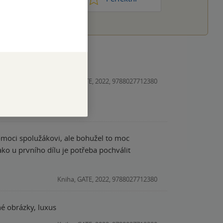
Kniha, GATE, 2022, 9788027712380
pomoci spolužákovi, ale bohužel to moc
jako u prvního dílu je potřeba pochválit
Kniha, GATE, 2022, 9788027712380
né obrázky, luxus