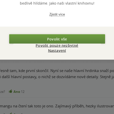
Hodnocení našich knihkupců: 0.0 z 5
bedlivě hlídáme. Jako naši vlastní knihovnu!
Zjistit více
ě se rozvíjející příběh. Těším se na další díl.
Povolit vše
nze?
Ano
13
Povolit pouze nezbytné
Nastavení
řesně tam, kde první skončil. Nyní se naše hlavní hrdinka snaží 
 i další hlavní postavy, o nichž se dozvídáme nové detaily. Stejně 
nze?
Ano
12
mangu na čtení tak toto je ono. Zajímavý příběh, hezky ilustrova