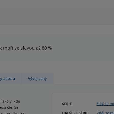
 k moři se slevou až 80 %
hy autora
Vývoj ceny
í školy, kde
SÉRIE
Zdál se mi
dši čte. Se
DALŠÍ ZE SÉRIE
Zdál se m
to mimo školu si