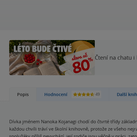
Čtení na chatu i
49
Popis
Hodnocení
Další kni
Dívka jménem Nanoka Kojanagi chodí do čtvrté třídy základn
každou chvíli tráví ve školní knihovně, protože ze všeho nejra
spolužáky příliš nevychází, její rodiče jsou věčně v práci, za