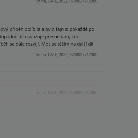
Kniha, GATE, 2022, 9788027712380
ový příběh oblíbila a bylo fajn si pokaždé po
dopádně díl navazuje přesně tam, kde
běh se dále rozvíjí. Moc se těším na další díl.
Kniha, GATE, 2022, 9788027712380
Kniha, GATE, 2022, 9788027712380