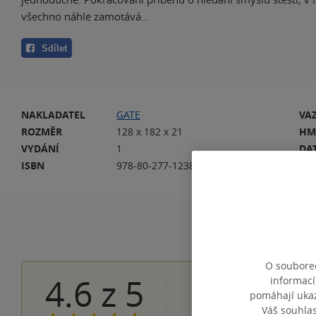
všechno náhle zamotává…
Sdílet
NAKLADATEL
GATE
VA
ROZMĚR
128 x 182 x 21
HM
VYDÁNÍ
1
DA
ISBN
978-80-277-1238-0
EA
O souborec
4.6
z
5
informací
32×
5 hvězdiče
pomáhají ukazo
15×
4 hvězdičky
Váš souhla
1×