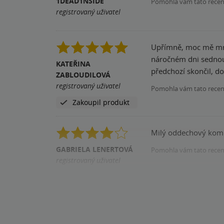
1DEAD1NSIDE
Pomohla vám tato rece
registrovaný uživatel
Upřímně, moc mě mrzí,
náročném dni sednou,
KATEŘINA
předchozí skončil, doz
ZABLOUDILOVÁ
registrovaný uživatel
Pomohla vám tato rece
Zakoupil produkt
Milý oddechový komi
GABRIELA LENERTOVÁ
Pomohla vám tato rece
registrovaný uživatel
Zakoupil produkt