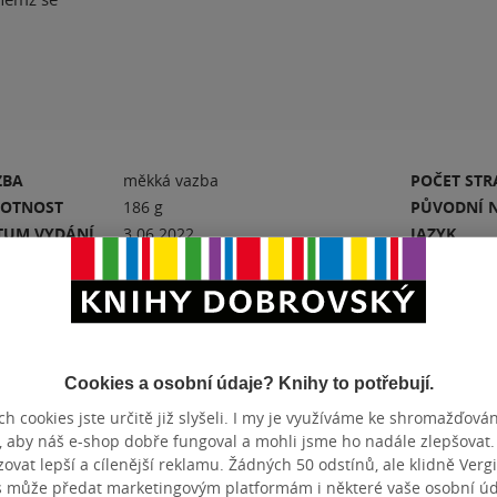
ZBA
měkká vazba
POČET ST
OTNOST
186 g
PŮVODNÍ 
TUM VYDÁNÍ
3.06.2022
JAZYK
N
9788027712380
Hodnocení a recenze čtenářů
Cookies a osobní údaje? Knihy to potřebují.
h cookies jste určitě již slyšeli. I my je využíváme ke shromažďován
, aby náš e-shop dobře fungoval a mohli jsme ho nadále zlepšovat
k
PŘIDEJTE SVÉ HODNOCENÍ KNIHY
vat lepší a cílenější reklamu. Žádných 50 odstínů, ale klidně Vergil
s může předat marketingovým platformám i některé vaše osobní úda
N