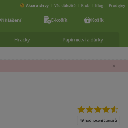
Akce a slevy
Vše důležité
Klub
Blog
Prodejny
E-košík
Košík
Přihlášení
Hračky
Papírnictví a dárky
Zav
4.6
z
5
49 hodnocení čtenářů
hvězd