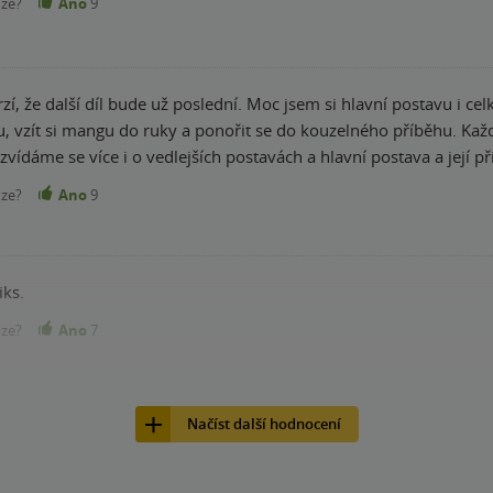
nze?
Ano
9
 že další díl bude už poslední. Moc jsem si hlavní postavu i celk
 vzít si mangu do ruky a ponořit se do kouzelného příběhu. Kaž
vídáme se více i o vedlejších postavách a hlavní postava a její pří
nze?
Ano
9
ks.
nze?
Ano
7
Načíst další hodnocení