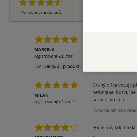
3 hvězdičky
1×
2 hvězdičky
0×
49
hodnocení čtenářů
1 hvezdička
Krásné kresby, zajímav
MARCELA
Pomohla vám tato rece
registrovaný uživatel
Zakoupil produkt
Druhý díl navazuje p
nefunguje. Rozvíjí se
MILAN
parádní kresbu.
registrovaný uživatel
Pomohla vám tato rece
Podle mě, kdo hledá 