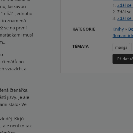
1.
Zdál se
nu, laskavou
2.
Zdál se
á “mňá”. Jednoho
3.
Zdál se
co to znamená
ž se na první
KATEGORIE
Knihy
»
Be
amarádkami musí
Romantic
ným…
TÉMATA
manga
ho
Přidat 
 čtenářů po
h vztazích, a
šená čtenářka,
í jizvy. Je ale
ami stalo? Ve
zloděj. Kirjú
 ale není to tak
 němž se