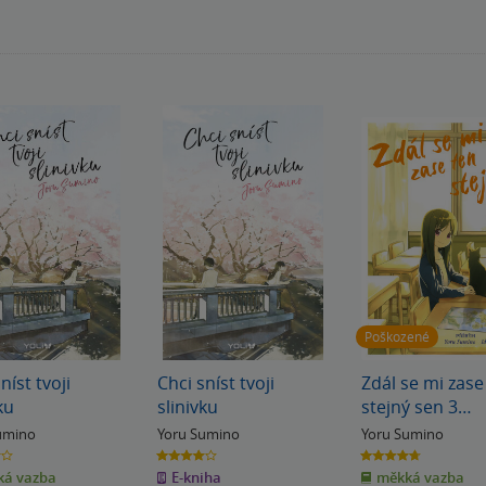
Poškozené
níst tvoji
Chci sníst tvoji
Zdál se mi zase
ku
slinivku
stejný sen 3
(poškozená)
umino
Yoru Sumino
Yoru Sumino
4.0
4.7
z
z
á vazba
E-kniha
měkká vazba
5
5