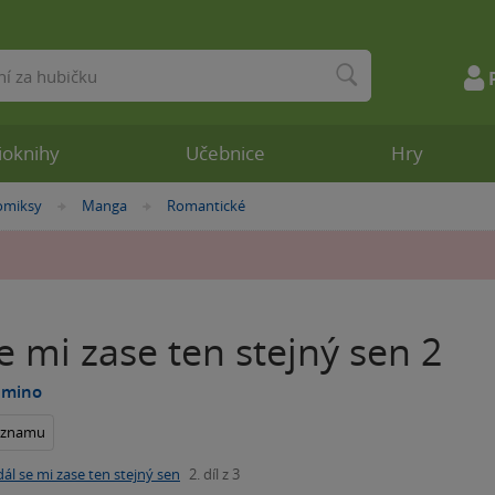
ioknihy
Učebnice
Hry
omiksy
Manga
Romantické
»
»
e mi zase ten stejný sen 2
umino
seznamu
dál se mi zase ten stejný sen
2. díl z 3