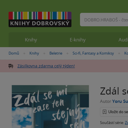
Vyhledávání
Knihy
E-knihy
Aud
Nacházíte
Domů
Knihy
Beletrie
Sci-fi, Fantasy a Komiksy
K
»
»
»
»
se
zde:
Zásilkovna zdarma celý týden!
Zdál s
Autor
Yoru S
Uložit do 
Součástí série:
Z