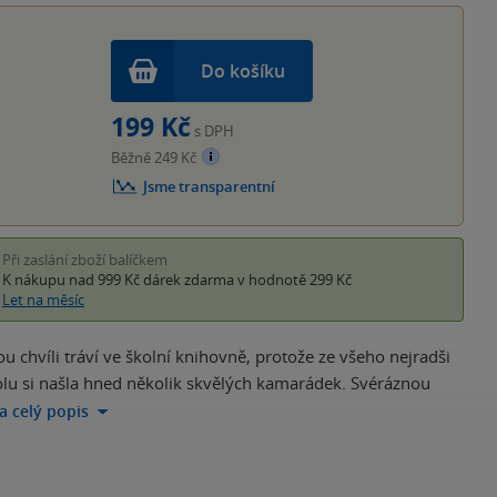
Do košíku
199 Kč
s DPH
Běžně 249 Kč
Jsme transparentní
Při zaslání zboží balíčkem
K nákupu nad 999 Kč
dárek zdarma
v hodnotě 299 Kč
Let na měsíc
 chvíli tráví ve školní knihovně, protože ze všeho nejradši
školu si našla hned několik skvělých kamarádek. Svéráznou
na celý popis