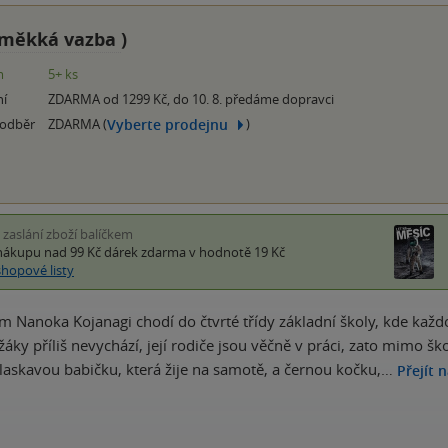
měkká vazba
)
m
5+ ks
ní
ZDARMA od 1299 Kč, do 10. 8. předáme dopravci
Vyberte prodejnu
 odběr
ZDARMA (
)
i zaslání zboží balíčkem
nákupu nad 99 Kč
dárek zdarma
v hodnotě 19 Kč
shopové listy
 Nanoka Kojanagi chodí do čtvrté třídy základní školy, kde každou
užáky příliš nevychází, její rodiče jsou věčně v práci, zato mimo 
laskavou babičku, která žije na samotě, a černou kočku,…
Přejít 