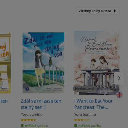
Všechny knihy autora
Následu
Nedostupné
 ten
Zdál se mi zase ten
I Want to Eat Your
stejný sen 1
Pancreas: The
Complete Manga
Yoru Sumino
Yoru Sumino
Collection
4.4
3.0
z
z
měkká vazba
měkká vazba
5
5