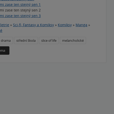
 mi zase ten stejný sen 1
 mi zase ten stejný sen 2
 mi zase ten stejný sen 3
letrie
»
Sci-fi, Fantasy a Komiksy
»
Komiksy
»
Manga
»
ké
drama
střední škola
slice of life
melancholické
téma