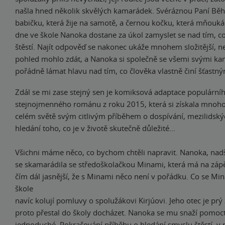
našla hned několik skvělých kamarádek. Svéráznou Paní Běh
babičku, která žije na samotě, a černou kočku, která mňouk
dne ve škole Nanoka dostane za úkol zamyslet se nad tím, 
štěstí. Najít odpověď se nakonec ukáže mnohem složitější, ne
pohled mohlo zdát, a Nanoka si společně se všemi svými k
pořádně lámat hlavu nad tím, co člověka vlastně činí šťast
Zdál se mi zase stejný sen je komiksová adaptace populární
stejnojmenného románu z roku 2015, která si získala mnoho
celém světě svým citlivým příběhem o dospívání, mezilidskýc
hledání toho, co je v životě skutečně důležité…
Všichni máme něco, co bychom chtěli napravit. Nanoka, nad
se skamarádila se středoškolačkou Minami, která má na zápěst
čím dál jasnější, že s Minami něco není v pořádku. Co se Min
škole
navíc kolují pomluvy o spolužákovi Kirjúovi. Jeho otec je prý 
proto přestal do školy docházet. Nanoka se mu snaží pomoct,
jednoduché. Pokračování příběhu o hledání smyslu štěstí, v