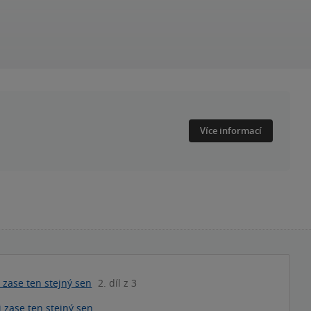
Více informací
 zase ten stejný sen
2. díl z 3
i zase ten stejný sen