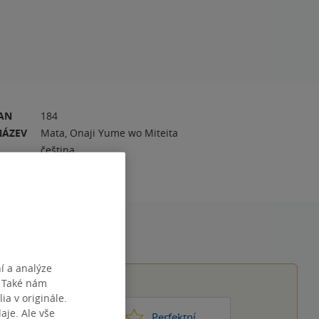
RAN
184
NÁZEV
Mata, Onaji Yume wo Miteita
čeština
í a analýze
. Také nám
ia v originále.
je. Ale vše
1
2
3
4
5
ic moc
Perfektní