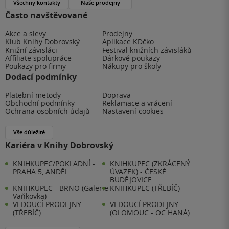
Všechny kontakty
Naše prodejny
Často navštěvované
Akce a slevy
Prodejny
Klub Knihy Dobrovský
Aplikace KDčko
Knižní závisláci
Festival knižních závisláků
Affiliate spolupráce
Dárkové poukazy
Poukazy pro firmy
Nákupy pro školy
Dodací podmínky
Platební metody
Doprava
Obchodní podmínky
Reklamace a vrácení
Ochrana osobních údajů
Nastavení cookies
Vše důležité
Kariéra v Knihy Dobrovský
KNIHKUPEC/POKLADNÍ -
KNIHKUPEC (ZKRÁCENÝ
PRAHA 5, ANDĚL
ÚVAZEK) - ČESKÉ
BUDĚJOVICE
KNIHKUPEC - BRNO (Galerie
KNIHKUPEC (TŘEBÍČ)
Vaňkovka)
VEDOUCÍ PRODEJNY
VEDOUCÍ PRODEJNY
(TŘEBÍČ)
(OLOMOUC - OC HANÁ)