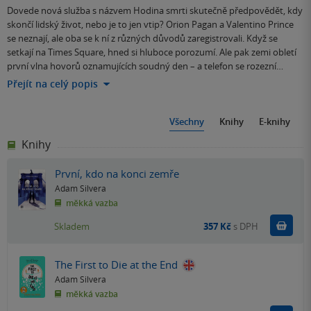
Dovede nová služba s názvem Hodina smrti skutečně předpovědět, kdy
skončí lidský život, nebo je to jen vtip? Orion Pagan a Valentino Prince
se neznají, ale oba se k ní z různých důvodů zaregistrovali. Když se
setkají na Times Square, hned si hluboce porozumí. Ale pak zemi obletí
první vlna hovorů oznamujících soudný den – a telefon se rozezní…
Přejít na celý popis
Všechny
Knihy
E-knihy
Knihy
První, kdo na konci zemře
Adam Silvera
měkká vazba
Do k
Skladem
357 Kč
s DPH
The First to Die at the End
Adam Silvera
měkká vazba