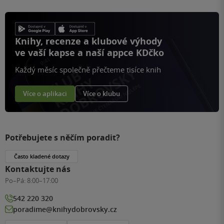
Knihy, recenze a klubové výhody
ve vaší kapse a naší appce KDčko
Každý měsíc společně přečteme tisíce knih
Více o aplikaci
Více o klubu
Potřebujete s něčím poradit?
Často kladené dotazy
Kontaktujte nás
Po–Pá:
8:00–17:00
542 220 320
poradime@knihydobrovsky.cz