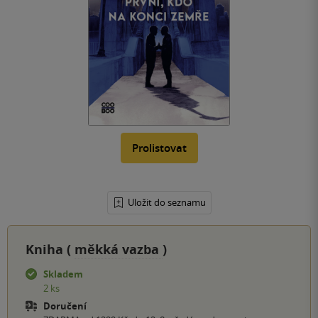
Prolistovat
Uložit do seznamu
Kniha (
měkká vazba
)
Skladem
2 ks
Doručení