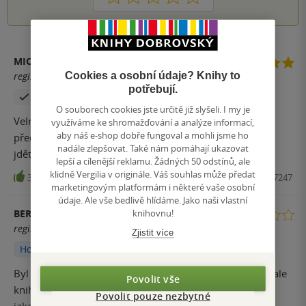
MICHAEL
Cookies a osobní údaje? Knihy to
registrovaný uživatel
potřebují.
Zakoupil produkt
O souborech cookies jste určitě již slyšeli. I my je
Velmi dojemná a srdcervoucí kniha. Líbí se mi více jak
využíváme ke shromažďování a analýze informací,
aby náš e-shop dobře fungoval a mohli jsme ho
předchůdce : Oba na konci zemřou. Určitě neváhejte a
nadále zlepšovat. Také nám pomáhají ukazovat
jděte do toho.
lepší a cílenější reklamu. Žádných 50 odstínů, ale
klidně Vergilia v originále. Váš souhlas může předat
34
Kniha, CooBoo, 2023, 9788076617247
marketingovým platformám i některé vaše osobní
údaje. Ale vše bedlivě hlídáme. Jako naši vlastní
knihovnu!
BERRYNAAA
registrovaný uživatel
Zjistit více
Hodnoceno z aplikace
Byl to dobrý jak četla jsem i oba dva na konci zemřou , ale
Povolit vše
knihy nejsou moc můj šálek čaje. Čtení ale bylo fajn to
Povolit pouze nezbytné