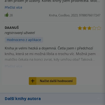
a ten pribeh je uzasny. Konec knihy jsem probrecela. Moc
doporucuji
Přečíst
více
28
Kniha, CooBoo, 2023, 9788076617247
DAANUŠ
registrovaný uživatel
Hodnoceno z aplikace
Kniha je velmi hezká a dojemná. Četla jsem i předchozí
knihu, která se mi možná líbila o trochu víc. Možná jsem
maličko čekala na konci zvrat, kdy umřou oba? Taková
oddechovka, která neurazí.
Přečíst
více
21
Kniha, CooBoo, 2023, 9788076617247
Načíst další hodnocení
Další knihy autora