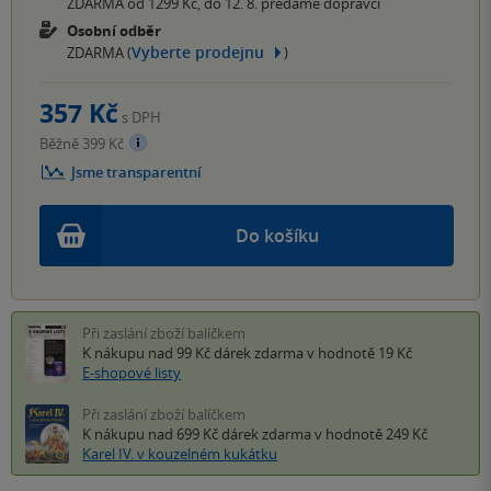
ZDARMA od 1299 Kč, do 12. 8. předáme dopravci
Osobní odběr
Vyberte prodejnu
ZDARMA (
)
357 Kč
s DPH
Běžně 399 Kč
Jsme transparentní
Do košíku
Při zaslání zboží balíčkem
K nákupu nad 99 Kč
dárek zdarma
v hodnotě 19 Kč
E-shopové listy
Při zaslání zboží balíčkem
K nákupu nad 699 Kč
dárek zdarma
v hodnotě 249 Kč
Karel IV. v kouzelném kukátku