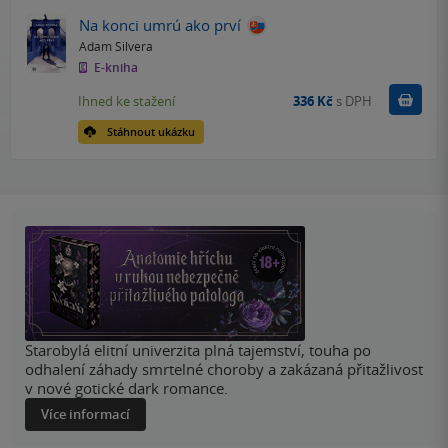
Na konci umrú ako prví
Adam Silvera
E-kniha
Koupit
Ihned ke stažení
336 Kč
s DPH
Stáhnout ukázku
Starobylá elitní univerzita plná tajemství, touha po
odhalení záhady smrtelné choroby a zakázaná přitažlivost
v nové gotické dark romance.
Více informací