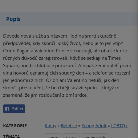
Popis
Dovede nová služba s názvem Hodina smrti skutečně
předpovědět, kdy skončí lidský život, nebo je to jen vtip?
Orion Pagan a Valentino Prince se neznají, ale oba se k ní z
různých důvodů zaregistrovali. Když se setkají na Times
Square, hned si hluboce porozumí. Ale pak zemi obletí první
vlna hovorů oznamujících soudný den – a telefon se rozezní
jen jednomu z nich. Orion ani Valentino netuší, jak den
skončí, přesto vědí, že ho chtějí strávit spolu… i když to
znamená, že jim rozloučení zlomí srdce.
Sdílet
KATEGORIE
Knihy
»
Beletrie
»
Young Adult
»
LGBTQ+
TÉMATA
lgbtq+
tiktok
young adult