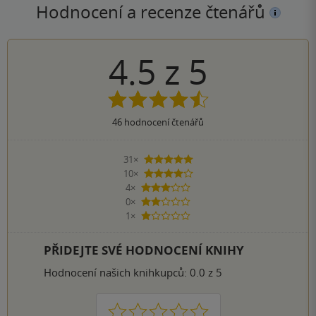
Hodnocení a recenze čtenářů
4.5
z
5
46
hodnocení čtenářů
31×
5 hvězdiček
10×
4 hvězdičky
4×
3 hvězdičky
0×
2 hvězdičky
1×
1 hvezdička
PŘIDEJTE SVÉ HODNOCENÍ KNIHY
Hodnocení našich knihkupců: 0.0 z 5
1
2
3
4
5