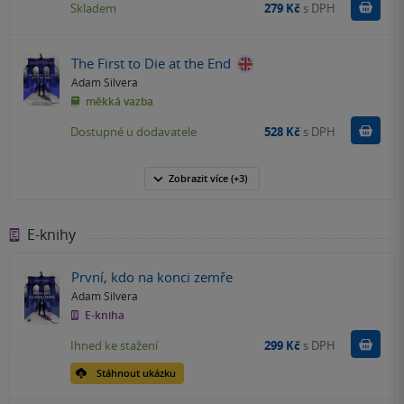
Do k
Skladem
279 Kč
s DPH
The First to Die at the End
Adam Silvera
měkká vazba
Do k
Dostupné u dodavatele
528 Kč
s DPH
Zobrazit
více
(+3)
E-knihy
První, kdo na konci zemře
Adam Silvera
E-kniha
Koupit
Ihned ke stažení
299 Kč
s DPH
Stáhnout ukázku