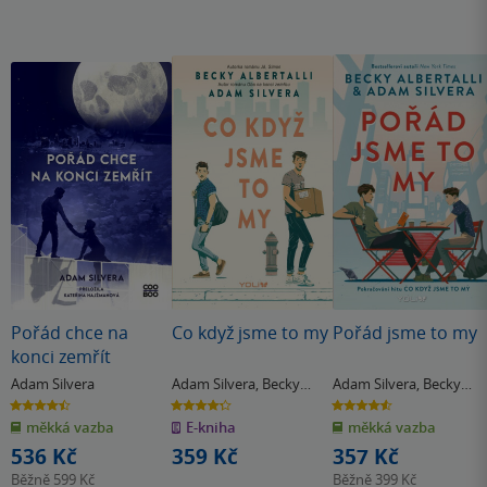
Pořád chce na
Co když jsme to my
Pořád jsme to my
konci zemřít
Adam Silvera
Adam Silvera
,
Becky
Adam Silvera
,
Becky
Albertalli
Albertalli
4.5
4.3
4.6
z
z
z
měkká vazba
E-kniha
měkká vazba
5
5
5
hvězdiček
hvězdiček
hvězdiček
536 Kč
359 Kč
357 Kč
Běžně
599 Kč
Běžně
399 Kč