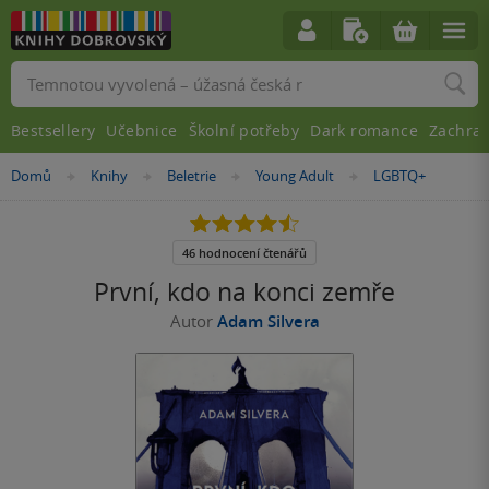
Vyhledávání
Bestsellery
Učebnice
Školní potřeby
Dark romance
Zachra
Nacházíte
Domů
Knihy
Beletrie
Young Adult
LGBTQ+
»
»
»
»
se
zde:
4.5
z
5
46 hodnocení čtenářů
hvězdiček
První, kdo na konci zemře
Autor
Adam Silvera