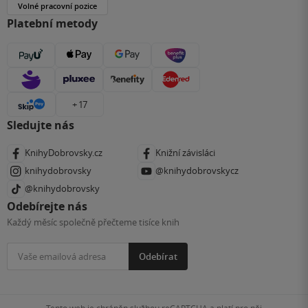
Volné pracovní pozice
Platební metody
+ 17
Sledujte nás
KnihyDobrovsky.cz
Knižní závisláci
knihydobrovsky
@knihydobrovskycz
@knihydobrovsky
Odebírejte nás
Každý měsíc společně přečteme tisíce knih
Odebírat
Tento web je chráněn službou reCAPTCHA a platí pro něj