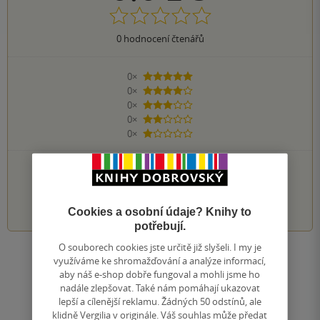
0
hodnocení čtenářů
0×
5 hvězdiček
0×
4 hvězdičky
0×
3 hvězdičky
0×
2 hvězdičky
0×
1 hvezdička
PŘIDEJTE SVÉ HODNOCENÍ KNIHY
1
2
3
4
5
Cookies a osobní údaje? Knihy to
potřebují.
O souborech cookies jste určitě již slyšeli. I my je
Zobrazit všechna hodnocení
využíváme ke shromažďování a analýze informací,
aby náš e-shop dobře fungoval a mohli jsme ho
nadále zlepšovat. Také nám pomáhají ukazovat
Přidat hodnocení
lepší a cílenější reklamu. Žádných 50 odstínů, ale
klidně Vergilia v originále. Váš souhlas může předat