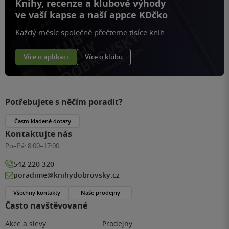
Knihy, recenze a klubové výhody
ve vaší kapse a naší appce KDčko
Každý měsíc společně přečteme tisíce knih
Více o aplikaci
Více o klubu
Potřebujete s něčím poradit?
Často kladené dotazy
Kontaktujte nás
Po–Pá:
8:00–17:00
542 220 320
poradime@knihydobrovsky.cz
Všechny kontakty
Naše prodejny
Často navštěvované
Akce a slevy
Prodejny