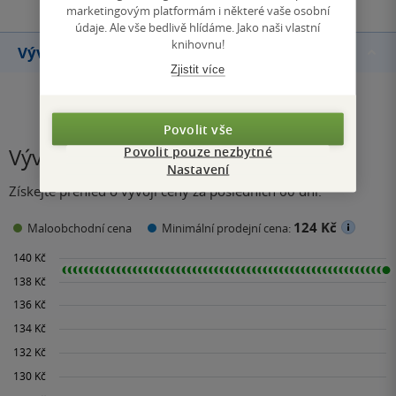
marketingovým platformám i některé vaše osobní
údaje. Ale vše bedlivě hlídáme. Jako naši vlastní
knihovnu!
Vývoj ceny
Zjistit více
Povolit vše
Povolit pouze nezbytné
Vývoj ceny
Nastavení
Získejte přehled o vývoji ceny za posledních 60 dní.
124 Kč
Maloobchodní cena
Minimální prodejní cena: