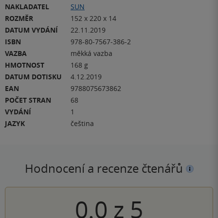
NAKLADATEL
SUN
ROZMĚR
152 x 220 x 14
DATUM VYDÁNÍ
22.11.2019
ISBN
978-80-7567-386-2
VAZBA
měkká vazba
HMOTNOST
168 g
DATUM DOTISKU
4.12.2019
EAN
9788075673862
POČET STRAN
68
VYDÁNÍ
1
JAZYK
čeština
Hodnocení a recenze čtenářů
0.0
z
5