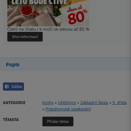
Čtení na chatu i k moři se slevou až 80 %
Více informací
Popis
Sdílet
KATEGORIE
Knihy
»
Učebnice
»
Základní škola
»
5. třída
»
Prázdninové opakování
TÉMATA
Přidat téma