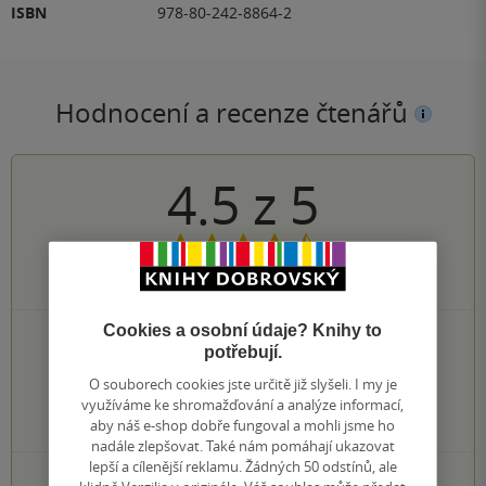
ISBN
978-80-242-8864-2
Hodnocení a recenze čtenářů
4.5
z
5
338
hodnocení čtenářů
Cookies a osobní údaje? Knihy to
221×
5 hvězdiček
potřebují.
79×
4 hvězdičky
28×
O souborech cookies jste určitě již slyšeli. I my je
3 hvězdičky
využíváme ke shromažďování a analýze informací,
9×
2 hvězdičky
aby náš e-shop dobře fungoval a mohli jsme ho
1×
1 hvezdička
nadále zlepšovat. Také nám pomáhají ukazovat
lepší a cílenější reklamu. Žádných 50 odstínů, ale
PŘIDEJTE SVÉ HODNOCENÍ KNIHY