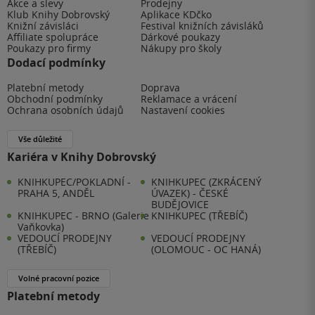
Akce a slevy
Prodejny
Klub Knihy Dobrovský
Aplikace KDčko
Knižní závisláci
Festival knižních závisláků
Affiliate spolupráce
Dárkové poukazy
Poukazy pro firmy
Nákupy pro školy
Dodací podmínky
Platební metody
Doprava
Obchodní podmínky
Reklamace a vrácení
Ochrana osobních údajů
Nastavení cookies
Vše důležité
Kariéra v Knihy Dobrovský
KNIHKUPEC/POKLADNÍ -
KNIHKUPEC (ZKRÁCENÝ
PRAHA 5, ANDĚL
ÚVAZEK) - ČESKÉ
BUDĚJOVICE
KNIHKUPEC - BRNO (Galerie
KNIHKUPEC (TŘEBÍČ)
Vaňkovka)
VEDOUCÍ PRODEJNY
VEDOUCÍ PRODEJNY
(TŘEBÍČ)
(OLOMOUC - OC HANÁ)
Volné pracovní pozice
Platební metody