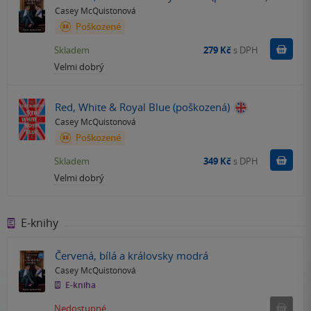
Casey McQuistonová
Poškozené
Do k
Skladem
279 Kč
s DPH
Velmi dobrý
Red, White & Royal Blue (poškozená)
Casey McQuistonová
Poškozené
Do k
Skladem
349 Kč
s DPH
Velmi dobrý
E-knihy
Červená, bílá a královsky modrá
Casey McQuistonová
E-kniha
Nedostu
Nedostupné