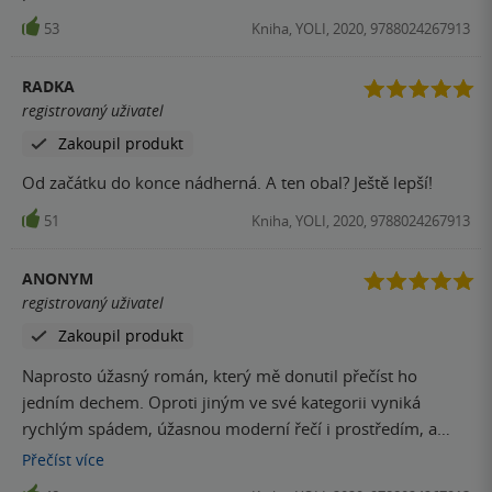
53
Kniha, YOLI, 2020, 9788024267913
RADKA
registrovaný uživatel
Zakoupil produkt
Od začátku do konce nádherná. A ten obal? Ještě lepší!
51
Kniha, YOLI, 2020, 9788024267913
ANONYM
registrovaný uživatel
Zakoupil produkt
Naprosto úžasný román, který mě donutil přečíst ho
jedním dechem. Oproti jiným ve své kategorii vyniká
rychlým spádem, úžasnou moderní řečí i prostředím, a
hlavně tím, že se nebojí erotiky, kterou popisuje explicitně,
Přečíst
více
ale ne vulgárně. Rozhodně doporučuji přečíst. ✌️