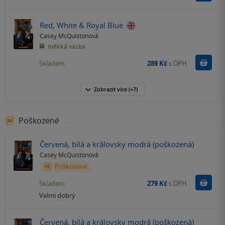
Red, White & Royal Blue
Casey McQuistonová
měkká vazba
Do k
Skladem
289 Kč
s DPH
Zobrazit
více
(+7)
Poškozené
Červená, bílá a královsky modrá (poškozená)
Casey McQuistonová
Poškozené
Do k
Skladem
279 Kč
s DPH
Velmi dobrý
Červená, bílá a královsky modrá (poškozená)