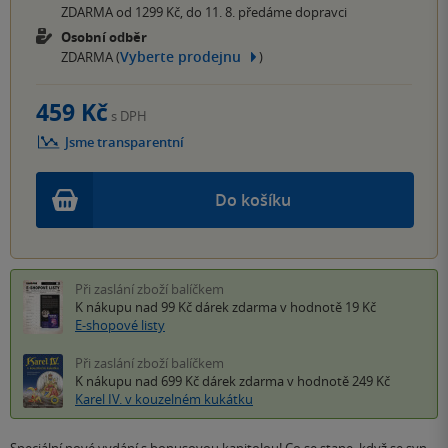
ZDARMA od 1299 Kč, do 11. 8. předáme dopravci
Osobní odběr
Vyberte prodejnu
ZDARMA (
)
459 Kč
s DPH
Jsme transparentní
Do košíku
Při zaslání zboží balíčkem
K nákupu nad 99 Kč
dárek zdarma
v hodnotě 19 Kč
E-shopové listy
Při zaslání zboží balíčkem
K nákupu nad 699 Kč
dárek zdarma
v hodnotě 249 Kč
Karel IV. v kouzelném kukátku