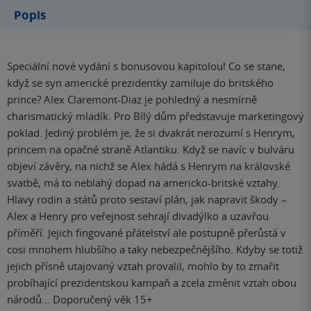
Popis
Speciální nové vydání s bonusovou kapitolou! Co se stane,
když se syn americké prezidentky zamiluje do britského
prince? Alex Claremont-Diaz je pohledný a nesmírně
charismatický mladík. Pro Bílý dům představuje marketingový
poklad. Jediný problém je, že si dvakrát nerozumí s Henrym,
princem na opačné straně Atlantiku. Když se navíc v bulváru
objeví závěry, na nichž se Alex hádá s Henrym na královské
svatbě, má to neblahý dopad na americko-britské vztahy.
Hlavy rodin a států proto sestaví plán, jak napravit škody –
Alex a Henry pro veřejnost sehrají divadýlko a uzavřou
příměří. Jejich fingované přátelství ale postupně přerůstá v
cosi mnohem hlubšího a taky nebezpečnějšího. Kdyby se totiž
jejich přísně utajovaný vztah provalil, mohlo by to zmařit
probíhající prezidentskou kampaň a zcela změnit vztah obou
národů... Doporučený věk 15+