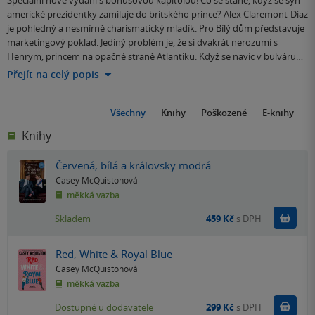
Speciální nové vydání s bonusovou kapitolou! Co se stane, když se syn
americké prezidentky zamiluje do britského prince? Alex Claremont-Diaz
je pohledný a nesmírně charismatický mladík. Pro Bílý dům představuje
marketingový poklad. Jediný problém je, že si dvakrát nerozumí s
Henrym, princem na opačné straně Atlantiku. Když se navíc v bulváru…
Přejít na celý popis
Všechny
Knihy
Poškozené
E-knihy
Knihy
Červená, bílá a královsky modrá
Casey McQuistonová
měkká vazba
Do k
Skladem
459 Kč
s DPH
Red, White & Royal Blue
Casey McQuistonová
měkká vazba
Do k
Dostupné u dodavatele
299 Kč
s DPH