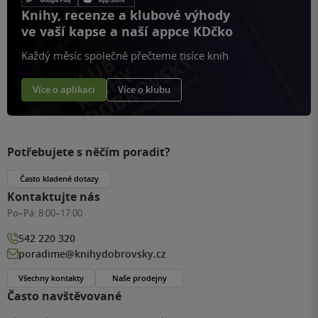
Knihy, recenze a klubové výhody
ve vaší kapse a naší appce KDčko
Každý měsíc společně přečteme tisíce knih
Více o aplikaci
Více o klubu
Potřebujete s něčím poradit?
Často kladené dotazy
Kontaktujte nás
Po–Pá:
8:00–17:00
542 220 320
poradime@knihydobrovsky.cz
Všechny kontakty
Naše prodejny
Často navštěvované