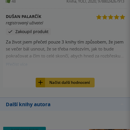
48
Kniha, YOLI, 2020, 9788024267913
DUŠAN PALARČÍK
registrovaný uživatel
Zakoupil produkt
Za život jsem přečetl pouze 3 knihy tím způsobem, že jsem
se večer bál usnout, že se třeba nedozvím, jak to bude
pokračovat a čím to celé skončí, abych hned za rozbřesku -
po třech hodinách spánku - mohl hned pokračovat dále a
Přečíst
více
otáčet list za listem... Toto je třetí z nich! (Ty druhé 2 byly
45
Kniha, YOLI, 2020, 9788024267913
úplně jiných žánr< - Kingova Pavučina snů a od JKR Vězeň z
Načíst další hodnocení
Azkabanu) Nemohl jsem se od této knihy "odlepit" do
poslední stránky...a možná bych to zvládl i rychleji,
kdybych si vtipné pasáže nemusel číst víckrát za sebou,
Další knihy autora
anebo po většinu času se mi slzami nerozmazávala
písmenka přede mnou... ♥️