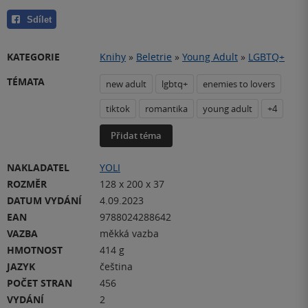
Sdílet
KATEGORIE
Knihy
»
Beletrie
»
Young Adult
»
LGBTQ+
TÉMATA
new adult
lgbtq+
enemies to lovers
tiktok
romantika
young adult
+4
Přidat téma
NAKLADATEL
YOLI
ROZMĚR
128 x 200 x 37
DATUM VYDÁNÍ
4.09.2023
EAN
9788024288642
VAZBA
měkká vazba
HMOTNOST
414 g
JAZYK
čeština
POČET STRAN
456
VYDÁNÍ
2