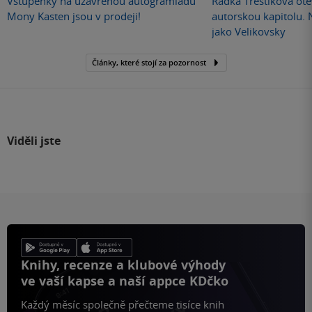
Vstupenky na uzavřenou autogramiádu
Radka Třeštíková otev
Mony Kasten jsou v prodeji!
autorskou kapitolu.
jako Velikovsky
Články, které stojí za pozornost
Viděli jste
Knihy, recenze a klubové výhody
ve vaší kapse a naší appce KDčko
Každý měsíc společně přečteme tisíce knih