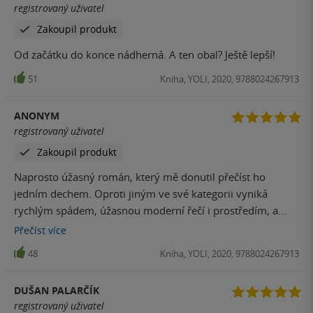
registrovaný uživatel
Zakoupil produkt
Od začátku do konce nádherná. A ten obal? Ještě lepší!
51
Kniha, YOLI, 2020, 9788024267913
ANONYM
registrovaný uživatel
Zakoupil produkt
Naprosto úžasný román, který mě donutil přečíst ho
jedním dechem. Oproti jiným ve své kategorii vyniká
rychlým spádem, úžasnou moderní řečí i prostředím, a
hlavně tím, že se nebojí erotiky, kterou popisuje explicitně,
Přečíst
více
ale ne vulgárně. Rozhodně doporučuji přečíst. ✌️
48
Kniha, YOLI, 2020, 9788024267913
DUŠAN PALARČÍK
registrovaný uživatel