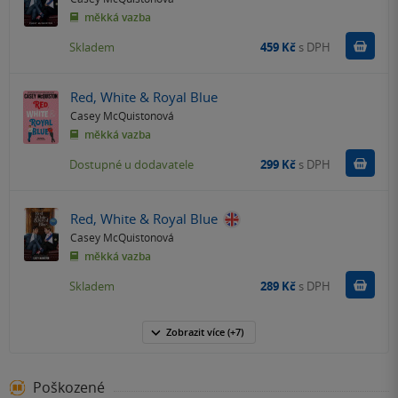
měkká vazba
Do k
Skladem
459 Kč
s DPH
Red, White & Royal Blue
Casey McQuistonová
měkká vazba
Do k
Dostupné u dodavatele
299 Kč
s DPH
Red, White & Royal Blue
Casey McQuistonová
měkká vazba
Do k
Skladem
289 Kč
s DPH
Zobrazit
více
(+7)
Poškozené