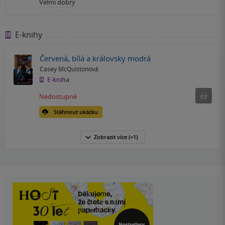
Velmi dobrý
E-knihy
Červená, bílá a královsky modrá
Casey McQuistonová
E-kniha
Nedostu
Nedostupné
Stáhnout ukázku
Zobrazit
více
(+1)