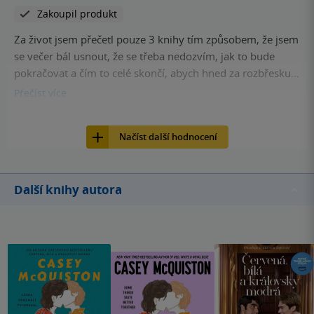
Zakoupil produkt
Za život jsem přečetl pouze 3 knihy tím způsobem, že jsem
se večer bál usnout, že se třeba nedozvím, jak to bude
pokračovat a čím to celé skončí, abych hned za rozbřesku -
po třech hodinách spánku - mohl hned pokračovat dále a
Přečíst
více
otáčet list za listem... Toto je třetí z nich! (Ty druhé 2 byly
45
Kniha, YOLI, 2020, 9788024267913
úplně jiných žánr< - Kingova Pavučina snů a od JKR Vězeň z
Načíst další hodnocení
Azkabanu) Nemohl jsem se od této knihy "odlepit" do
poslední stránky...a možná bych to zvládl i rychleji,
kdybych si vtipné pasáže nemusel číst víckrát za sebou,
Další knihy autora
anebo po většinu času se mi slzami nerozmazávala
písmenka přede mnou... ♥️