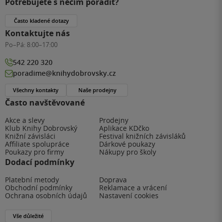
Potřebujete s něčím poradit?
Často kladené dotazy
Kontaktujte nás
Po–Pá:
8:00–17:00
542 220 320
poradime@knihydobrovsky.cz
Všechny kontakty
Naše prodejny
Často navštěvované
Akce a slevy
Prodejny
Klub Knihy Dobrovský
Aplikace KDčko
Knižní závisláci
Festival knižních závisláků
Affiliate spolupráce
Dárkové poukazy
Poukazy pro firmy
Nákupy pro školy
Dodací podmínky
Platební metody
Doprava
Obchodní podmínky
Reklamace a vrácení
Ochrana osobních údajů
Nastavení cookies
Vše důležité