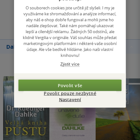
Zobrazit všechna hodnocení
O souborech cookies jste určitě již slyšeli. I my je
využíváme ke shromažďování a analýze informací,
Přidat hodnocení
aby náš e-shop dobře fungoval a mohli jsme ho
nadále zlepšovat. Také nám pomáhají ukazovat
lepší a cílenější reklamu. Žádných 50 odstínů, ale
klidně Vergilia v originále. Váš souhlas může předat
marketingovým platformám i některé vaše osobní
Další knihy autora
údaje. Ale vše bedlivě hlídáme. Jako naši vlastní
knihovnu!
Zjistit více
Povolit vše
Povolit pouze nezbytné
Nastavení