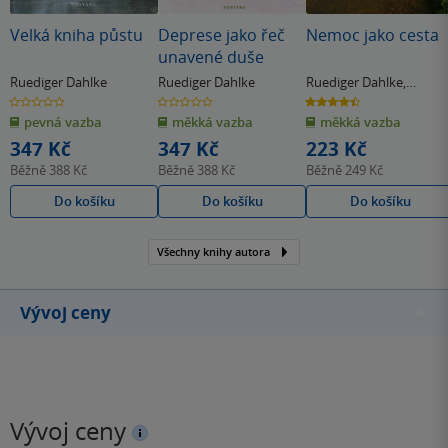
Velká kniha půstu
Deprese jako řeč
Nemoc jako cesta
unavené duše
Ruediger Dahlke
Ruediger Dahlke
Ruediger Dahlke
,
Thorwald Dethlefsen
0.0
0.0
4.5
z
z
z
pevná vazba
měkká vazba
měkká vazba
5
5
5
hvězdiček
hvězdiček
hvězdiček
347 Kč
347 Kč
223 Kč
Běžně
388 Kč
Běžně
388 Kč
Běžně
249 Kč
Do košíku
Do košíku
Do košíku
Všechny knihy autora
Vývoj ceny
Vývoj ceny