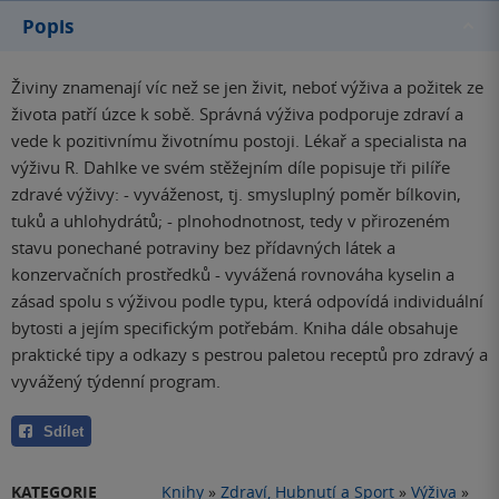
Popis
Živiny znamenají víc než se jen živit, neboť výživa a požitek ze
života patří úzce k sobě. Správná výživa podporuje zdraví a
vede k pozitivnímu životnímu postoji. Lékař a specialista na
výživu R. Dahlke ve svém stěžejním díle popisuje tři pilíře
zdravé výživy: - vyváženost, tj. smysluplný poměr bílkovin,
tuků a uhlohydrátů; - plnohodnotnost, tedy v přirozeném
stavu ponechané potraviny bez přídavných látek a
konzervačních prostředků - vyvážená rovnováha kyselin a
zásad spolu s výživou podle typu, která odpovídá individuální
bytosti a jejím specifickým potřebám. Kniha dále obsahuje
praktické tipy a odkazy s pestrou paletou receptů pro zdravý a
vyvážený týdenní program.
Sdílet
KATEGORIE
Knihy
»
Zdraví, Hubnutí a Sport
»
Výživa
»