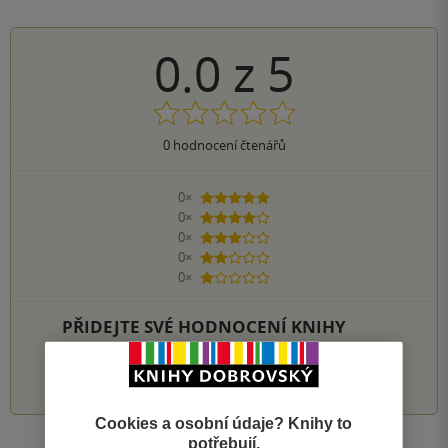
0.0
z
5
0
hodnocení čtenářů
0×
5 hvězdiček
0×
4 hvězdičky
0×
3 hvězdičky
0×
2 hvězdičky
0×
1 hvezdička
PŘIDEJTE SVÉ HODNOCENÍ KNIHY
1
2
3
4
5
Cookies a osobní údaje? Knihy to
potřebují.