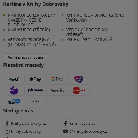
Kariéra v Knihy Dobrovský
KNIHKUPEC (ZKRÁCENÝ
KNIHKUPEC - BRNO (Galerie
ÚVAZEK) - ČESKÉ
Vaňkovka)
BUDĚJOVICE
KNIHKUPEC (TŘEBÍČ)
VEDOUCÍ PRODEJNY
(TŘEBÍČ)
VEDOUCÍ PRODEJNY
KNIHKUPEC - KARVINÁ
(OLOMOUC - OC HANÁ)
Volné pracovní pozice
Platební metody
+ 17
Sledujte nás
KnihyDobrovsky.cz
Knižní závisláci
knihydobrovsky
@knihydobrovskycz