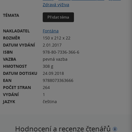
Zdravá výživa
TÉMATA
Přidat téma
NAKLADATEL
Fontána
ROZMĚR
150 x 212 x 22
DATUM VYDÁNÍ
2.01.2017
ISBN
978-80-7336-366-6
VAZBA
pevná vazba
HMOTNOST
308 g
DATUM DOTISKU
24.09.2018
EAN
9788073363666
POČET STRAN
264
VYDÁNÍ
1
JAZYK
čeština
Hodnocení a recenze čtenářů