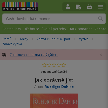
Vyhledávání
Bestsellery
Učebnice
Školní potřeby
Dark romance
Zachra
Nacházíte
Domů
Knihy
Zdraví, Hubnutí a Sport
Výživa
»
»
»
»
se
Zdravá výživa
zde:
Zásilkovna zdarma celý týden!
Za
0.0
z
5
0 hodnocení čtenářů
hvězdiček
Jak správně jíst
Autor
Ruediger Dahlke