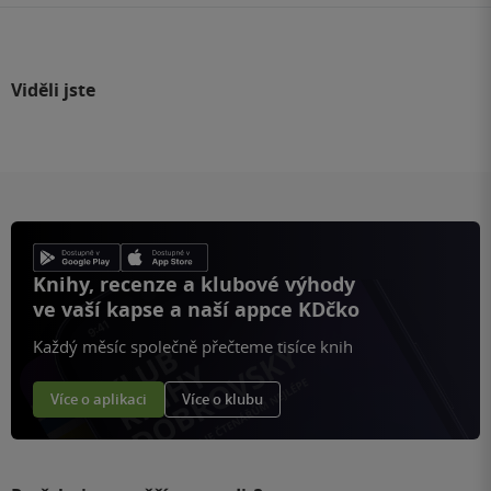
Viděli jste
Knihy, recenze a klubové výhody
ve vaší kapse a naší appce KDčko
Každý měsíc společně přečteme tisíce knih
Více o aplikaci
Více o klubu