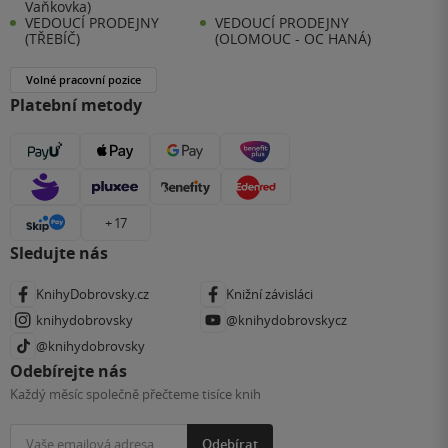
Vaňkovka)
VEDOUCÍ PRODEJNY
VEDOUCÍ PRODEJNY
(TŘEBÍČ)
(OLOMOUC - OC HANÁ)
Volné pracovní pozice
Platební metody
+ 17
Sledujte nás
KnihyDobrovsky.cz
Knižní závisláci
knihydobrovsky
@knihydobrovskycz
@knihydobrovsky
Odebírejte nás
Každý měsíc společně přečteme tisíce knih
Odebírat