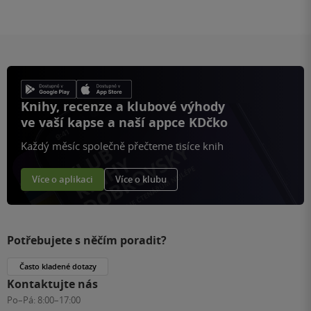
Knihy, recenze a klubové výhody
ve vaší kapse a naší appce KDčko
Každý měsíc společně přečteme tisíce knih
Více o aplikaci
Více o klubu
Potřebujete s něčím poradit?
Často kladené dotazy
Kontaktujte nás
Po–Pá:
8:00–17:00