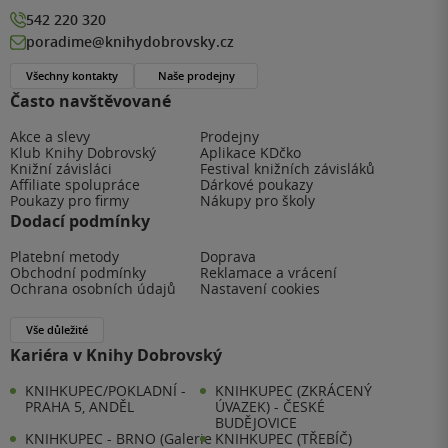
542 220 320
poradime@knihydobrovsky.cz
Všechny kontakty
Naše prodejny
Často navštěvované
Akce a slevy
Prodejny
Klub Knihy Dobrovský
Aplikace KDčko
Knižní závisláci
Festival knižních závisláků
Affiliate spolupráce
Dárkové poukazy
Poukazy pro firmy
Nákupy pro školy
Dodací podmínky
Platební metody
Doprava
Obchodní podmínky
Reklamace a vrácení
Ochrana osobních údajů
Nastavení cookies
Vše důležité
Kariéra v Knihy Dobrovský
KNIHKUPEC/POKLADNÍ -
KNIHKUPEC (ZKRÁCENÝ
PRAHA 5, ANDĚL
ÚVAZEK) - ČESKÉ
BUDĚJOVICE
KNIHKUPEC - BRNO (Galerie
KNIHKUPEC (TŘEBÍČ)