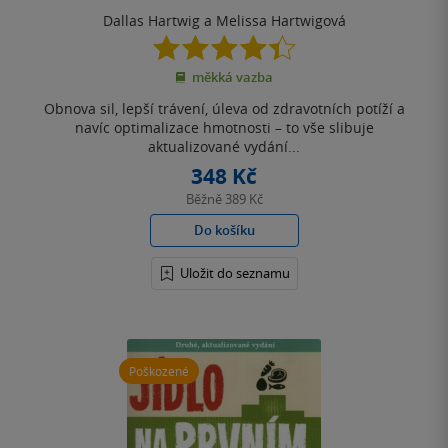
Dallas Hartwig a Melissa Hartwigová
4.4
z
měkká vazba
5
hvězdiček
Obnova sil, lepší trávení, úleva od zdravotních potíží a
navíc optimalizace hmotnosti – to vše slibuje
aktualizované vydání...
348 Kč
Běžně
389 Kč
Do košíku
Uložit do seznamu
Poškozené