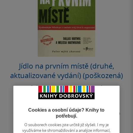
Jídlo na prvním místě (druhé,
aktualizované vydání) (poškozená)
Dallas Hartwig a Melissa Hartwigová
4.4
z
měkká vazba
5
hvězdiček
Cookies a osobní údaje? Knihy to
Obnova sil, lepší trávení, úleva od zdravotních potíží a
potřebují.
navíc optimalizace hmotnosti – to vše slibuje
aktualizované vydání...
O souborech cookies jste určitě již slyšeli. I my je
využíváme ke shromažďování a analýze informací,