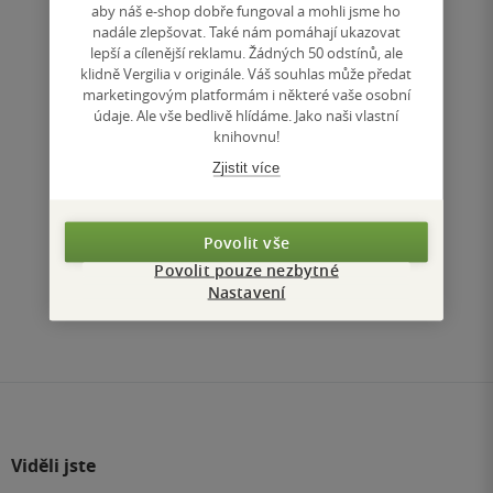
269 Kč
aby náš e-shop dobře fungoval a mohli jsme ho
Běžně
389 Kč
nadále zlepšovat. Také nám pomáhají ukazovat
lepší a cílenější reklamu. Žádných 50 odstínů, ale
Do košíku
klidně Vergilia v originále. Váš souhlas může předat
marketingovým platformám i některé vaše osobní
Uložit do seznamu
údaje. Ale vše bedlivě hlídáme. Jako naši vlastní
knihovnu!
Zjistit více
Nahoru
Povolit vše
Zobrazeno 3 z 3
Povolit pouze nezbytné
Nastavení
1
/ 1
Přejít
na
stránku
Viděli jste