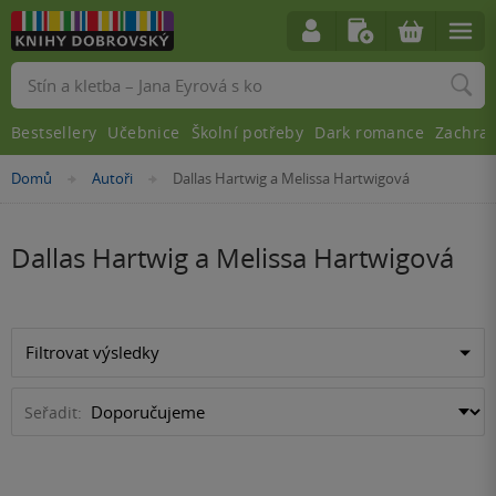
Vyhledávání
Bestsellery
Učebnice
Školní potřeby
Dark romance
Zachra
Nacházíte
Domů
Autoři
Dallas Hartwig a Melissa Hartwigová
»
»
se
zde:
Dallas Hartwig a Melissa Hartwigová
Filtrovat výsledky
Seřadit: