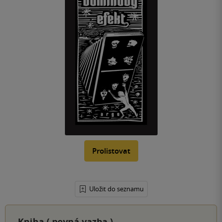
Prolistovat
Uložit do seznamu
Kniha (
pevná vazba
)