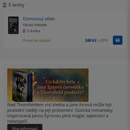
E-knihy
Dominový efekt
Václav Vokolek
E-kniha
Koupit
Ihned ke stažení
248 Kč
s DPH
Nad Thornfieldem visí kletba a Jane Airová může být
poslední nadějí na její prolomení. Gotická romantasy
inspirovaná Janou Eyrovou plná magie, tajemství a
nebezpečí.
Více informací