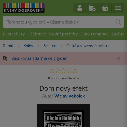
Vyhledávání
Bestsellery
Učebnice
Školní potřeby
Dark romance
Zachra
Nacházíte
Domů
Knihy
Beletrie
Česká a slovenská beletrie
»
»
»
se
zde:
Zásilkovna zdarma celý týden!
Za
0.0
z
5
0 hodnocení čtenářů
hvězdiček
Dominový efekt
Autor
Václav Vokolek