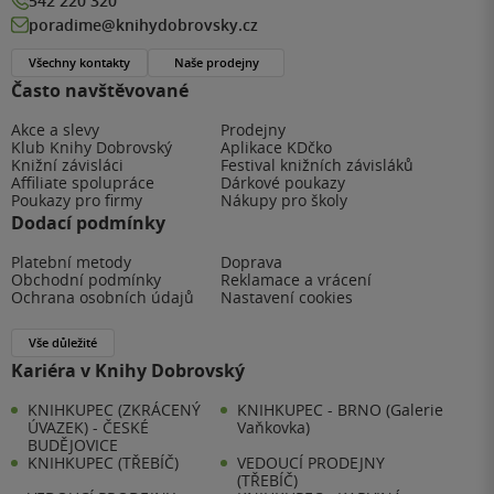
542 220 320
poradime@knihydobrovsky.cz
Všechny kontakty
Naše prodejny
Často navštěvované
Akce a slevy
Prodejny
Klub Knihy Dobrovský
Aplikace KDčko
Knižní závisláci
Festival knižních závisláků
Affiliate spolupráce
Dárkové poukazy
Poukazy pro firmy
Nákupy pro školy
Dodací podmínky
Platební metody
Doprava
Obchodní podmínky
Reklamace a vrácení
Ochrana osobních údajů
Nastavení cookies
Vše důležité
Kariéra v Knihy Dobrovský
KNIHKUPEC (ZKRÁCENÝ
KNIHKUPEC - BRNO (Galerie
ÚVAZEK) - ČESKÉ
Vaňkovka)
BUDĚJOVICE
KNIHKUPEC (TŘEBÍČ)
VEDOUCÍ PRODEJNY
(TŘEBÍČ)