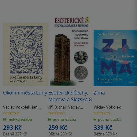
Okolím města Luny
Esoterické Čechy,
Zima
Morava a Slezsko 8
Václav Vokolek
,
Jan
Jiří Kuchař
,
Václav
Václav Vokolek
Konůpek
Vokolek
0.0
0.0
0.0
z
z
z
měkká vazba
pevná vazba
pevná vazba
5
5
5
hvězdiček
hvězdiček
hvězdiček
293 Kč
259 Kč
339 Kč
Běžně
327 Kč
Běžně
289 Kč
Běžně
379 Kč