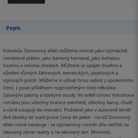
Popis
Vokolkův Dominový efekt můžeme vnímat jako rozmáchlé
románové plátno, jako barevný karneval, jako bohatou
hostinu o mnoha chodech. Můžeme se opájet chutěmi a
vůněmi různých žánrových, tematických, jazykových a
stylových poloh. Můžeme si užívat čirou radost z opulentního
čtení, z pouti příběhem rozprostřeným mezi několika
časovými pásmy a lidskými osudy. Ve světě tohoto Vokolkova
románu jsou všechny hranice otevřené, všechny barvy, chutě
a vůně vstupují do interakcí. Podobně jako v autorově téměř
dvě desítky let staré próze Cesta do pekel - na niž Dominový
efekt volně navazuje - se významový rozměr díla netříští na
takzvaný obraz reality a na takzvaný sen. Minulost,