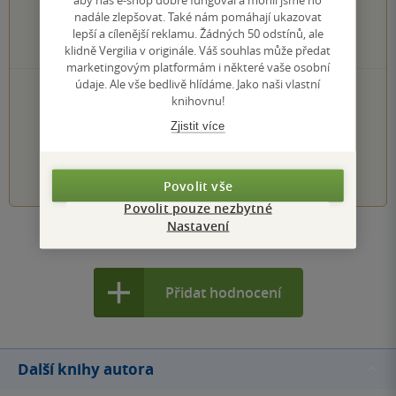
0×
3 hvězdičky
nadále zlepšovat. Také nám pomáhají ukazovat
0×
2 hvězdičky
lepší a cílenější reklamu. Žádných 50 odstínů, ale
0×
1 hvezdička
klidně Vergilia v originále. Váš souhlas může předat
marketingovým platformám i některé vaše osobní
údaje. Ale vše bedlivě hlídáme. Jako naši vlastní
PŘIDEJTE SVÉ HODNOCENÍ KNIHY
knihovnu!
Hodnocení našich knihkupců: 0.0 z 5
Zjistit více
1
2
3
4
5
Povolit vše
Povolit pouze nezbytné
Nastavení
Zobrazit všechna hodnocení
Přidat hodnocení
Další knihy autora