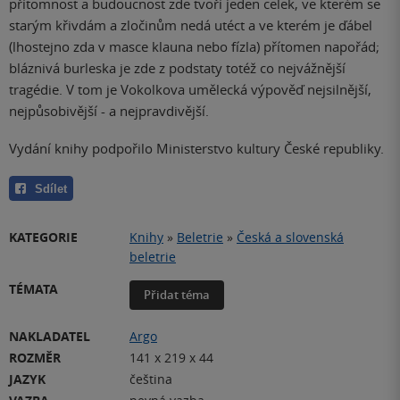
přítomnost a budoucnost zde tvoří jeden celek, ve kterém se
starým křivdám a zločinům nedá utéct a ve kterém je ďábel
(lhostejno zda v masce klauna nebo fízla) přítomen napořád;
bláznivá burleska je zde z podstaty totéž co nejvážnější
tragédie. V tom je Vokolkova umělecká výpověď nejsilnější,
nejpůsobivější - a nejpravdivější.
Vydání knihy podpořilo Ministerstvo kultury České republiky.
Sdílet
KATEGORIE
Knihy
»
Beletrie
»
Česká a slovenská
beletrie
TÉMATA
Přidat téma
NAKLADATEL
Argo
ROZMĚR
141 x 219 x 44
JAZYK
čeština