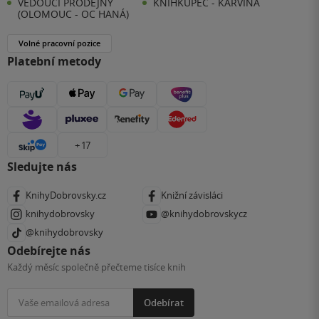
VEDOUCÍ PRODEJNY
KNIHKUPEC - KARVINÁ
(OLOMOUC - OC HANÁ)
Volné pracovní pozice
Platební metody
+ 17
Sledujte nás
KnihyDobrovsky.cz
Knižní závisláci
knihydobrovsky
@knihydobrovskycz
@knihydobrovsky
Odebírejte nás
Každý měsíc společně přečteme tisíce knih
Odebírat