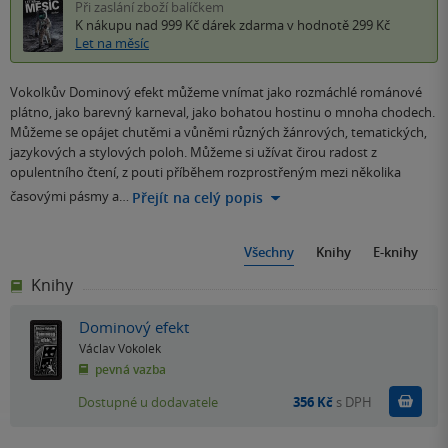
Při zaslání zboží balíčkem
K nákupu nad 999 Kč
dárek zdarma
v hodnotě 299 Kč
Let na měsíc
Vokolkův Dominový efekt můžeme vnímat jako rozmáchlé románové
plátno, jako barevný karneval, jako bohatou hostinu o mnoha chodech.
Můžeme se opájet chutěmi a vůněmi různých žánrových, tematických,
jazykových a stylových poloh. Můžeme si užívat čirou radost z
opulentního čtení, z pouti příběhem rozprostřeným mezi několika
časovými pásmy a…
Přejít na celý popis
Všechny
Knihy
E-knihy
Knihy
Dominový efekt
Václav Vokolek
pevná vazba
Do k
Dostupné u dodavatele
356 Kč
s DPH