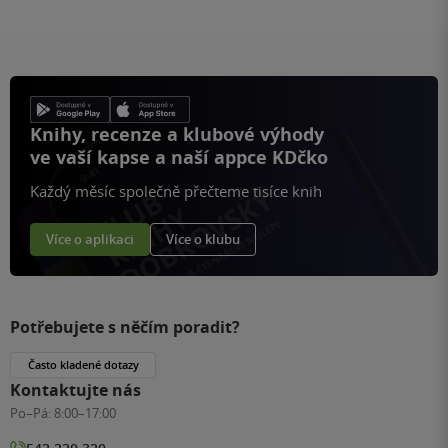
Knihy, recenze a klubové výhody
ve vaší kapse a naší appce KDčko
Každý měsíc společně přečteme tisíce knih
Více o aplikaci
Více o klubu
Potřebujete s něčím poradit?
Často kladené dotazy
Kontaktujte nás
Po–Pá:
8:00–17:00