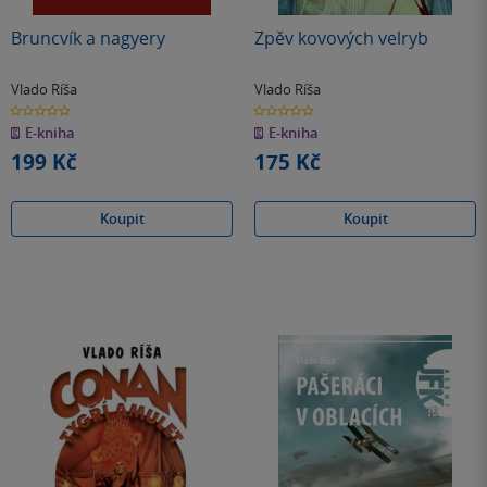
Bruncvík a nagyery
Zpěv kovových velryb
Vlado Ríša
Vlado Ríša
0.0
0.0
z
z
E-kniha
E-kniha
5
5
hvězdiček
hvězdiček
199 Kč
175 Kč
Koupit
Koupit