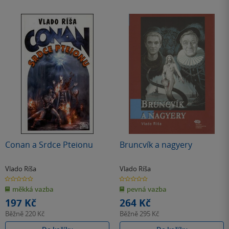
Conan a Srdce Pteionu
Bruncvík a nagyery
Vlado Ríša
Vlado Ríša
0.0
0.0
z
z
měkká vazba
pevná vazba
5
5
hvězdiček
hvězdiček
197 Kč
264 Kč
Běžně
220 Kč
Běžně
295 Kč