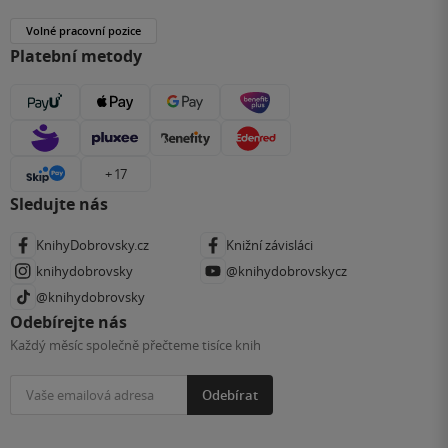
Volné pracovní pozice
Platební metody
+ 17
Sledujte nás
KnihyDobrovsky.cz
Knižní závisláci
knihydobrovsky
@knihydobrovskycz
@knihydobrovsky
Odebírejte nás
Každý měsíc společně přečteme tisíce knih
Odebírat