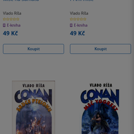
Vlado Ríša
Vlado Ríša
0.0
0.0
z
z
E-kniha
E-kniha
5
5
hvězdiček
hvězdiček
49 Kč
49 Kč
Koupit
Koupit