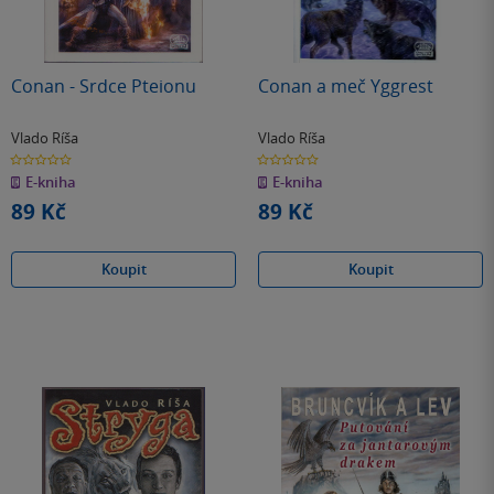
Conan - Srdce Pteionu
Conan a meč Yggrest
Vlado Ríša
Vlado Ríša
0.0
0.0
z
z
E-kniha
E-kniha
5
5
hvězdiček
hvězdiček
89 Kč
89 Kč
Koupit
Koupit