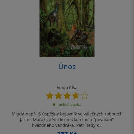
Únos
Vlado Ríša
3.7
z
měkká vazba
5
hvězdiček
Mladý, nepříliš úspěšný bojovník ve válečných robotech
Jarmil Mařák zdědil kosmickou loď a "povolání"
hvězdného vandráka. Patří tedy k...