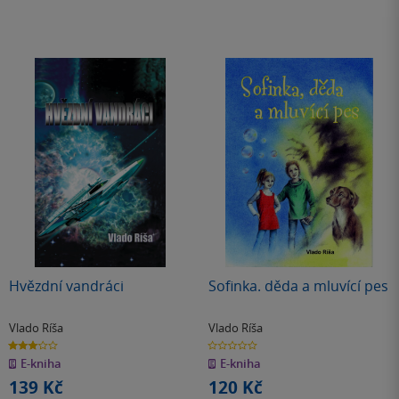
Hvězdní vandráci
Sofinka. děda a mluvící pes
Vlado Ríša
Vlado Ríša
3.0
0.0
z
z
E-kniha
E-kniha
5
5
hvězdiček
hvězdiček
139 Kč
120 Kč