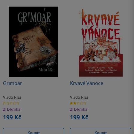
Grimoár
Krvavé Vánoce
Vlado Ríša
Vlado Ríša
0.0
2.0
z
z
E-kniha
E-kniha
5
5
hvězdiček
hvězdiček
199 Kč
199 Kč
Koupit
Koupit