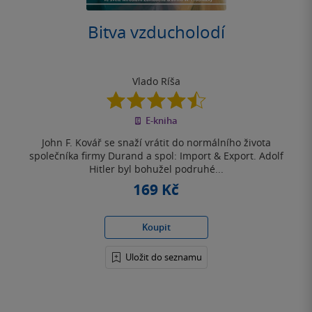
Bitva vzducholodí
Vlado Ríša
4.5
z
E-kniha
5
hvězdiček
John F. Kovář se snaží vrátit do normálního života
společníka firmy Durand a spol: Import & Export. Adolf
Hitler byl bohužel podruhé...
169 Kč
Koupit
Uložit do seznamu