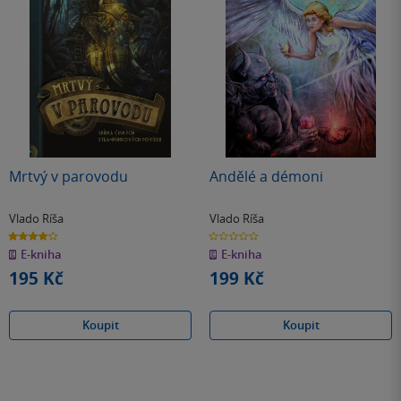
Mrtvý v parovodu
Andělé a démoni
Vlado Ríša
Vlado Ríša
4.0
0.0
z
z
E-kniha
E-kniha
5
5
hvězdiček
hvězdiček
195 Kč
199 Kč
Koupit
Koupit