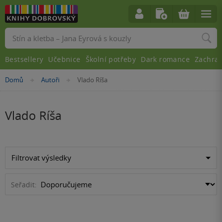
Vyhledávání
Bestsellery
Učebnice
Školní potřeby
Dark romance
Zachra
Nacházíte
Domů
Autoři
Vlado Ríša
»
»
se
zde:
Vlado Ríša
Filtrovat výsledky
Seřadit: