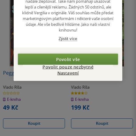
nadále zlepšovat. Také nám pomáhají ukazovat
lepší a cílenější reklamu. Žádných 50 odstínů, ale
klidně Vergilia v originále. Váš souhlas může předat
marketingovým platformám i některé vaše osobní
údaje. Ale vše bedlivě hlídáme. Jako naši vlastní
knihovnu!
Zjistit více
Povolit vše
Povolit pouze nezbytné
Peggy v nesnázích
Únos
Nastavení
Vlado Ríša
Vlado Ríša
0.0
3.7
z
z
E-kniha
E-kniha
5
5
hvězdiček
hvězdiček
49 Kč
199 Kč
Koupit
Koupit