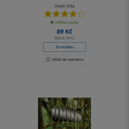
Vlado Ríša
4.0
z
měkká vazba
5
hvězdiček
89 Kč
Běžně
99 Kč
Do košíku
Uložit do seznamu