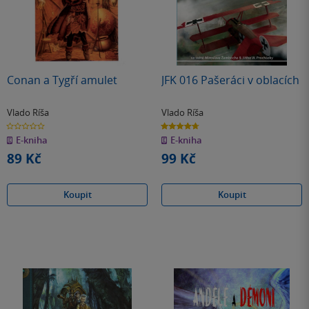
Conan a Tygří amulet
JFK 016 Pašeráci v oblacích
Vlado Ríša
Vlado Ríša
0.0
4.7
z
z
E-kniha
E-kniha
5
5
hvězdiček
hvězdiček
89 Kč
99 Kč
Koupit
Koupit