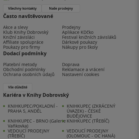
Všechny kontakty
Naše prodejny
Často navštěvované
Akce a slevy
Prodejny
Klub Knihy Dobrovský
Aplikace KDčko
Knižní závisláci
Festival knižních závisláků
Affiliate spolupráce
Dárkové poukazy
Poukazy pro firmy
Nákupy pro školy
Dodací podmínky
Platební metody
Doprava
Obchodní podmínky
Reklamace a vrácení
Ochrana osobních údajů
Nastavení cookies
Vše důležité
Kariéra v Knihy Dobrovský
KNIHKUPEC/POKLADNÍ -
KNIHKUPEC (ZKRÁCENÝ
PRAHA 5, ANDĚL
ÚVAZEK) - ČESKÉ
BUDĚJOVICE
KNIHKUPEC - BRNO (Galerie
KNIHKUPEC (TŘEBÍČ)
Vaňkovka)
VEDOUCÍ PRODEJNY
VEDOUCÍ PRODEJNY
(TŘEBÍČ)
(OLOMOUC - OC HANÁ)