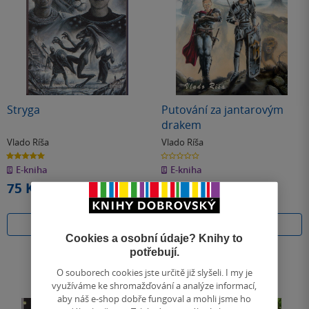
Stryga
Putování za jantarovým
drakem
Vlado Ríša
Vlado Ríša
5.0
0.0
z
z
E-kniha
E-kniha
5
5
hvězdiček
hvězdiček
75 Kč
75 Kč
Koupit
Koupit
Cookies a osobní údaje? Knihy to
potřebují.
O souborech cookies jste určitě již slyšeli. I my je
využíváme ke shromažďování a analýze informací,
aby náš e-shop dobře fungoval a mohli jsme ho