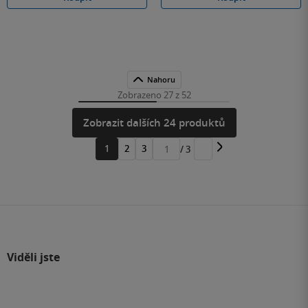
Nahoru
Zobrazeno 27 z 52
Zobrazit dalších 24 produktů
1
2
3
/ 3
Přejít
na
stránku
Viděli jste