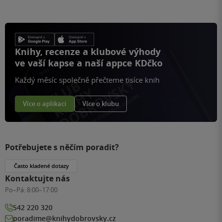
Knihy, recenze a klubové výhody
ve vaší kapse a naší appce KDčko
Každý měsíc společně přečteme tisíce knih
Více o aplikaci
Více o klubu
Potřebujete s něčím poradit?
Často kladené dotazy
Kontaktujte nás
Po–Pá:
8:00–17:00
542 220 320
poradime@knihydobrovsky.cz