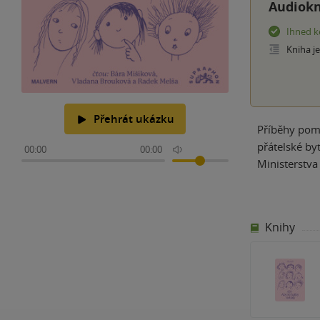
Audiokn
Ihned k
Kniha j
Přehrát ukázku
Příběhy pomá
přátelské by
00:00
00:00
Ministerstva 
Knihy