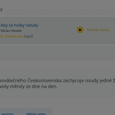
hy
Aby se holky nebály
Přehrát ukázku
Václav Vokolek
Audiokniha
(mp3)
00:00
00:00
poválečného Československa zachycuje osudy jedné 
ivoty měnily ze dne na den.
y autora
Vývoj ceny