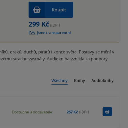
Koupit
299 Kč
s DPH
Jsme transparentní
ků, draků, duchů, pirátů i konce světa. Postavy se mění v
 svému strachu vysmály. Audiokniha vznikla za podpory
Všechny
Knihy
Audioknihy
Do košík
Dostupné u dodavatele
267 Kč
s DPH