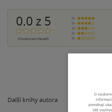
0.0
z
5
0×
5 hvězdiček
0×
4 hvězdičky
0×
3 hvězdičky
0×
2 hvězdičky
0×
0
hodnocení čtenářů
1 hvezdička
O souborec
Další knihy autora
informací
pomáhají ukazo
Váš souhla