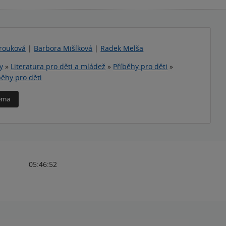
rouková
|
Barbora Mišíková
|
Radek Melša
y
»
Literatura pro děti a mládež
»
Příběhy pro děti
»
běhy pro děti
téma
05:46:52