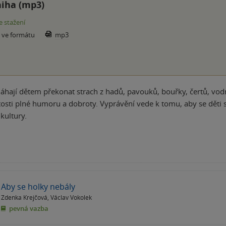
iha (mp3)
e stažení
e ve formátu
mp3
hají dětem překonat strach z hadů, pavouků, bouřky, čertů, vodní
tosti plné humoru a dobroty. Vyprávění vede k tomu, aby se děti
kultury.
Aby se holky nebály
Zdenka Krejčová
,
Václav Vokolek
pevná vazba