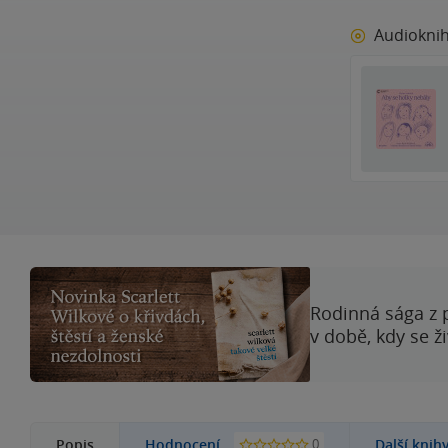
Audiokni
Rodinná sága z 
v době, kdy se ž
0
Popis
Hodnocení
Další knih