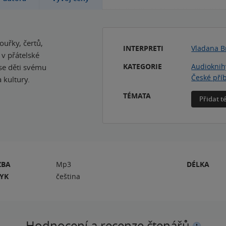
uřky, čertů,
INTERPRETI
Vladana B
 v přátelské
KATEGORIE
Audioknih
se děti svému
České pří
 kultury.
TÉMATA
Přidat 
ZBA
Mp3
DÉLKA
ZYK
čeština
Hodnocení a recenze čtenářů