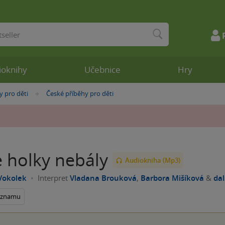
ioknihy
Učebnice
Hry
y pro děti
České příběhy pro děti
»
e holky nebály
Audiokniha (Mp3)
Vokolek
Interpret
Vladana Brouková
,
Barbora Mišíková
&
dal
seznamu