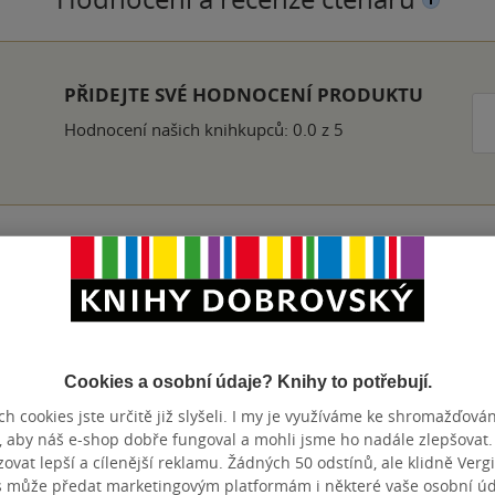
PŘIDEJTE SVÉ HODNOCENÍ PRODUKTU
Hodnocení našich knihkupců: 0.0 z 5
Přidat hodnocení
Cookies a osobní údaje? Knihy to potřebují.
h cookies jste určitě již slyšeli. I my je využíváme ke shromažďován
, aby náš e-shop dobře fungoval a mohli jsme ho nadále zlepšovat
vat lepší a cílenější reklamu. Žádných 50 odstínů, ale klidně Vergil
s může předat marketingovým platformám i některé vaše osobní úda