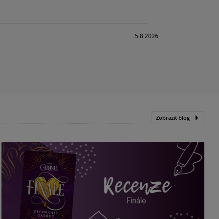
Zobrazit blog
„
p
H
e