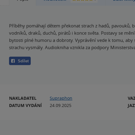
Příběhy pomáhají dětem překonat strach z hadů, pavouků, bo
vodníků, draků, duchů, pirátů i konce světa. Postavy se mění
bytosti plné humoru a dobroty. Vyprávění vede k tomu, aby 
strachu vysmály. Audiokniha vznikla za podpory Ministerstva
Sdílet
NAKLADATEL
Supraphon
VA
DATUM VYDÁNÍ
24.09.2025
JA