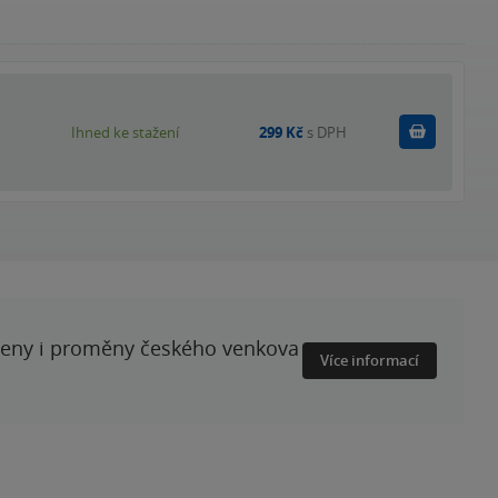
Koupit
Ihned ke stažení
299 Kč
s DPH
ženy i proměny českého venkova
Více informací