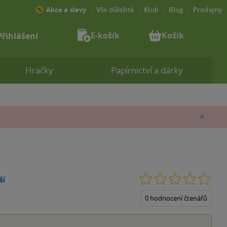
Akce a slevy
Vše důležité
Klub
Blog
Prodejny
E-košík
Košík
Přihlášení
Hračky
Papírnictví a dárky
Zav
0.0
ší
z
5
0 hodnocení čtenářů
hvěz