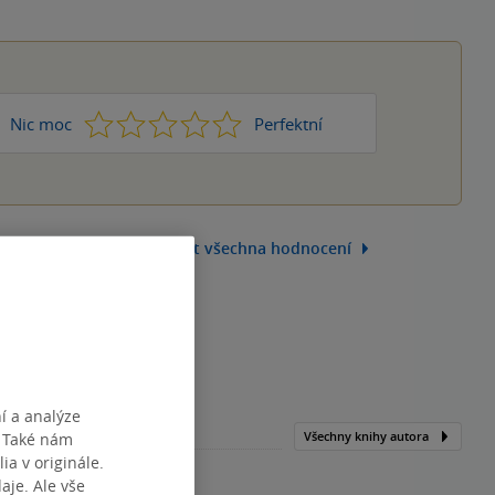
1
2
3
4
5
Nic moc
Perfektní
Zobrazit všechna hodnocení
í a analýze
Všechny knihy autora
. Také nám
ia v originále.
je. Ale vše