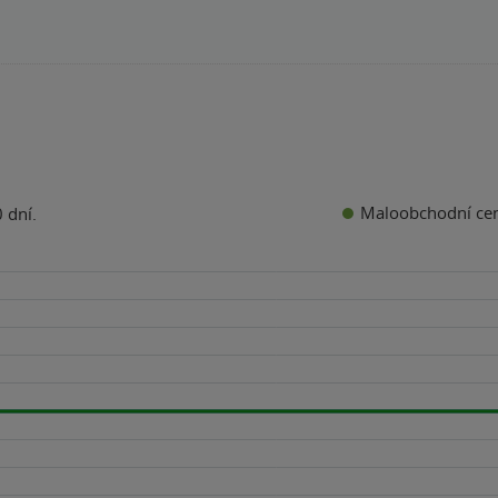
Maloobchodní ce
 dní.