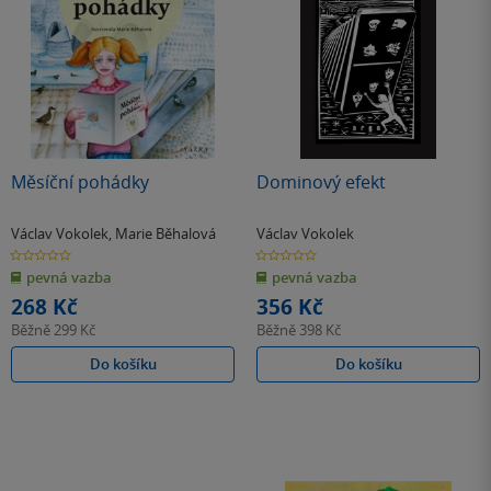
Měsíční pohádky
Dominový efekt
Václav Vokolek
,
Marie Běhalová
Václav Vokolek
0.0
0.0
z
z
pevná vazba
pevná vazba
5
5
hvězdiček
hvězdiček
268 Kč
356 Kč
Běžně
299 Kč
Běžně
398 Kč
Do košíku
Do košíku