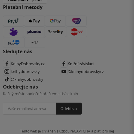
Platební metody
+ 17
Sledujte nás
KnihyDobrovsky.cz
Knižní závisláci
knihydobrovsky
@knihydobrovskycz
@knihydobrovsky
Odebírejte nás
Každý měsíc společně přečteme tisíce knih
Odebírat
Tento web je chráněn službou reCAPTCHA a platí pro něj