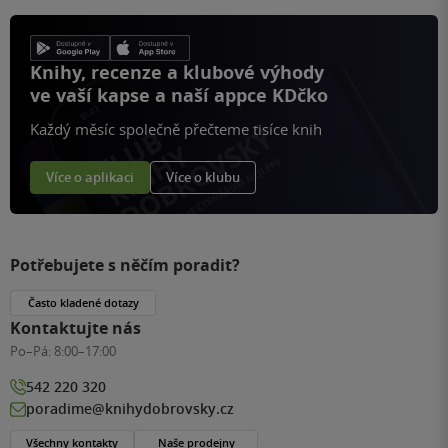
Knihy, recenze a klubové výhody
ve vaší kapse a naší appce KDčko
Každý měsíc společně přečteme tisíce knih
Více o aplikaci
Více o klubu
Potřebujete s něčím poradit?
Často kladené dotazy
Kontaktujte nás
Po–Pá:
8:00–17:00
542 220 320
poradime@knihydobrovsky.cz
Všechny kontakty
Naše prodejny