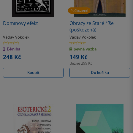
Poškozené
Dominový efekt
Obrazy ze Staré říše
(poškozená)
Václav Vokolek
Václav Vokolek
0.0
0.0
z
z
E-kniha
pevná vazba
5
5
hvězdiček
hvězdiček
248 Kč
149 Kč
Běžně
299 Kč
Koupit
Do košíku