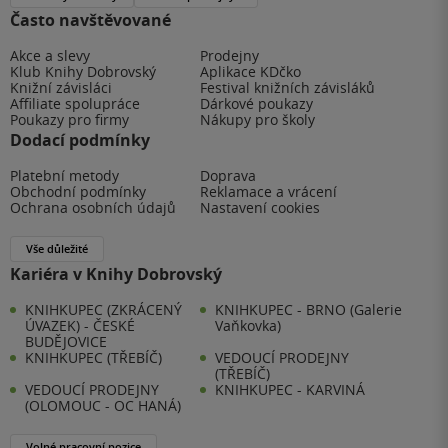
Často navštěvované
Akce a slevy
Prodejny
Klub Knihy Dobrovský
Aplikace KDčko
Knižní závisláci
Festival knižních závisláků
Affiliate spolupráce
Dárkové poukazy
Poukazy pro firmy
Nákupy pro školy
Dodací podmínky
Platební metody
Doprava
Obchodní podmínky
Reklamace a vrácení
Ochrana osobních údajů
Nastavení cookies
Vše důležité
Kariéra v Knihy Dobrovský
KNIHKUPEC (ZKRÁCENÝ
KNIHKUPEC - BRNO (Galerie
ÚVAZEK) - ČESKÉ
Vaňkovka)
BUDĚJOVICE
KNIHKUPEC (TŘEBÍČ)
VEDOUCÍ PRODEJNY
(TŘEBÍČ)
VEDOUCÍ PRODEJNY
KNIHKUPEC - KARVINÁ
(OLOMOUC - OC HANÁ)
Volné pracovní pozice