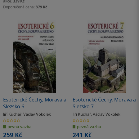
akce:
339 Kč
Doporučená cena:
379 Kč
Esoterické Čechy, Morava a
Esoterické Čechy, Morava a
Slezsko 6
Slezsko 7
Jiří Kuchař
,
Václav Vokolek
Jiří Kuchař
,
Václav Vokolek
0.0
0.0
z
z
pevná vazba
pevná vazba
5
5
hvězdiček
hvězdiček
259 Kč
241 Kč