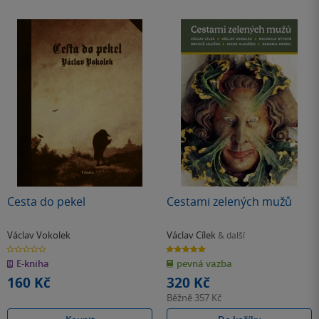
Cesta do pekel
Cestami zelených mužů
Václav Vokolek
Václav Cílek
& další
0.0
5.0
z
z
E-kniha
pevná vazba
5
5
hvězdiček
hvězdiček
160 Kč
320 Kč
Běžně
357 Kč