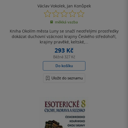
Václav Vokolek
,
Jan Konůpek
0.0
z
měkká vazba
5
hvězdiček
Kniha Okolím města Luny se snaží neotřelými prostředky
dokázat duchovní vzácnost krajiny Českého středohoří,
krajiny pravěké, keltské,...
293 Kč
Běžně
327 Kč
Do košíku
Uložit do seznamu