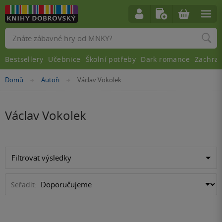
Vyhledávání
Bestsellery
Učebnice
Školní potřeby
Dark romance
Zachra
Nacházíte
Domů
Autoři
Václav Vokolek
»
»
se
zde:
Václav Vokolek
Filtrovat výsledky
Seřadit: