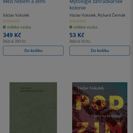
Mezi nebem a zemí
Mytologie zahrádkářské
kolonie
Václav Vokolek
Václav Vokolek
,
Richard Čermák
0.0
0.0
z
z
měkká vazba
měkká vazba
5
5
hvězdiček
hvězdiček
349 Kč
53 Kč
Běžně
390 Kč
Běžně
59 Kč
Do košíku
Do košíku