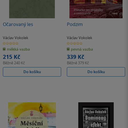
Očarovaný les
Podzim
Václav Vokolek
Václav Vokolek
0.0
0.0
z
z
měkká vazba
pevná vazba
5
5
hvězdiček
hvězdiček
215 Kč
339 Kč
Běžně
240 Kč
Běžně
379 Kč
Do košíku
Do košíku