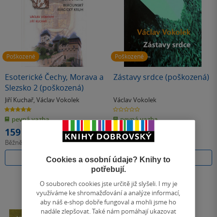
Poškozené
Poškozené
Esoterické Čechy, Morava a
Zástavy srdce (poškozená)
Slezsko 2 (poškozená)
Jiří Kuchař
,
Václav Vokolek
Václav Vokolek
5.0
0.0
z
z
pevná vazba
pevná vazba
5
5
hvězdiček
hvězdiček
159 Kč
179 Kč
Běžně
269 Kč
Běžně
299 Kč
Do košíku
Do košíku
Cookies a osobní údaje? Knihy to
potřebují.
O souborech cookies jste určitě již slyšeli. I my je
využíváme ke shromažďování a analýze informací,
aby náš e-shop dobře fungoval a mohli jsme ho
nadále zlepšovat. Také nám pomáhají ukazovat