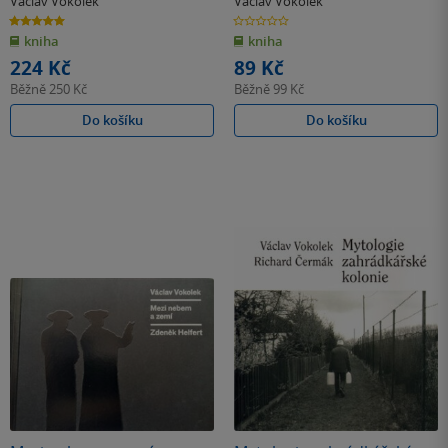
Václav Vokolek
Václav Vokolek
5.0
0.0
z
z
kniha
kniha
5
5
hvězdiček
hvězdiček
224 Kč
89 Kč
Běžně
250 Kč
Běžně
99 Kč
Do košíku
Do košíku