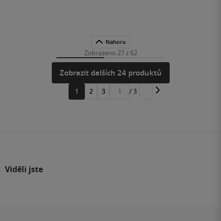
Nahoru
Zobrazeno 27 z 62
Zobrazit dalších 24 produktů
1
2
3
/ 3
Přejít
na
stránku
Viděli jste