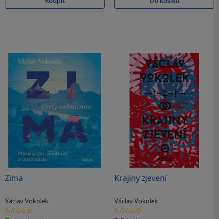
Koupit
Do košíku
Zima
Krajiny zjevení
Václav Vokolek
Václav Vokolek
0.0
0.0
z
z