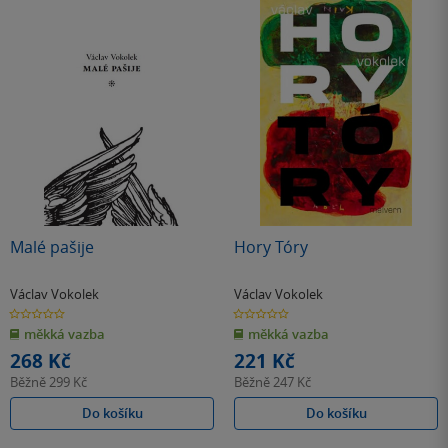
Malé pašije
Hory Tóry
Václav Vokolek
Václav Vokolek
0.0
0.0
z
z
měkká vazba
měkká vazba
5
5
hvězdiček
hvězdiček
268 Kč
221 Kč
Běžně
299 Kč
Běžně
247 Kč
Do košíku
Do košíku