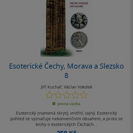
Esoterické Čechy, Morava a Slezsko
8
Jiří Kuchař
,
Václav Vokolek
0.0
z
pevná vazba
5
hvězdiček
Esoterický znamená skrytý, vnitřní, tajný. Esoterický
pohled se vyznačuje nekonvenčním obsahem, a proto se
knihy o esoterických Čechách...