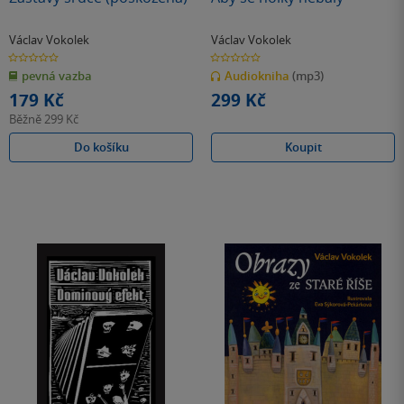
Václav Vokolek
Václav Vokolek
0.0
0.0
z
z
pevná vazba
Audiokniha
(mp3)
5
5
hvězdiček
hvězdiček
179 Kč
299 Kč
Běžně
299 Kč
Do košíku
Koupit