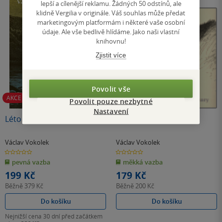
lepší a cílenější reklamu. Žádných 50 odstínů, ale
klidně Vergilia v originále. Váš souhlas může předat
marketingovým platformám i některé vaše osobní
údaje. Ale vše bedlivě hlídáme. Jako naši vlastní
knihovnu!
Zjistit více
Povolit vše
AKCE
Povolit pouze nezbytné
Nastavení
Léto
Obrysy a obzory
Václav Vokolek
Václav Vokolek
0.0
0.0
z
z
pevná vazba
měkká vazba
5
5
hvězdiček
hvězdiček
199 Kč
179 Kč
Běžně
379 Kč
Běžně
200 Kč
Do košíku
Do košíku
Nejnižší cena 30 dní před začátkem