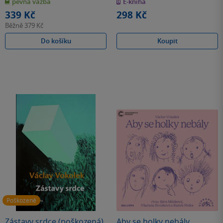
pevná vazba
E-kniha
5
5
hvězdiček
hvězdiček
339 Kč
298 Kč
Běžně
379 Kč
Do košíku
Koupit
Poškozené
Zástavy srdce (poškozená)
Aby se holky nebály