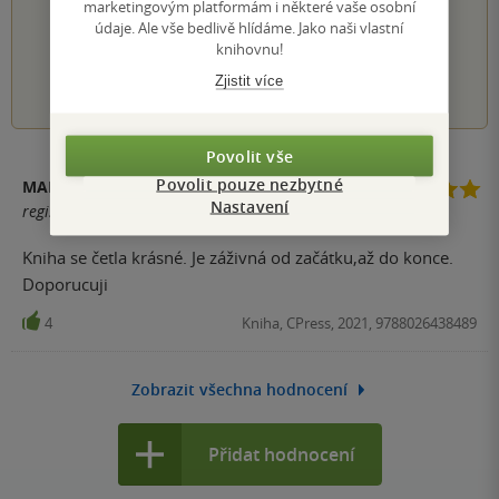
marketingovým platformám i některé vaše osobní
Hodnocení našich knihkupců: 0.0 z 5
údaje. Ale vše bedlivě hlídáme. Jako naši vlastní
knihovnu!
1
2
3
4
5
Zjistit více
Povolit vše
Povolit pouze nezbytné
MARTINA
Nastavení
registrovaný uživatel
Kniha se četla krásné. Je záživná od začátku,až do konce.
Doporucuji
4
Kniha, CPress, 2021, 9788026438489
Zobrazit všechna hodnocení
Přidat hodnocení