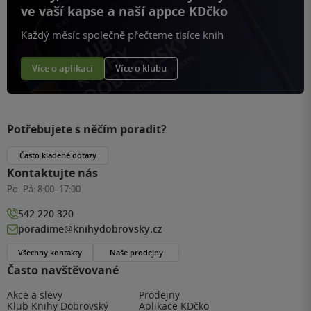
ve vaší kapse a naší appce KDčko
Každý měsíc společně přečteme tisíce knih
Více o aplikaci
Více o klubu
Potřebujete s něčím poradit?
Často kladené dotazy
Kontaktujte nás
Po–Pá:
8:00–17:00
542 220 320
poradime@knihydobrovsky.cz
Všechny kontakty
Naše prodejny
Často navštěvované
Akce a slevy
Prodejny
Klub Knihy Dobrovský
Aplikace KDčko