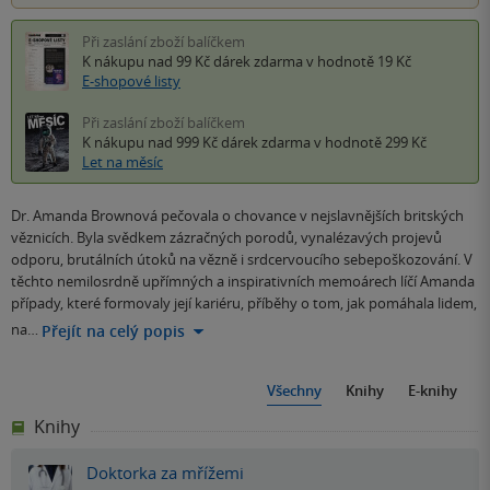
Při zaslání zboží balíčkem
K nákupu nad 99 Kč
dárek zdarma
v hodnotě 19 Kč
E-shopové listy
Při zaslání zboží balíčkem
K nákupu nad 999 Kč
dárek zdarma
v hodnotě 299 Kč
Let na měsíc
Dr. Amanda Brownová pečovala o chovance v nejslavnějších britských
věznicích. Byla svědkem zázračných porodů, vynalézavých projevů
odporu, brutálních útoků na vězně i srdcervoucího sebepoškozování. V
těchto nemilosrdně upřímných a inspirativních memoárech líčí Amanda
případy, které formovaly její kariéru, příběhy o tom, jak pomáhala lidem,
na…
Přejít na celý popis
Všechny
Knihy
E-knihy
Knihy
Doktorka za mřížemi