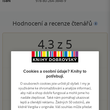
ISBN
978-80-264-3848-9
Hodnocení a recenze čtenářů
4.3
z
5
3
hodnocení čtenářů
Cookies a osobní údaje? Knihy to
2×
5 hvězdiček
potřebují.
0×
4 hvězdičky
O souborech cookies jste určitě již slyšeli. I my je
1×
3 hvězdičky
využíváme ke shromažďování a analýze informací,
0×
2 hvězdičky
aby náš e-shop dobře fungoval a mohli jsme ho
0×
1 hvezdička
nadále zlepšovat. Také nám pomáhají ukazovat
lepší a cílenější reklamu. Žádných 50 odstínů, ale
PŘIDEJTE SVÉ HODNOCENÍ KNIHY
klidně Vergilia v originále. Váš souhlas může předat