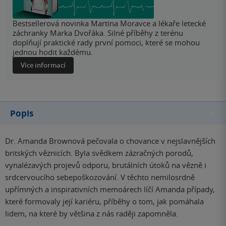
Bestsellerová novinka Martina Moravce a lékaře letecké
záchranky Marka Dvořáka. Silné příběhy z terénu
doplňují praktické rady první pomoci, které se mohou
jednou hodit každému.
Více informací
Popis
Dr. Amanda Brownová pečovala o chovance v nejslavnějších
britských věznicích. Byla svědkem zázračných porodů,
vynalézavých projevů odporu, brutálních útoků na vězně i
srdcervoucího sebepoškozování. V těchto nemilosrdně
upřímných a inspirativních memoárech líčí Amanda případy,
které formovaly její kariéru, příběhy o tom, jak pomáhala
lidem, na které by většina z nás raději zapomněla.