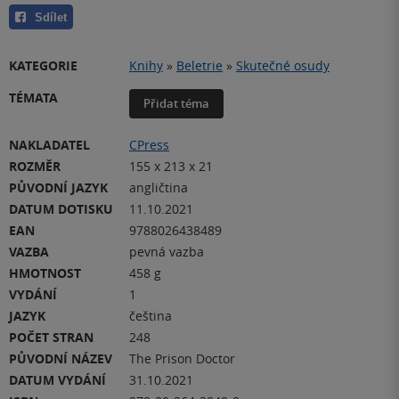
Sdílet
KATEGORIE
Knihy
»
Beletrie
»
Skutečné osudy
TÉMATA
Přidat téma
NAKLADATEL
CPress
ROZMĚR
155 x 213 x 21
PŮVODNÍ JAZYK
angličtina
DATUM DOTISKU
11.10.2021
EAN
9788026438489
VAZBA
pevná vazba
HMOTNOST
458 g
VYDÁNÍ
1
JAZYK
čeština
POČET STRAN
248
PŮVODNÍ NÁZEV
The Prison Doctor
DATUM VYDÁNÍ
31.10.2021