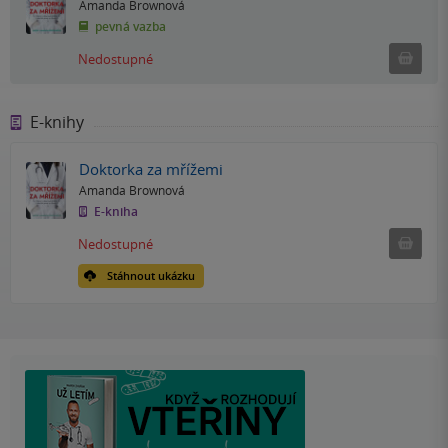
Amanda Brownová
pevná vazba
Ned
Nedostupné
E-knihy
Doktorka za mřížemi
Amanda Brownová
E-kniha
Nedostu
Nedostupné
Stáhnout ukázku