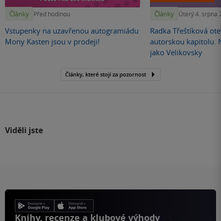
Články
Články
Před hodinou
Úterý 4. srpna
Vstupenky na uzavřenou autogramiádu
Radka Třeštíková otev
Mony Kasten jsou v prodeji!
autorskou kapitolu.
jako Velikovsky
Články, které stojí za pozornost
Viděli jste
Knihy, recenze a klubové výhody