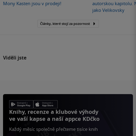
Mony Kasten jsou v prodeji!
autorskou kapitolu.
jako Velikovsky
Články, které stojí za pozornost
Viděli jste
Knihy, recenze a klubové výhody
ve vaší kapse a naší appce KDčko
Každý měsíc společně přečteme tisíce knih