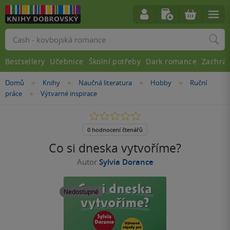
Vyhledávání
Bestsellery
Učebnice
Školní potřeby
Dark romance
Zachra
Nacházíte
Domů
Knihy
Naučná literatura
Hobby
Ruční
»
»
»
»
se
práce
Výtvarné inspirace
»
zde:
0.0
z
5
0 hodnocení čtenářů
hvězdiček
Co si dneska vytvoříme?
Autor
Sylvia Dorance
Nedostupné