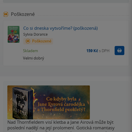
Poškozené
Co si dneska vytvoříme? (poškozená)
Sylvia Dorance
Poškozené
Do k
Skladem
159 Kč
s DPH
Velmi dobrý
Nad Thornfieldem visí kletba a Jane Airová může být
poslední nadějí na její prolomení. Gotická romantasy