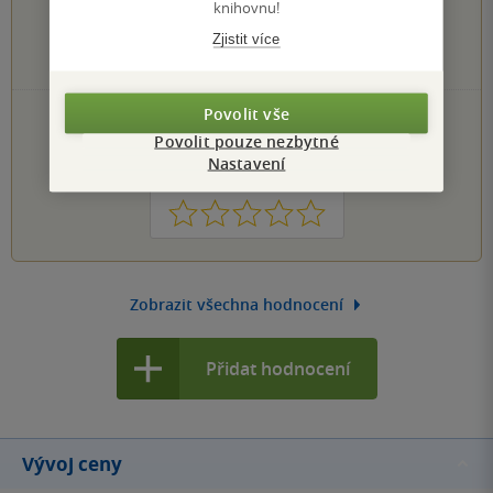
4 hvězdičky
knihovnu!
0×
3 hvězdičky
Zjistit více
0×
2 hvězdičky
0×
1 hvezdička
Povolit vše
PŘIDEJTE SVÉ HODNOCENÍ KNIHY
Povolit pouze nezbytné
Hodnocení našich knihkupců: 0.0 z 5
Nastavení
1
2
3
4
5
Zobrazit všechna hodnocení
Přidat hodnocení
Vývoj ceny