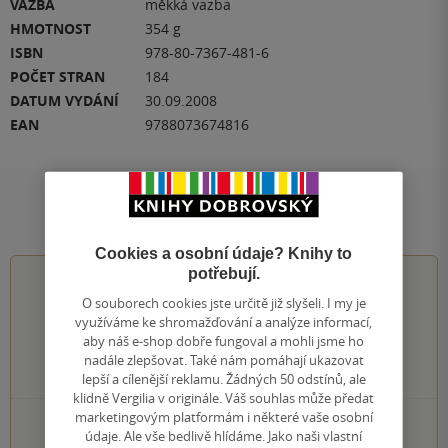
VAZBA
měkká vazba
HMOTNOST
354 g
ISBN
978-80-7367-481-6
POČET STRAN
184
DATUM VYDÁNÍ
30.09.2008
EAN
9788073674816
Hodnocení a recenze čtenářů
Cookies a osobní údaje? Knihy to
potřebují.
0.0
z
5
O souborech cookies jste určitě již slyšeli. I my je
využíváme ke shromažďování a analýze informací,
aby náš e-shop dobře fungoval a mohli jsme ho
nadále zlepšovat. Také nám pomáhají ukazovat
0
hodnocení čtenářů
lepší a cílenější reklamu. Žádných 50 odstínů, ale
klidně Vergilia v originále. Váš souhlas může předat
marketingovým platformám i některé vaše osobní
0×
5 hvězdiček
údaje. Ale vše bedlivě hlídáme. Jako naši vlastní
0×