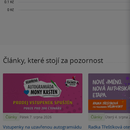
Články, které stojí za pozornost
Články
Články
Pátek 7. srpna 2026
Úterý 4. srpna
Vstupenky na uzavřenou autogramiádu
Radka Třeštíková otev