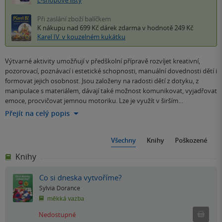
Při zaslání zboží balíčkem
K nákupu nad 699 Kč
dárek zdarma
v hodnotě 249 Kč
Karel IV. v kouzelném kukátku
Výtvarné aktivity umožňují v předškolní přípravě rozvíjet kreativní,
pozorovací, poznávací i estetické schopnosti, manuální dovednosti dětí i
formovat jejich osobnost. Jsou založeny na radosti dětí z dotyku, z
manipulace s materiálem, dávají také možnost komunikovat, vyjadřovat
emoce, procvičovat jemnou motoriku. Lze je využít v širším…
Přejít na celý popis
Všechny
Knihy
Poškozené
Knihy
Co si dneska vytvoříme?
Sylvia Dorance
měkká vazba
Ned
Nedostupné