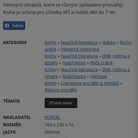
hotových obrázků, které se různým způsobem přetvářejí.
Kniha je určena pro učitelky MŠ a rodiče dětí do 7 let.
Sdílet
KATEGORIE
Knihy
»
Naučná literatura
»
Hobby
»
Ruční
práce
»
Výtvarné inspirace
Knihy
»
Naučná literatura
»
Dítě, rodina a
vztahy
»
Rodičovství
»
Péče o dítě
Knihy
»
Naučná literatura
»
Dítě, rodina a
vztahy
»
Rodičovství
»
Výchova
Knihy
»
Literatura pro děti a mládež
»
Aktivity pro děti
TÉMATA
Přidat téma
NAKLADATEL
PORTÁL
ROZMĚR
160 x 230 x 15
JAZYK
čeština