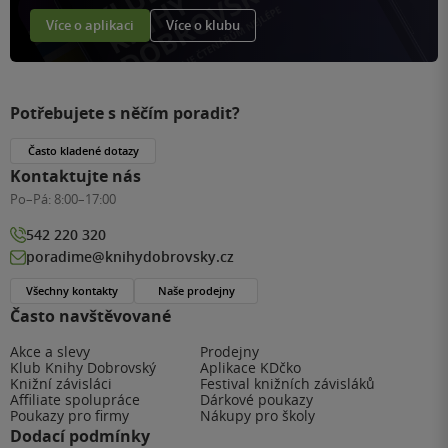
Více o aplikaci
Více o klubu
Potřebujete s něčím poradit?
Často kladené dotazy
Kontaktujte nás
Po–Pá:
8:00–17:00
542 220 320
poradime@knihydobrovsky.cz
Všechny kontakty
Naše prodejny
Často navštěvované
Akce a slevy
Prodejny
Klub Knihy Dobrovský
Aplikace KDčko
Knižní závisláci
Festival knižních závisláků
Affiliate spolupráce
Dárkové poukazy
Poukazy pro firmy
Nákupy pro školy
Dodací podmínky