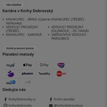
Vše důležité
Kariéra v Knihy Dobrovský
KNIHKUPEC - BRNO (Galerie
KNIHKUPEC (TŘEBÍČ)
Vaňkovka)
VEDOUCÍ PRODEJNY
VEDOUCÍ PRODEJNY
(TŘEBÍČ)
(OLOMOUC - OC HANÁ)
KNIHKUPEC - KARVINÁ
SMĚNOVÝ/Á VEDOUCÍ -
PARDUBICE
Volné pracovní pozice
Platební metody
+ 17
Sledujte nás
KnihyDobrovsky.cz
Knižní závisláci
knihydobrovsky
@knihydobrovskycz