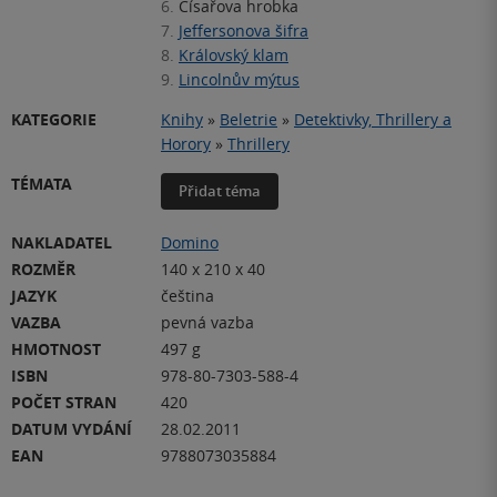
6.
Císařova hrobka
7.
Jeffersonova šifra
8.
Královský klam
9.
Lincolnův mýtus
KATEGORIE
Knihy
»
Beletrie
»
Detektivky, Thrillery a
Horory
»
Thrillery
TÉMATA
Přidat téma
NAKLADATEL
Domino
ROZMĚR
140 x 210 x 40
JAZYK
čeština
VAZBA
pevná vazba
HMOTNOST
497 g
ISBN
978-80-7303-588-4
POČET STRAN
420
DATUM VYDÁNÍ
28.02.2011
EAN
9788073035884