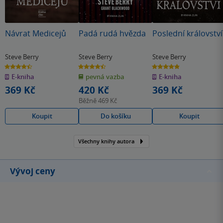
Návrat Medicejů
Padá rudá hvězda
Poslední království
Steve Berry
Steve Berry
Steve Berry
4.5
4.5
4.9
z
z
z
E-kniha
pevná vazba
E-kniha
5
5
5
hvězdiček
hvězdiček
hvězdiček
369 Kč
420 Kč
369 Kč
Běžně
469 Kč
Koupit
Do košíku
Koupit
Všechny knihy autora
Vývoj ceny