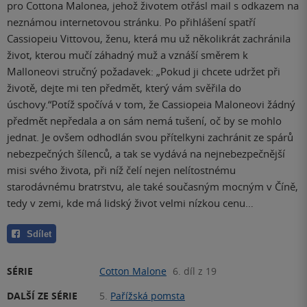
pro Cottona Malonea, jehož životem otřásl mail s odkazem na
neznámou internetovou stránku. Po přihlášení spatří
Cassiopeiu Vittovou, ženu, která mu už několikrát zachránila
život, kterou mučí záhadný muž a vznáší směrem k
Malloneovi stručný požadavek: „Pokud ji chcete udržet při
životě, dejte mi ten předmět, který vám svěřila do
úschovy.“Potíž spočívá v tom, že Cassiopeia Maloneovi žádný
předmět nepředala a on sám nemá tušení, oč by se mohlo
jednat. Je ovšem odhodlán svou přítelkyni zachránit ze spárů
nebezpečných šílenců, a tak se vydává na nejnebezpečnější
misi svého života, při níž čelí nejen nelítostnému
starodávnému bratrstvu, ale také současným mocným v Číně,
tedy v zemi, kde má lidský život velmi nízkou cenu…
Sdílet
SÉRIE
Cotton Malone
6. díl z 19
DALŠÍ ZE SÉRIE
5.
Pařížská pomsta