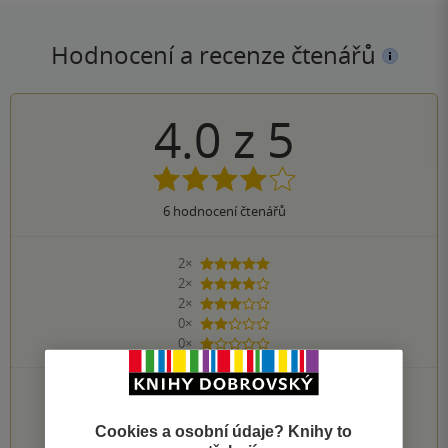
Hodnocení a recenze čtenářů
4.0
z
5
6
hodnocení čtenářů
2×
5 hvězdiček
2×
4 hvězdičky
2×
3 hvězdičky
0×
2 hvězdičky
0×
1 hvezdička
PŘIDEJTE SVÉ HODNOCENÍ KNIHY
Hodnocení našich knihkupců: 0.0 z 5
Cookies a osobní údaje? Knihy to