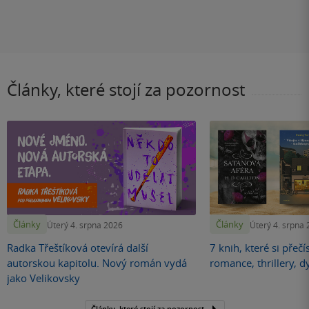
Články, které stojí za pozornost
Články
Články
Úterý 4. srpna 2026
Úterý 4. srpna
Radka Třeštíková otevírá další
7 knih, které si přečí
autorskou kapitolu. Nový román vydá
romance, thrillery, d
jako Velikovsky
Články, které stojí za pozornost