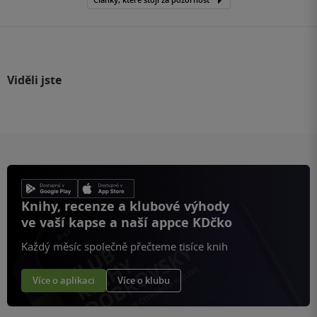
Viděli jste
Knihy, recenze a klubové výhody
ve vaší kapse a naší appce KDčko
Každý měsíc společně přečteme tisíce knih
Více o aplikaci
Více o klubu