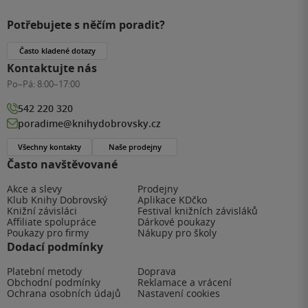
Potřebujete s něčím poradit?
Často kladené dotazy
Kontaktujte nás
Po–Pá:
8:00–17:00
542 220 320
poradime@knihydobrovsky.cz
Všechny kontakty
Naše prodejny
Často navštěvované
Akce a slevy
Prodejny
Klub Knihy Dobrovský
Aplikace KDčko
Knižní závisláci
Festival knižních závisláků
Affiliate spolupráce
Dárkové poukazy
Poukazy pro firmy
Nákupy pro školy
Dodací podmínky
Platební metody
Doprava
Obchodní podmínky
Reklamace a vrácení
Ochrana osobních údajů
Nastavení cookies