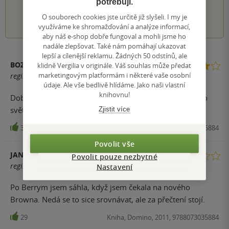
potřebují.
1
2
3
4
5
O souborech cookies jste určitě již slyšeli. I my je
využíváme ke shromažďování a analýze informací,
aby náš e-shop dobře fungoval a mohli jsme ho
nadále zlepšovat. Také nám pomáhají ukazovat
lepší a cílenější reklamu. Žádných 50 odstínů, ale
BOZKOBOB
klidně Vergilia v originále. Váš souhlas může předat
marketingovým platformám i některé vaše osobní
registrovaný uživatel
údaje. Ale vše bedlivě hlídáme. Jako naši vlastní
knihovnu!
Dobrodružné, napínavé, romantika. Zajímavý náhled do
světa staré Číny.
Zjistit více
36
Kniha, Domino, 2011, 9788073035884
Povolit vše
JANA HLAVIČKOVÁ
Povolit pouze nezbytné
registrovaný uživatel
Nastavení
Po Berrym jsem sáhla, když jsem čekala na nového
Browna. Nedá se to sice srovnávat, ale za přečtení stojí.
29
Kniha, Domino, 2011, 9788073035884