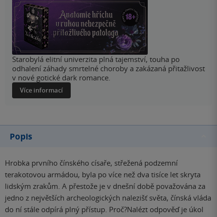
Starobylá elitní univerzita plná tajemství, touha po
odhalení záhady smrtelné choroby a zakázaná přitažlivost
v nové gotické dark romance.
Více informací
Popis
Hrobka prvního čínského císaře, střežená podzemní
terakotovou armádou, byla po více než dva tisíce let skryta
lidským zrakům. A přestože je v dnešní době považována za
jedno z největších archeologických nalezišť světa, čínská vláda
do ní stále odpírá plný přístup. Proč?Nalézt odpověď je úkol