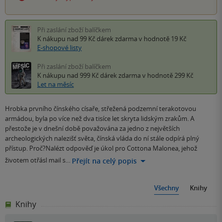
Při zaslání zboží balíčkem
K nákupu nad 99 Kč
dárek zdarma
v hodnotě 19 Kč
E-shopové listy
Při zaslání zboží balíčkem
K nákupu nad 999 Kč
dárek zdarma
v hodnotě 299 Kč
Let na měsíc
Hrobka prvního čínského císaře, střežená podzemní terakotovou
armádou, byla po více než dva tisíce let skryta lidským zrakům. A
přestože je v dnešní době považována za jedno z největších
archeologických nalezišť světa, čínská vláda do ní stále odpírá plný
přístup. Proč?Nalézt odpověď je úkol pro Cottona Malonea, jehož
životem otřásl mail s…
Přejít na celý popis
Všechny
Knihy
Knihy