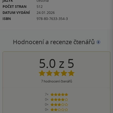
JAZYK
čeština
POČET STRAN
512
DATUM VYDÁNÍ
24.01.2026
ISBN
978-80-7633-354-3
Hodnocení a recenze čtenářů
5.0
z
5
7
hodnocení čtenářů
7×
5 hvězdiček
0×
4 hvězdičky
0×
3 hvězdičky
0×
2 hvězdičky