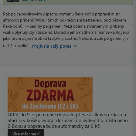
Rok po celosvětovém úspěchu románu Řeka bohů připravil mistr
afrických příběhů Wilbur Smith pokračování bestselleru pod názvem
Řeka bohů II – Sedmý pergamen. Mezi oběma ztvárněnými příběhy
však uplynuly čtyři tisíce let. Duraid a jeho nádherná manželka Royana
jako první objeví hrobku královny Lostris. Naleznou zde pergameny, v
nichž truchlící…
Přejít na celý popis
Od 3. do 9. srpna máte dopravu přes Zásilkovnu zdarma.
Stačí si v košíku vybrat doručení do výdejního místa nebo
Z-Boxu a doprava bude automaticky za 0 Kč.
Více informací