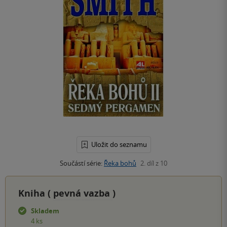
Uložit do seznamu
Součástí série:
Řeka bohů
2. díl z 10
Kniha (
pevná vazba
)
Skladem
4 ks