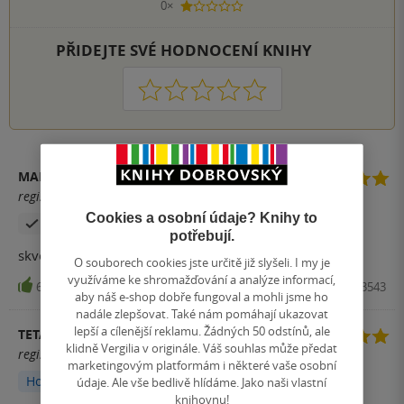
0×
1 hvezdička
PŘIDEJTE SVÉ HODNOCENÍ KNIHY
1
2
3
4
5
MARCELA NĚMEČKOVÁ
registrovaný uživatel
Cookies a osobní údaje? Knihy to
Zakoupil produkt
potřebují.
skvělá
O souborech cookies jste určitě již slyšeli. I my je
využíváme ke shromažďování a analýze informací,
6
Kniha, Alpress, 2026, 9788076333543
aby náš e-shop dobře fungoval a mohli jsme ho
nadále zlepšovat. Také nám pomáhají ukazovat
lepší a cílenější reklamu. Žádných 50 odstínů, ale
TETA HANA
klidně Vergilia v originále. Váš souhlas může předat
registrovaný uživatel
marketingovým platformám i některé vaše osobní
Hodnoceno z aplikace
údaje. Ale vše bedlivě hlídáme. Jako naši vlastní
knihovnu!