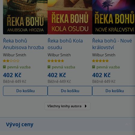
Řeka bohů
Řeka bohů Kola
Řeka bohů - Nové
Anubisova hrozba
osudu
království
Wilbur Smith
Wilbur Smith
Wilbur Smith
2.0
4.7
5.0
z
z
z
pevná vazba
pevná vazba
pevná vazba
5
5
5
hvězdiček
hvězdiček
hvězdiček
402 Kč
402 Kč
402 Kč
Běžně
449 Kč
Běžně
449 Kč
Běžně
449 Kč
Do košíku
Do košíku
Do košíku
Všechny knihy autora
Vývoj ceny