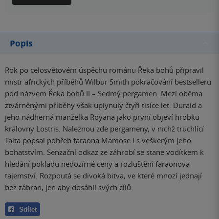
Popis
Rok po celosvětovém úspěchu románu Řeka bohů připravil
mistr afrických příběhů Wilbur Smith pokračování bestselleru
pod názvem Řeka bohů II – Sedmý pergamen. Mezi oběma
ztvárněnými příběhy však uplynuly čtyři tisíce let. Duraid a
jeho nádherná manželka Royana jako první objeví hrobku
královny Lostris. Naleznou zde pergameny, v nichž truchlící
Taita popsal pohřeb faraona Mamose i s veškerým jeho
bohatstvím. Senzační odkaz ze záhrobí se stane vodítkem k
hledání pokladu nedozírné ceny a rozluštění faraonova
tajemství. Rozpoutá se divoká bitva, ve které mnozí jednají
bez zábran, jen aby dosáhli svých cílů.
Sdílet