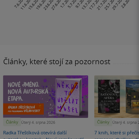
Články, které stojí za pozornost
Články
Články
Úterý 4. srpna 2026
Úterý 4. srpna
Radka Třeštíková otevírá další
7 knih, které si přečí