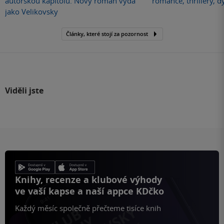
autorskou kapitolu. Nový román vydá
romance, thrillery, d
jako Velikovsky
Články, které stojí za pozornost
Viděli jste
Knihy, recenze a klubové výhody
ve vaší kapse a naší appce KDčko
Každý měsíc společně přečteme tisíce knih