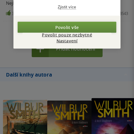
Nejlepší díl
Zjistit více
3
Kniha, Alpress, 2026, 9788076333543
Povolit vše
Zobrazit všechna hodnocení
Povolit pouze nezbytné
Nastavení
Přidat hodnocení
Další knihy autora