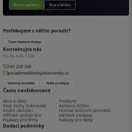
Více o aplikaci
Více o klubu
Potřebujete s něčím poradit?
Často kladené dotazy
Kontaktujte nás
Po–Pá:
8:00–17:00
542 220 320
poradime@knihydobrovsky.cz
Všechny kontakty
Naše prodejny
Často navštěvované
Akce a slevy
Prodejny
Klub Knihy Dobrovský
Aplikace KDčko
Knižní závisláci
Festival knižních závisláků
Affiliate spolupráce
Dárkové poukazy
Poukazy pro firmy
Nákupy pro školy
Dodací podmínky