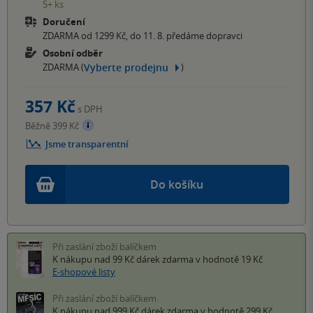
5+ ks
Doručení
ZDARMA od 1299 Kč, do 11. 8. předáme dopravci
Osobní odběr
Vyberte prodejnu
ZDARMA (
)
357 Kč
s DPH
Běžně 399 Kč
Jsme transparentní
Do košíku
Při zaslání zboží balíčkem
K nákupu nad 99 Kč
dárek zdarma
v hodnotě 19 Kč
E-shopové listy
Při zaslání zboží balíčkem
K nákupu nad 999 Kč
dárek zdarma
v hodnotě 299 Kč