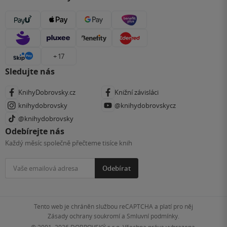
+ 17
Sledujte nás
KnihyDobrovsky.cz
Knižní závisláci
knihydobrovsky
@knihydobrovskycz
@knihydobrovsky
Odebírejte nás
Každý měsíc společně přečteme tisíce knih
Odebírat
Tento web je chráněn službou reCAPTCHA a platí pro něj
Zásady ochrany soukromí
a
Smluvní podmínky
.