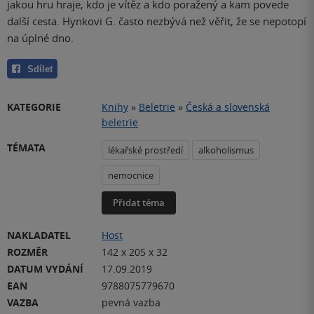
jakou hru hraje, kdo je vítěz a kdo poražený a kam povede
další cesta. Hynkovi G. často nezbývá než věřit, že se nepotopí
na úplné dno.
Sdílet
KATEGORIE
Knihy
»
Beletrie
»
Česká a slovenská
beletrie
TÉMATA
lékařské prostředí
alkoholismus
nemocnice
Přidat téma
NAKLADATEL
Host
ROZMĚR
142 x 205 x 32
DATUM VYDÁNÍ
17.09.2019
EAN
9788075779670
VAZBA
pevná vazba