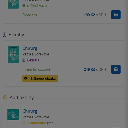
měkká vazba
Do k
Skladem
199 Kč
s DPH
E-knihy
Chirurg
Petra Dvořáková
E-kniha
Koupit
Ihned ke stažení
249 Kč
s DPH
Stáhnout ukázku
Audioknihy
Chirurg
Petra Dvořáková
Audiokniha
(mp3)