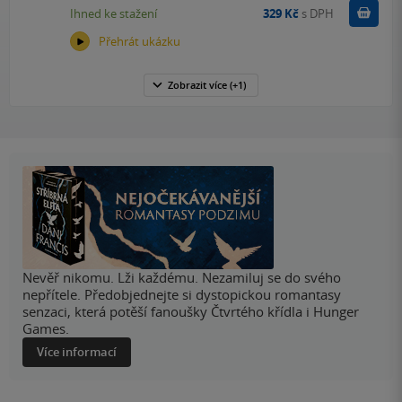
Koupit
Ihned ke stažení
329 Kč
s DPH
Přehrát ukázku
Zobrazit
více
(+1)
Nevěř nikomu. Lži každému. Nezamiluj se do svého
nepřítele. Předobjednejte si dystopickou romantasy
senzaci, která potěší fanoušky Čtvrtého křídla i Hunger
Games.
Více informací