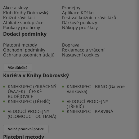
Akce a slevy
Prodejny
Klub Knihy Dobrovský
Aplikace KDčko
Knižní závisláci
Festival knižních závisláků
Affiliate spolupráce
Dárkové poukazy
Poukazy pro firmy
Nákupy pro školy
Dodací podmínky
Platební metody
Doprava
Obchodní podmínky
Reklamace a vrácení
Ochrana osobních údajů
Nastavení cookies
Vše důležité
Kariéra v Knihy Dobrovský
KNIHKUPEC (ZKRÁCENÝ
KNIHKUPEC - BRNO (Galerie
ÚVAZEK) - ČESKÉ
Vaňkovka)
BUDĚJOVICE
KNIHKUPEC (TŘEBÍČ)
VEDOUCÍ PRODEJNY
(TŘEBÍČ)
VEDOUCÍ PRODEJNY
KNIHKUPEC - KARVINÁ
(OLOMOUC - OC HANÁ)
Volné pracovní pozice
Platební metody