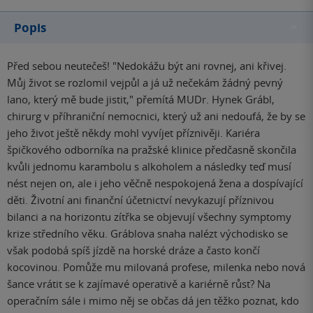
Popis
Před sebou neutečeš! "Nedokážu být ani rovnej, ani křivej.
Můj život se rozlomil vejpůl a já už nečekám žádný pevný
lano, který mě bude jistit," přemítá MUDr. Hynek Grábl,
chirurg v příhraniční nemocnici, který už ani nedoufá, že by se
jeho život ještě někdy mohl vyvíjet příznivěji. Kariéra
špičkového odborníka na pražské klinice předčasně skončila
kvůli jednomu karambolu s alkoholem a následky teď musí
nést nejen on, ale i jeho věčně nespokojená žena a dospívající
děti. Životní ani finanční účetnictví nevykazují příznivou
bilanci a na horizontu zítřka se objevují všechny symptomy
krize středního věku. Gráblova snaha nalézt východisko se
však podobá spíš jízdě na horské dráze a často končí
kocovinou. Pomůže mu milovaná profese, milenka nebo nová
šance vrátit se k zajímavé operativě a kariérně růst? Na
operačním sále i mimo něj se občas dá jen těžko poznat, kdo