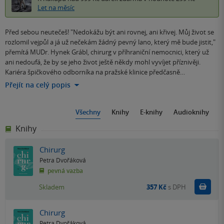
Let na měsíc
Před sebou neutečeš! "Nedokážu být ani rovnej, ani křivej. Můj život se
rozlomil vejpůl a já už nečekám žádný pevný lano, který mě bude jistit,"
přemítá MUDr. Hynek Grábl, chirurg v příhraniční nemocnici, který už
ani nedoufá, že by se jeho život ještě někdy mohl vyvíjet příznivěji.
Kariéra špičkového odborníka na pražské klinice předčasně…
Přejít na celý popis
Všechny
Knihy
E-knihy
Audioknihy
Knihy
Chirurg
Petra Dvořáková
pevná vazba
Do k
Skladem
357 Kč
s DPH
Chirurg
Petra Dvořáková