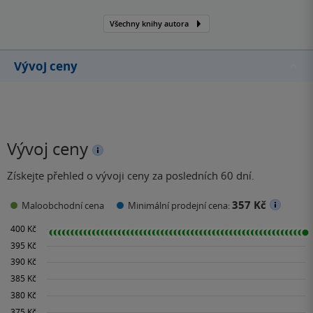
lékařského prostředí se
Všechny knihy autora
její román Chirurg opět
vyšplhal na žebříčku
bestsellerů pořádně
Vývoj ceny
vysoko.
Vývoj ceny
Získejte přehled o vývoji ceny za posledních 60 dní.
357 Kč
Maloobchodní cena
Minimální prodejní cena: