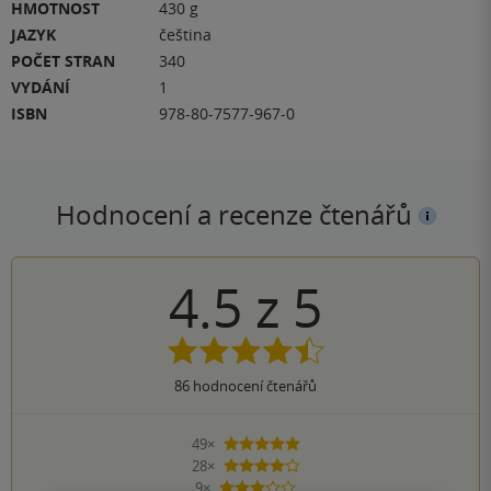
HMOTNOST
430 g
JAZYK
čeština
POČET STRAN
340
VYDÁNÍ
1
ISBN
978-80-7577-967-0
Hodnocení a recenze čtenářů
4.5
z
5
86
hodnocení čtenářů
49×
5 hvězdiček
28×
4 hvězdičky
9×
3 hvězdičky