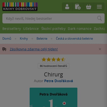
Vyhledávání
Bestsellery
Učebnice
Školní potřeby
Dark romance
Zachra
Nacházíte
Domů
Knihy
Beletrie
Česká a slovenská beletrie
»
»
»
se
zde:
Zásilkovna zdarma celý týden!
Za
4.5
z
5
86 hodnocení čtenářů
hvězdiček
Chirurg
Autor
Petra Dvořáková