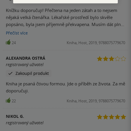
Knížku doporučuji! Přečtena na jeden zátah a to nejsem
nějaká velká čtenářka. Lékařské prostředí bylo skvěle
popsáno, byla jsem příjemně překvapena. Musím dát plné
hodnocení! :)
Přečíst
více
24
Kniha, Host, 2019, 9788075779670
ALEXANDRA OSTRÁ
registrovaný uživatel
Zakoupil produkt
Kniha je psaná čtivou formou. Jde o příběh ze života. Za mě
doporučuji.
22
Kniha, Host, 2019, 9788075779670
NIKOL G.
registrovaný uživatel