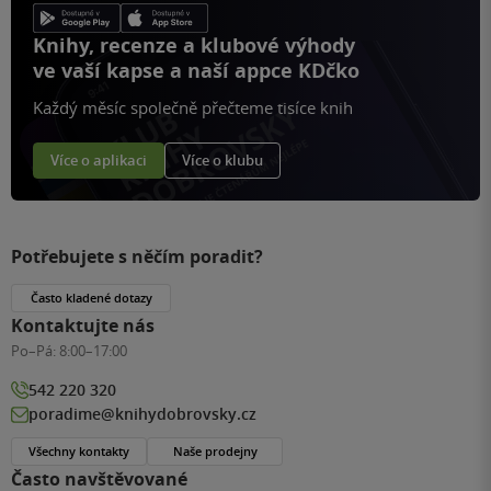
Knihy, recenze a klubové výhody
ve vaší kapse a naší appce KDčko
Každý měsíc společně přečteme tisíce knih
Více o aplikaci
Více o klubu
Potřebujete s něčím poradit?
Často kladené dotazy
Kontaktujte nás
Po–Pá:
8:00–17:00
542 220 320
poradime@knihydobrovsky.cz
Všechny kontakty
Naše prodejny
Často navštěvované