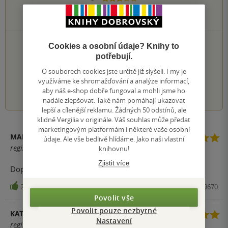
0×
2 hvězdičky
0×
1 hvezdička
PŘIDEJTE SVÉ HODNOCENÍ KNIHY
Cookies a osobní údaje? Knihy to
potřebují.
Hodnocení našich knihkupců: 0.0 z 5
O souborech cookies jste určitě již slyšeli. I my je
využíváme ke shromažďování a analýze informací,
1
2
3
4
5
aby náš e-shop dobře fungoval a mohli jsme ho
nadále zlepšovat. Také nám pomáhají ukazovat
lepší a cílenější reklamu. Žádných 50 odstínů, ale
klidně Vergilia v originále. Váš souhlas může předat
marketingovým platformám i některé vaše osobní
MARCELA
údaje. Ale vše bedlivě hlídáme. Jako naši vlastní
registrovaný uživatel
knihovnu!
Zjistit více
Doporučuji
25
Kniha, Host, 2019, 9788075779670
Povolit vše
Povolit pouze nezbytné
KATEŘINA
Nastavení
registrovaný uživatel